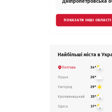
Дніпропетровська
о
ПОКАЗАТИ ІНШІ ОБЛАСТІ
Найбільші міста в Укра
Полтава
34°
Луцьк
26°
Ужгород
29°
Кропивницький
35°
Одеса
37°