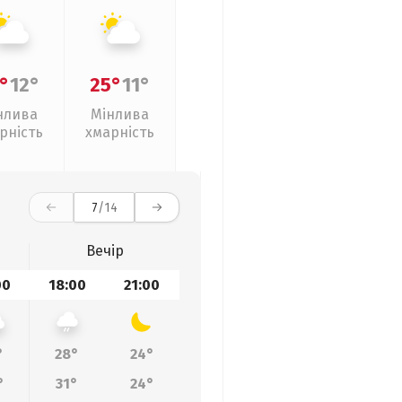
°
12°
25°
11°
нлива
Мінлива
рність
хмарність
7
/14
Вечір
00
18:00
21:00
°
28°
24°
°
31°
24°