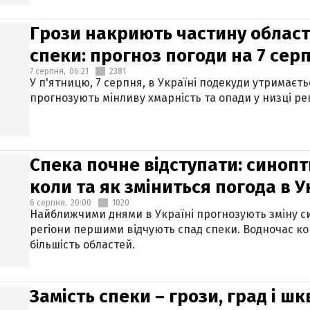
Грози накриють частину областе
спеки: прогноз погоди на 7 сер
7 серпня,
06:21
2381
У п'ятницю, 7 серпня, в Україні подекуди утримаєт
прогнозують мінливу хмарність та опади у низці рег
Спека почне відступати: синопт
коли та як зміниться погода в У
6 серпня,
20:00
1020
Найближчими днями в Україні прогнозують зміну син
регіони першими відчують спад спеки. Водночас к
більшість областей.
Замість спеки – грози, град і шк