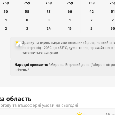
759
759
759
759
759
75
50
58
73
60
42
51
1
0
3
1
2
2
2
2
24
15
5
9
Зранку та вдень падатиме невеликий дощ, легкий віт
повітря від +20°C до +33°C, дуже тепло, тримайтеся в т
затягнеться хмарами.
Народні прикмети:
"Мирона. Вітряний день ("Мирон-вітро
і січень."
ка
область
огоду та атмосферні умови на сьогодні