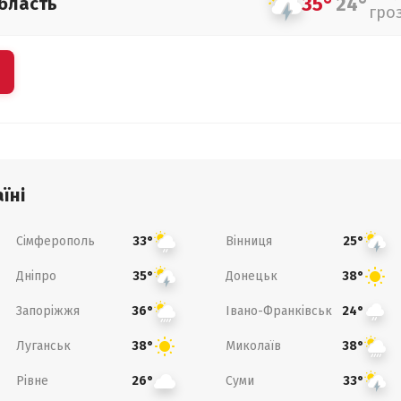
35°
24°
бласть
гро
їні
Сімферополь
Вінниця
33°
25°
Дніпро
Донецьк
35°
38°
Запоріжжя
Івано-Франківськ
36°
24°
Луганськ
Миколаїв
38°
38°
Рівне
Суми
26°
33°