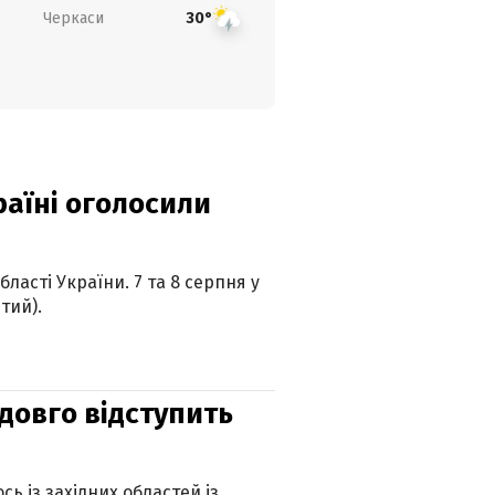
Черкаси
30°
країні оголосили
ласті України. 7 та 8 серпня у
тий).
адовго відступить
ь із західних областей із