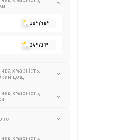
лива хмарність,
ви
30°
/
18°
34°
/
21°
лива хмарність,
бкий дощ
лива хмарність,
зи
рно
лива хмарність,