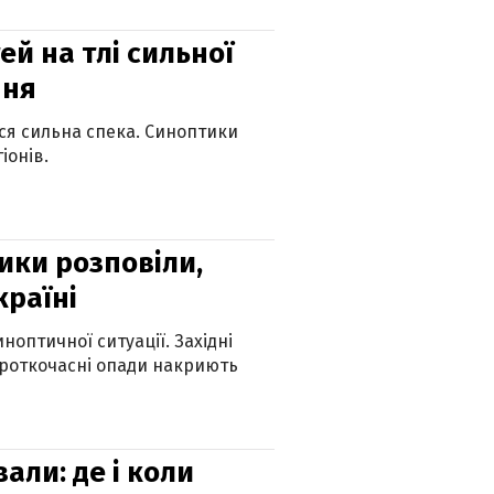
й на тлі сильної
пня
ься сильна спека. Синоптики
іонів.
ики розповіли,
країні
оптичної ситуації. Західні
ороткочасні опади накриють
вали: де і коли