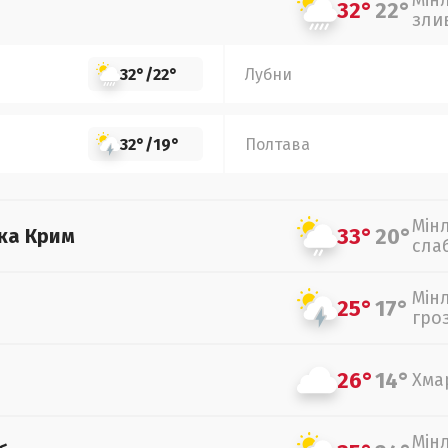
Мін
32°
22°
зли
32°
/
22°
Лубни
32°
/
19°
Полтава
Мін
33°
20°
ка Крим
сла
Мін
25°
17°
гро
26°
14°
Хма
Мін