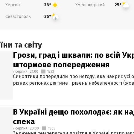
Херсон
Хмельницький
38°
25°
Севастополь
35°
ни та світу
Грози, град і шквали: по всій У
штормове попередження
7 серпня,
21:00
1333
Синоптики попередили про негоду, яка накриє усі об
різних регіонах діятиме І рівень небезпечності (жов
В Україні дещо похолодає: як н
спека
7 серпня,
20:00
1805
Зниження температури повітря в Україні розпочалос