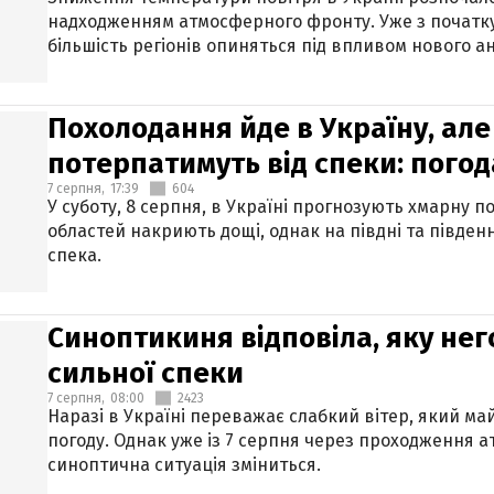
надходженням атмосферного фронту. Уже з початку
більшість регіонів опиняться під впливом нового а
Похолодання йде в Україну, але
потерпатимуть від спеки: погод
7 серпня,
17:39
604
У суботу, 8 серпня, в Україні прогнозують хмарну п
областей накриють дощі, однак на півдні та півден
спека.
Синоптикиня відповіла, яку нег
сильної спеки
7 серпня,
08:00
2423
Наразі в Україні переважає слабкий вітер, який м
погоду. Однак уже із 7 серпня через проходження 
синоптична ситуація зміниться.