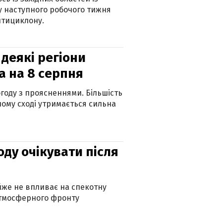
 наступного робочого тижня
нтициклону.
 деякі регіони
а на 8 серпня
огоду з проясненнями. Більшість
ному сході утримається сильна
оду очікувати після
айже не впливає на спекотну
атмосферного фронту