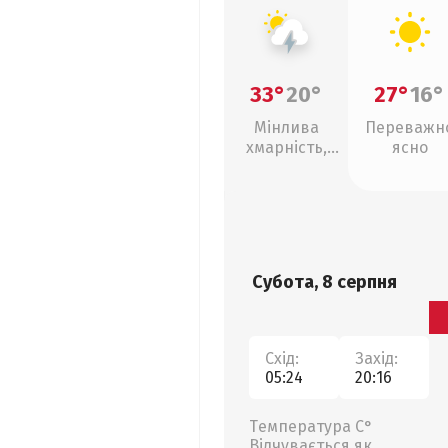
33°
20°
27°
16°
Мінлива
Переважн
хмарність,
ясно
грози
Субота, 8 серпня
Схід:
Захід:
05:24
20:16
Температура С°
Відчувається як