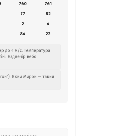
9
760
761
77
82
2
4
0
84
22
ер до 4 м/с. Температура
іні. Надвечір небо
гон"). Який Мирон — такий