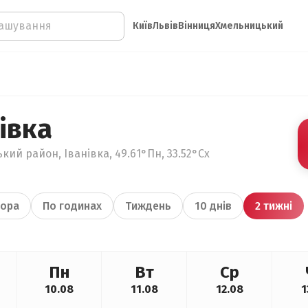
Київ
Львів
Вінниця
Хмельницький
івка
кий район, Іванівка, 49.61°Пн, 33.52°Сх
ора
По годинах
Тиждень
10 днів
2 тижні
Пн
Вт
Ср
10.08
11.08
12.08
1