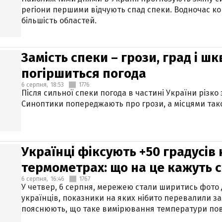
регіони першими відчують спад спеки. Водночас к
більшість областей.
Замість спеки – грози, град і шк
погіршиться погода
6 серпня,
18:53
1776
Після сильної спеки погода в частині України різко
Синоптики попереджають про грози, а місцями тако
Українці фіксують +50 градусів
термометрах: що на це кажуть 
6 серпня,
16:46
1767
У четвер, 6 серпня, мережею стали ширитись фото
українців, показники на яких нібито перевалили за
пояснюють, що таке вимірювання температури пов