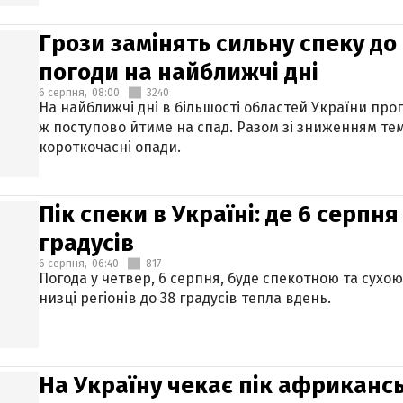
Грози замінять сильну спеку до 
погоди на найближчі дні
6 серпня,
08:00
3240
На найближчі дні в більшості областей України про
ж поступово йтиме на спад. Разом зі зниженням те
короткочасні опади.
Пік спеки в Україні: де 6 серпня
градусів
6 серпня,
06:40
817
Погода у четвер, 6 серпня, буде спекотною та сухо
низці регіонів до 38 градусів тепла вдень.
На Україну чекає пік африкансь