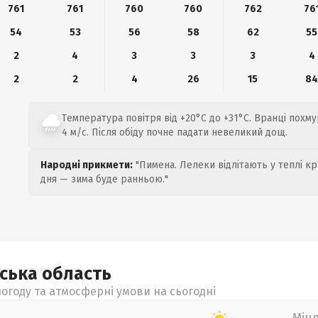
761
761
760
760
762
76
54
53
56
58
62
55
2
4
3
3
3
4
2
2
4
26
15
8
Температура повітря від +20°C до +31°C. Вранці похму
4 м/с. Після обіду почне падати невеликий дощ.
Народні прикмети:
"Пимена. Лелеки відлітають у теплі кр
дня — зима буде ранньою."
ьська
область
огоду та атмосферні умови на сьогодні