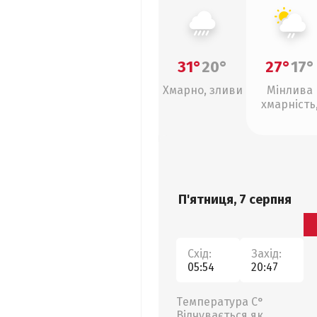
31°
20°
27°
17°
Хмарно, зливи
Мінлива
хмарність
слабкий д
П'ятниця, 7 серпня
Схід:
Захід:
05:54
20:47
Температура С°
Відчувається як