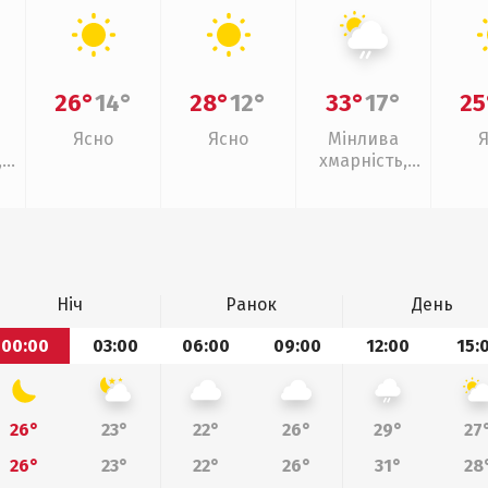
26°
14°
28°
12°
33°
17°
25
Ясно
Ясно
Мінлива
,
хмарність,
ощ
слабкий дощ
Ніч
Ранок
День
00:00
03:00
06:00
09:00
12:00
15:
26°
23°
22°
26°
29°
27
26°
23°
22°
26°
31°
28