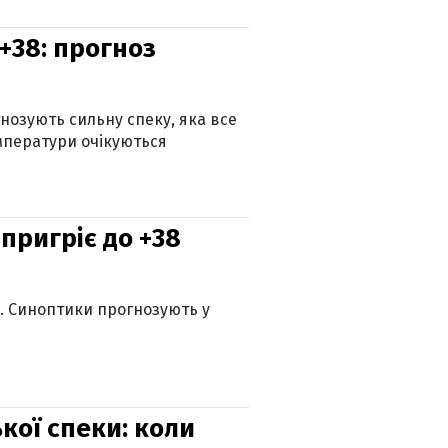
+38: прогноз
гнозують сильну спеку, яка все
мператури очікуються
 пригріє до +38
ю. Синоптики прогнозують у
кої спеки: коли