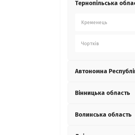
Тернопільська
обла
Кременець
Чортків
Автономна Республі
Вінницька
область
Волинська
область