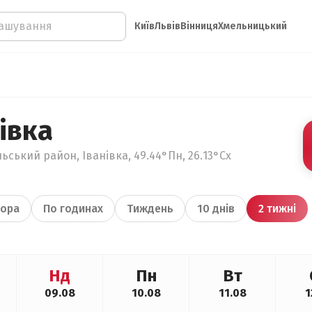
Київ
Львів
Вінниця
Хмельницький
івка
ьський район, Іванівка, 49.44°Пн, 26.13°Сх
ора
По годинах
Тиждень
10 днів
2 тижні
Нд
Пн
Вт
09.08
10.08
11.08
1