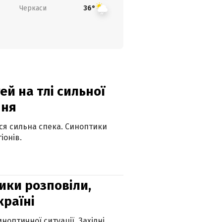
Черкаси
36°
й на тлі сильної
пня
ься сильна спека. Синоптики
іонів.
ики розповіли,
країні
оптичної ситуації. Західні