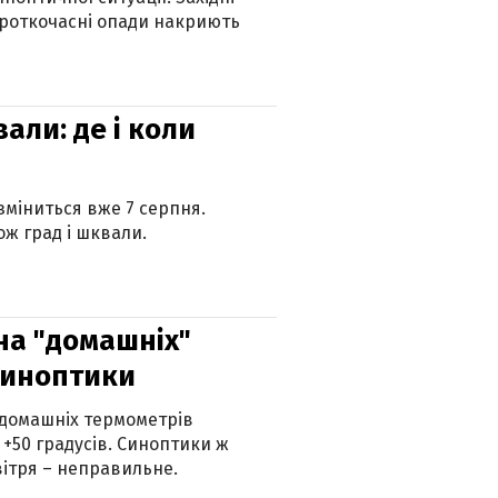
ороткочасні опади накриють
вали: де і коли
 зміниться вже 7 серпня.
ж град і шквали.
 на "домашніх"
синоптики
 домашніх термометрів
 +50 градусів. Синоптики ж
ітря – неправильне.