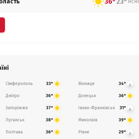
36°
23°
бласть
Ясн
їні
Сімферополь
Вінниця
33°
34°
Дніпро
Донецьк
36°
36°
Запоріжжя
Івано-Франківськ
37°
31°
Луганськ
Миколаїв
38°
39°
Полтава
Рівне
36°
29°