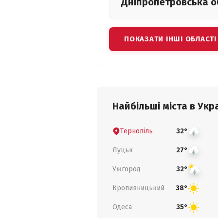
Дніпропетровська
о
ПОКАЗАТИ ІНШІ ОБЛАСТІ
Найбільші міста в Укра
Тернопіль
32°
Луцьк
27°
Ужгород
32°
Кропивницький
38°
Одеса
35°