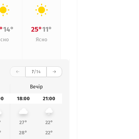
°
14°
25°
11°
Ясно
Ясно
7
/14
Вечір
00
18:00
21:00
°
27°
22°
°
28°
22°