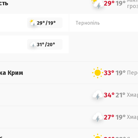
Мін
29°
19°
сть
гро
29°
/
19°
Тернопіль
31°
/
20°
33°
19°
ка Крим
Пер
34°
21°
Хма
27°
19°
Хма