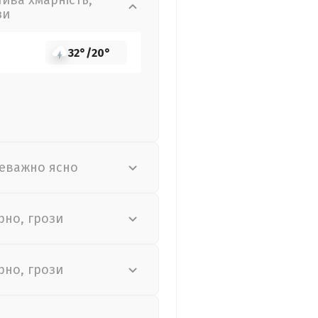
лива хмарність,
зи
32°
/
20°
еважно ясно
рно, грози
рно, грози