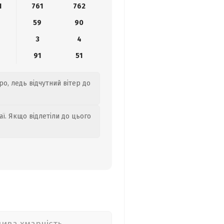
1
761
762
59
90
3
4
4
91
51
ро, ледь відчутний вітер до
аї. Якщо відлетіли до цього