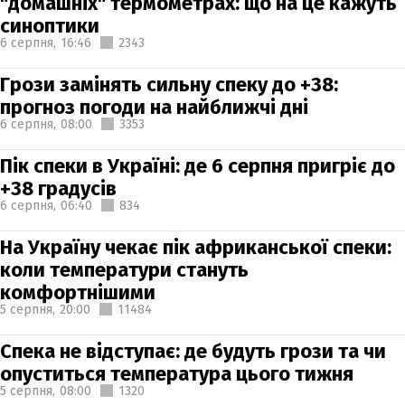
"домашніх" термометрах: що на це кажуть
синоптики
6 серпня,
16:46
2343
Грози замінять сильну спеку до +38:
прогноз погоди на найближчі дні
6 серпня,
08:00
3353
Пік спеки в Україні: де 6 серпня пригріє до
+38 градусів
6 серпня,
06:40
834
На Україну чекає пік африканської спеки:
коли температури стануть
комфортнішими
5 серпня,
20:00
11484
Спека не відступає: де будуть грози та чи
опуститься температура цього тижня
5 серпня,
08:00
1320