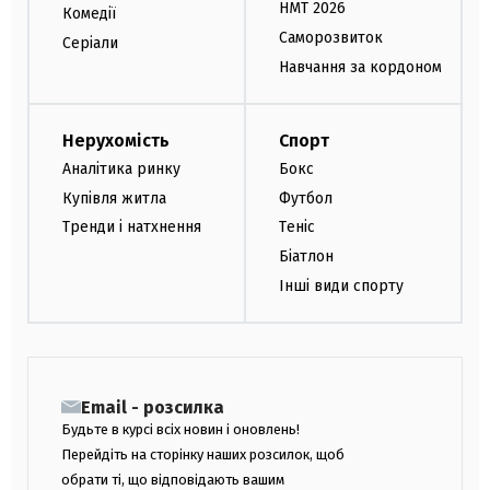
НМТ 2026
Комедії
Саморозвиток
Серіали
Навчання за кордоном
Нерухомість
Спорт
Аналітика ринку
Бокс
Купівля житла
Футбол
Тренди і натхнення
Теніс
Біатлон
Інші види спорту
Email - розсилка
Будьте в курсі всіх новин і оновлень!
Перейдіть на сторінку наших розсилок, щоб
обрати ті, що відповідають вашим