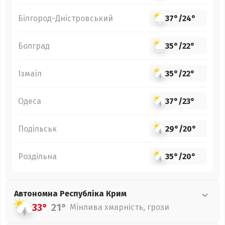
Білгород-Дністровський
37°
/
24°
Болград
35°
/
22°
Ізмаїл
35°
/
22°
Одеса
37°
/
23°
Подільськ
29°
/
20°
Роздільна
35°
/
20°
Автономна Республіка Крим
33°
21°
Мінлива хмарність, грози