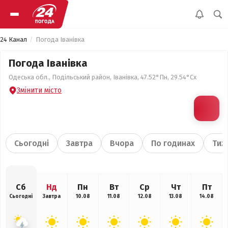
24 Канал
Погода Іванівка
Погода Іванівка
Одеська обл., Подільський район, Іванівка, 47.52°Пн, 29.54°Сх
Змінити місто
Сьогодні
Завтра
Вчора
По годинах
Тиж
Сб
Нд
Пн
Вт
Ср
Чт
Пт
Сьогодні
Завтра
10.08
11.08
12.08
13.08
14.08