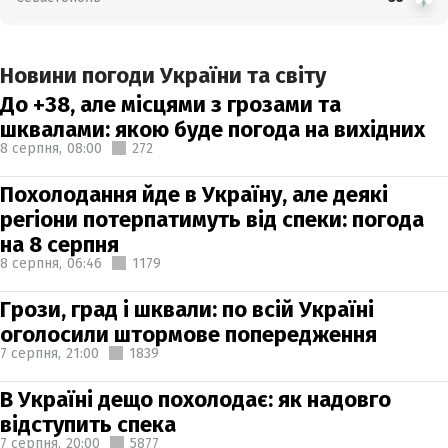
Новини погоди України та світу
До +38, але місцями з грозами та
шквалами: якою буде погода на вихідних
8 серпня,
08:00
272
Похолодання йде в Україну, але деякі
регіони потерпатимуть від спеки: погода
на 8 серпня
8 серпня,
06:46
1179
Грози, град і шквали: по всій Україні
оголосили штормове попередження
7 серпня,
21:00
1839
В Україні дещо похолодає: як надовго
відступить спека
7 серпня,
20:00
5877