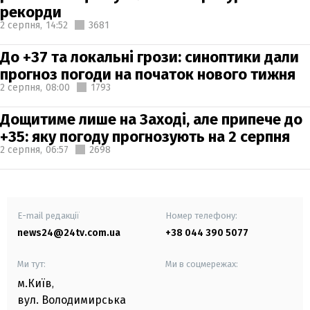
рекорди
2 серпня,
14:52
3681
До +37 та локальні грози: синоптики дали
прогноз погоди на початок нового тижня
2 серпня,
08:00
1793
Дощитиме лише на Заході, але припече до
+35: яку погоду прогнозують на 2 серпня
2 серпня,
06:57
2698
E-mail редакції
Номер телефону:
news24@24tv.com.ua
+38 044 390 5077
Ми тут:
Ми в соцмережах:
м.Київ
,
вул. Володимирська