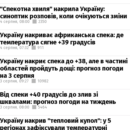
"Спекотна хвиля" накрила Україну:
синоптик розповів, коли очікуються зміни
4 серпня,
08:00
2350
Україну накриває африканська спека: де
температура сягне +39 градусів
4 серпня,
07:32
911
Україну накриє спека до +38, але в частині
областей пройдуть дощі: прогноз погоди
на 3 серпня
3 серпня,
09:27
10982
Від спеки +40 градусів до злив зі
шквалами: прогноз погоди на тиждень
3 серпня,
08:00
5464
Україну накрив "тепловий купол": у 5
регіонах зафіксували температурні