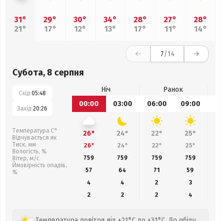
31°
29°
30°
34°
28°
27°
28°
21°
17°
12°
13°
17°
11°
14°
7
/14
Субота, 8 серпня
Ніч
Ранок
Схід:
05:48
00:00
03:00
06:00
09:00
1
Захід:
20:26
Температура С°
26°
24°
22°
25°
Відчувається як
Тиск, мм
26°
24°
22°
25°
Вологість, %
759
759
759
759
Вітер, м/с
Ймовірність опадів,
57
64
71
59
%
4
4
2
3
2
2
2
4
Температура повітря від +21°C до +31°C. До обіду