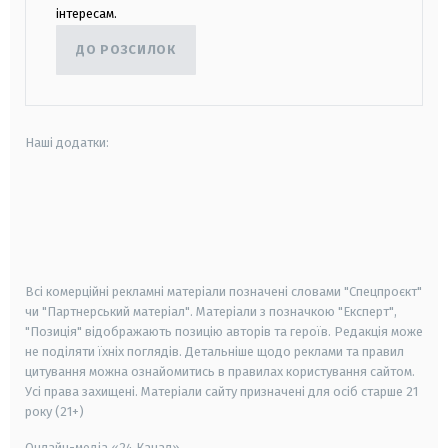
інтересам.
ДО РОЗСИЛОК
Наші додатки:
android
apple
smart tv
samsung smart tv
Всі комерційні рекламні матеріали позначені словами "Спецпроєкт"
чи "Партнерський матеріал". Матеріали з позначкою "Експерт",
"Позиція" відображають позицію авторів та героїв. Редакція може
не поділяти їхніх поглядів. Детальніше щодо реклами та правил
цитування можна ознайомитись в правилах користування сайтом.
Усі права захищені.
Матеріали сайту призначені для осіб старше
21
року (21+)
Онлайн-медіа «24 Канал»