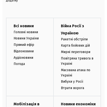
додатку
Всі новини
Війна Росії з
Головні новини
Україною
Новини України
Ракетні обстріли
Прямий ефір
Карта бойових дій
Відеоновини
Мирні переговори
Аудіоновини
Повітряна тривога в
Україні
Погода
Масована атака по
Україні
Вибухи у Росії
Втрати ворога
Мобілізація в
Новини економіки