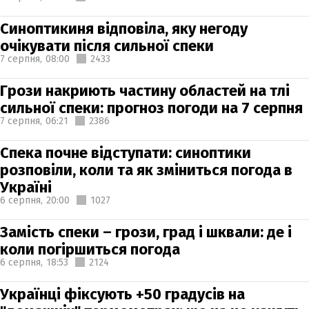
Синоптикиня відповіла, яку негоду
очікувати після сильної спеки
7 серпня,
08:00
2433
Грози накриють частину областей на тлі
сильної спеки: прогноз погоди на 7 серпня
7 серпня,
06:21
2386
Спека почне відступати: синоптики
розповіли, коли та як зміниться погода в
Україні
6 серпня,
20:00
1027
Замість спеки – грози, град і шквали: де і
коли погіршиться погода
6 серпня,
18:53
2124
Українці фіксують +50 градусів на