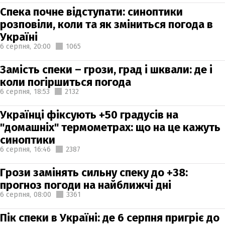
Спека почне відступати: синоптики
розповіли, коли та як зміниться погода в
Україні
6 серпня,
20:00
1065
Замість спеки – грози, град і шквали: де і
коли погіршиться погода
6 серпня,
18:53
2132
Українці фіксують +50 градусів на
"домашніх" термометрах: що на це кажуть
синоптики
6 серпня,
16:46
2387
Грози замінять сильну спеку до +38:
прогноз погоди на найближчі дні
6 серпня,
08:00
3361
Пік спеки в Україні: де 6 серпня пригріє до