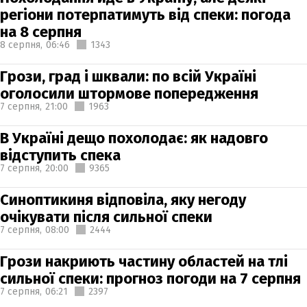
регіони потерпатимуть від спеки: погода
на 8 серпня
8 серпня,
06:46
1343
Грози, град і шквали: по всій Україні
оголосили штормове попередження
7 серпня,
21:00
1963
В Україні дещо похолодає: як надовго
відступить спека
7 серпня,
20:00
9365
Синоптикиня відповіла, яку негоду
очікувати після сильної спеки
7 серпня,
08:00
2444
Грози накриють частину областей на тлі
сильної спеки: прогноз погоди на 7 серпня
7 серпня,
06:21
2397