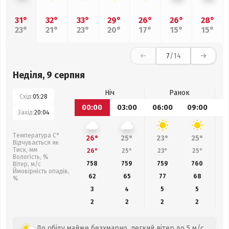
31°
32°
33°
29°
26°
26°
28°
23°
21°
23°
20°
17°
15°
15°
7
/14
Неділя, 9 серпня
Ніч
Ранок
Схід:
05:28
00:00
03:00
06:00
09:00
1
Захід:
20:04
Температура С°
26°
25°
23°
25°
Відчувається як
Тиск, мм
26°
25°
23°
25°
Вологість, %
758
759
759
760
Вітер, м/с
Ймовірність опадів,
62
65
77
68
%
3
4
5
5
2
2
2
2
До обіду майже безхмарно, легкий вітер до 5 м/с.