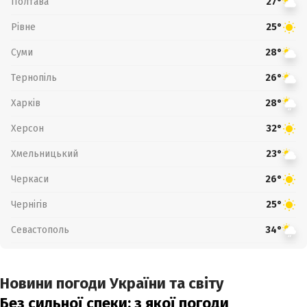
Полтава
27°
Рівне
25°
Суми
28°
Тернопіль
26°
Харків
28°
Херсон
32°
Хмельницький
23°
Черкаси
26°
Чернігів
25°
Севастополь
34°
Новини погоди України та світу
Без сильної спеки: з якої погоди