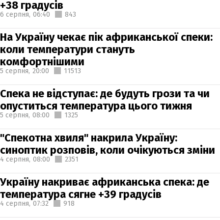
+38 градусів
6 серпня,
06:40
843
На Україну чекає пік африканської спеки:
коли температури стануть
комфортнішими
5 серпня,
20:00
11513
Спека не відступає: де будуть грози та чи
опуститься температура цього тижня
5 серпня,
08:00
1325
"Спекотна хвиля" накрила Україну:
синоптик розповів, коли очікуються зміни
4 серпня,
08:00
2351
Україну накриває африканська спека: де
температура сягне +39 градусів
4 серпня,
07:32
918