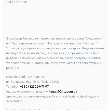
Наші додатки:
android
apple
smart tv
samsung smart tv
Всі комерційні рекламні матеріали позначені словами "Спецпроєкт"
чи "Партнерський матеріал". Матеріали з позначкою "Експерт",
"Позиція" відображають позицію авторів та героїв. Редакція може
не поділяти їхніх поглядів. Детальніше щодо реклами та правил
цитування можна ознайомитись в правилах користування сайтом.
Усі права захищені.
Матеріали сайту призначені для осіб старше
21
року (21+)
Онлайн-медіа «24 Канал»
пл. Галицька, буд. 15, м. Львів, 79008
Телефон
+380 (32) 229-77-77
Адреса електронної пошти —
legal@24tv.com.ua
Ідентифікатор онлайн-медіа в Реєстрі суб'єктів у сфері медіа —
R40-06057