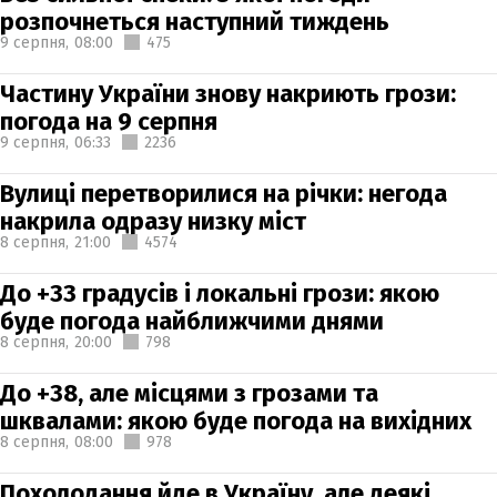
розпочнеться наступний тиждень
9 серпня,
08:00
475
Частину України знову накриють грози:
погода на 9 серпня
9 серпня,
06:33
2236
Вулиці перетворилися на річки: негода
накрила одразу низку міст
8 серпня,
21:00
4574
До +33 градусів і локальні грози: якою
буде погода найближчими днями
8 серпня,
20:00
798
До +38, але місцями з грозами та
шквалами: якою буде погода на вихідних
8 серпня,
08:00
978
Похолодання йде в Україну, але деякі