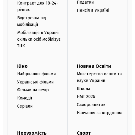
Податки
Контракт для 18-24-
річних
Пенсія в Україні
Відстрочка від
мобілізації
Мобілізація в Україні:
скільки осіб мобілізує
ТЦК
Кіно
Новини Освіти
Найцікавіші фільми
Міністерство освіти та
науки України
Українські фільми
Школа
Фільми на вечір
НМТ 2026
Комедії
Саморозвиток
Серіали
Навчання за кордоном
Нерухомість
Спорт