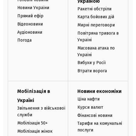
Україною
Новини України
Ракетні обстріли
Прямий ефір
Карта бойових дій
Відеоновини
Мирні переговори
Аудіоновини
Повітряна тривога в
Україні
Погода
Масована атака по
Україні
Вибухи у Росії
Втрати ворога
Мобілізація в
Новини економіки
Ціна нафти
Україні
Курси валют
Звільнення з військової
служби
Фінансові новини
Мобілізація 50+
Тарифи на комунальні
послуги
Мобілізація жінок