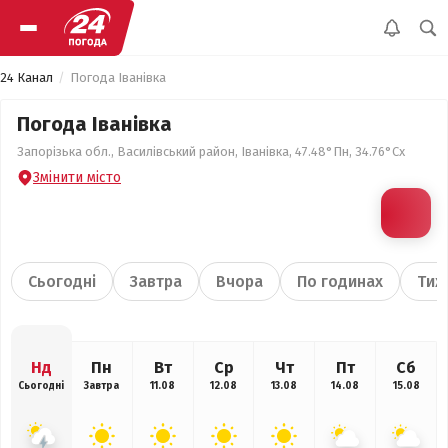
24 Канал
Погода Іванівка
Погода Іванівка
Запорізька обл., Василівський район, Іванівка, 47.48°Пн, 34.76°Сх
Змінити місто
Сьогодні
Завтра
Вчора
По годинах
Тиж
Нд
Пн
Вт
Ср
Чт
Пт
Сб
Сьогодні
Завтра
11.08
12.08
13.08
14.08
15.08