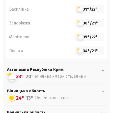
Василівка
31°
/
22°
Запоріжжя
30°
/
21°
Мелітополь
35°
/
22°
Пологи
34°
/
21°
Автономна Республіка Крим
33°
20°
Мінлива хмарність, зливи
Вінницька
область
24°
13°
Переважно ясно
Волинська
область