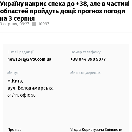
Україну накриє спека до +38, але в частині
областей пройдуть дощі: прогноз погоди
на 3 серпня
3 серпня,
09:27
10997
E-mail редакції
Номер телефону:
news24@24tv.com.ua
+38 044 390 5077
Ми тут:
Ми в соцмережах:
м.Київ
,
вул. Володимирська
офіс
61/11,
50
Про нас
Угода Користувача Спільноти