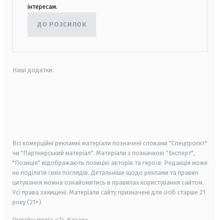
інтересам.
ДО РОЗСИЛОК
Наші додатки:
android
apple
smart tv
samsung smart tv
Всі комерційні рекламні матеріали позначені словами "Спецпроєкт"
чи "Партнерський матеріал". Матеріали з позначкою "Експерт",
"Позиція" відображають позицію авторів та героїв. Редакція може
не поділяти їхніх поглядів. Детальніше щодо реклами та правил
цитування можна ознайомитись в правилах користування сайтом.
Усі права захищені.
Матеріали сайту призначені для осіб старше
21
року (21+)
Онлайн-медіа «24 Канал»