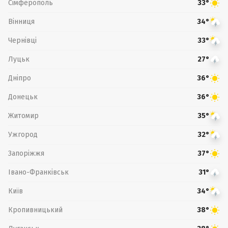
Сімферополь
33°
Вінниця
34°
Чернівці
33°
Луцьк
27°
Дніпро
36°
Донецьк
36°
Житомир
35°
Ужгород
32°
Запоріжжя
37°
Івано-Франківськ
31°
Київ
34°
Кропивницький
38°