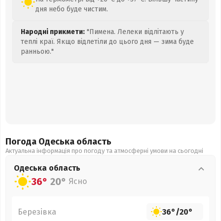
дня небо буде чистим.
Народні прикмети:
"Пимена. Лелеки відлітають у
теплі краї. Якщо відлетіли до цього дня — зима буде
ранньою."
Погода Одеська
область
Актуальна інформація про погоду та атмосферні умови на сьогодні
Одеська
область
36°
20°
Ясно
Березівка
36°
/
20°