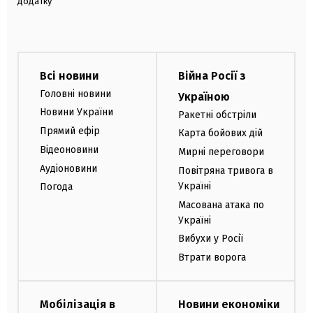
додатку
Всі новини
Війна Росії з
Головні новини
Україною
Новини України
Ракетні обстріли
Прямий ефір
Карта бойових дій
Відеоновини
Мирні переговори
Аудіоновини
Повітряна тривога в
Україні
Погода
Масована атака по
Україні
Вибухи у Росії
Втрати ворога
Мобілізація в
Новини економіки