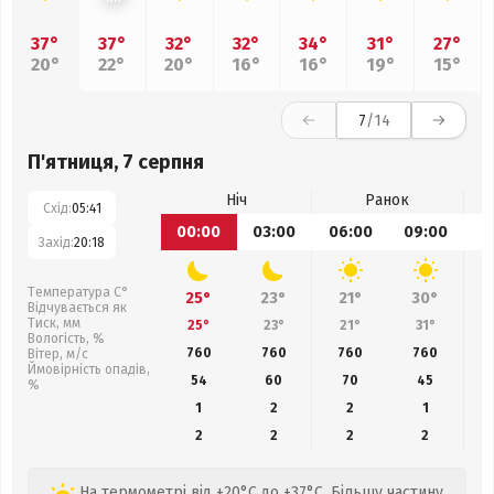
37°
37°
32°
32°
34°
31°
27°
20°
22°
20°
16°
16°
19°
15°
7
/14
П'ятниця, 7 серпня
Ніч
Ранок
Схід:
05:41
00:00
03:00
06:00
09:00
1
Захід:
20:18
Температура С°
25°
23°
21°
30°
Відчувається як
Тиск, мм
25°
23°
21°
31°
Вологість, %
760
760
760
760
Вітер, м/с
Ймовірність опадів,
54
60
70
45
%
1
2
2
1
2
2
2
2
На термометрі від +20°C до +37°C. Більшу частину