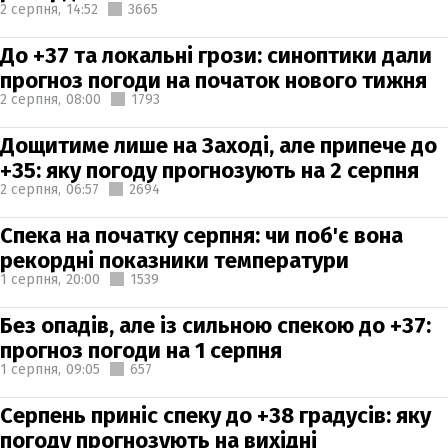
2 серпня,
14:52
3665
До +37 та локальні грози: синоптики дали
прогноз погоди на початок нового тижня
2 серпня,
08:00
1793
Дощитиме лише на Заході, але припече до
+35: яку погоду прогнозують на 2 серпня
2 серпня,
06:57
2694
Спека на початку серпня: чи поб'є вона
рекордні показники температури
1 серпня,
20:00
1539
Без опадів, але із сильною спекою до +37:
прогноз погоди на 1 серпня
1 серпня,
09:05
657
Серпень приніс спеку до +38 градусів: яку
погоду прогнозують на вихідні