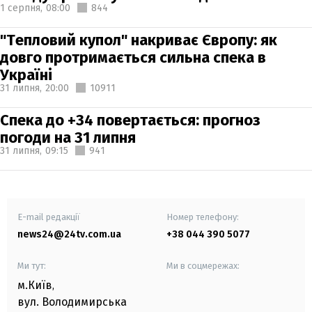
1 серпня,
08:00
844
"Тепловий купол" накриває Європу: як
довго протримається сильна спека в
Україні
31 липня,
20:00
10911
Спека до +34 повертається: прогноз
погоди на 31 липня
31 липня,
09:15
941
E-mail редакції
Номер телефону:
news24@24tv.com.ua
+38 044 390 5077
Ми тут:
Ми в соцмережах:
м.Київ
,
вул. Володимирська