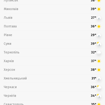
Луганськ
38°
Миколаїв
39°
Львів
27°
Полтава
36°
Рівне
29°
Суми
39°
Тернопіль
32°
Харків
37°
Херсон
38°
Хмельницький
31°
Черкаси
36°
Чернігів
34°
Севастополь
35°