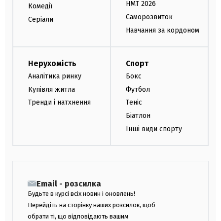
НМТ 2026
Комедії
Саморозвиток
Серіали
Навчання за кордоном
Нерухомість
Спорт
Аналітика ринку
Бокс
Купівля житла
Футбол
Тренди і натхнення
Теніс
Біатлон
Інші види спорту
Email - розсилка
Будьте в курсі всіх новин і оновлень!
Перейдіть на сторінку наших розсилок, щоб
обрати ті, що відповідають вашим