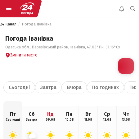
24 Канал
Погода Іванівка
Погода Іванівка
Одеська обл., Березівський район, Іванівка, 47.03°Пн, 31.16°Сх
Змінити місто
Сьогодні
Завтра
Вчора
По годинах
Тиж
Пт
Сб
Нд
Пн
Вт
Ср
Чт
Сьогодні
Завтра
09.08
10.08
11.08
12.08
13.08