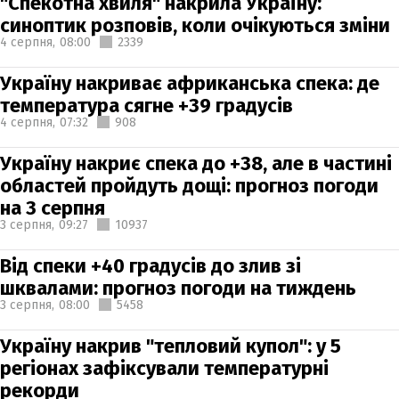
"Спекотна хвиля" накрила Україну:
синоптик розповів, коли очікуються зміни
4 серпня,
08:00
2339
Україну накриває африканська спека: де
температура сягне +39 градусів
4 серпня,
07:32
908
Україну накриє спека до +38, але в частині
областей пройдуть дощі: прогноз погоди
на 3 серпня
3 серпня,
09:27
10937
Від спеки +40 градусів до злив зі
шквалами: прогноз погоди на тиждень
3 серпня,
08:00
5458
Україну накрив "тепловий купол": у 5
регіонах зафіксували температурні
рекорди