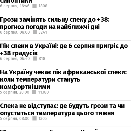
синоптики
6 серпня,
16:46
1808
Грози замінять сильну спеку до +38:
прогноз погоди на найближчі дні
6 серпня,
08:00
3241
Пік спеки в Україні: де 6 серпня пригріє до
+38 градусів
6 серпня,
06:40
818
На Україну чекає пік африканської спеки:
коли температури стануть
комфортнішими
5 серпня,
20:00
11380
Спека не відступає: де будуть грози та чи
опуститься температура цього тижня
5 серпня,
08:00
1305