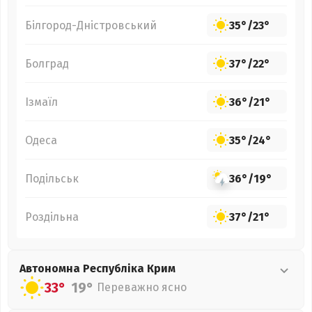
Білгород-Дністровський
35°
/
23°
Болград
37°
/
22°
Ізмаїл
36°
/
21°
Одеса
35°
/
24°
Подільськ
36°
/
19°
Роздільна
37°
/
21°
Автономна Республіка Крим
33°
19°
Переважно ясно