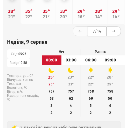
38°
35°
35°
33°
29°
28°
29°
21°
22°
21°
20°
16°
14°
14°
7
/14
Неділя, 9 серпня
Ніч
Ранок
Схід:
05:25
00:00
03:00
06:00
09:00
1
Захід:
19:58
Температура С°
25°
23°
22°
28°
Відчувається як
Тиск, мм
25°
23°
22°
29°
Вологість, %
757
757
758
758
Вітер, м/с
Ймовірність опадів,
53
62
69
50
%
3
4
5
6
2
2
2
2
З ранку і до вечора небо буде безхмарним.