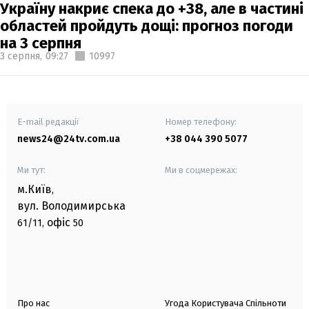
Україну накриє спека до +38, але в частині
областей пройдуть дощі: прогноз погоди
на 3 серпня
3 серпня,
09:27
10997
E-mail редакції
Номер телефону:
news24@24tv.com.ua
+38 044 390 5077
Ми тут:
Ми в соцмережах:
м.Київ
,
вул. Володимирська
офіс
61/11,
50
Про нас
Угода Користувача Спільноти