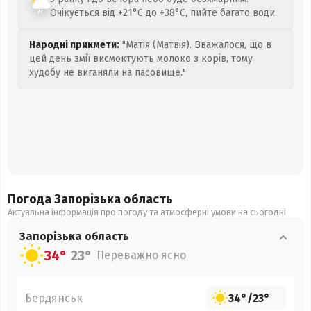
Очікується від +21°C до +38°C, пийте багато води.
Народні прикмети:
"Матія (Матвія). Вважалося, що в
цей день змії висмоктують молоко з корів, тому
худобу не виганяли на пасовище."
Погода Запорізька
область
Актуальна інформація про погоду та атмосферні умови на сьогодні
Запорізька
область
34°
23°
Переважно ясно
Бердянськ
34°
/
23°