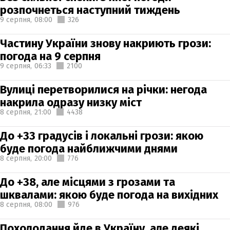
розпочнеться наступний тиждень
9 серпня,
08:00
326
Частину України знову накриють грози:
погода на 9 серпня
9 серпня,
06:33
2100
Вулиці перетворилися на річки: негода
накрила одразу низку міст
8 серпня,
21:00
4438
До +33 градусів і локальні грози: якою
буде погода найближчими днями
8 серпня,
20:00
776
До +38, але місцями з грозами та
шквалами: якою буде погода на вихідних
8 серпня,
08:00
976
Похолодання йде в Україну, але деякі