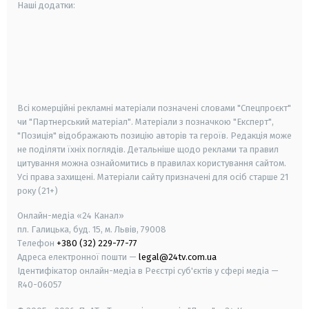
Наші додатки:
android
apple
smart tv
samsung smart tv
Всі комерційні рекламні матеріали позначені словами "Спецпроєкт"
чи "Партнерський матеріал". Матеріали з позначкою "Експерт",
"Позиція" відображають позицію авторів та героїв. Редакція може
не поділяти їхніх поглядів. Детальніше щодо реклами та правил
цитування можна ознайомитись в правилах користування сайтом.
Усі права захищені.
Матеріали сайту призначені для осіб старше
21
року (21+)
Онлайн-медіа «24 Канал»
пл. Галицька, буд. 15, м. Львів, 79008
Телефон
+380 (32) 229-77-77
Адреса електронної пошти —
legal@24tv.com.ua
Ідентифікатор онлайн-медіа в Реєстрі суб'єктів у сфері медіа —
R40-06057