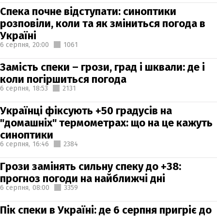
Спека почне відступати: синоптики
розповіли, коли та як зміниться погода в
Україні
6 серпня,
20:00
1061
Замість спеки – грози, град і шквали: де і
коли погіршиться погода
6 серпня,
18:53
2131
Українці фіксують +50 градусів на
"домашніх" термометрах: що на це кажуть
синоптики
6 серпня,
16:46
2384
Грози замінять сильну спеку до +38:
прогноз погоди на найближчі дні
6 серпня,
08:00
3359
Пік спеки в Україні: де 6 серпня пригріє до