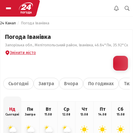
24 Канал
Погода Іванівка
Погода Іванівка
Запорізька обл., Мелітопольський район, Іванівка, 46.84°Пн, 35.92°Сх
Змінити місто
Сьогодні
Завтра
Вчора
По годинах
Тиж
Нд
Пн
Вт
Ср
Чт
Пт
Сб
Сьогодні
Завтра
11.08
12.08
13.08
14.08
15.08