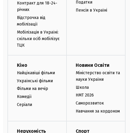
Податки
Контракт для 18-24-
річних
Пенсія в Україні
Відстрочка від
мобілізації
Мобілізація в Україні:
скільки осіб мобілізує
ТЦК
Кіно
Новини Освіти
Найцікавіші фільми
Міністерство освіти та
науки України
Українські фільми
Школа
Фільми на вечір
НМТ 2026
Комедії
Саморозвиток
Серіали
Навчання за кордоном
Нерухомість
Спорт