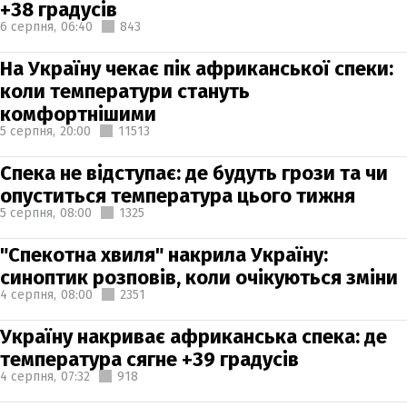
+38 градусів
6 серпня,
06:40
843
На Україну чекає пік африканської спеки:
коли температури стануть
комфортнішими
5 серпня,
20:00
11513
Спека не відступає: де будуть грози та чи
опуститься температура цього тижня
5 серпня,
08:00
1325
"Спекотна хвиля" накрила Україну:
синоптик розповів, коли очікуються зміни
4 серпня,
08:00
2351
Україну накриває африканська спека: де
температура сягне +39 градусів
4 серпня,
07:32
918