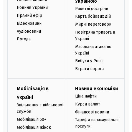
Україною
Новини України
Ракетні обстріли
Прямий ефір
Карта бойових дій
Відеоновини
Мирні переговори
Аудіоновини
Повітряна тривога в
Україні
Погода
Масована атака по
Україні
Вибухи у Росії
Втрати ворога
Мобілізація в
Новини економіки
Ціна нафти
Україні
Курси валют
Звільнення з військової
служби
Фінансові новини
Мобілізація 50+
Тарифи на комунальні
послуги
Мобілізація жінок