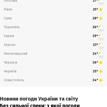
Полтава
27°
Рівне
25°
Суми
28°
Тернопіль
26°
Харків
29°
Херсон
33°
Хмельницький
24°
Черкаси
26°
Чернігів
25°
Севастополь
34°
Новини погоди України та світу
Без сильної спеки: з якої погоди