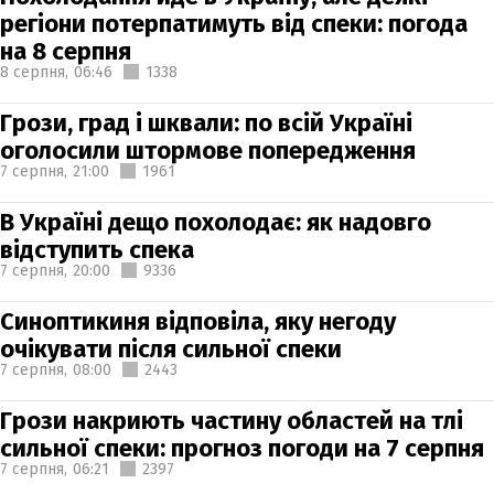
регіони потерпатимуть від спеки: погода
на 8 серпня
8 серпня,
06:46
1338
Грози, град і шквали: по всій Україні
оголосили штормове попередження
7 серпня,
21:00
1961
В Україні дещо похолодає: як надовго
відступить спека
7 серпня,
20:00
9336
Синоптикиня відповіла, яку негоду
очікувати після сильної спеки
7 серпня,
08:00
2443
Грози накриють частину областей на тлі
сильної спеки: прогноз погоди на 7 серпня
7 серпня,
06:21
2397