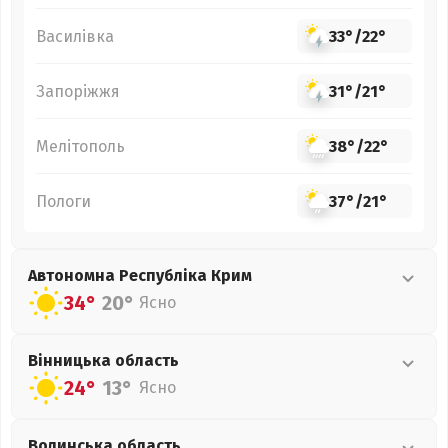
Василівка
33°
/
22°
Запоріжжя
31°
/
21°
Мелітополь
38°
/
22°
Пологи
37°
/
21°
Автономна Республіка Крим
34°
20°
Ясно
Вінницька
область
24°
13°
Ясно
Волинська
область