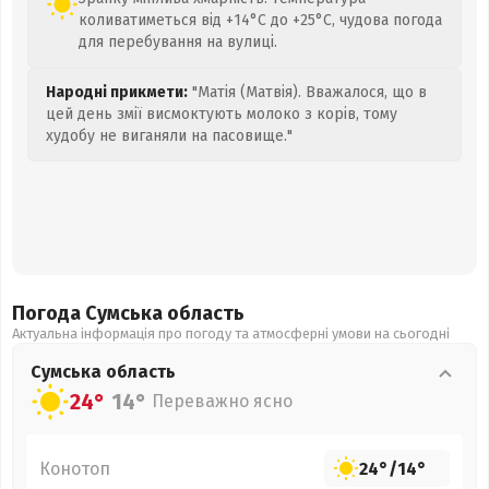
коливатиметься від +14°C до +25°C, чудова погода
для перебування на вулиці.
Народні прикмети:
"Матія (Матвія). Вважалося, що в
цей день змії висмоктують молоко з корів, тому
худобу не виганяли на пасовище."
Погода Сумська
область
Актуальна інформація про погоду та атмосферні умови на сьогодні
Сумська
область
24°
14°
Переважно ясно
Конотоп
24°
/
14°