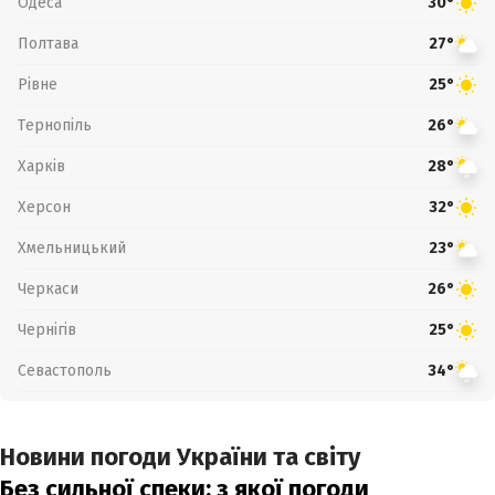
Одеса
30°
Полтава
27°
Рівне
25°
Тернопіль
26°
Харків
28°
Херсон
32°
Хмельницький
23°
Черкаси
26°
Чернігів
25°
Севастополь
34°
Новини погоди України та світу
Без сильної спеки: з якої погоди