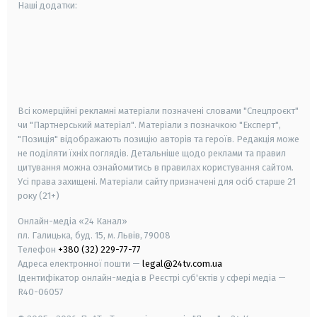
Наші додатки:
android
apple
smart tv
samsung smart tv
Всі комерційні рекламні матеріали позначені словами "Спецпроєкт"
чи "Партнерський матеріал". Матеріали з позначкою "Експерт",
"Позиція" відображають позицію авторів та героїв. Редакція може
не поділяти їхніх поглядів. Детальніше щодо реклами та правил
цитування можна ознайомитись в правилах користування сайтом.
Усі права захищені.
Матеріали сайту призначені для осіб старше
21
року (21+)
Онлайн-медіа «24 Канал»
пл. Галицька, буд. 15, м. Львів, 79008
Телефон
+380 (32) 229-77-77
Адреса електронної пошти —
legal@24tv.com.ua
Ідентифікатор онлайн-медіа в Реєстрі суб'єктів у сфері медіа —
R40-06057