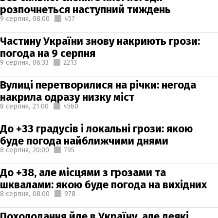
розпочнеться наступний тиждень
9 серпня,
08:00
457
Частину України знову накриють грози:
погода на 9 серпня
9 серпня,
06:33
2213
Вулиці перетворилися на річки: негода
накрила одразу низку міст
8 серпня,
21:00
4560
До +33 градусів і локальні грози: якою
буде погода найближчими днями
8 серпня,
20:00
795
До +38, але місцями з грозами та
шквалами: якою буде погода на вихідних
8 серпня,
08:00
978
Похолодання йде в Україну, але деякі