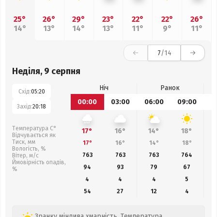
25°
26°
29°
23°
22°
22°
26°
14°
13°
14°
13°
11°
9°
11°
7
/14
Неділя, 9 серпня
Ніч
Ранок
Схід:
05:20
00:00
03:00
06:00
09:00
1
Захід:
20:18
Температура С°
17°
16°
14°
18°
Відчувається як
Тиск, мм
17°
16°
14°
18°
Вологість, %
763
763
763
764
Вітер, м/с
Ймовірність опадів,
94
93
79
67
%
4
4
4
5
54
27
12
4
Зранку мінлива хмарність. Температура