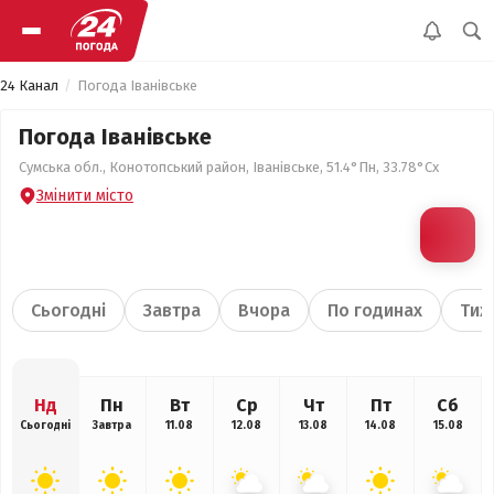
24 Канал
Погода Іванівське
Погода Іванівське
Сумська обл., Конотопський район, Іванівське, 51.4°Пн, 33.78°Сх
Змінити місто
Сьогодні
Завтра
Вчора
По годинах
Тиж
Нд
Пн
Вт
Ср
Чт
Пт
Сб
Сьогодні
Завтра
11.08
12.08
13.08
14.08
15.08