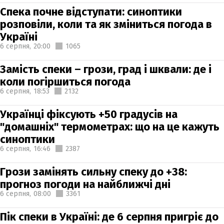
Спека почне відступати: синоптики
розповіли, коли та як зміниться погода в
Україні
6 серпня,
20:00
1065
Замість спеки – грози, град і шквали: де і
коли погіршиться погода
6 серпня,
18:53
2132
Українці фіксують +50 градусів на
"домашніх" термометрах: що на це кажуть
синоптики
6 серпня,
16:46
2387
Грози замінять сильну спеку до +38:
прогноз погоди на найближчі дні
6 серпня,
08:00
3361
Пік спеки в Україні: де 6 серпня пригріє до