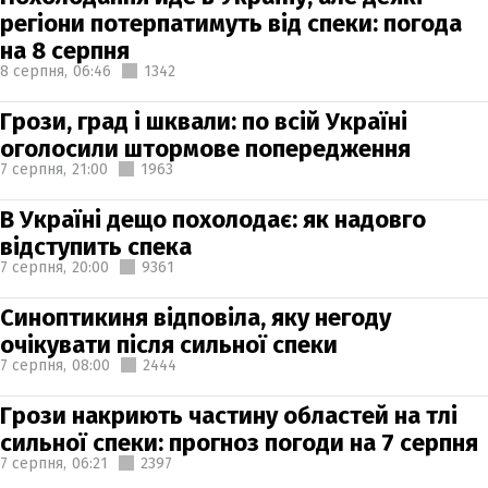
регіони потерпатимуть від спеки: погода
на 8 серпня
8 серпня,
06:46
1342
Грози, град і шквали: по всій Україні
оголосили штормове попередження
7 серпня,
21:00
1963
В Україні дещо похолодає: як надовго
відступить спека
7 серпня,
20:00
9361
Синоптикиня відповіла, яку негоду
очікувати після сильної спеки
7 серпня,
08:00
2444
Грози накриють частину областей на тлі
сильної спеки: прогноз погоди на 7 серпня
7 серпня,
06:21
2397