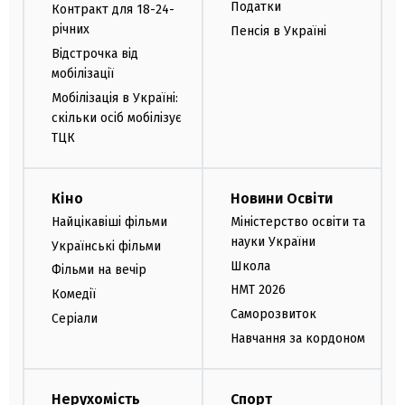
Податки
Контракт для 18-24-
річних
Пенсія в Україні
Відстрочка від
мобілізації
Мобілізація в Україні:
скільки осіб мобілізує
ТЦК
Кіно
Новини Освіти
Найцікавіші фільми
Міністерство освіти та
науки України
Українські фільми
Школа
Фільми на вечір
НМТ 2026
Комедії
Саморозвиток
Серіали
Навчання за кордоном
Нерухомість
Спорт