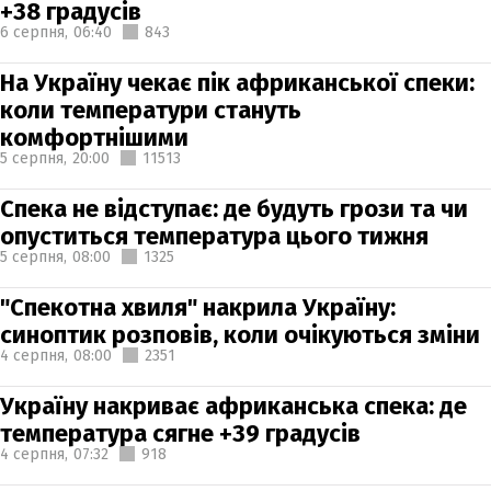
+38 градусів
6 серпня,
06:40
843
На Україну чекає пік африканської спеки:
коли температури стануть
комфортнішими
5 серпня,
20:00
11513
Спека не відступає: де будуть грози та чи
опуститься температура цього тижня
5 серпня,
08:00
1325
"Спекотна хвиля" накрила Україну:
синоптик розповів, коли очікуються зміни
4 серпня,
08:00
2351
Україну накриває африканська спека: де
температура сягне +39 градусів
4 серпня,
07:32
918