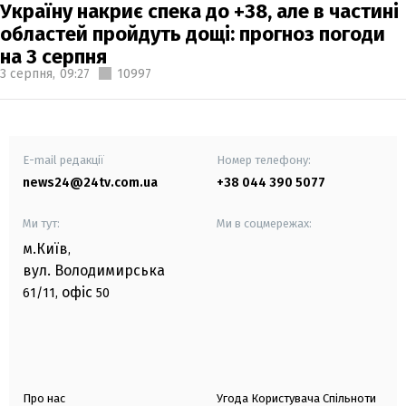
Україну накриє спека до +38, але в частині
областей пройдуть дощі: прогноз погоди
на 3 серпня
3 серпня,
09:27
10997
E-mail редакції
Номер телефону:
news24@24tv.com.ua
+38 044 390 5077
Ми тут:
Ми в соцмережах:
м.Київ
,
вул. Володимирська
офіс
61/11,
50
Про нас
Угода Користувача Спільноти