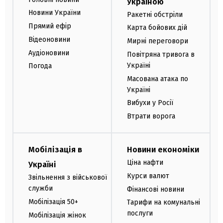
Україною
Новини України
Ракетні обстріли
Прямий ефір
Карта бойових дій
Відеоновини
Мирні переговори
Аудіоновини
Повітряна тривога в
Україні
Погода
Масована атака по
Україні
Вибухи у Росії
Втрати ворога
Мобілізація в
Новини економіки
Ціна нафти
Україні
Курси валют
Звільнення з військової
служби
Фінансові новини
Мобілізація 50+
Тарифи на комунальні
послуги
Мобілізація жінок