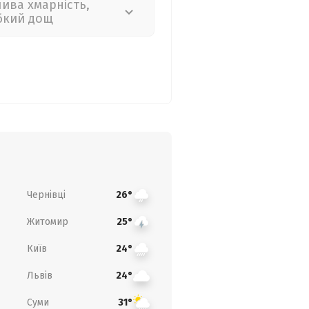
лива хмарність,
бкий дощ
Чернівці
26°
Житомир
25°
Київ
24°
Львів
24°
Суми
31°