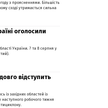
огоду з проясненнями. Більшість
ному сході утримається сильна
країні оголосили
ласті України. 7 та 8 серпня у
тий).
адовго відступить
ь із західних областей із
 наступного робочого тижня
нтициклону.