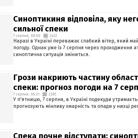
Синоптикиня відповіла, яку нег
сильної спеки
7 серпня,
08:00
2433
Наразі в Україні переважає слабкий вітер, який м
погоду. Однак уже із 7 серпня через проходження 
синоптична ситуація зміниться.
Грози накриють частину областе
спеки: прогноз погоди на 7 сер
7 серпня,
06:21
2385
У п'ятницю, 7 серпня, в Україні подекуди утримаєт
прогнозують мінливу хмарність та опади у низці рег
Спека почне відступати: синопт