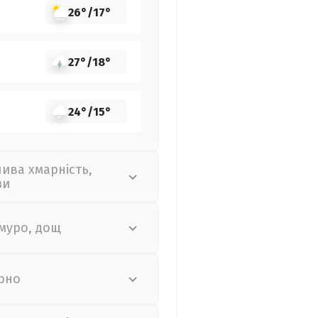
26°
/
17°
27°
/
18°
24°
/
15°
лива хмарність,
зи
муро, дощ
рно