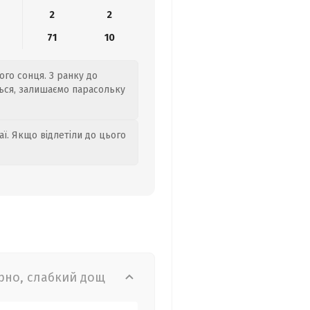
2
2
71
10
ого сонця. З ранку до
ться, залишаємо парасольку
аї. Якщо відлетіли до цього
рно, слабкий дощ