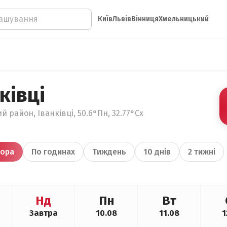
Київ
Львів
Вінниця
Хмельницький
ківці
й район, Іванківці, 50.6°Пн, 32.77°Сх
ора
По годинах
Тиждень
10 днів
2 тижні
Нд
Пн
Вт
Завтра
10.08
11.08
1