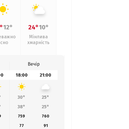
°
12°
24°
10°
еважно
Мінлива
ясно
хмарність
Вечір
00
18:00
21:00
°
30°
25°
°
38°
25°
9
759
760
77
91