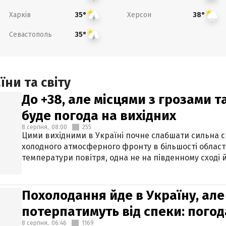
Харків
Херсон
35°
38°
Севастополь
35°
ни та світу
До +38, але місцями з грозами 
буде погода на вихідних
8 серпня,
08:00
255
Цими вихідними в Україні почне слабшати сильна 
холодного атмосферного фронту в більшості област
температури повітря, одна не на південному сході й
Похолодання йде в Україну, але
потерпатимуть від спеки: погод
8 серпня,
06:46
1169