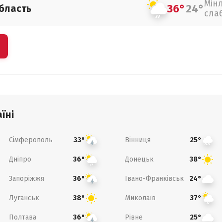
Мін
36°
24°
бласть
сла
їні
Сімферополь
Вінниця
33°
25°
Дніпро
Донецьк
36°
38°
Запоріжжя
Івано-Франківськ
36°
24°
Луганськ
Миколаїв
38°
37°
Полтава
Рівне
36°
25°