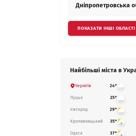
Дніпропетровська
о
ПОКАЗАТИ ІНШІ ОБЛАСТІ
Найбільші міста в Укра
Чернігів
24°
Луцьк
25°
Ужгород
29°
Кропивницький
35°
Одеса
37°