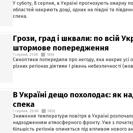
У суботу, 8 серпня, в Україні прогнозують хмарну п
областей накриють дощі, однак на півдні та півден
спека.
Грози, град і шквали: по всій У
штормове попередження
7 серпня,
21:00
1836
Синоптики попередили про негоду, яка накриє усі об
різних регіонах діятиме І рівень небезпечності (жов
В Україні дещо похолодає: як н
спека
7 серпня,
20:00
5826
Зниження температури повітря в Україні розпочалос
надходженням атмосферного фронту. Уже з початку
більшість регіонів опиняться під впливом нового а