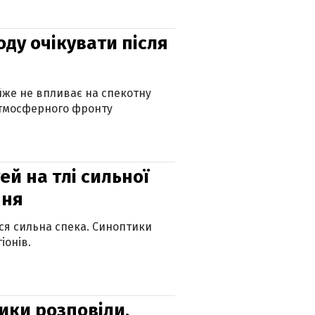
оду очікувати після
айже не впливає на спекотну
атмосферного фронту
й на тлі сильної
пня
ься сильна спека. Синоптики
іонів.
ики розповіли,