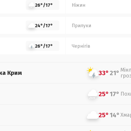
26°
/
17°
Ніжин
24°
/
17°
Прилуки
26°
/
17°
Чернігів
Мін
33°
21°
ка Крим
гро
25°
17°
Пох
25°
14°
Хма