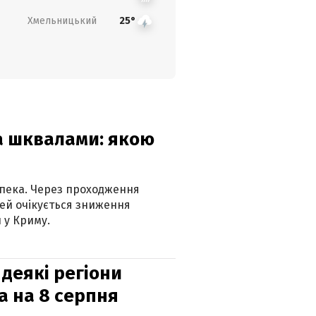
Хмельницький
25°
та шквалами: якою
спека. Через проходження
ей очікується зниження
 у Криму.
 деякі регіони
а на 8 серпня