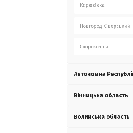
Корюківка
Новгород-Сіверський
Скороходове
Автономна Республі
Вінницька
область
Волинська
область