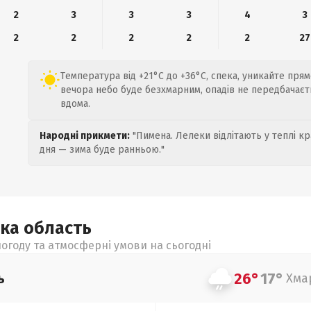
2
3
3
3
4
3
2
2
2
2
2
27
Температура від +21°C до +36°C, спека, уникайте прям
вечора небо буде безхмарним, опадів не передбачає
вдома.
Народні прикмети:
"Пимена. Лелеки відлітають у теплі кр
дня — зима буде ранньою."
ька
область
огоду та атмосферні умови на сьогодні
26°
17°
ь
Хма