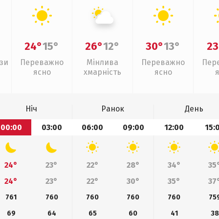
24°
15°
26°
12°
30°
13°
23
зи
Переважно
Мінлива
Переважно
Пер
ясно
хмарність
ясно
Ніч
Ранок
День
00:00
03:00
06:00
09:00
12:00
15:
24°
23°
22°
28°
34°
35
24°
23°
22°
30°
35°
37
761
760
760
760
760
75
69
64
65
60
41
38