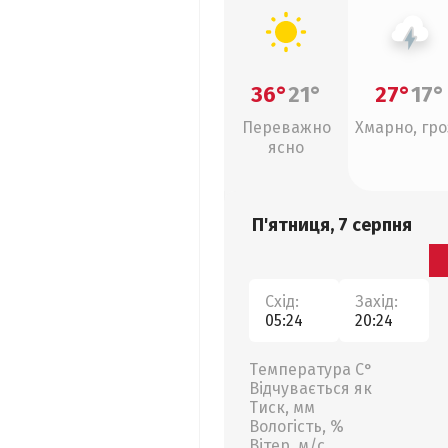
36°
21°
27°
17°
Переважно
Хмарно, гро
ясно
П'ятниця, 7 серпня
Схід:
Захід:
05:24
20:24
Температура С°
Відчувається як
Тиск, мм
Вологість, %
Вітер, м/с