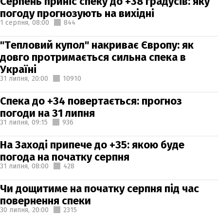
Серпень приніс спеку до +38 градусів: яку
погоду прогнозують на вихідні
1 серпня,
08:00
844
"Тепловий купол" накриває Європу: як
довго протримається сильна спека в
Україні
31 липня,
20:00
10910
Спека до +34 повертається: прогноз
погоди на 31 липня
31 липня,
09:15
936
На Заході припече до +35: якою буде
погода на початку серпня
31 липня,
08:00
428
Чи дощитиме на початку серпня під час
повернення спеки
30 липня,
20:00
2315