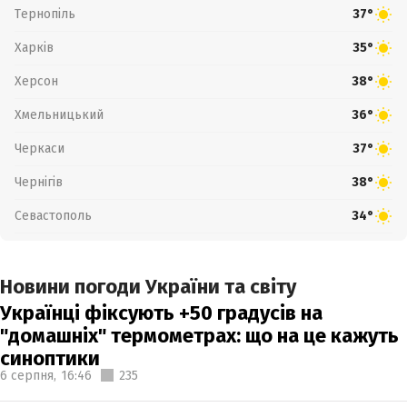
Тернопіль
37°
Харків
35°
Херсон
38°
Хмельницький
36°
Черкаси
37°
Чернігів
38°
Севастополь
34°
Новини погоди України та світу
Українці фіксують +50 градусів на
"домашніх" термометрах: що на це кажуть
синоптики
6 серпня,
16:46
235