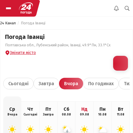
24 Канал
Погода Іванці
Погода Іванці
Полтавська обл., Лубенський район, Іванці, 49.9°Пн, 33.1°Сх
Змінити місто
Сьогодні
Завтра
Вчора
По годинах
Тиж
Ср
Чт
Пт
Сб
Нд
Пн
Вт
Вчора
Сьогодні
Завтра
08.08
09.08
10.08
11.08