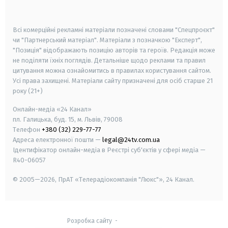
smart tv
samsung smart tv
Всі комерційні рекламні матеріали позначені словами "Спецпроєкт"
чи "Партнерський матеріал". Матеріали з позначкою "Експерт",
"Позиція" відображають позицію авторів та героїв. Редакція може
не поділяти їхніх поглядів. Детальніше щодо реклами та правил
цитування можна ознайомитись в правилах користування сайтом.
Усі права захищені.
Матеріали сайту призначені для осіб старше
21
року (21+)
Онлайн-медіа «24 Канал»
пл. Галицька, буд. 15, м. Львів, 79008
Телефон
+380 (32) 229-77-77
Адреса електронної пошти —
legal@24tv.com.ua
Ідентифікатор онлайн-медіа в Реєстрі суб'єктів у сфері медіа —
R40-06057
© 2005—2026,
ПрАТ «Телерадіокомпанія "Люкс"», 24 Канал.
Розробка сайту
-