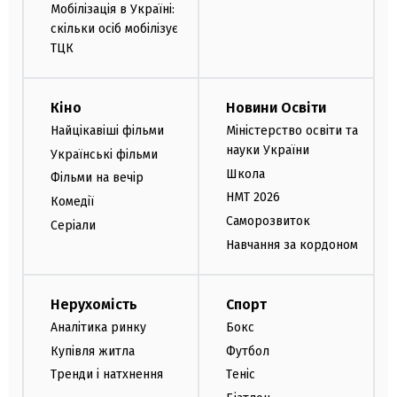
Мобілізація в Україні:
скільки осіб мобілізує
ТЦК
Кіно
Новини Освіти
Найцікавіші фільми
Міністерство освіти та
науки України
Українські фільми
Школа
Фільми на вечір
НМТ 2026
Комедії
Саморозвиток
Серіали
Навчання за кордоном
Нерухомість
Спорт
Аналітика ринку
Бокс
Купівля житла
Футбол
Тренди і натхнення
Теніс