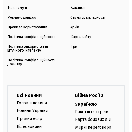
Телеведучі
Вакансії
Рекламодавцям
Структура власності
Правила користування
Архів
Політика конфіденційності
Карта сайту
Політика використання
Ігри
штучного інтелекту
Політика конфіденційності
додатку
Всі новини
Війна Росії з
Головні новини
Україною
Новини України
Ракетні обстріли
Прямий ефір
Карта бойових дій
Відеоновини
Мирні переговори