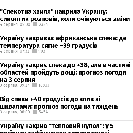
"Спекотна хвиля" накрила Україну:
синоптик розповів, коли очікуються зміни
4 серпня,
08:00
2324
Україну накриває африканська спека: де
температура сягне +39 градусів
4 серпня,
07:32
903
Україну накриє спека до +38, але в частині
областей пройдуть дощі: прогноз погоди
на 3 серпня
3 серпня,
09:27
10933
Від спеки +40 градусів до злив зі
шквалами: прогноз погоди на тиждень
3 серпня,
08:00
5454
Україну накрив "тепловий купол": у 5