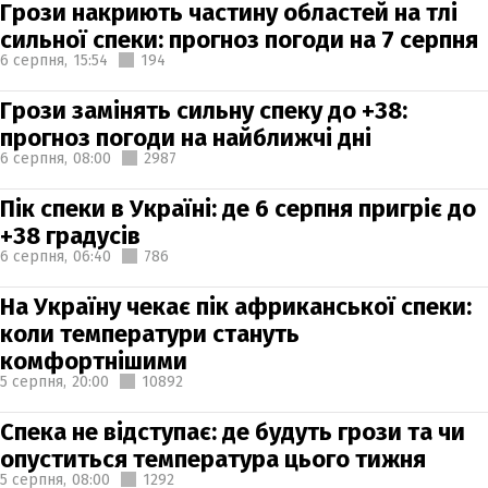
Грози накриють частину областей на тлі
сильної спеки: прогноз погоди на 7 серпня
6 серпня,
15:54
194
Грози замінять сильну спеку до +38:
прогноз погоди на найближчі дні
6 серпня,
08:00
2987
Пік спеки в Україні: де 6 серпня пригріє до
+38 градусів
6 серпня,
06:40
786
На Україну чекає пік африканської спеки:
коли температури стануть
комфортнішими
5 серпня,
20:00
10892
Спека не відступає: де будуть грози та чи
опуститься температура цього тижня
5 серпня,
08:00
1292