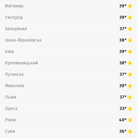
Житомир
39°
Ужгород
39°
Запоріжжя
37°
Івано-Франківськ
38°
Київ
39°
Кропивницький
38°
Луганськ
37°
Миколаїв
39°
Львів
37°
Одеса
33°
Рівне
40°
Суми
36°