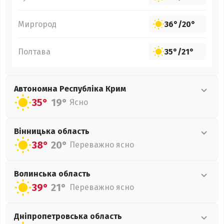
Миргород
36°
/
20°
Полтава
35°
/
21°
Автономна Республіка Крим
35°
19°
Ясно
Вінницька
область
38°
20°
Переважно ясно
Волинська
область
39°
21°
Переважно ясно
Дніпропетровська
область