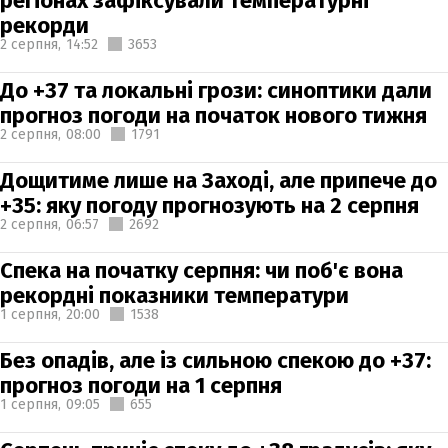
регіонах зафіксували температурні
рекорди
2 серпня,
14:52
3653
До +37 та локальні грози: синоптики дали
прогноз погоди на початок нового тижня
2 серпня,
08:00
1791
Дощитиме лише на Заході, але припече до
+35: яку погоду прогнозують на 2 серпня
2 серпня,
06:57
2692
Спека на початку серпня: чи поб'є вона
рекордні показники температури
1 серпня,
20:00
1538
Без опадів, але із сильною спекою до +37:
прогноз погоди на 1 серпня
1 серпня,
09:05
655