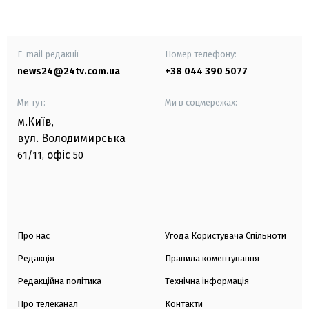
E-mail редакції
Номер телефону:
news24@24tv.com.ua
+38 044 390 5077
Ми тут:
Ми в соцмережах:
м.Київ
,
вул. Володимирська
офіс
61/11,
50
Про нас
Угода Користувача Спільноти
Редакція
Правила коментування
Редакційна політика
Технічна інформація
Про телеканал
Контакти