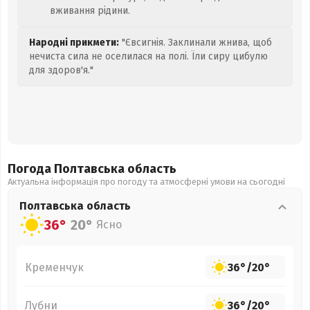
вживання рідини.
Народні прикмети:
"Євсигнія. Заклинали жнива, щоб
нечиста сила не оселилася на полі. Їли сиру цибулю
для здоров'я."
Погода Полтавська
область
Актуальна інформація про погоду та атмосферні умови на сьогодні
Полтавська
область
36°
20°
Ясно
Кременчук
36°
/
20°
Лубни
36°
/
20°