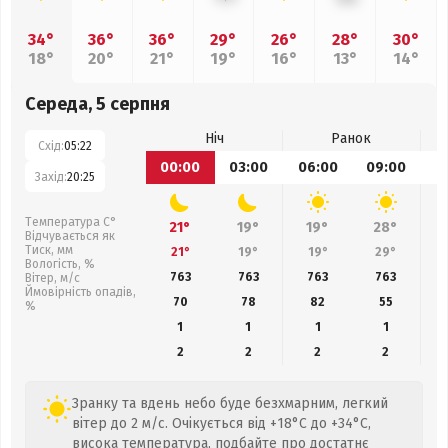
34°
36°
36°
29°
26°
28°
30°
18°
20°
21°
19°
16°
13°
14°
Середа, 5 серпня
Ніч
Ранок
Схід:
05:22
00:00
03:00
06:00
09:00
1
Захід:
20:25
Температура С°
21°
19°
19°
28°
Відчувається як
Тиск, мм
21°
19°
19°
29°
Вологість, %
763
763
763
763
Вітер, м/с
Ймовірність опадів,
70
78
82
55
%
1
1
1
1
2
2
2
2
Зранку та вдень небо буде безхмарним, легкий
вітер до 2 м/с. Очікується від +18°C до +34°C,
висока температура, подбайте про достатнє