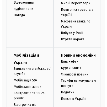
Відеоновини
Мирні переговори
Аудіоновини
Повітряна тривога в
Україні
Погода
Масована атака по
Україні
Вибухи у Росії
Втрати ворога
Мобілізація в
Новини економіки
Ціна нафти
Україні
Курси валют
Звільнення з військової
служби
Фінансові новини
Мобілізація 50+
Тарифи на комунальні
послуги
Мобілізація жінок
Податки
Контракт для 18-24-
річних
Пенсія в Україні
Відстрочка від