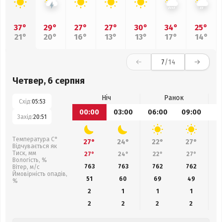
37°
29°
27°
27°
30°
34°
25°
21°
20°
16°
13°
13°
17°
14°
7
/14
Четвер, 6 серпня
Ніч
Ранок
Схід:
05:53
00:00
03:00
06:00
09:00
1
Захід:
20:51
Температура С°
27°
24°
22°
27°
Відчувається як
Тиск, мм
27°
24°
22°
27°
Вологість, %
763
763
762
762
Вітер, м/с
Ймовірність опадів,
51
60
69
49
%
2
1
1
1
2
2
2
2