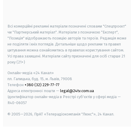
android
apple
smart tv
samsung smart tv
Всі комерційні рекламні матеріали позначені словами "Спецпроєкт"
чи "Партнерський матеріал". Матеріали з позначкою "Експерт",
"Позиція" відображають позицію авторів та героїв. Редакція може
не поділяти їхніх поглядів. Детальніше щодо реклами та правил
цитування можна ознайомитись в правилах користування сайтом.
Усі права захищені.
Матеріали сайту призначені для осіб старше
21
року (21+)
Онлайн-медіа «24 Канал»
пл. Галицька, буд. 15, м. Львів, 79008
Телефон
+380 (32) 229-77-77
Адреса електронної пошти —
legal@24tv.com.ua
Ідентифікатор онлайн-медіа в Реєстрі суб'єктів у сфері медіа —
R40-06057
© 2005—2026,
ПрАТ «Телерадіокомпанія "Люкс"», 24 Канал.