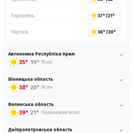
Тернопіль
37°
/
21°
Чортків
36°
/
20°
Автономна Республіка Крим
35°
19°
Ясно
Вінницька
область
38°
20°
Ясно
Волинська
область
39°
21°
Переважно ясно
Дніпропетровська
область