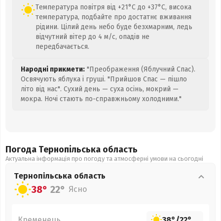
Температура повітря від +21°C до +37°C, висока
температура, подбайте про достатнє вживання
рідини. Цілий день небо буде безхмарним, ледь
відчутний вітер до 4 м/с, опадів не
передбачається.
Народні прикмети:
"Преображення (Яблучний Спас).
Освячують яблука і груші. "Прийшов Спас — пішло
літо від нас". Сухий день — суха осінь, мокрий —
мокра. Ночі стають по-справжньому холодними."
Погода Тернопільська
область
Актуальна інформація про погоду та атмосферні умови на сьогодні
Тернопільська
область
38°
22°
Ясно
Кременець
38°
/
22°