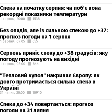
Спека на початку серпня: чи поб'є вона
рекордні показники температури
1 серпня,
20:00
1538
Без опадів, але із сильною спекою до +37:
прогноз погоди на 1 серпня
1 серпня,
09:05
655
Серпень приніс спеку до +38 градусів: яку
погоду прогнозують на вихідні
1 серпня,
08:00
844
"Тепловий купол" накриває Європу: як
довго протримається сильна спека в
Україні
31 липня,
20:00
10910
Спека до +34 повертається: прогноз
погоди на 31 липня