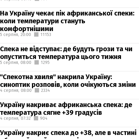
На Україну чекає пік африканської спеки:
коли температури стануть
комфортнішими
5 серпня,
20:00
11153
Спека не відступає: де будуть грози та чи
опуститься температура цього тижня
5 серпня,
08:00
1295
"Спекотна хвиля" накрила Україну:
синоптик розповів, коли очікуються зміни
4 серпня,
08:00
2334
Україну накриває африканська спека: де
температура сягне +39 градусів
4 серпня,
07:32
904
Україну накриє спека до +38, але в частині