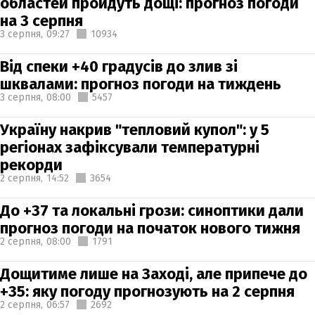
областей пройдуть дощі: прогноз погоди
на 3 серпня
3 серпня,
09:27
10934
Від спеки +40 градусів до злив зі
шквалами: прогноз погоди на тиждень
3 серпня,
08:00
5457
Україну накрив "тепловий купол": у 5
регіонах зафіксували температурні
рекорди
2 серпня,
14:52
3654
До +37 та локальні грози: синоптики дали
прогноз погоди на початок нового тижня
2 серпня,
08:00
1791
Дощитиме лише на Заході, але припече до
+35: яку погоду прогнозують на 2 серпня
2 серпня,
06:57
2692