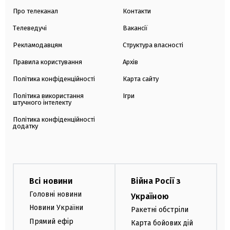
Про телеканал
Контакти
Телеведучі
Вакансії
Рекламодавцям
Структура власності
Правила користування
Архів
Політика конфіденційності
Карта сайту
Політика використання
Ігри
штучного інтелекту
Політика конфіденційності
додатку
Всі новини
Війна Росії з
Головні новини
Україною
Новини України
Ракетні обстріли
Прямий ефір
Карта бойових дій