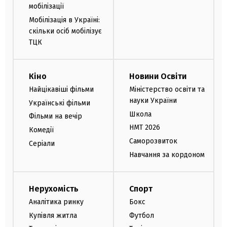
мобілізації
Мобілізація в Україні:
скільки осіб мобілізує
ТЦК
Кіно
Новини Освіти
Найцікавіші фільми
Міністерство освіти та
науки України
Українські фільми
Школа
Фільми на вечір
НМТ 2026
Комедії
Саморозвиток
Серіали
Навчання за кордоном
Нерухомість
Спорт
Аналітика ринку
Бокс
Купівля житла
Футбол