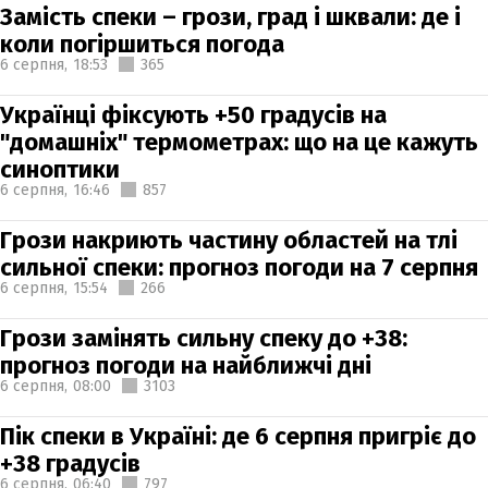
Замість спеки – грози, град і шквали: де і
коли погіршиться погода
6 серпня,
18:53
365
Українці фіксують +50 градусів на
"домашніх" термометрах: що на це кажуть
синоптики
6 серпня,
16:46
857
Грози накриють частину областей на тлі
сильної спеки: прогноз погоди на 7 серпня
6 серпня,
15:54
266
Грози замінять сильну спеку до +38:
прогноз погоди на найближчі дні
6 серпня,
08:00
3103
Пік спеки в Україні: де 6 серпня пригріє до
+38 градусів
6 серпня,
06:40
797