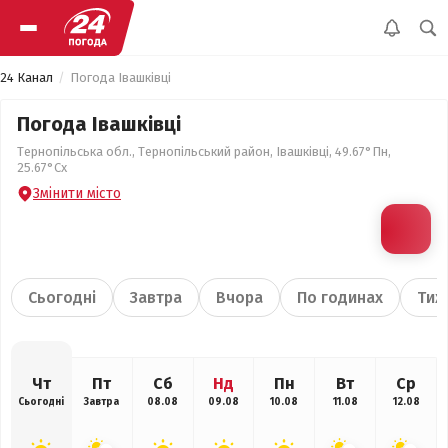
24 Канал
Погода Івашківці
Погода Івашківці
Тернопільська обл., Тернопільський район, Івашківці, 49.67°Пн,
25.67°Сх
Змінити місто
Сьогодні
Завтра
Вчора
По годинах
Тиж
Чт
Пт
Сб
Нд
Пн
Вт
Ср
Сьогодні
Завтра
08.08
09.08
10.08
11.08
12.08