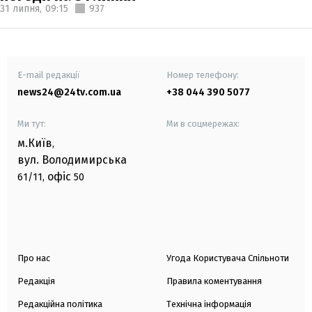
31 липня,
09:15
937
E-mail редакції
Номер телефону:
news24@24tv.com.ua
+38 044 390 5077
Ми тут:
Ми в соцмережах:
м.Київ
,
вул. Володимирська
офіс
61/11,
50
Про нас
Угода Користувача Спільноти
Редакція
Правила коментування
Редакційна політика
Технічна інформація