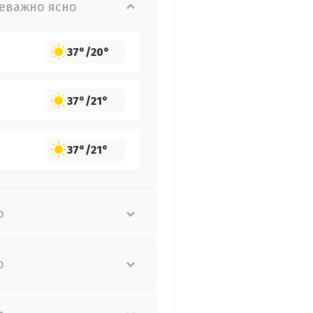
еважно ясно
37°
/
20°
37°
/
21°
37°
/
21°
о
о