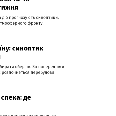
 тижня
ка діб прогнозують синоптики.
атмосферного фронту.
їну: синоптик
и
бирати обертів. За попередніми
х розпочнеться перебудова
спека: де
 яку принесе антициклон та