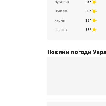
Луганськ
37°
Полтава
35°
Харків
36°
Чернігів
37°
Новини погоди Украї