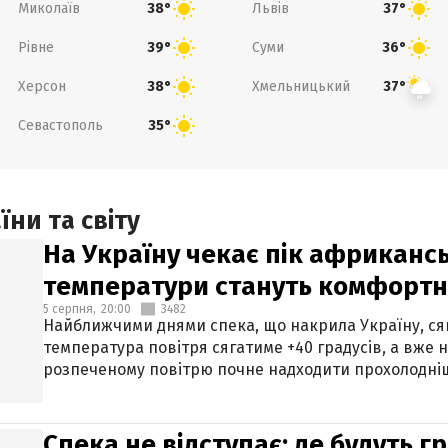
Миколаїв
Львів
38°
37°
Рівне
Суми
39°
36°
Херсон
Хмельницький
38°
37°
Севастополь
35°
ни та світу
На Україну чекає пік африкансь
температури стануть комфорт
5 серпня,
20:00
3482
Найближчими днями спека, що накрила Україну, сяг
температура повітря сягатиме +40 градусів, а вже 
розпеченому повітрю почне надходити прохолодніш
Спека не відступає: де будуть г