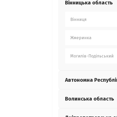
Вінницька
область
Вінниця
Жмеринка
Могилів-Подільський
Автономна Республі
Волинська
область