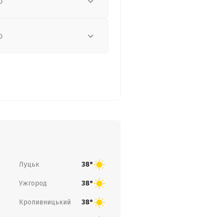
о
о
Луцьк
38°
Ужгород
38°
Кропивницький
38°