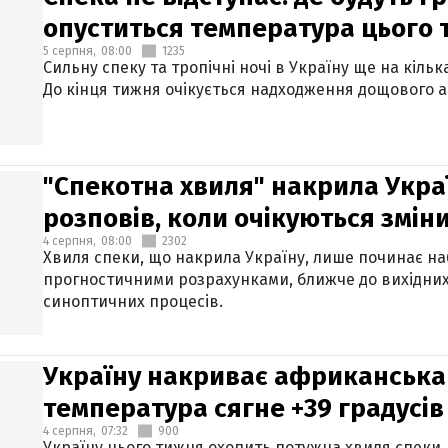
опуститься температура цього
5 серпня,
08:00
1235
Сильну спеку та тропічні ночі в Україну ще на кіль
До кінця тижня очікується надходження дощового 
"Спекотна хвиля" накрила Укра
розповів, коли очікуються змін
4 серпня,
08:00
2302
Хвиля спеки, що накрила Україну, лише починає на
прогностичними розрахунками, ближче до вихідни
синоптичних процесів.
Україну накриває африканська 
температура сягне +39 градусів
4 серпня,
07:32
900
Україну цього тижня охопить потужна хвиля спеки,