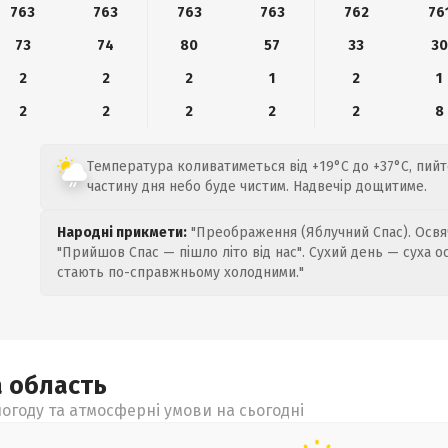
763
763
763
763
762
76
73
74
80
57
33
30
2
2
2
1
2
1
2
2
2
2
2
8
Температура коливатиметься від +19°C до +37°C, пийт
частину дня небо буде чистим. Надвечір дощитиме.
Народні прикмети:
"Преображення (Яблучний Спас). Освяч
"Прийшов Спас — пішло літо від нас". Сухий день — суха о
стають по-справжньому холодними."
а
область
огоду та атмосферні умови на сьогодні