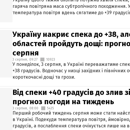
гаряча повітряна маса субтропічного походження. У
температура повітря вдень сягатиме до +39 градусі
Україну накриє спека до +38, ал
областей пройдуть дощі: прогно
серпня
3 серпня,
09:27
10923
У понеділок, 3 серпня, в Україні переважатиме спе
+38 градусів. Водночас у низці західних і північних
короткочасні дощі та грози.
Від спеки +40 градусів до злив 
прогноз погоди на тиждень
3 серпня,
08:00
5435
Перший робочий тиждень серпня може стати найсп
в Україні. Подекуди температура повітря, ймовірно,
градусів, а послаблення спеки очікується лише на в