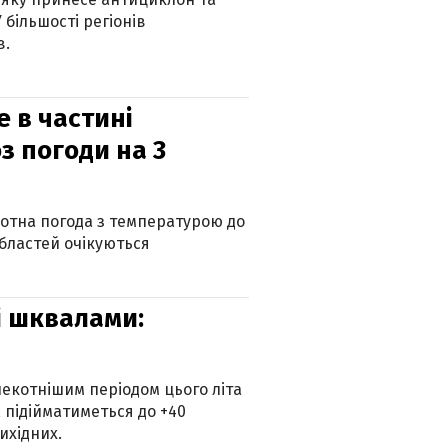
 більшості регіонів
в.
е в частині
з погоди на 3
котна погода з температурою до
 областей очікуються
зі шквалами:
екотнішим періодом цього літа
 підійматиметься до +40
ихідних.