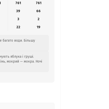
1
761
761
39
66
3
2
22
19
е багато води. Більшу
ують яблука і груші.
сінь, мокрий — мокра. Ночі