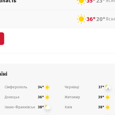
35°
23°
бласть
Ясн
36°
20°
Ясн
їні
Сімферополь
Чернівці
34°
37°
Донецьк
Житомир
36°
39°
Івано-Франківськ
Київ
38°
38°