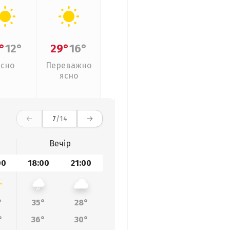
°
12°
29°
16°
Ясно
Переважно
ясно
7
/14
Вечір
00
18:00
21:00
°
35°
28°
°
36°
30°