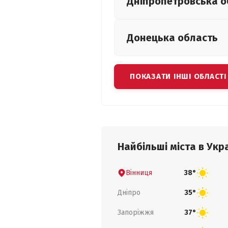
Дніпропетровська
о
Донецька
область
ПОКАЗАТИ ІНШІ ОБЛАСТІ
Найбільші міста в Укра
Вінниця
38°
Дніпро
35°
Запоріжжя
37°