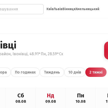
Київ
Львів
Вінниця
Хмельницький
івці
айон, Івонівці, 48.91°Пн, 28.59°Сх
ора
По годинах
Тиждень
10 днів
2 тижні
Сб
Нд
Пн
08.08
09.08
10.08
1