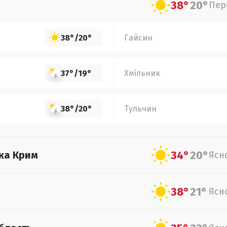
38°
20°
Пер
38°
/
20°
Гайсин
37°
/
19°
Хмільник
38°
/
20°
Тульчин
34°
20°
ка Крим
Ясн
38°
21°
Ясн