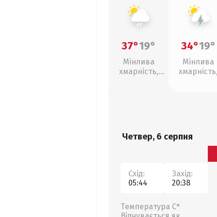
37°
19°
34°
19°
Мінлива
Мінлива
хмарність,
хмарність
слабкий дощ
грози
Четвер, 6 серпня
Схід:
Захід:
05:44
20:38
Температура С°
Відчувається як