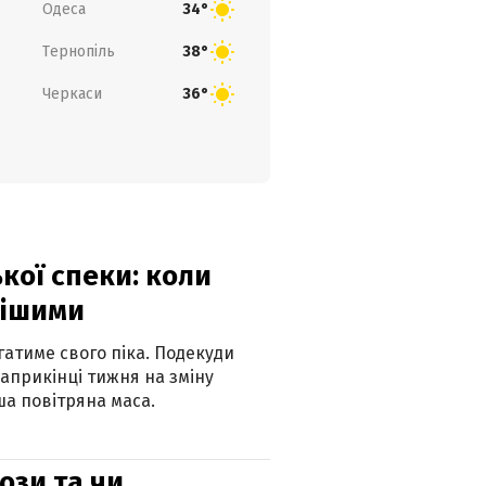
Одеса
34°
Тернопіль
38°
Черкаси
36°
кої спеки: коли
нішими
атиме свого піка. Подекуди
наприкінці тижня на зміну
а повітряна маса.
рози та чи