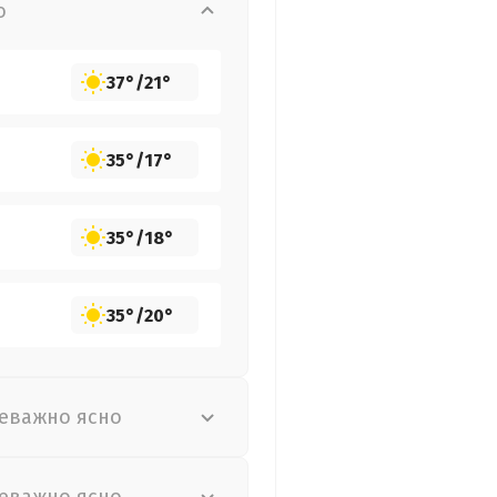
о
37°
/
21°
35°
/
17°
35°
/
18°
35°
/
20°
еважно ясно