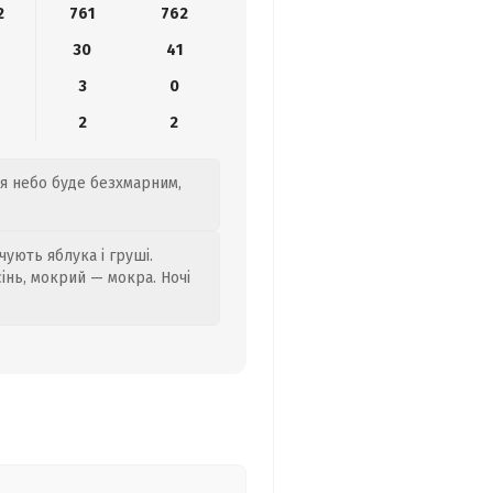
2
761
762
30
41
3
0
2
2
ня небо буде безхмарним,
ують яблука і груші.
сінь, мокрий — мокра. Ночі