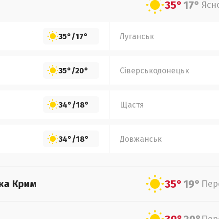
35°
17°
Ясн
35°
/
17°
Луганськ
35°
/
20°
Сіверськодонецьк
34°
/
18°
Щастя
34°
/
18°
Довжанськ
35°
19°
ка Крим
Пер