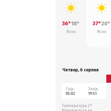
36°
18°
37°
20°
Ясно
Ясно
Четвер, 6 серпня
Схід:
Захід:
05:02
19:51
Температура С°
Відчувається як