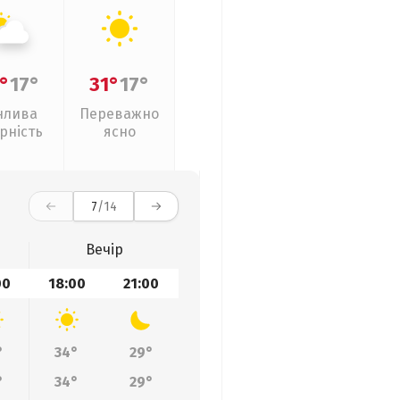
°
17°
31°
17°
нлива
Переважно
рність
ясно
7
/14
Вечір
00
18:00
21:00
°
34°
29°
°
34°
29°