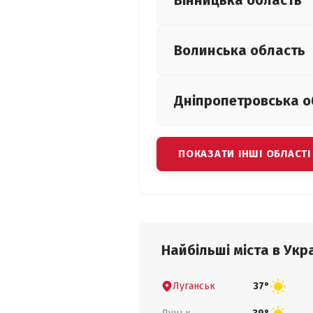
Вінницька
область
Волинська
область
Дніпропетровська
о
ПОКАЗАТИ ІНШІ ОБЛАСТІ
Найбільші міста в Укра
Луганськ
37°