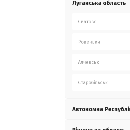
Луганська
область
Сватове
Ровеньки
Алчевськ
Старобільськ
Автономна Республі