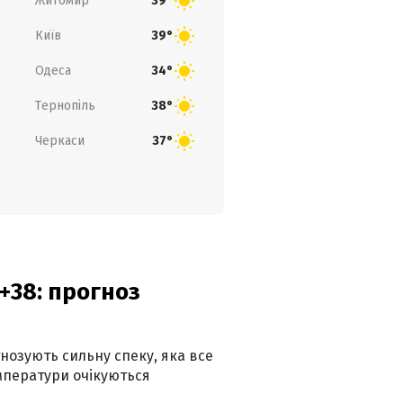
Житомир
39°
Київ
39°
Одеса
34°
Тернопіль
38°
Черкаси
37°
+38: прогноз
гнозують сильну спеку, яка все
мператури очікуються