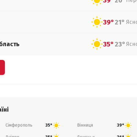
39°
20°
Пер
39°
21°
Ясн
35°
23°
бласть
Ясн
їні
Сімферополь
Вінниця
35°
39°