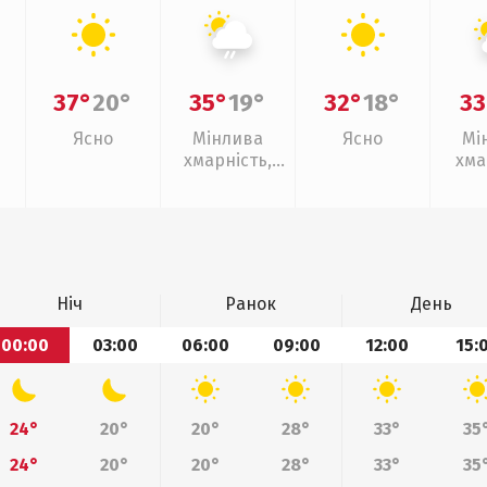
37°
20°
35°
19°
32°
18°
33
Ясно
Мінлива
Ясно
Мі
хмарність,
хма
слабкий дощ
Ніч
Ранок
День
00:00
03:00
06:00
09:00
12:00
15:
24°
20°
20°
28°
33°
35
24°
20°
20°
28°
33°
35