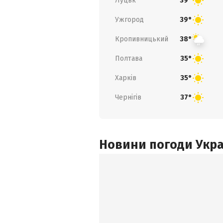
Луцьк
39°
Ужгород
39°
Кропивницький
38°
Полтава
35°
Харків
35°
Чернігів
37°
Новини погоди Украї