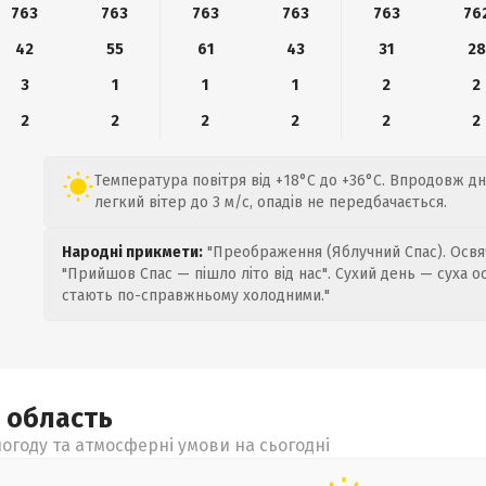
763
763
763
763
763
76
42
55
61
43
31
28
3
1
1
1
2
2
2
2
2
2
2
2
Температура повітря від +18°C до +36°C. Впродовж д
легкий вітер до 3 м/с, опадів не передбачається.
Народні прикмети:
"Преображення (Яблучний Спас). Освяч
"Прийшов Спас — пішло літо від нас". Сухий день — суха о
стають по-справжньому холодними."
а
область
огоду та атмосферні умови на сьогодні