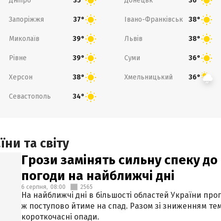
Дніпро
Донецьк
35°
36°
Запоріжжя
Івано-Франківськ
37°
38°
Миколаїв
Львів
39°
38°
Рівне
Суми
39°
36°
Херсон
Хмельницький
38°
36°
Севастополь
34°
ни та світу
Грози замінять сильну спеку до 
погоди на найближчі дні
6 серпня,
08:00
2565
На найближчі дні в більшості областей України про
ж поступово йтиме на спад. Разом зі зниженням те
короткочасні опади.