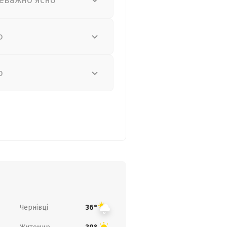
еважно ясно
о
о
Чернівці
36°