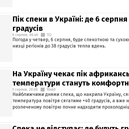
Пік спеки в Україні: де 6 серпня
градусів
6 серпня,
06:40
722
Погода у четвер, 6 серпня, буде спекотною та сухо
низці регіонів до 38 градусів тепла вдень.
На Україну чекає пік африкансь
температури стануть комфорт
5 серпня,
20:00
10460
Найближчими днями спека, що накрила Україну, сяг
температура повітря сягатиме +40 градусів, а вже 
розпеченому повітрю почне надходити прохолодніш
Спека не відступає: де будуть г