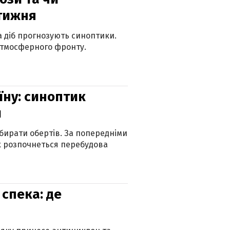
 тижня
ка діб прогнозують синоптики.
атмосферного фронту.
їну: синоптик
и
бирати обертів. За попередніми
х розпочнеться перебудова
спека: де