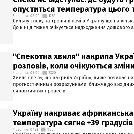
опуститься температура цього
5 серпня,
08:00
1283
Сильну спеку та тропічні ночі в Україну ще на кіль
До кінця тижня очікується надходження дощового 
"Спекотна хвиля" накрила Укра
розповів, коли очікуються змін
4 серпня,
08:00
2320
Хвиля спеки, що накрила Україну, лише починає на
прогностичними розрахунками, ближче до вихідни
синоптичних процесів.
Україну накриває африканська 
температура сягне +39 градусів
4 серпня,
07:32
900