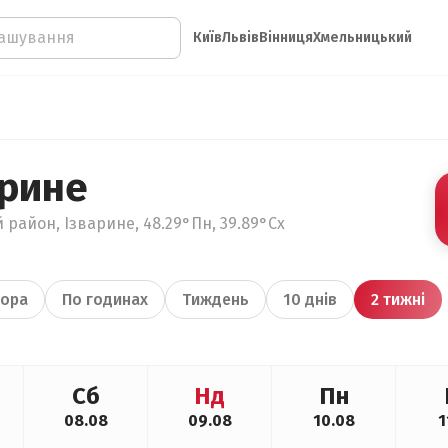
Київ
Львів
Вінниця
Хмельницький
арине
 район, Ізварине, 48.29°Пн, 39.89°Сх
ора
По годинах
Тиждень
10 днів
2 тижні
Сб
Нд
Пн
08.08
09.08
10.08
1