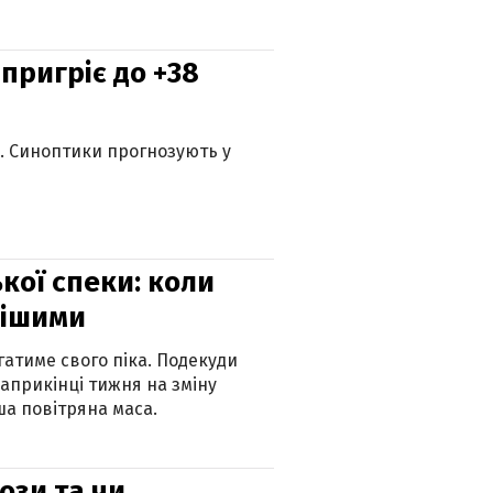
 пригріє до +38
ю. Синоптики прогнозують у
кої спеки: коли
нішими
атиме свого піка. Подекуди
наприкінці тижня на зміну
а повітряна маса.
рози та чи