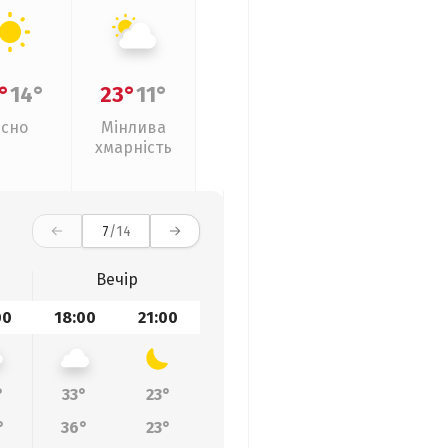
°
14°
23°
11°
Ясно
Мінлива
хмарність
7
/14
Вечір
00
18:00
21:00
°
33°
23°
°
36°
23°