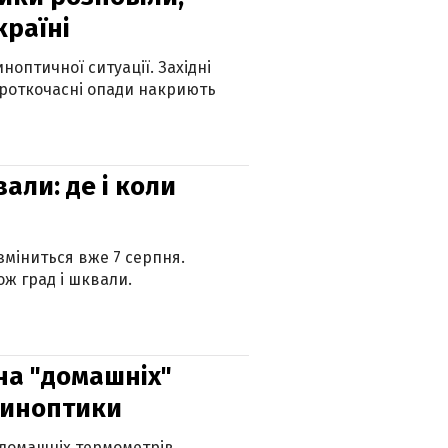
країні
оптичної ситуації. Західні
ороткочасні опади накриють
вали: де і коли
 зміниться вже 7 серпня.
ж град і шквали.
 на "домашніх"
синоптики
 домашніх термометрів