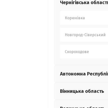
Чернігівська
област
Корюківка
Новгород-Сіверський
Скороходове
Автономна Республі
Вінницька
область