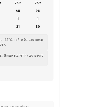
9
759
759
48
96
1
1
9
21
80
о +35°C, пийте багато води.
ози.
аї. Якщо відлетіли до цього