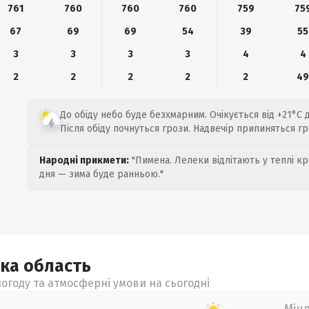
761
760
760
760
759
75
67
69
69
54
39
55
3
3
3
3
4
4
2
2
2
2
2
4
До обіду небо буде безхмарним. Очікується від +21°C д
Після обіду почнуться грози. Надвечір припиняться гр
Народні прикмети:
"Пимена. Лелеки відлітають у теплі кр
дня — зима буде ранньою."
ька
область
огоду та атмосферні умови на сьогодні