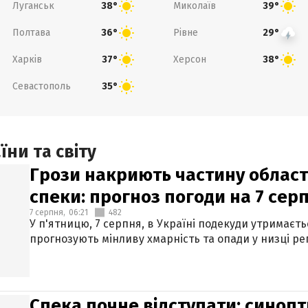
Луганськ
Миколаїв
38°
39°
Полтава
Рівне
36°
29°
Харків
Херсон
37°
38°
Севастополь
35°
ни та світу
Грози накриють частину областе
спеки: прогноз погоди на 7 сер
7 серпня,
06:21
482
У п'ятницю, 7 серпня, в Україні подекуди утримаєт
прогнозують мінливу хмарність та опади у низці рег
Спека почне відступати: синопт