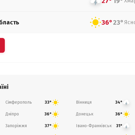
27°
19°
Хма
36°
23°
бласть
Ясн
їні
Сімферополь
Вінниця
33°
34°
Дніпро
Донецьк
36°
36°
Запоріжжя
Івано-Франківськ
37°
31°