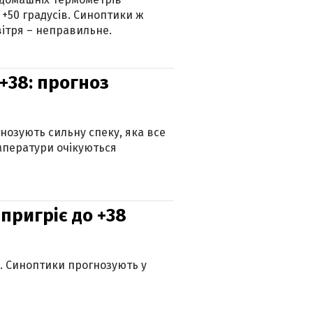
 +50 градусів. Синоптики ж
ітря – неправильне.
+38: прогноз
гнозують сильну спеку, яка все
мператури очікуються
 пригріє до +38
ю. Синоптики прогнозують у