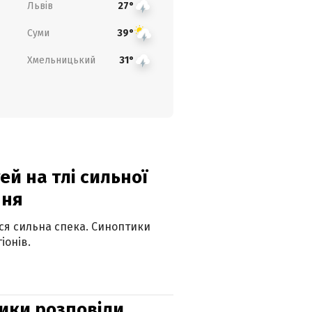
Львів
27°
Суми
39°
Хмельницький
31°
й на тлі сильної
пня
ься сильна спека. Синоптики
іонів.
ики розповіли,