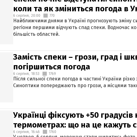
коли та як зміниться погода в У
6 серпня,
20:00
770
Найближчими днями в Україні прогнозують зміну син
регіони першими відчують спад спеки. Водночас к
більшість областей.
Замість спеки – грози, град і шк
погіршиться погода
6 серпня,
18:53
1769
Після сильної спеки погода в частині України різко
Синоптики попереджають про грози, а місцями тако
Українці фіксують +50 градусів
термометрах: що на це кажуть 
6 серпня,
16:46
1760
У четвер, 6 серпня, мережею стали ширитись фото