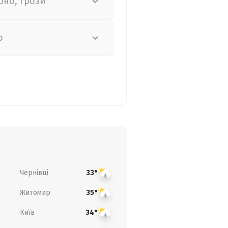
рно, грози
о
Чернівці
33°
Житомир
35°
Київ
34°