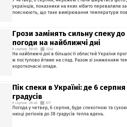
українців, показники на яких нібито перевалили за
пояснюють, що таке вимірювання температури пов
Грози замінять сильну спеку до 
погоди на найближчі дні
6 серпня,
08:00
3240
На найближчі дні в більшості областей України про
ж поступово йтиме на спад. Разом зі зниженням те
короткочасні опади.
Пік спеки в Україні: де 6 серпня
градусів
6 серпня,
06:40
817
Погода у четвер, 6 серпня, буде спекотною та сухо
низці регіонів до 38 градусів тепла вдень.