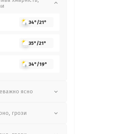
лива хмарність,
зи
34°
/
21°
35°
/
21°
34°
/
19°
еважно ясно
рно, грози