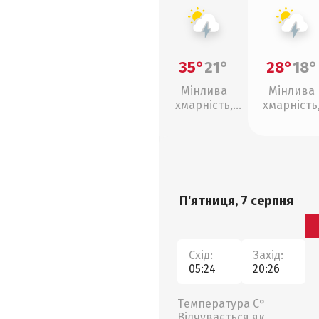
35°
21°
28°
18°
Мінлива
Мінлива
хмарність,
хмарність
грози
грози
П'ятниця, 7 серпня
Схід:
Захід:
05:24
20:26
Температура С°
Відчувається як