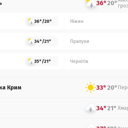
Мін
36°
20°
ь
гро
36°
/
20°
Ніжин
34°
/
21°
Прилуки
35°
/
21°
Чернігів
33°
20°
ка Крим
Пер
34°
21°
Хма