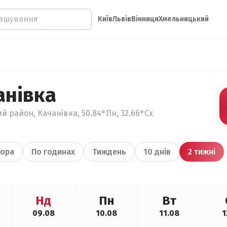
Київ
Львів
Вінниця
Хмельницький
анівка
й район, Качанівка, 50.84°Пн, 32.66°Сх
ора
По годинах
Тиждень
10 днів
2 тижні
Нд
Пн
Вт
09.08
10.08
11.08
1