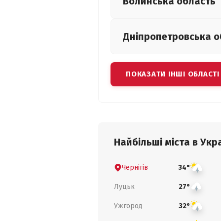
Волинська
область
Дніпропетровська
о
ПОКАЗАТИ ІНШІ ОБЛАСТІ
Найбільші міста в Укра
Чернігів
34°
Луцьк
27°
Ужгород
32°