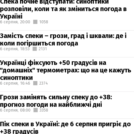
Спека почне відступати: синоптики
розповіли, коли та як зміниться погода в
Україні
6 серпня,
20:00
1058
Замість спеки – грози, град і шквали: де і
коли погіршиться погода
6 серпня,
18:53
2131
Українці фіксують +50 градусів на
"домашніх" термометрах: що на це кажуть
синоптики
6 серпня,
16:46
2374
Грози замінять сильну спеку до +38:
прогноз погоди на найближчі дні
6 серпня,
08:00
3358
Пік спеки в Україні: де 6 серпня пригріє до
+38 градусів