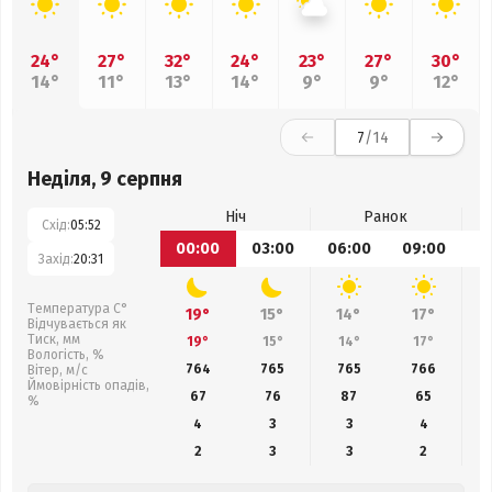
24°
27°
32°
24°
23°
27°
30°
14°
11°
13°
14°
9°
9°
12°
7
/14
Неділя, 9 серпня
Ніч
Ранок
Схід:
05:52
00:00
03:00
06:00
09:00
1
Захід:
20:31
Температура С°
19°
15°
14°
17°
Відчувається як
Тиск, мм
19°
15°
14°
17°
Вологість, %
764
765
765
766
Вітер, м/с
Ймовірність опадів,
67
76
87
65
%
4
3
3
4
2
3
3
2