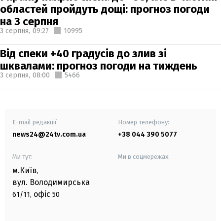
областей пройдуть дощі: прогноз погоди
на 3 серпня
3 серпня,
09:27
10995
Від спеки +40 градусів до злив зі
шквалами: прогноз погоди на тиждень
3 серпня,
08:00
5466
E-mail редакції
Номер телефону:
news24@24tv.com.ua
+38 044 390 5077
Ми тут:
Ми в соцмережах:
м.Київ
,
вул. Володимирська
офіс
61/11,
50