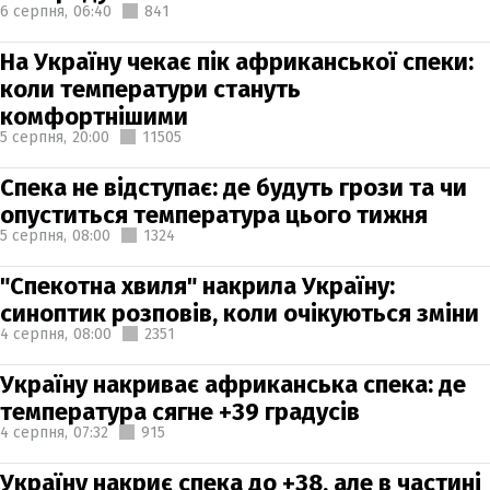
6 серпня,
06:40
841
На Україну чекає пік африканської спеки:
коли температури стануть
комфортнішими
5 серпня,
20:00
11505
Спека не відступає: де будуть грози та чи
опуститься температура цього тижня
5 серпня,
08:00
1324
"Спекотна хвиля" накрила Україну:
синоптик розповів, коли очікуються зміни
4 серпня,
08:00
2351
Україну накриває африканська спека: де
температура сягне +39 градусів
4 серпня,
07:32
915
Україну накриє спека до +38, але в частині