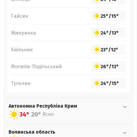
Гайсин
25°
/
15°
Жмеринка
24°
/
13°
Хмільник
23°
/
12°
Могилів-Подільський
26°
/
13°
Тульчин
24°
/
15°
Автономна Республіка Крим
34°
20°
Ясно
Волинська
область