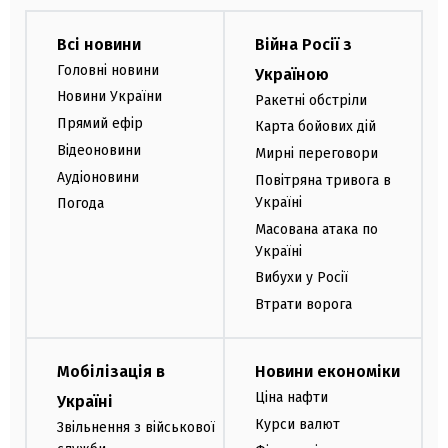
Всі новини
Війна Росії з
Головні новини
Україною
Новини України
Ракетні обстріли
Прямий ефір
Карта бойових дій
Відеоновини
Мирні переговори
Аудіоновини
Повітряна тривога в
Україні
Погода
Масована атака по
Україні
Вибухи у Росії
Втрати ворога
Мобілізація в
Новини економіки
Ціна нафти
Україні
Курси валют
Звільнення з військової