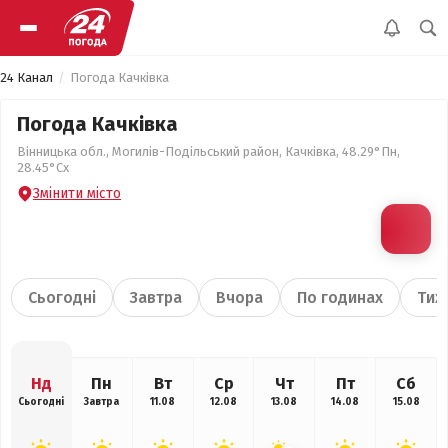
24 Канал
Погода Качківка
Погода Качківка
Вінницька обл., Могилів-Подільський район, Качківка, 48.29°Пн,
28.45°Сх
Змінити місто
Сьогодні
Завтра
Вчора
По годинах
Тиж
Нд
Пн
Вт
Ср
Чт
Пт
Сб
Сьогодні
Завтра
11.08
12.08
13.08
14.08
15.08