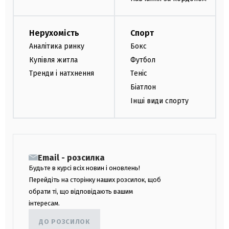
Нерухомість
Спорт
Аналітика ринку
Бокс
Купівля житла
Футбол
Тренди і натхнення
Теніс
Біатлон
Інші види спорту
Email - розсилка
Будьте в курсі всіх новин і оновлень!
Перейдіть на сторінку наших розсилок, щоб
обрати ті, що відповідають вашим
інтересам.
ДО РОЗСИЛОК