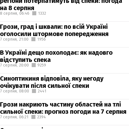
регіони потерпатимуть від спеки: погода
на 8 серпня
8 серпня,
06:46
1332
Грози, град і шквали: по всій Україні
оголосили штормове попередження
7 серпня,
21:00
1956
В Україні дещо похолодає: як надовго
відступить спека
7 серпня,
20:00
9259
Синоптикиня відповіла, яку негоду
очікувати після сильної спеки
7 серпня,
08:00
2441
Грози накриють частину областей на тлі
сильної спеки: прогноз погоди на 7 серпня
7 серпня,
06:21
2394