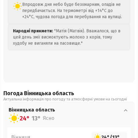
Впродовж дня небо буде безхмарним, опадів не
передбачається. На термометрі від +14°C до
+24°C, чудова погода для перебування на вулиці.
Народні прикмети:
"Матія (Матвія). Вважалося, що в
цей день змії висмоктують молоко з корів, тому
худобу не виганяли на пасовище."
Погода Вінницька
область
Актуальна інформація про погоду та атмосферні умови на сьогодні
Вінницька
область
24°
13°
Ясно
Вінниця
24°
/
13°