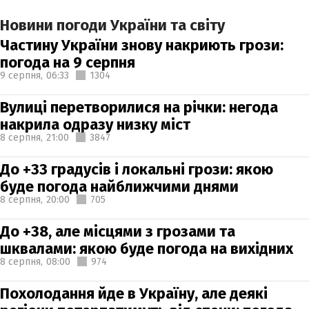
Новини погоди України та світу
Частину України знову накриють грози:
погода на 9 серпня
9 серпня,
06:33
1304
Вулиці перетворилися на річки: негода
накрила одразу низку міст
8 серпня,
21:00
3847
До +33 градусів і локальні грози: якою
буде погода найближчими днями
8 серпня,
20:00
705
До +38, але місцями з грозами та
шквалами: якою буде погода на вихідних
8 серпня,
08:00
974
Похолодання йде в Україну, але деякі