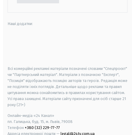
Наші додатки:
android
apple
smart tv
samsung smart tv
Всі комерційні рекламні матеріали позначені словами "Спецпроєкт"
чи "Партнерський матеріал". Матеріали з позначкою "Експерт",
"Позиція" відображають позицію авторів та героїв. Редакція може
не поділяти їхніх поглядів. Детальніше щодо реклами та правил
цитування можна ознайомитись в правилах користування сайтом.
Усі права захищені.
Матеріали сайту призначені для осіб старше
21
року (21+)
Онлайн-медіа «24 Канал»
пл. Галицька, буд. 15, м. Львів, 79008
Телефон
+380 (32) 229-77-77
Адреса електронної пошти —
legal@24tv.com.ua