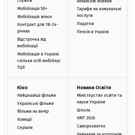
служби
Фінансові новини
Мобілізація 50+
Тарифи на комунальні
послуги
Мобілізація жінок
Податки
Контракт для 18-24-
річних
Пенсія в Україні
Відстрочка від
мобілізації
Мобілізація в Україні:
скільки осіб мобілізує
ТЦК
Кіно
Новини Освіти
Найцікавіші фільми
Міністерство освіти та
науки України
Українські фільми
Школа
Фільми на вечір
НМТ 2026
Комедії
Саморозвиток
Серіали
Навчання за кордоном