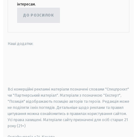
інтересам.
ДО РОЗСИЛОК
Наші додатки:
android
apple
smart tv
samsung smart tv
Всі комерційні рекламні матеріали позначені словами "Спецпроєкт"
чи "Партнерський матеріал". Матеріали з позначкою "Експерт",
"Позиція" відображають позицію авторів та героїв. Редакція може
не поділяти їхніх поглядів. Детальніше щодо реклами та правил
цитування можна ознайомитись в правилах користування сайтом.
Усі права захищені.
Матеріали сайту призначені для осіб старше
21
року (21+)
Онлайн-медіа «24 Канал»