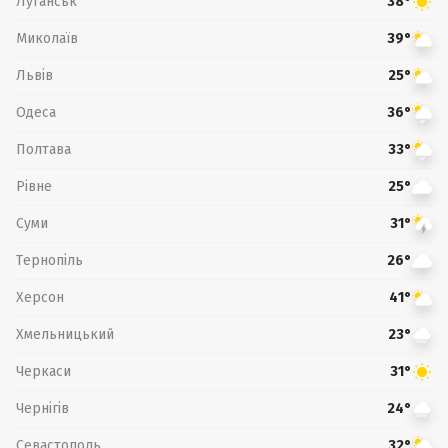
Луганськ
38°
Миколаїв
39°
Львів
25°
Одеса
36°
Полтава
33°
Рівне
25°
Суми
31°
Тернопіль
26°
Херсон
41°
Хмельницький
23°
Черкаси
31°
Чернігів
24°
Севастополь
32°