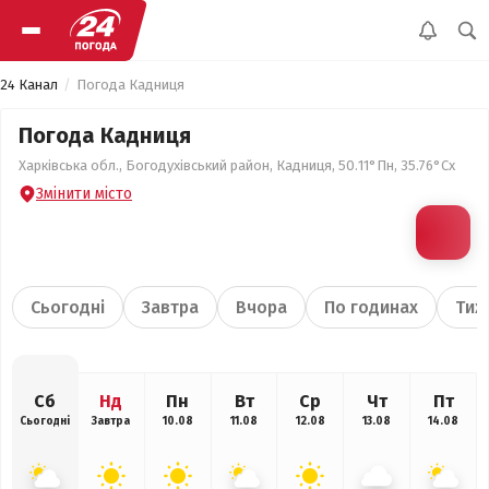
24 Канал
Погода Кадниця
Погода Кадниця
Харківська обл., Богодухівський район, Кадниця, 50.11°Пн, 35.76°Сх
Змінити місто
Сьогодні
Завтра
Вчора
По годинах
Тиж
Сб
Нд
Пн
Вт
Ср
Чт
Пт
Сьогодні
Завтра
10.08
11.08
12.08
13.08
14.08