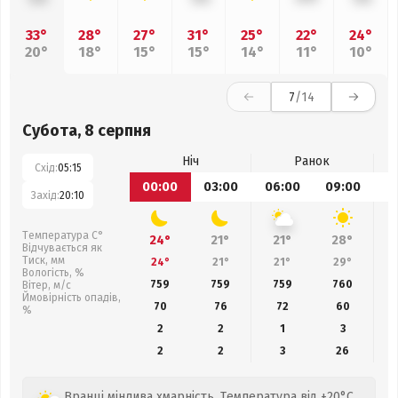
33°
28°
27°
31°
25°
22°
24°
20°
18°
15°
15°
14°
11°
10°
7
/14
Субота, 8 серпня
Ніч
Ранок
Схід:
05:15
00:00
03:00
06:00
09:00
1
Захід:
20:10
Температура С°
24°
21°
21°
28°
Відчувається як
Тиск, мм
24°
21°
21°
29°
Вологість, %
759
759
759
760
Вітер, м/с
Ймовірність опадів,
70
76
72
60
%
2
2
1
3
2
2
3
26
Вранці мінлива хмарність. Температура від +20°C