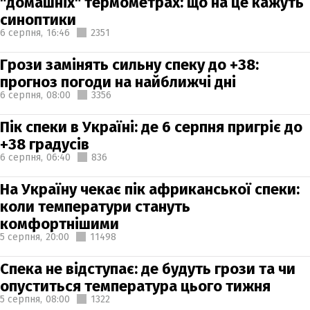
"домашніх" термометрах: що на це кажуть
синоптики
6 серпня,
16:46
2351
Грози замінять сильну спеку до +38:
прогноз погоди на найближчі дні
6 серпня,
08:00
3356
Пік спеки в Україні: де 6 серпня пригріє до
+38 градусів
6 серпня,
06:40
836
На Україну чекає пік африканської спеки:
коли температури стануть
комфортнішими
5 серпня,
20:00
11498
Спека не відступає: де будуть грози та чи
опуститься температура цього тижня
5 серпня,
08:00
1322