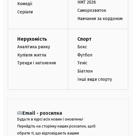
НМТ 2026
Комедії
Саморозвиток
Серіали
Навчання за кордоном
Нерухомість
Спорт
Аналітика ринку
Бокс
Купівля житла
Футбол
Тренди і натхнення
Теніс
Біатлон
Інші види спорту
Email - розсилка
Будьте в курсі всіх новин і оновлень!
Перейдіть на сторінку наших розсилок, щоб
обрати ті, що відповідають вашим