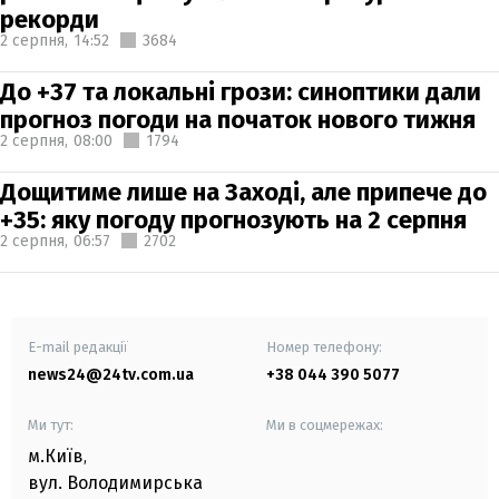
рекорди
2 серпня,
14:52
3684
До +37 та локальні грози: синоптики дали
прогноз погоди на початок нового тижня
2 серпня,
08:00
1794
Дощитиме лише на Заході, але припече до
+35: яку погоду прогнозують на 2 серпня
2 серпня,
06:57
2702
E-mail редакції
Номер телефону:
news24@24tv.com.ua
+38 044 390 5077
Ми тут:
Ми в соцмережах:
м.Київ
,
вул. Володимирська