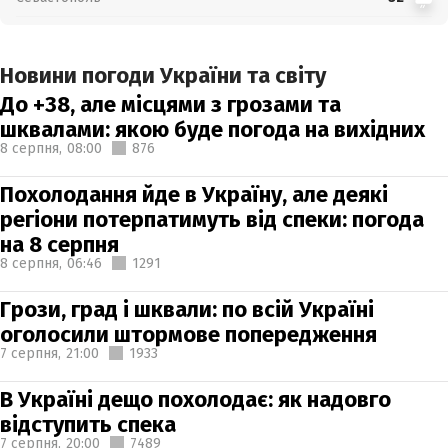
Новини погоди України та світу
До +38, але місцями з грозами та
шквалами: якою буде погода на вихідних
8 серпня,
08:00
876
Похолодання йде в Україну, але деякі
регіони потерпатимуть від спеки: погода
на 8 серпня
8 серпня,
06:46
1291
Грози, град і шквали: по всій Україні
оголосили штормове попередження
7 серпня,
21:00
1933
В Україні дещо похолодає: як надовго
відступить спека
7 серпня,
20:00
7489