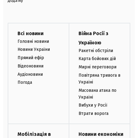
додатку
Всі новини
Війна Росії з
Головні новини
Україною
Новини України
Ракетні обстріли
Прямий ефір
Карта бойових дій
Відеоновини
Мирні переговори
Аудіоновини
Повітряна тривога в
Україні
Погода
Масована атака по
Україні
Вибухи у Росії
Втрати ворога
Мобілізація в
Новини економіки