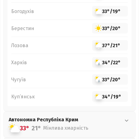
Богодухів
33°
/
19°
Берестин
33°
/
20°
Лозова
37°
/
21°
Харків
34°
/
22°
Чугуїв
33°
/
20°
Куп’янськ
34°
/
19°
Автономна Республіка Крим
33°
21°
Мінлива хмарність