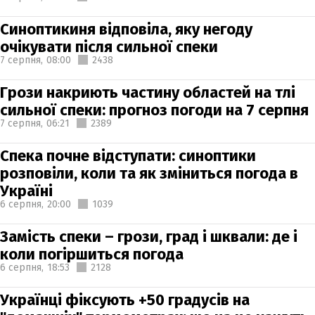
Синоптикиня відповіла, яку негоду
очікувати після сильної спеки
7 серпня,
08:00
2438
Грози накриють частину областей на тлі
сильної спеки: прогноз погоди на 7 серпня
7 серпня,
06:21
2389
Спека почне відступати: синоптики
розповіли, коли та як зміниться погода в
Україні
6 серпня,
20:00
1039
Замість спеки – грози, град і шквали: де і
коли погіршиться погода
6 серпня,
18:53
2128
Українці фіксують +50 градусів на