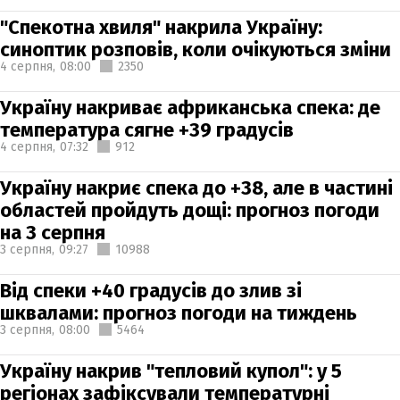
"Спекотна хвиля" накрила Україну:
синоптик розповів, коли очікуються зміни
4 серпня,
08:00
2350
Україну накриває африканська спека: де
температура сягне +39 градусів
4 серпня,
07:32
912
Україну накриє спека до +38, але в частині
областей пройдуть дощі: прогноз погоди
на 3 серпня
3 серпня,
09:27
10988
Від спеки +40 градусів до злив зі
шквалами: прогноз погоди на тиждень
3 серпня,
08:00
5464
Україну накрив "тепловий купол": у 5
регіонах зафіксували температурні