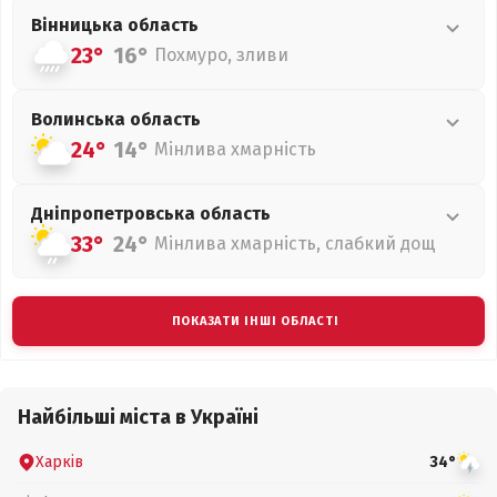
Вінницька
область
23°
16°
Похмуро, зливи
Волинська
область
24°
14°
Мінлива хмарність
Дніпропетровська
область
33°
24°
Мінлива хмарність, слабкий дощ
ПОКАЗАТИ ІНШІ ОБЛАСТІ
Найбільші міста в Україні
Харків
34°