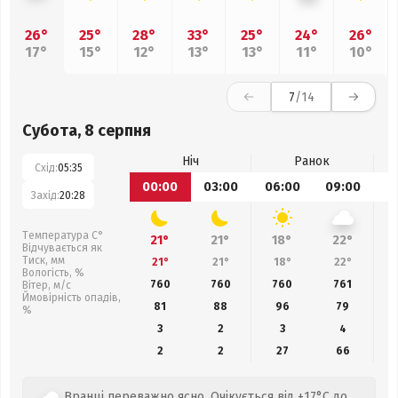
26°
25°
28°
33°
25°
24°
26°
17°
15°
12°
13°
13°
11°
10°
7
/14
Субота, 8 серпня
Ніч
Ранок
Схід:
05:35
00:00
03:00
06:00
09:00
1
Захід:
20:28
Температура С°
21°
21°
18°
22°
Відчувається як
Тиск, мм
21°
21°
18°
22°
Вологість, %
760
760
760
761
Вітер, м/с
Ймовірність опадів,
81
88
96
79
%
3
2
3
4
2
2
27
66
Вранці переважно ясно. Очікується від +17°C до