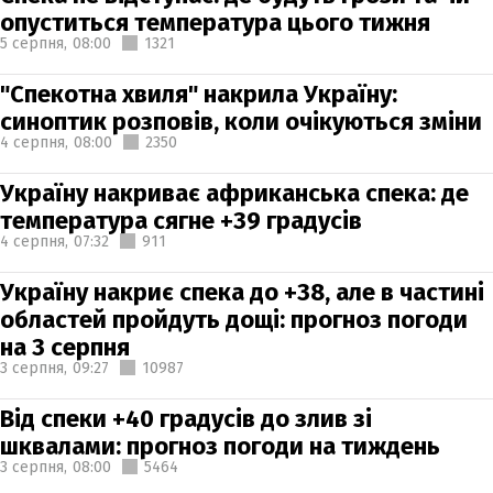
опуститься температура цього тижня
5 серпня,
08:00
1321
"Спекотна хвиля" накрила Україну:
синоптик розповів, коли очікуються зміни
4 серпня,
08:00
2350
Україну накриває африканська спека: де
температура сягне +39 градусів
4 серпня,
07:32
911
Україну накриє спека до +38, але в частині
областей пройдуть дощі: прогноз погоди
на 3 серпня
3 серпня,
09:27
10987
Від спеки +40 градусів до злив зі
шквалами: прогноз погоди на тиждень
3 серпня,
08:00
5464