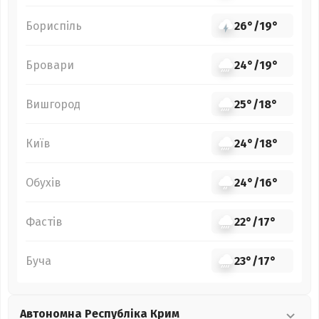
Бориспіль
26°
/
19°
Бровари
24°
/
19°
Вишгород
25°
/
18°
Київ
24°
/
18°
Обухів
24°
/
16°
Фастів
22°
/
17°
Буча
23°
/
17°
Автономна Республіка Крим