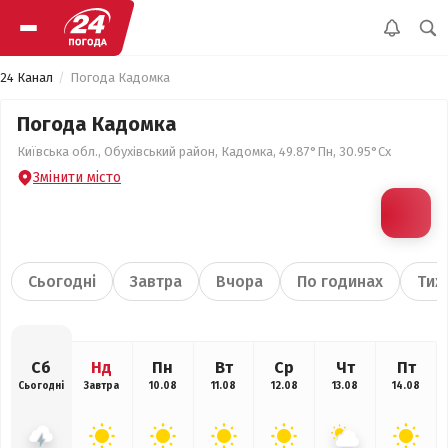
24 Канал
Погода Кадомка
Погода Кадомка
Київська обл., Обухівський район, Кадомка, 49.87°Пн, 30.95°Сх
Змінити місто
Сьогодні
Завтра
Вчора
По годинах
Тиж
Сб
Нд
Пн
Вт
Ср
Чт
Пт
Сьогодні
Завтра
10.08
11.08
12.08
13.08
14.08