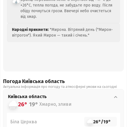
+26°C, тепла погода, не забудьте про воду. Після
обіду почнуться грози. Ввечері небо очистеться
від хмар.
Народні прикмети:
"Мирона. Вітряний день ("Мирон-
вітрогон"). Який Мирон — такий і січень."
Погода Київська
область
Актуальна інформація про погоду та атмосферні умови на сьогодні
Київська
область
26°
19°
Хмарно, зливи
Біла Церква
26°
/
19°