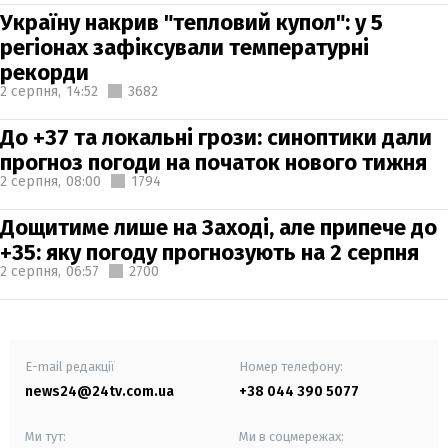
Україну накрив "тепловий купол": у 5
регіонах зафіксували температурні
рекорди
2 серпня,
14:52
3682
До +37 та локальні грози: синоптики дали
прогноз погоди на початок нового тижня
2 серпня,
08:00
1794
Дощитиме лише на Заході, але припече до
+35: яку погоду прогнозують на 2 серпня
2 серпня,
06:57
2700
E-mail редакції
Номер телефону:
news24@24tv.com.ua
+38 044 390 5077
Ми тут:
Ми в соцмережах: