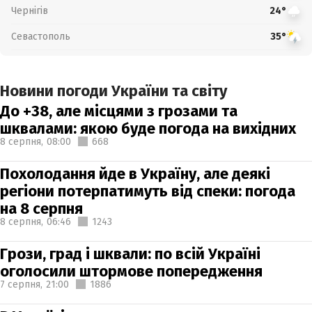
Чернігів
24°
Севастополь
35°
Новини погоди України та світу
До +38, але місцями з грозами та
шквалами: якою буде погода на вихідних
8 серпня,
08:00
668
Похолодання йде в Україну, але деякі
регіони потерпатимуть від спеки: погода
на 8 серпня
8 серпня,
06:46
1243
Грози, град і шквали: по всій Україні
оголосили штормове попередження
7 серпня,
21:00
1886