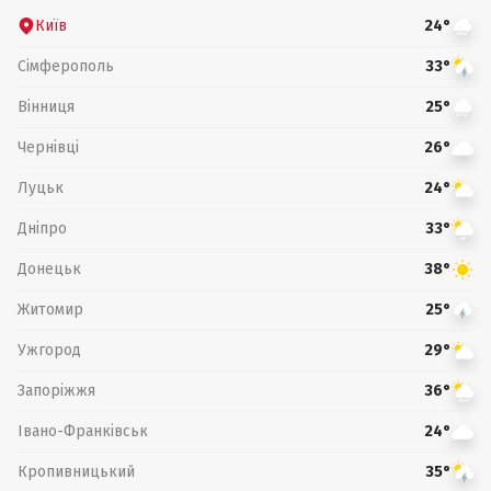
Київ
24°
Сімферополь
33°
Вінниця
25°
Чернівці
26°
Луцьк
24°
Дніпро
33°
Донецьк
38°
Житомир
25°
Ужгород
29°
Запоріжжя
36°
Івано-Франківськ
24°
Кропивницький
35°