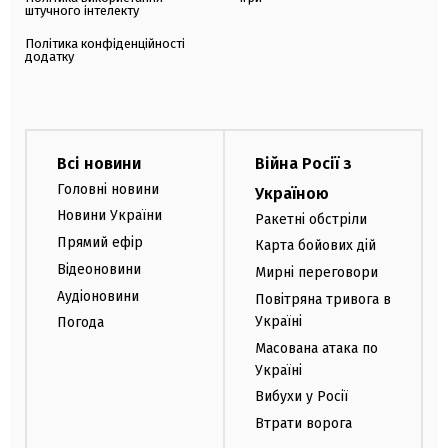
штучного інтелекту
Політика конфіденційності
додатку
Всі новини
Війна Росії з
Головні новини
Україною
Новини України
Ракетні обстріли
Прямий ефір
Карта бойових дій
Відеоновини
Мирні переговори
Аудіоновини
Повітряна тривога в
Україні
Погода
Масована атака по
Україні
Вибухи у Росії
Втрати ворога