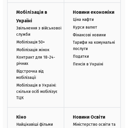
Мобілізація в
Новини економіки
Ціна нафти
Україні
Курси валют
Звільнення з військової
служби
Фінансові новини
Мобілізація 50+
Тарифи на комунальні
послуги
Мобілізація жінок
Податки
Контракт для 18-24-
річних
Пенсія в Україні
Відстрочка від
мобілізації
Мобілізація в Україні:
скільки осіб мобілізує
ТЦК
Кіно
Новини Освіти
Найцікавіші фільми
Міністерство освіти та