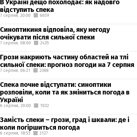
В Україні дещо похолодає: як надовго
відступить спека
7 серпня,
20:00
6659
Синоптикиня відповіла, яку негоду
очікувати після сильної спеки
7 серпня,
08:00
2435
Грози накриють частину областей на тлі
сильної спеки: прогноз погоди на 7 серпня
7 серпня,
06:21
2388
Спека почне відступати: синоптики
розповіли, коли та як зміниться погода в
Україні
6 серпня,
20:00
1032
Замість спеки – грози, град і шквали: де і
коли погіршиться погода
6 серпня,
18:53
2127