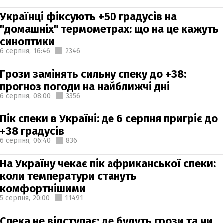
Українці фіксують +50 градусів на
"домашніх" термометрах: що на це кажуть
синоптики
6 серпня,
16:46
2346
Грози замінять сильну спеку до +38:
прогноз погоди на найближчі дні
6 серпня,
08:00
3356
Пік спеки в Україні: де 6 серпня пригріє до
+38 градусів
6 серпня,
06:40
836
На Україну чекає пік африканської спеки:
коли температури стануть
комфортнішими
5 серпня,
20:00
11491
Спека не відступає: де будуть грози та чи