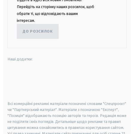
Перейдіть на сторінку наших розсилок, щоб
обрати ті, що відповідають вашим
інтересам.
ДО РОЗСИЛОК
Наші додатки:
android
apple
smart tv
samsung smart tv
Всі комерційні рекламні матеріали позначені словами "Спецпроєкт"
чи "Партнерський матеріал". Матеріали з позначкою "Експерт",
"Позиція" відображають позицію авторів та героїв. Редакція може
не поділяти їхніх поглядів. Детальніше щодо реклами та правил
цитування можна ознайомитись в правилах користування сайтом.
Усі права захищені.
Матеріали сайту призначені для осіб старше
21