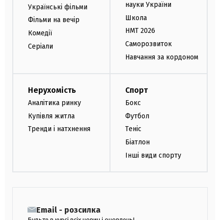
науки України
Українські фільми
Школа
Фільми на вечір
НМТ 2026
Комедії
Саморозвиток
Серіали
Навчання за кордоном
Нерухомість
Спорт
Аналітика ринку
Бокс
Купівля житла
Футбол
Тренди і натхнення
Теніс
Біатлон
Інші види спорту
Email - розсилка
Будьте в курсі всіх новин і оновлень!