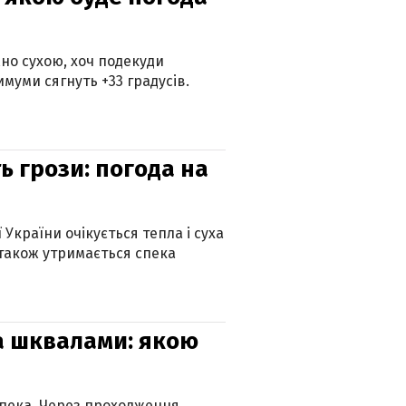
но сухою, хоч подекуди
муми сягнуть +33 градусів.
ь грози: погода на
 України очікується тепла і суха
 також утримається спека
та шквалами: якою
спека. Через проходження