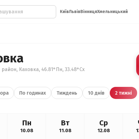
Київ
Львів
Вінниця
Хмельницький
овка
 район, Каховка, 46.81°Пн, 33.48°Сх
ора
По годинах
Тиждень
10 днів
2 тижні
Пн
Вт
Ср
10.08
11.08
12.08
1