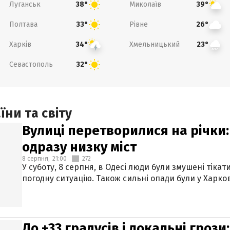
Луганськ
Миколаїв
38°
39°
Полтава
Рівне
33°
26°
Харків
Хмельницький
34°
23°
Севастополь
32°
ни та світу
Вулиці перетворилися на річки
одразу низку міст
8 серпня,
21:00
272
У суботу, 8 серпня, в Одесі люди були змушені тікат
погодну ситуацію. Також сильні опади були у Харкові
До +33 градусів і локальні гроз