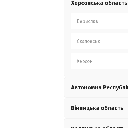
Херсонська
область
Берислав
Скадовськ
Херсон
Автономна Республі
Вінницька
область