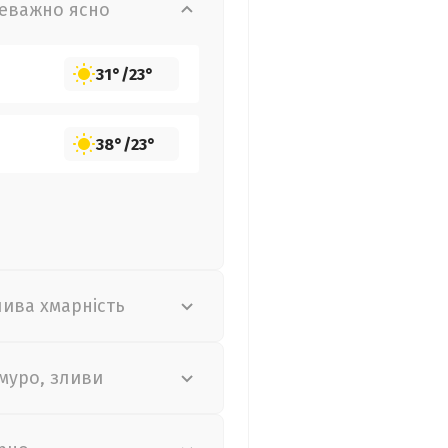
еважно ясно
31°
/
23°
38°
/
23°
лива хмарність
муро, зливи