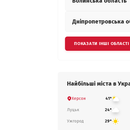
Волинська
область
Дніпропетровська
о
ПОКАЗАТИ ІНШІ ОБЛАСТІ
Найбільші міста в Укра
Херсон
41°
Луцьк
24°
Ужгород
29°