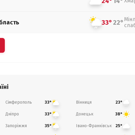
24°
14°
Хма
Мін
33°
22°
бласть
сла
їні
Сімферополь
Вінниця
33°
23°
Дніпро
Донецьк
33°
38°
Запоріжжя
Івано-Франківськ
35°
25°