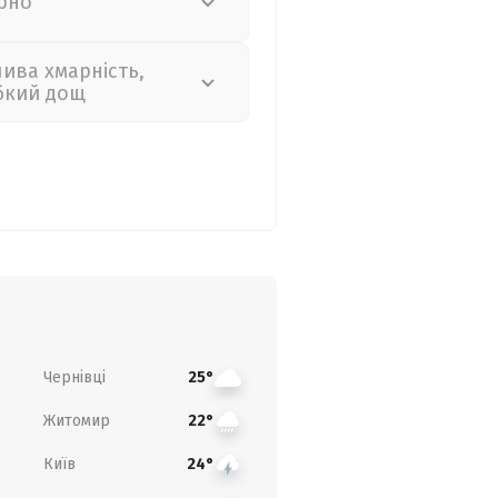
рно
лива хмарність,
бкий дощ
Чернівці
25°
Житомир
22°
Київ
24°