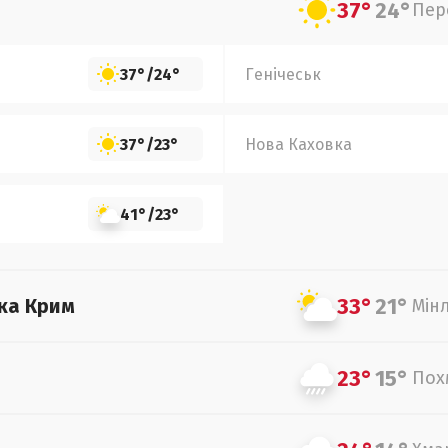
37°
24°
Пер
37°
/
24°
Генічеськ
37°
/
23°
Нова Каховка
41°
/
23°
33°
21°
ка Крим
Мін
23°
15°
Пох