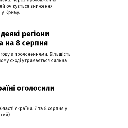
ей очікується зниження
 у Криму.
 деякі регіони
а на 8 серпня
огоду з проясненнями. Більшість
ному сході утримається сильна
країні оголосили
ласті України. 7 та 8 серпня у
тий).