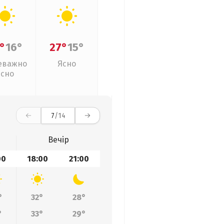
°
16°
27°
15°
еважно
Ясно
ясно
7
/14
Вечір
00
18:00
21:00
°
32°
28°
°
33°
29°