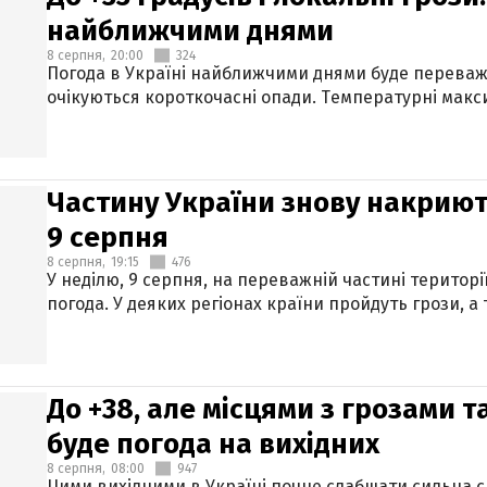
найближчими днями
8 серпня,
20:00
324
Погода в Україні найближчими днями буде переваж
очікуються короткочасні опади. Температурні макси
Частину України знову накриют
9 серпня
8 серпня,
19:15
476
У неділю, 9 серпня, на переважній частині території
погода. У деяких регіонах країни пройдуть грози, а
До +38, але місцями з грозами 
буде погода на вихідних
8 серпня,
08:00
947
Цими вихідними в Україні почне слабшати сильна 