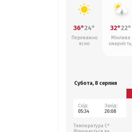
36°
24°
32°
22°
Переважно
Мінлива
ясно
хмарність
грози
Субота, 8 серпня
Схід:
Захід:
05:34
20:08
Температура С°
Відчувається як