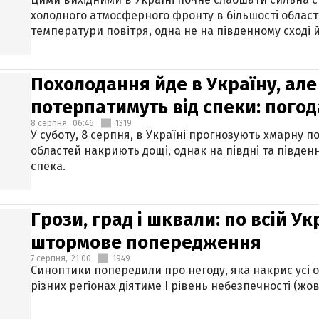
холодного атмосферного фронту в більшості област
температури повітря, одна не на південному сході й
Похолодання йде в Україну, але
потерпатимуть від спеки: погод
8 серпня,
06:46
1319
У суботу, 8 серпня, в Україні прогнозують хмарну п
областей накриють дощі, однак на півдні та півден
спека.
Грози, град і шквали: по всій У
штормове попередження
7 серпня,
21:00
1949
Синоптики попередили про негоду, яка накриє усі об
різних регіонах діятиме І рівень небезпечності (жов