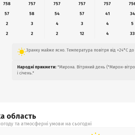
758
757
757
757
757
75
57
58
54
57
41
34
2
3
4
3
4
5
2
2
2
12
4
33
Зранку майже ясно. Температура повітря від +24°C до 
Народні прикмети:
"Мирона. Вітряний день ("Мирон-вітро
і січень."
ка
область
огоду та атмосферні умови на сьогодні