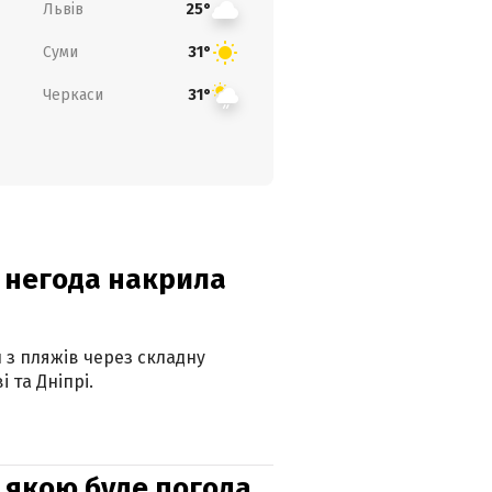
Львів
25°
Суми
31°
Черкаси
31°
: негода накрила
и з пляжів через складну
 та Дніпрі.
и: якою буде погода