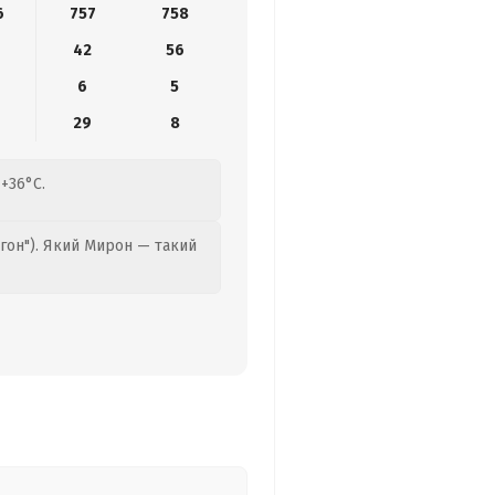
6
757
758
42
56
6
5
29
8
+36°C.
гон"). Який Мирон — такий