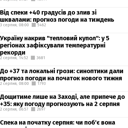
Від спеки +40 градусів до злив зі
шквалами: прогноз погоди на тиждень
3 серпня,
08:00
5462
Україну накрив "тепловий купол": у 5
регіонах зафіксували температурні
рекорди
2 серпня,
14:52
3681
До +37 та локальні грози: синоптики дали
прогноз погоди на початок нового тижня
2 серпня,
08:00
1793
Дощитиме лише на Заході, але припече до
+35: яку погоду прогнозують на 2 серпня
2 серпня,
06:57
2697
Спека на початку серпня: чи поб'є вона