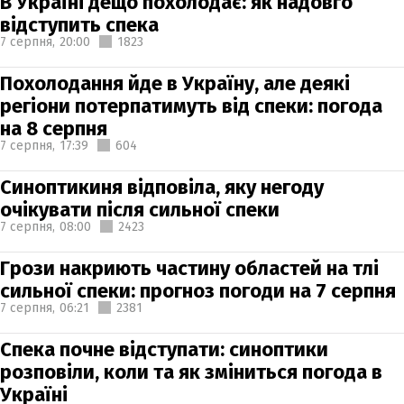
В Україні дещо похолодає: як надовго
відступить спека
7 серпня,
20:00
1823
Похолодання йде в Україну, але деякі
регіони потерпатимуть від спеки: погода
на 8 серпня
7 серпня,
17:39
604
Синоптикиня відповіла, яку негоду
очікувати після сильної спеки
7 серпня,
08:00
2423
Грози накриють частину областей на тлі
сильної спеки: прогноз погоди на 7 серпня
7 серпня,
06:21
2381
Спека почне відступати: синоптики
розповіли, коли та як зміниться погода в
Україні