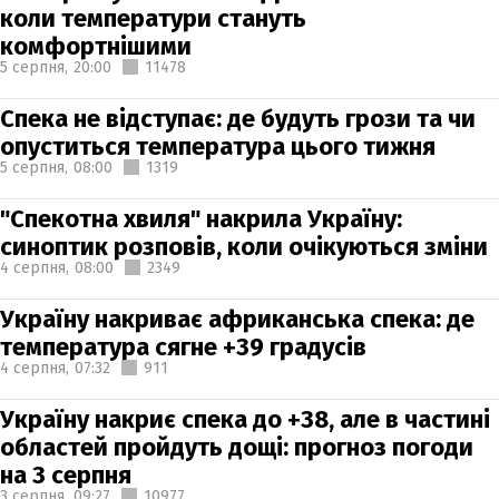
коли температури стануть
комфортнішими
5 серпня,
20:00
11478
Спека не відступає: де будуть грози та чи
опуститься температура цього тижня
5 серпня,
08:00
1319
"Спекотна хвиля" накрила Україну:
синоптик розповів, коли очікуються зміни
4 серпня,
08:00
2349
Україну накриває африканська спека: де
температура сягне +39 градусів
4 серпня,
07:32
911
Україну накриє спека до +38, але в частині
областей пройдуть дощі: прогноз погоди
на 3 серпня
3 серпня,
09:27
10977