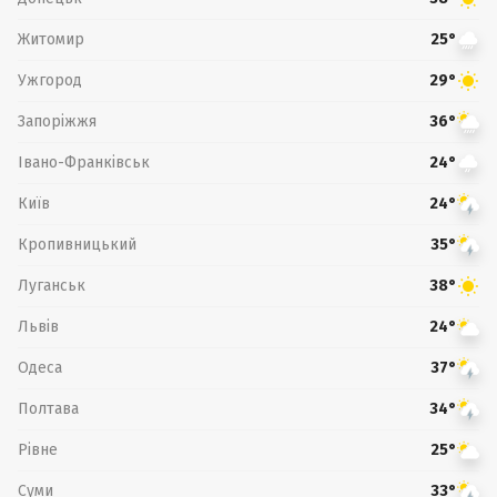
Житомир
25°
Ужгород
29°
Запоріжжя
36°
Івано-Франківськ
24°
Київ
24°
Кропивницький
35°
Луганськ
38°
Львів
24°
Одеса
37°
Полтава
34°
Рівне
25°
Суми
33°