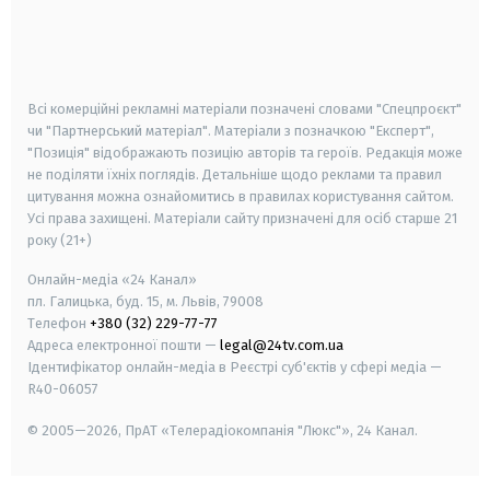
android
apple
smart tv
samsung smart tv
Всі комерційні рекламні матеріали позначені словами "Спецпроєкт"
чи "Партнерський матеріал". Матеріали з позначкою "Експерт",
"Позиція" відображають позицію авторів та героїв. Редакція може
не поділяти їхніх поглядів. Детальніше щодо реклами та правил
цитування можна ознайомитись в правилах користування сайтом.
Усі права захищені.
Матеріали сайту призначені для осіб старше
21
року (21+)
Онлайн-медіа «24 Канал»
пл. Галицька, буд. 15, м. Львів, 79008
Телефон
+380 (32) 229-77-77
Адреса електронної пошти —
legal@24tv.com.ua
Ідентифікатор онлайн-медіа в Реєстрі суб'єктів у сфері медіа —
R40-06057
© 2005—2026,
ПрАТ «Телерадіокомпанія "Люкс"», 24 Канал.