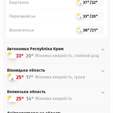
Баштанка
37°
/
22°
Первомайськ
33°
/
20°
Вознесенськ
38°
/
21°
Автономна Республіка Крим
33°
20°
Мінлива хмарність, слабкий дощ
Вінницька
область
25°
17°
Мінлива хмарність, грози
Волинська
область
25°
14°
Мінлива хмарність