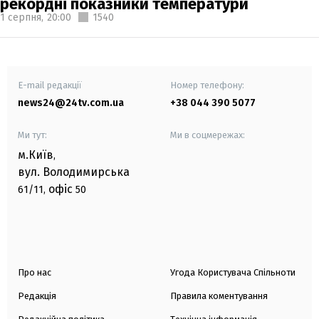
рекордні показники температури
1 серпня,
20:00
1540
E-mail редакції
Номер телефону:
news24@24tv.com.ua
+38 044 390 5077
Ми тут:
Ми в соцмережах:
м.Київ
,
вул. Володимирська
офіс
61/11,
50
Про нас
Угода Користувача Спільноти
Редакція
Правила коментування