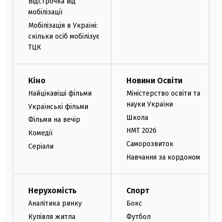
Відстрочка від
мобілізації
Мобілізація в Україні:
скільки осіб мобілізує
ТЦК
Кіно
Новини Освіти
Найцікавіші фільми
Міністерство освіти та
науки України
Українські фільми
Школа
Фільми на вечір
НМТ 2026
Комедії
Саморозвиток
Серіали
Навчання за кордоном
Нерухомість
Спорт
Аналітика ринку
Бокс
Купівля житла
Футбол