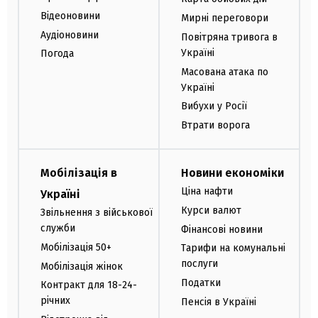
Відеоновини
Мирні переговори
Аудіоновини
Повітряна тривога в
Україні
Погода
Масована атака по
Україні
Вибухи у Росії
Втрати ворога
Мобілізація в
Новини економіки
Ціна нафти
Україні
Курси валют
Звільнення з військової
служби
Фінансові новини
Мобілізація 50+
Тарифи на комунальні
послуги
Мобілізація жінок
Податки
Контракт для 18-24-
річних
Пенсія в Україні