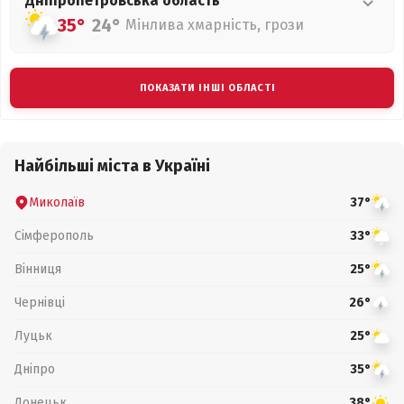
Дніпропетровська
область
35°
24°
Мінлива хмарність, грози
ПОКАЗАТИ ІНШІ ОБЛАСТІ
Найбільші міста в Україні
Миколаїв
37°
Сімферополь
33°
Вінниця
25°
Чернівці
26°
Луцьк
25°
Дніпро
35°
Донецьк
38°