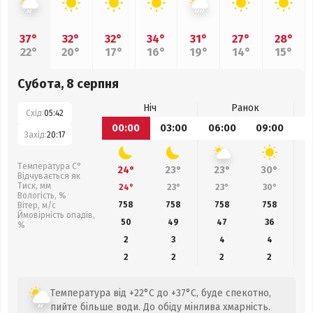
37°
32°
32°
34°
31°
27°
28°
22°
20°
17°
16°
19°
14°
15°
Субота, 8 серпня
Ніч
Ранок
Схід:
05:42
00:00
03:00
06:00
09:00
1
Захід:
20:17
Температура С°
24°
23°
23°
30°
Відчувається як
Тиск, мм
24°
23°
23°
30°
Вологість, %
758
758
758
758
Вітер, м/с
Ймовірність опадів,
50
49
47
36
%
2
3
4
4
2
2
2
2
Температура від +22°C до +37°C, буде спекотно,
пийте більше води. До обіду мінлива хмарність.