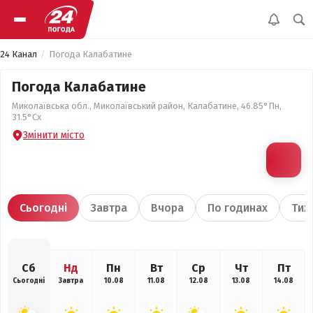
24 Канал
Погода Калабатине
Погода Калабатине
Миколаївська обл., Миколаївський район, Калабатине, 46.85°Пн,
31.5°Сх
Змінити місто
Сьогодні
Завтра
Вчора
По годинах
Тиж
Сб
Нд
Пн
Вт
Ср
Чт
Пт
Сьогодні
Завтра
10.08
11.08
12.08
13.08
14.08