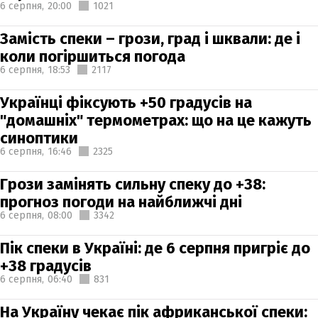
6 серпня,
20:00
1021
Замість спеки – грози, град і шквали: де і
коли погіршиться погода
6 серпня,
18:53
2117
Українці фіксують +50 градусів на
"домашніх" термометрах: що на це кажуть
синоптики
6 серпня,
16:46
2325
Грози замінять сильну спеку до +38:
прогноз погоди на найближчі дні
6 серпня,
08:00
3342
Пік спеки в Україні: де 6 серпня пригріє до
+38 градусів
6 серпня,
06:40
831
На Україну чекає пік африканської спеки: