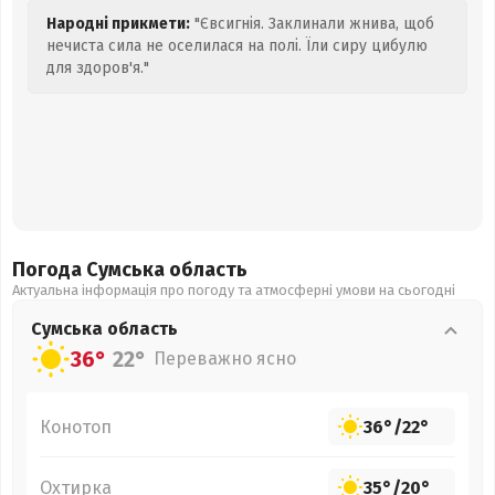
Народні прикмети:
"Євсигнія. Заклинали жнива, щоб
нечиста сила не оселилася на полі. Їли сиру цибулю
для здоров'я."
Погода Сумська
область
Актуальна інформація про погоду та атмосферні умови на сьогодні
Сумська
область
36°
22°
Переважно ясно
Конотоп
36°
/
22°
Охтирка
35°
/
20°