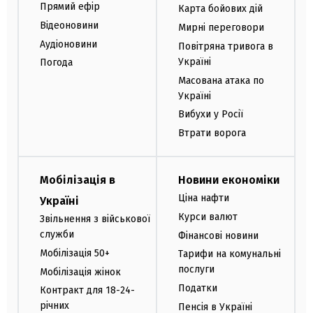
Прямий ефір
Карта бойових дій
Відеоновини
Мирні переговори
Аудіоновини
Повітряна тривога в
Україні
Погода
Масована атака по
Україні
Вибухи у Росії
Втрати ворога
Мобілізація в
Новини економіки
Ціна нафти
Україні
Курси валют
Звільнення з військової
служби
Фінансові новини
Мобілізація 50+
Тарифи на комунальні
послуги
Мобілізація жінок
Податки
Контракт для 18-24-
річних
Пенсія в Україні