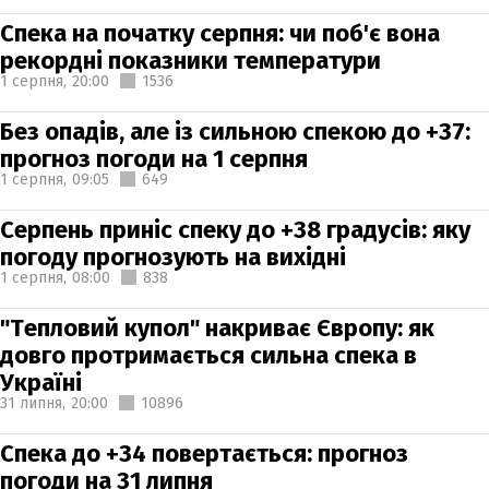
Спека на початку серпня: чи поб'є вона
рекордні показники температури
1 серпня,
20:00
1536
Без опадів, але із сильною спекою до +37:
прогноз погоди на 1 серпня
1 серпня,
09:05
649
Серпень приніс спеку до +38 градусів: яку
погоду прогнозують на вихідні
1 серпня,
08:00
838
"Тепловий купол" накриває Європу: як
довго протримається сильна спека в
Україні
31 липня,
20:00
10896
Спека до +34 повертається: прогноз
погоди на 31 липня