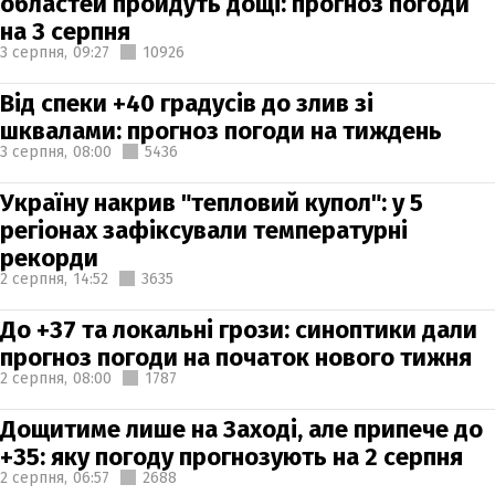
областей пройдуть дощі: прогноз погоди
на 3 серпня
3 серпня,
09:27
10926
Від спеки +40 градусів до злив зі
шквалами: прогноз погоди на тиждень
3 серпня,
08:00
5436
Україну накрив "тепловий купол": у 5
регіонах зафіксували температурні
рекорди
2 серпня,
14:52
3635
До +37 та локальні грози: синоптики дали
прогноз погоди на початок нового тижня
2 серпня,
08:00
1787
Дощитиме лише на Заході, але припече до
+35: яку погоду прогнозують на 2 серпня
2 серпня,
06:57
2688