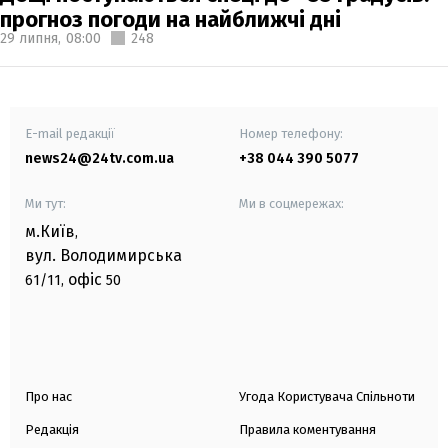
прогноз погоди на найближчі дні
29 липня,
08:00
248
E-mail редакції
Номер телефону:
news24@24tv.com.ua
+38 044 390 5077
Ми тут:
Ми в соцмережах:
м.Київ
,
вул. Володимирська
офіс
61/11,
50
Про нас
Угода Користувача Спільноти
Редакція
Правила коментування