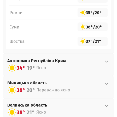
Ромни
35°
/
20°
Суми
36°
/
20°
Шостка
37°
/
21°
Автономна Республіка Крим
34°
19°
Ясно
Вінницька
область
38°
20°
Переважно ясно
Волинська
область
38°
21°
Ясно