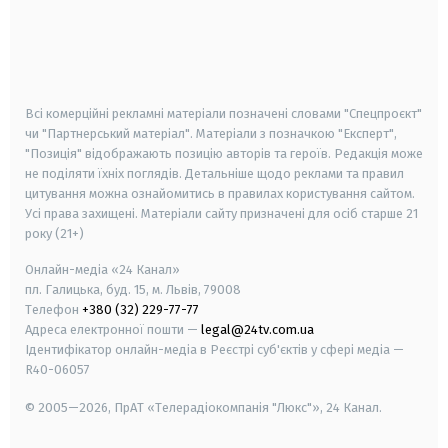
android
apple
smart tv
samsung smart tv
Всі комерційні рекламні матеріали позначені словами "Спецпроєкт"
чи "Партнерський матеріал". Матеріали з позначкою "Експерт",
"Позиція" відображають позицію авторів та героїв. Редакція може
не поділяти їхніх поглядів. Детальніше щодо реклами та правил
цитування можна ознайомитись в правилах користування сайтом.
Усі права захищені.
Матеріали сайту призначені для осіб старше
21
року (21+)
Онлайн-медіа «24 Канал»
пл. Галицька, буд. 15, м. Львів, 79008
Телефон
+380 (32) 229-77-77
Адреса електронної пошти —
legal@24tv.com.ua
Ідентифікатор онлайн-медіа в Реєстрі суб'єктів у сфері медіа —
R40-06057
© 2005—2026,
ПрАТ «Телерадіокомпанія "Люкс"», 24 Канал.