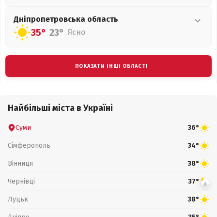
Дніпропетровська
область
35°
23°
Ясно
ПОКАЗАТИ ІНШІ ОБЛАСТІ
Найбільші міста в Україні
Суми
36°
Сімферополь
34°
Вінниця
38°
Чернівці
37°
Луцьк
38°