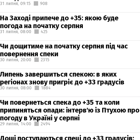
31 липня,
09:15
908
На Заході припече до +35: якою буде
погода на початку серпня
31 липня,
08:00
425
Чи дощитиме на початку серпня під час
повернення спеки
30 липня,
20:00
2315
Липень завершиться спекою: в яких
регіонах знову пригріє до +33 градусів
30 липня,
08:00
1884
Чи повернеться спека до +35 та коли
припиняться опади: інтерв'ю із Птухою про
погоду в Україні у серпні
29 липня,
14:00
2494
Дощі поступаються спеці до +33 градусів: