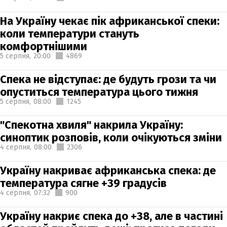
На Україну чекає пік африканської спеки:
коли температури стануть
комфортнішими
5 серпня,
20:00
4869
Спека не відступає: де будуть грози та чи
опуститься температура цього тижня
5 серпня,
08:00
1245
"Спекотна хвиля" накрила Україну:
синоптик розповів, коли очікуються зміни
4 серпня,
08:00
2306
Україну накриває африканська спека: де
температура сягне +39 градусів
4 серпня,
07:32
900
Україну накриє спека до +38, але в частині