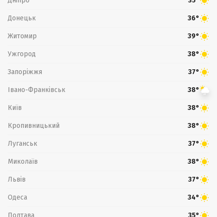
Дніпро
35°
Донецьк
36°
Житомир
39°
Ужгород
38°
Запоріжжя
37°
Івано-Франківськ
38°
Київ
38°
Кропивницький
38°
Луганськ
37°
Миколаїв
38°
Львів
37°
Одеса
34°
Полтава
35°