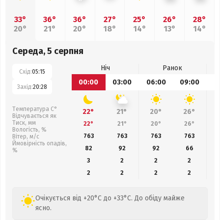
33°
36°
36°
27°
25°
26°
28°
20°
21°
20°
18°
14°
13°
14°
Середа, 5 серпня
Ніч
Ранок
Схід:
05:15
00:00
03:00
06:00
09:00
1
Захід:
20:28
Температура С°
22°
21°
20°
26°
Відчувається як
Тиск, мм
22°
21°
20°
26°
Вологість, %
763
763
763
763
Вітер, м/с
Ймовірність опадів,
82
92
92
66
%
3
2
2
2
2
2
2
2
Очікується від +20°C до +33°C. До обіду майже
ясно.