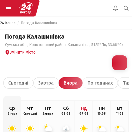
24 Канал
Погода Калашинівка
Погода Калашинівка
Сумська обл., Конотопський район, Калашинівка, 51.51°Пн, 33.68°Сх
Змінити місто
Сьогодні
Завтра
Вчора
По годинах
Тиж
Ср
Чт
Пт
Сб
Нд
Пн
Вт
Вчора
Сьогодні
Завтра
08.08
09.08
10.08
11.08