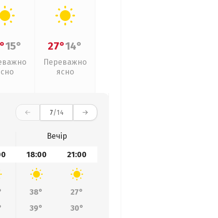
°
15°
27°
14°
еважно
Переважно
ясно
ясно
7
/14
Вечір
00
18:00
21:00
°
38°
27°
°
39°
30°