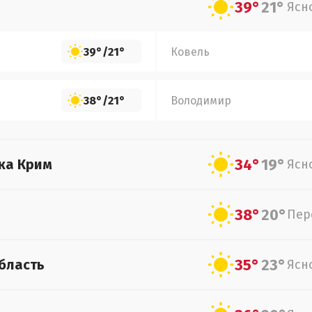
39°
21°
Ясн
39°
/
21°
Ковель
38°
/
21°
Володимир
34°
19°
ка Крим
Ясн
38°
20°
Пер
35°
23°
бласть
Ясн