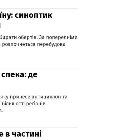
їну: синоптик
и
бирати обертів. За попередніми
х розпочнеться перебудова
спека: де
 яку принесе антициклон та
 більшості регіонів
в.
е в частині