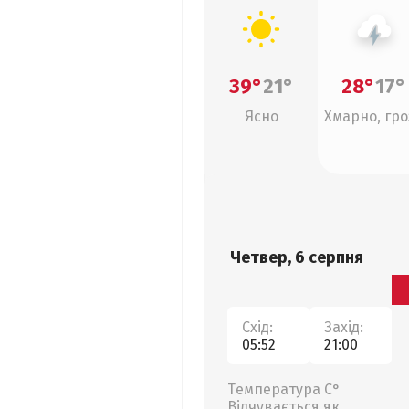
39°
21°
28°
17°
Ясно
Хмарно, гро
Четвер, 6 серпня
Схід:
Захід:
05:52
21:00
Температура С°
Відчувається як