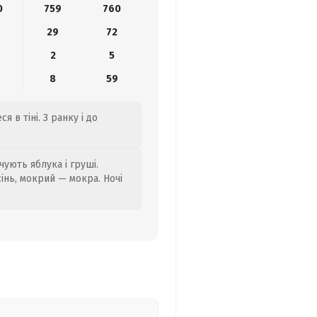
0
759
760
29
72
2
5
8
59
 в тіні. З ранку і до
ують яблука і груші.
сінь, мокрий — мокра. Ночі