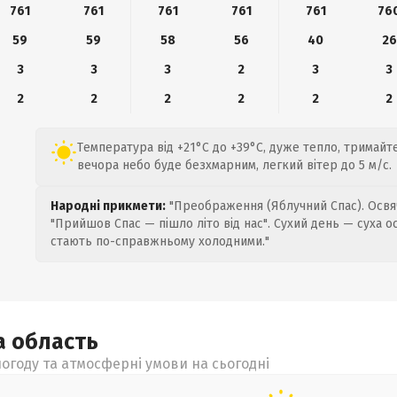
761
761
761
761
761
76
59
59
58
56
40
26
3
3
3
2
3
3
2
2
2
2
2
2
Температура від +21°C до +39°C, дуже тепло, тримайтеся
вечора небо буде безхмарним, легкий вітер до 5 м/с.
Народні прикмети:
"Преображення (Яблучний Спас). Освяч
"Прийшов Спас — пішло літо від нас". Сухий день — суха о
стають по-справжньому холодними."
а
область
огоду та атмосферні умови на сьогодні