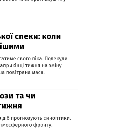
кої спеки: коли
нішими
атиме свого піка. Подекуди
наприкінці тижня на зміну
а повітряна маса.
рози та чи
 тижня
ка діб прогнозують синоптики.
атмосферного фронту.