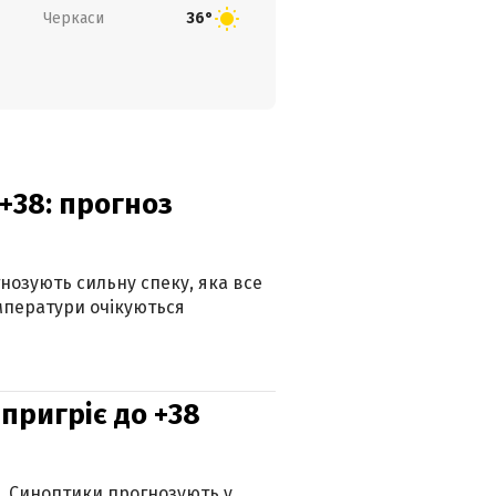
Черкаси
36°
+38: прогноз
гнозують сильну спеку, яка все
мператури очікуються
 пригріє до +38
ю. Синоптики прогнозують у