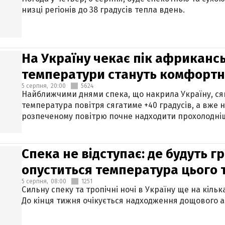
низці регіонів до 38 градусів тепла вдень.
На Україну чекає пік африкансь
температури стануть комфорт
5 серпня,
20:00
5624
Найближчими днями спека, що накрила Україну, сяг
температура повітря сягатиме +40 градусів, а вже 
розпеченому повітрю почне надходити прохолодніш
Спека не відступає: де будуть г
опуститься температура цього
5 серпня,
08:00
1251
Сильну спеку та тропічні ночі в Україну ще на кіль
До кінця тижня очікується надходження дощового 