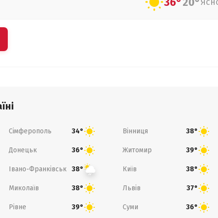
36°
20°
Ясн
їні
Сімферополь
Вінниця
34°
38°
Донецьк
Житомир
36°
39°
Івано-Франківськ
Київ
38°
38°
Миколаїв
Львів
38°
37°
Рівне
Суми
39°
36°