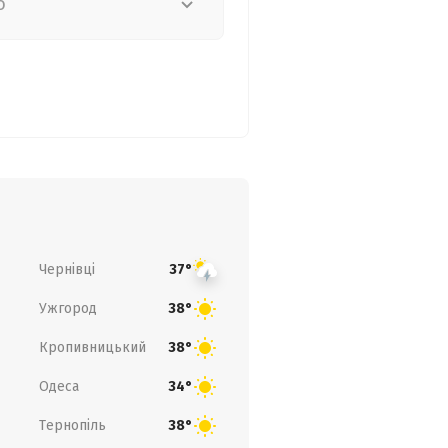
о
Чернівці
37°
Ужгород
38°
Кропивницький
38°
Одеса
34°
Тернопіль
38°