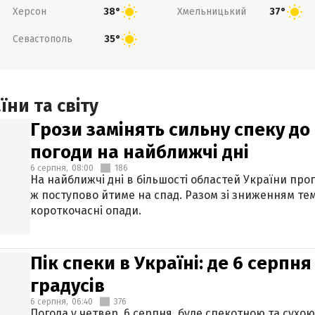
Херсон
Хмельницький
38°
37°
Севастополь
35°
ни та світу
Грози замінять сильну спеку до 
погоди на найближчі дні
6 серпня,
08:00
186
На найближчі дні в більшості областей України про
ж поступово йтиме на спад. Разом зі зниженням те
короткочасні опади.
Пік спеки в Україні: де 6 серпня
градусів
6 серпня,
06:40
376
Погода у четвер, 6 серпня, буде спекотною та сухо