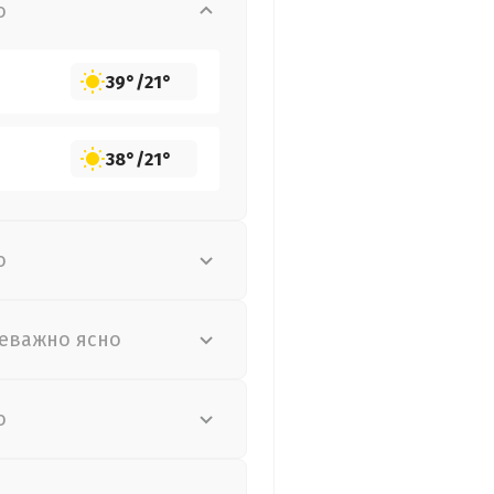
о
39°
/
21°
38°
/
21°
о
еважно ясно
о