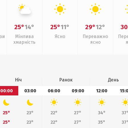
25°
14°
25°
11°
29°
12°
30
зи
Мінлива
Ясно
Переважно
Пер
хмарність
ясно
Ніч
Ранок
День
00:00
03:00
06:00
09:00
12:00
15:
25°
23°
22°
27°
34°
37
25°
23°
22°
27°
35°
37