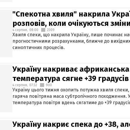
"Спекотна хвиля" накрила Укра
розповів, коли очікуються змін
4 серпня,
08:00
2309
Хвиля спеки, що накрила Україну, лише починає на
прогностичними розрахунками, ближче до вихідни
синоптичних процесів.
Україну накриває африканська 
температура сягне +39 градусів
4 серпня,
07:32
900
Україну цього тижня охопить потужна хвиля спеки,
гаряча повітряна маса субтропічного походження. У
температура повітря вдень сягатиме до +39 градусі
Україну накриє спека до +38, ал