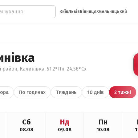
Київ
Львів
Вінниця
Хмельницький
инівка
 район, Калинівка, 51.2°Пн, 24.56°Сх
ора
По годинах
Тиждень
10 днів
2 тижні
Сб
Нд
Пн
08.08
09.08
10.08
1