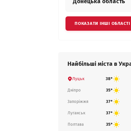
Донецька
область
ПОКАЗАТИ ІНШІ ОБЛАСТІ
Найбільші міста в Укра
Луцьк
38°
Дніпро
35°
Запоріжжя
37°
Луганськ
37°
Полтава
35°