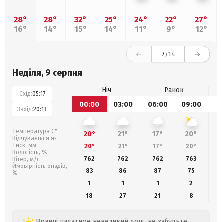
28°
28°
32°
25°
24°
22°
27°
16°
14°
15°
14°
11°
9°
12°
7
/14
Неділя, 9 серпня
Ніч
Ранок
Схід:
05:17
00:00
03:00
06:00
09:00
1
Захід:
20:13
Температура С°
20°
21°
17°
20°
Відчувається як
Тиск, мм
20°
21°
17°
20°
Вологість, %
762
762
762
763
Вітер, м/с
Ймовірність опадів,
83
86
87
75
%
1
1
1
2
18
27
21
8
Вранці падатиме невеликий дощ, не забудьте