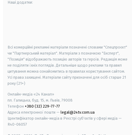
Наші додатки:
android
apple
smart tv
samsung smart tv
Всі комерційні рекламні матеріали позначені словами "Спецпроєкт"
чи "Партнерський матеріал". Матеріали з позначкою "Експерт",
"Позиція" відображають позицію авторів та героїв. Редакція може
не поділяти їхніх поглядів. Детальніше щодо реклами та правил
цитування можна ознайомитись в правилах користування сайтом.
Усі права захищені.
Матеріали сайту призначені для осіб старше
21
року (21+)
Онлайн-медіа «24 Канал»
пл. Галицька, буд. 15, м. Львів, 79008
Телефон
+380 (32) 229-77-77
Адреса електронної пошти —
legal@24tv.com.ua
Ідентифікатор онлайн-медіа в Реєстрі суб'єктів у сфері медіа —
R40-06057