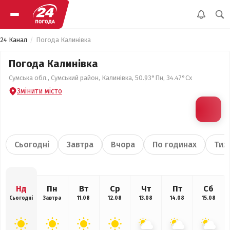
24 Канал
Погода Калинівка
Погода Калинівка
Сумська обл., Сумський район, Калинівка, 50.93°Пн, 34.47°Сх
Змінити місто
Сьогодні
Завтра
Вчора
По годинах
Тиж
Нд
Пн
Вт
Ср
Чт
Пт
Сб
Сьогодні
Завтра
11.08
12.08
13.08
14.08
15.08