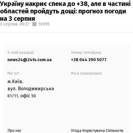
Україну накриє спека до +38, але в частині
областей пройдуть дощі: прогноз погоди
на 3 серпня
3 серпня,
09:27
10995
E-mail редакції
Номер телефону:
news24@24tv.com.ua
+38 044 390 5077
Ми тут:
Ми в соцмережах:
м.Київ
,
вул. Володимирська
офіс
61/11,
50
Про нас
Угода Користувача Спільноти