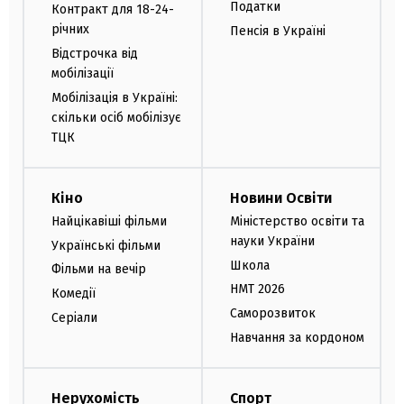
Податки
Контракт для 18-24-
річних
Пенсія в Україні
Відстрочка від
мобілізації
Мобілізація в Україні:
скільки осіб мобілізує
ТЦК
Кіно
Новини Освіти
Найцікавіші фільми
Міністерство освіти та
науки України
Українські фільми
Школа
Фільми на вечір
НМТ 2026
Комедії
Саморозвиток
Серіали
Навчання за кордоном
Нерухомість
Спорт