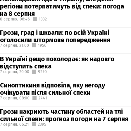
регіони потерпатимуть від спеки: погода
на 8 серпня
8 серпня,
06:46
1332
Грози, град і шквали: по всій Україні
оголосили штормове попередження
7 серпня,
21:00
1956
В Україні дещо похолодає: як надовго
відступить спека
7 серпня,
20:00
9270
Синоптикиня відповіла, яку негоду
очікувати після сильної спеки
7 серпня,
08:00
2441
Грози накриють частину областей на тлі
сильної спеки: прогноз погоди на 7 серпня
7 серпня,
06:21
2395