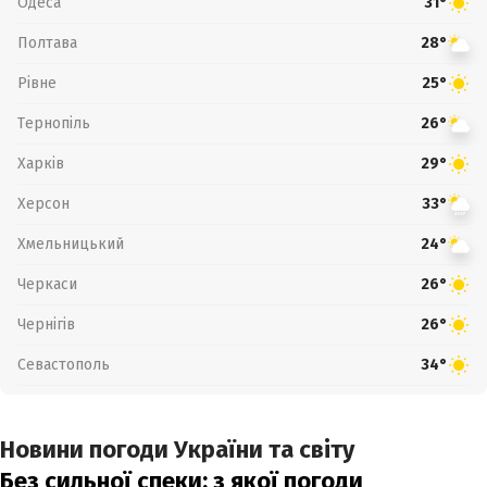
Одеса
31°
Полтава
28°
Рівне
25°
Тернопіль
26°
Харків
29°
Херсон
33°
Хмельницький
24°
Черкаси
26°
Чернігів
26°
Севастополь
34°
Новини погоди України та світу
Без сильної спеки: з якої погоди