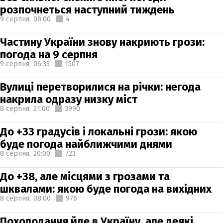
розпочнеться наступний тиждень
9 серпня,
08:00
4
Частину України знову накриють грози:
погода на 9 серпня
9 серпня,
06:33
1507
Вулиці перетворилися на річки: негода
накрила одразу низку міст
8 серпня,
21:00
3990
До +33 градусів і локальні грози: якою
буде погода найближчими днями
8 серпня,
20:00
723
До +38, але місцями з грозами та
шквалами: якою буде погода на вихідних
8 серпня,
08:00
976
Похолодання йде в Україну, але деякі