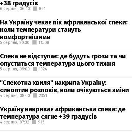
+38 градусів
6 серпня,
06:40
841
На Україну чекає пік африканської спеки:
коли температури стануть
комфортнішими
5 серпня,
20:00
11508
Спека не відступає: де будуть грози та чи
опуститься температура цього тижня
5 серпня,
08:00
1324
"Спекотна хвиля" накрила Україну:
синоптик розповів, коли очікуються зміни
4 серпня,
08:00
2351
Україну накриває африканська спека: де
температура сягне +39 градусів
4 серпня,
07:32
915