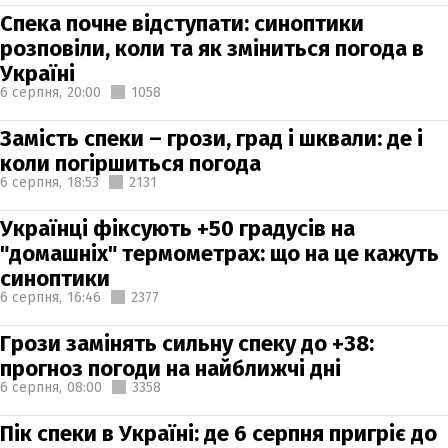
Спека почне відступати: синоптики
розповіли, коли та як зміниться погода в
Україні
6 серпня,
20:00
1058
Замість спеки – грози, град і шквали: де і
коли погіршиться погода
6 серпня,
18:53
2131
Українці фіксують +50 градусів на
"домашніх" термометрах: що на це кажуть
синоптики
6 серпня,
16:46
2377
Грози замінять сильну спеку до +38:
прогноз погоди на найближчі дні
6 серпня,
08:00
3358
Пік спеки в Україні: де 6 серпня пригріє до