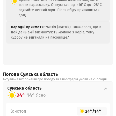
взяти парасольку. Очікується від +16°C до +28°C,
одягайте легкий одяг. Після обіду припиниться
дощ.
Народні прикмети:
"Матія (Матвія). Вважалося, що в
цей день змії висмоктують молоко з корів, тому
худобу не виганяли на пасовище."
Погода Сумська
область
Актуальна інформація про погоду та атмосферні умови на сьогодні
Сумська
область
24°
14°
Ясно
Конотоп
24°
/
14°