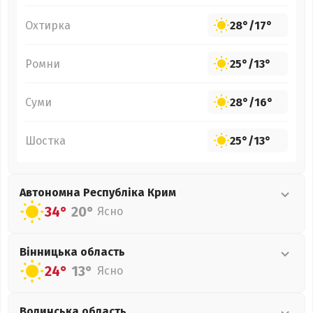
Охтирка
28°
/
17°
Ромни
25°
/
13°
Суми
28°
/
16°
Шостка
25°
/
13°
Автономна Республіка Крим
34°
20°
Ясно
Вінницька
область
24°
13°
Ясно
Волинська
область