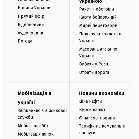
Україною
Новини України
Ракетні обстріли
Прямий ефір
Карта бойових дій
Відеоновини
Мирні переговори
Аудіоновини
Повітряна тривога в
Україні
Погода
Масована атака по
Україні
Вибухи у Росії
Втрати ворога
Мобілізація в
Новини економіки
Ціна нафти
Україні
Курси валют
Звільнення з військової
служби
Фінансові новини
Мобілізація 50+
Тарифи на комунальні
послуги
Мобілізація жінок