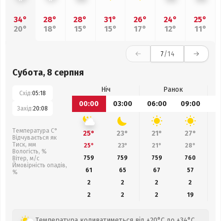
34°
28°
28°
31°
26°
24°
25°
20°
18°
15°
15°
17°
12°
11°
7
/14
Субота, 8 серпня
Ніч
Ранок
Схід:
05:18
00:00
03:00
06:00
09:00
1
Захід:
20:08
Температура С°
25°
23°
21°
27°
Відчувається як
Тиск, мм
25°
23°
21°
28°
Вологість, %
759
759
759
760
Вітер, м/с
Ймовірність опадів,
61
65
67
57
%
2
2
2
2
2
2
2
19
Температура коливатиметься від +20°C до +34°C.