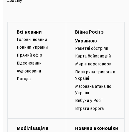
додатку
Всі новини
Війна Росії з
Головні новини
Україною
Новини України
Ракетні обстріли
Прямий ефір
Карта бойових дій
Відеоновини
Мирні переговори
Аудіоновини
Повітряна тривога в
Україні
Погода
Масована атака по
Україні
Вибухи у Росії
Втрати ворога
Мобілізація в
Новини економіки