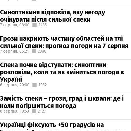
Синоптикиня відповіла, яку негоду
очікувати після сильної спеки
7 серпня,
08:00
2435
Грози накриють частину областей на тлі
сильної спеки: прогноз погоди на 7 серпня
7 серпня,
06:21
2388
Спека почне відступати: синоптики
розповіли, коли та як зміниться погода в
Україні
6 серпня,
20:00
1032
Замість спеки – грози, град і шквали: де і
коли погіршиться погода
6 серпня,
18:53
2127
Українці фіксують +50 градусів на