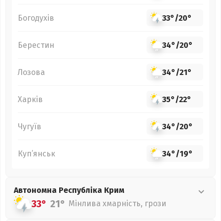
Богодухів
33°
/
20°
Берестин
34°
/
20°
Лозова
34°
/
21°
Харків
35°
/
22°
Чугуїв
34°
/
20°
Куп’янськ
34°
/
19°
Автономна Республіка Крим
33°
21°
Мінлива хмарність, грози