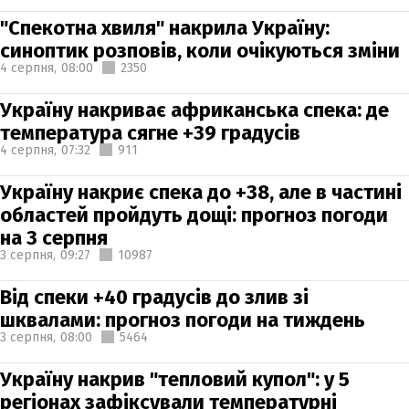
"Спекотна хвиля" накрила Україну:
синоптик розповів, коли очікуються зміни
4 серпня,
08:00
2350
Україну накриває африканська спека: де
температура сягне +39 градусів
4 серпня,
07:32
911
Україну накриє спека до +38, але в частині
областей пройдуть дощі: прогноз погоди
на 3 серпня
3 серпня,
09:27
10987
Від спеки +40 градусів до злив зі
шквалами: прогноз погоди на тиждень
3 серпня,
08:00
5464
Україну накрив "тепловий купол": у 5
регіонах зафіксували температурні