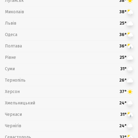
Луганськ
38°
Миколаїв
38°
Львів
25°
Одеса
36°
Полтава
36°
Рівне
25°
Суми
31°
Тернопіль
26°
Херсон
37°
Хмельницький
24°
Черкаси
31°
Чернігів
24°
Севастополь
32°