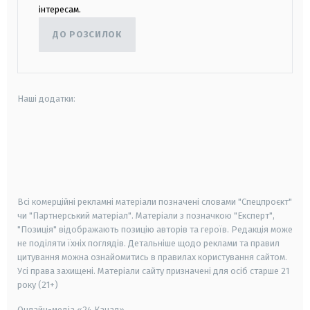
інтересам.
ДО РОЗСИЛОК
Наші додатки:
android
apple
smart tv
samsung smart tv
Всі комерційні рекламні матеріали позначені словами "Спецпроєкт"
чи "Партнерський матеріал". Матеріали з позначкою "Експерт",
"Позиція" відображають позицію авторів та героїв. Редакція може
не поділяти їхніх поглядів. Детальніше щодо реклами та правил
цитування можна ознайомитись в правилах користування сайтом.
Усі права захищені.
Матеріали сайту призначені для осіб старше
21
року (21+)
Онлайн-медіа «24 Канал»