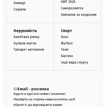
НМТ 2026
Комедії
Саморозвиток
Серіали
Навчання за кордоном
Нерухомість
Спорт
Аналітика ринку
Бокс
Купівля житла
Футбол
Тренди і натхнення
Теніс
Біатлон
Інші види спорту
Email - розсилка
Будьте в курсі всіх новин і оновлень!
Перейдіть на сторінку наших розсилок, щоб
обрати ті, що відповідають вашим