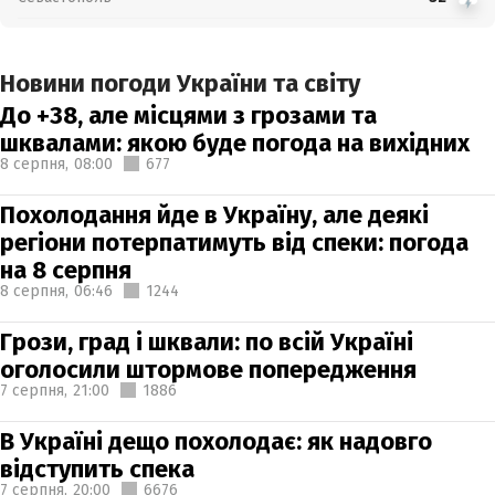
Новини погоди України та світу
До +38, але місцями з грозами та
шквалами: якою буде погода на вихідних
8 серпня,
08:00
677
Похолодання йде в Україну, але деякі
регіони потерпатимуть від спеки: погода
на 8 серпня
8 серпня,
06:46
1244
Грози, град і шквали: по всій Україні
оголосили штормове попередження
7 серпня,
21:00
1886
В Україні дещо похолодає: як надовго
відступить спека
7 серпня,
20:00
6676