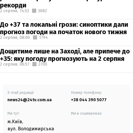
рекорди
2 серпня,
14:52
3682
До +37 та локальні грози: синоптики дали
прогноз погоди на початок нового тижня
2 серпня,
08:00
1794
Дощитиме лише на Заході, але припече до
+35: яку погоду прогнозують на 2 серпня
2 серпня,
06:57
2700
E-mail редакції
Номер телефону:
news24@24tv.com.ua
+38 044 390 5077
Ми тут:
Ми в соцмережах:
м.Київ
,
вул. Володимирська