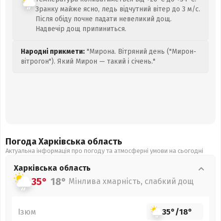
Зранку майже ясно, ледь відчутний вітер до 3 м/с.
Після обіду почне падати невеликий дощ.
Надвечір дощ припиниться.
Народні прикмети:
"Мирона. Вітряний день ("Мирон-
вітрогон"). Який Мирон — такий і січень."
Погода Харківська
область
Актуальна інформація про погоду та атмосферні умови на сьогодні
Харківська
область
35°
18°
Мінлива хмарність, слабкий дощ
Ізюм
35°
/
18°