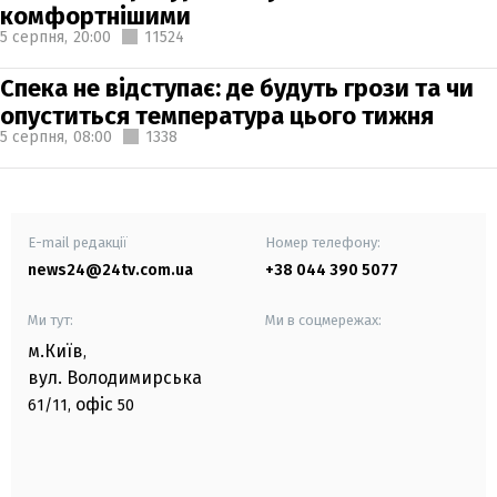
комфортнішими
5 серпня,
20:00
11524
Спека не відступає: де будуть грози та чи
опуститься температура цього тижня
5 серпня,
08:00
1338
E-mail редакції
Номер телефону:
news24@24tv.com.ua
+38 044 390 5077
Ми тут:
Ми в соцмережах:
м.Київ
,
вул. Володимирська
офіс
61/11,
50