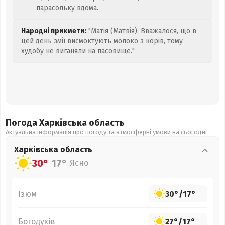
парасольку вдома.
Народні прикмети:
"Матія (Матвія). Вважалося, що в
цей день змії висмоктують молоко з корів, тому
худобу не виганяли на пасовище."
Погода Харківська
область
Актуальна інформація про погоду та атмосферні умови на сьогодні
Харківська
область
30°
17°
Ясно
Ізюм
30°
/
17°
Богодухів
27°
/
17°