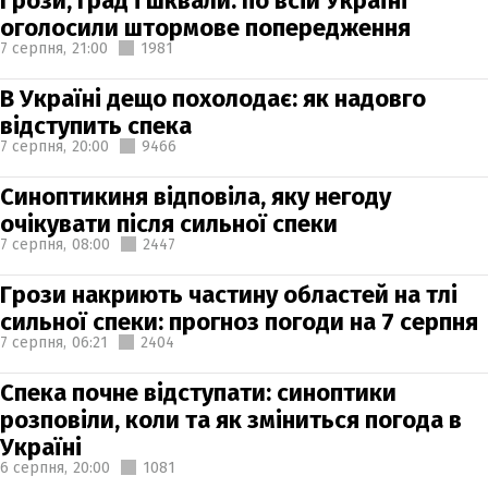
Грози, град і шквали: по всій Україні
оголосили штормове попередження
7 серпня,
21:00
1981
В Україні дещо похолодає: як надовго
відступить спека
7 серпня,
20:00
9466
Синоптикиня відповіла, яку негоду
очікувати після сильної спеки
7 серпня,
08:00
2447
Грози накриють частину областей на тлі
сильної спеки: прогноз погоди на 7 серпня
7 серпня,
06:21
2404
Спека почне відступати: синоптики
розповіли, коли та як зміниться погода в
Україні
6 серпня,
20:00
1081