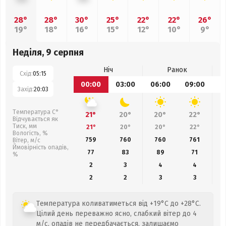
28°
28°
30°
25°
22°
22°
26°
19°
18°
16°
15°
12°
10°
9°
Неділя, 9 серпня
Ніч
Ранок
Схід:
05:15
00:00
03:00
06:00
09:00
1
Захід:
20:03
Температура С°
21°
20°
20°
22°
Відчувається як
Тиск, мм
21°
20°
20°
22°
Вологість, %
759
760
760
761
Вітер, м/с
Ймовірність опадів,
77
83
89
71
%
2
3
4
4
2
2
3
3
Температура коливатиметься від +19°C до +28°C.
Цілий день переважно ясно, слабкий вітер до 4
м/с, опадів не передбачається, залишаємо