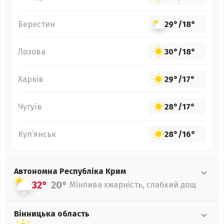
Берестин
29°
/
18°
Лозова
30°
/
18°
Харків
29°
/
17°
Чугуїв
28°
/
17°
Куп’янськ
28°
/
16°
Автономна Республіка Крим
32°
20°
Мінлива хмарність, слабкий дощ
Вінницька
область