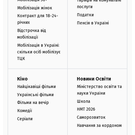
Тарифи на комунальні
послуги
Мобілізація жінок
Податки
Контракт для 18-24-
річних
Пенсія в Україні
Відстрочка від
мобілізації
Мобілізація в Україні:
скільки осіб мобілізує
ТЦК
Кіно
Новини Освіти
Найцікавіші фільми
Міністерство освіти та
науки України
Українські фільми
Школа
Фільми на вечір
НМТ 2026
Комедії
Саморозвиток
Серіали
Навчання за кордоном