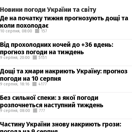
Новини погоди України та світу
Де на початку тижня прогнозують дощі та
коли похолодає
10 серпня,
08:00
157
Від прохолодних ночей до +36 вдень:
прогноз погоди на тиждень
9 серпня,
20:00
5151
Дощі та хмари накриють Україну: прогноз
погоди на 10 серпня
9 серпня,
18:16
4177
Без сильної спеки: з якої погоди
розпочнеться наступний тиждень
9 серпня,
08:00
777
Частину України знову накриють грози:
погода на 9 серпня