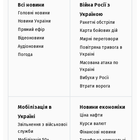
Всі новини
Війна Росії з
Головні новини
Україною
Новини України
Ракетні обстріли
Прямий ефір
Карта бойових дій
Відеоновини
Мирні переговори
Аудіоновини
Повітряна тривога в
Україні
Погода
Масована атака по
Україні
Вибухи у Росії
Втрати ворога
Мобілізація в
Новини економіки
Ціна нафти
Україні
Курси валют
Звільнення з військової
служби
Фінансові новини
Мобілізація 50+