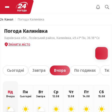
24 Канал
Погода Калинівка
Погода Калинівка
Харківська обл., Лозівський район, Калинівка, 49.41°Пн, 36.18°Сх
Змінити місто
Сьогодні
Завтра
Вчора
По годинах
Тиж
Нд
Пн
Вт
Ср
Чт
Пт
Сб
Вчора
Сьогодні
Завтра
12.08
13.08
14.08
15.08