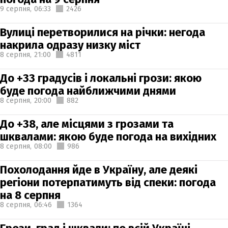
9 серпня,
06:33
2426
Вулиці перетворилися на річки: негода
накрила одразу низку міст
8 серпня,
21:00
4811
До +33 градусів і локальні грози: якою
буде погода найближчими днями
8 серпня,
20:00
882
До +38, але місцями з грозами та
шквалами: якою буде погода на вихідних
8 серпня,
08:00
986
Похолодання йде в Україну, але деякі
регіони потерпатимуть від спеки: погода
на 8 серпня
8 серпня,
06:46
1364