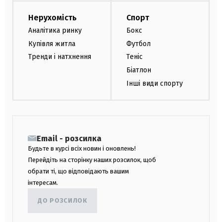
Нерухомість
Спорт
Аналітика ринку
Бокс
Купівля житла
Футбол
Тренди і натхнення
Теніс
Біатлон
Інші види спорту
Email - розсилка
Будьте в курсі всіх новин і оновлень!
Перейдіть на сторінку наших розсилок, щоб
обрати ті, що відповідають вашим
інтересам.
ДО РОЗСИЛОК