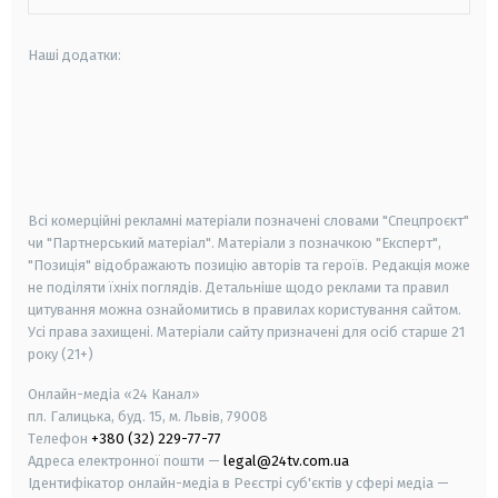
Наші додатки:
android
apple
smart tv
samsung smart tv
Всі комерційні рекламні матеріали позначені словами "Спецпроєкт"
чи "Партнерський матеріал". Матеріали з позначкою "Експерт",
"Позиція" відображають позицію авторів та героїв. Редакція може
не поділяти їхніх поглядів. Детальніше щодо реклами та правил
цитування можна ознайомитись в правилах користування сайтом.
Усі права захищені.
Матеріали сайту призначені для осіб старше
21
року (21+)
Онлайн-медіа «24 Канал»
пл. Галицька, буд. 15, м. Львів, 79008
Телефон
+380 (32) 229-77-77
Адреса електронної пошти —
legal@24tv.com.ua
Ідентифікатор онлайн-медіа в Реєстрі суб'єктів у сфері медіа —