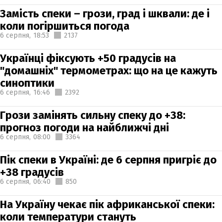
Замість спеки – грози, град і шквали: де і
коли погіршиться погода
6 серпня,
18:53
2137
Українці фіксують +50 градусів на
"домашніх" термометрах: що на це кажуть
синоптики
6 серпня,
16:46
2392
Грози замінять сильну спеку до +38:
прогноз погоди на найближчі дні
6 серпня,
08:00
3364
Пік спеки в Україні: де 6 серпня пригріє до
+38 градусів
6 серпня,
06:40
850
На Україну чекає пік африканської спеки:
коли температури стануть