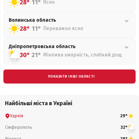
28°
11°
Ясно
Волинська
область
28°
11°
Переважно ясно
Дніпропетровська
область
30°
21°
Мінлива хмарність, слабкий дощ
ПОКАЗАТИ ІНШІ ОБЛАСТІ
Найбільші міста в Україні
Харків
29°
Сімферополь
32°
Вінниця
28°