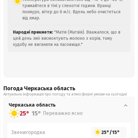
тримайтеся в тіні у спекотні години. Вранці
похмуро, вітер до 6 м/с. Вдень небо очистеться
від хмар.
Народні прикмети:
"Матія (Матвія). Вважалося, що в
цей день змії висмоктують молоко з корів, тому
худобу не виганяли на пасовище."
Погода Черкаська
область
Актуальна інформація про погоду та атмосферні умови на сьогодні
Черкаська
область
25°
15°
Переважно ясно
Звенигородка
25°
/
15°