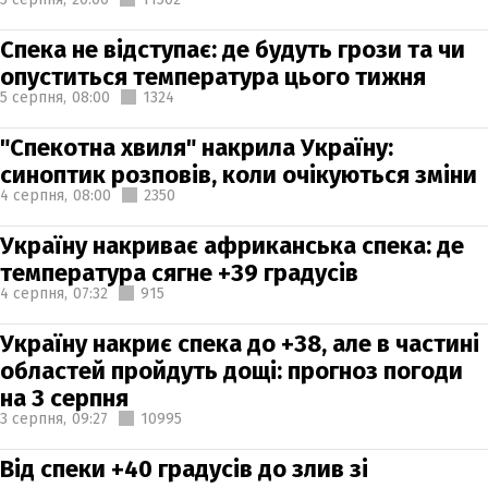
Спека не відступає: де будуть грози та чи
опуститься температура цього тижня
5 серпня,
08:00
1324
"Спекотна хвиля" накрила Україну:
синоптик розповів, коли очікуються зміни
4 серпня,
08:00
2350
Україну накриває африканська спека: де
температура сягне +39 градусів
4 серпня,
07:32
915
Україну накриє спека до +38, але в частині
областей пройдуть дощі: прогноз погоди
на 3 серпня
3 серпня,
09:27
10995
Від спеки +40 градусів до злив зі