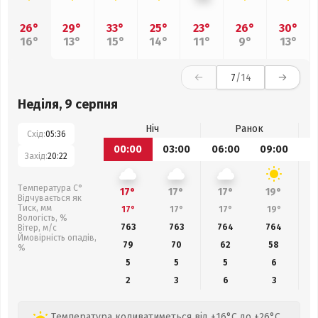
26°
29°
33°
25°
23°
26°
30°
16°
13°
15°
14°
11°
9°
13°
7
/14
Неділя, 9 серпня
Ніч
Ранок
Схід:
05:36
00:00
03:00
06:00
09:00
1
Захід:
20:22
Температура С°
17°
17°
17°
19°
Відчувається як
Тиск, мм
17°
17°
17°
19°
Вологість, %
763
763
764
764
Вітер, м/с
Ймовірність опадів,
79
70
62
58
%
5
5
5
6
2
3
6
3
Температура коливатиметься від +16°C до +26°C,