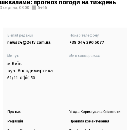
шквалами: прогноз погоди на тиждень
3 серпня,
08:00
5466
E-mail редакції
Номер телефону:
news24@24tv.com.ua
+38 044 390 5077
Ми тут:
Ми в соцмережах:
м.Київ
,
вул. Володимирська
офіс
61/11,
50
Про нас
Угода Користувача Спільноти
Редакція
Правила коментування