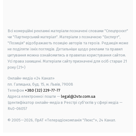
android
apple
smart tv
samsung smart tv
Всі комерційні рекламні матеріали позначені словами "Спецпроєкт"
чи "Партнерський матеріал". Матеріали з позначкою "Експерт",
"Позиція" відображають позицію авторів та героїв. Редакція може
не поділяти їхніх поглядів. Детальніше щодо реклами та правил
цитування можна ознайомитись в правилах користування сайтом.
Усі права захищені.
Матеріали сайту призначені для осіб старше
21
року (21+)
Онлайн-медіа «24 Канал»
пл. Галицька, буд. 15, м. Львів, 79008
Телефон
+380 (32) 229-77-77
Адреса електронної пошти —
legal@24tv.com.ua
Ідентифікатор онлайн-медіа в Реєстрі суб'єктів у сфері медіа —
R40-06057
© 2005—2026,
ПрАТ «Телерадіокомпанія "Люкс"», 24 Канал.