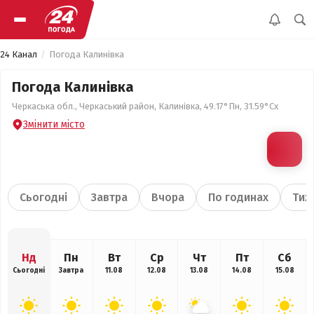
24 Канал
Погода Калинівка
Погода Калинівка
Черкаська обл., Черкаський район, Калинівка, 49.17°Пн, 31.59°Сх
Змінити місто
Сьогодні
Завтра
Вчора
По годинах
Тиж
Нд
Пн
Вт
Ср
Чт
Пт
Сб
Сьогодні
Завтра
11.08
12.08
13.08
14.08
15.08