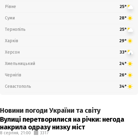
Рівне
25°
Суми
28°
Тернопіль
25°
Харків
29°
Херсон
33°
Хмельницький
24°
Чернігів
26°
Севастополь
34°
Новини погоди України та світу
Вулиці перетворилися на річки: негода
накрила одразу низку міст
8 серпня,
21:00
3317