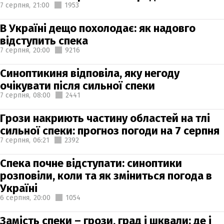
7 серпня,
21:00
1953
В Україні дещо похолодає: як надовго
відступить спека
7 серпня,
20:00
9216
Синоптикиня відповіла, яку негоду
очікувати після сильної спеки
7 серпня,
08:00
2441
Грози накриють частину областей на тлі
сильної спеки: прогноз погоди на 7 серпня
7 серпня,
06:21
2392
Спека почне відступати: синоптики
розповіли, коли та як зміниться погода в
Україні
6 серпня,
20:00
1054
Замість спеки – грози, град і шквали: де і