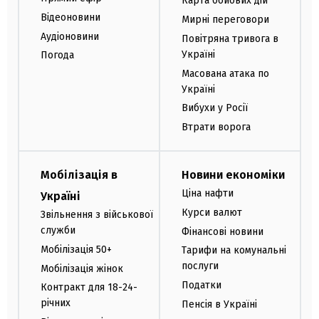
Карта бойових дій
Відеоновини
Мирні переговори
Аудіоновини
Повітряна тривога в
Україні
Погода
Масована атака по
Україні
Вибухи у Росії
Втрати ворога
Мобілізація в
Новини економіки
Ціна нафти
Україні
Курси валют
Звільнення з військової
служби
Фінансові новини
Мобілізація 50+
Тарифи на комунальні
послуги
Мобілізація жінок
Податки
Контракт для 18-24-
річних
Пенсія в Україні