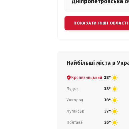
Дніпропетровська
о
ПОКАЗАТИ ІНШІ ОБЛАСТІ
Найбільші міста в Укра
Кропивницький
38°
Луцьк
38°
Ужгород
38°
Луганськ
37°
Полтава
35°