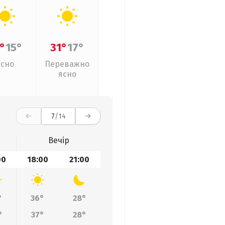
°
15°
31°
17°
Ясно
Переважно
ясно
7
/14
Вечір
00
18:00
21:00
°
36°
28°
°
37°
28°