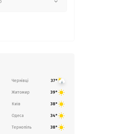
о
Чернівці
37°
Житомир
39°
Київ
38°
Одеса
34°
Тернопіль
38°