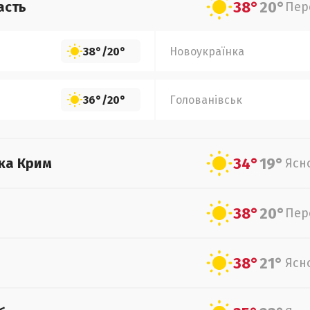
38°
20°
асть
Пер
38°
/
20°
Новоукраїнка
36°
/
20°
Голованівськ
34°
19°
ка Крим
Ясн
38°
20°
Пер
38°
21°
Ясн