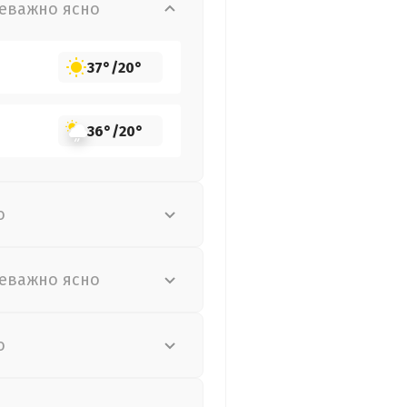
еважно ясно
37°
/
20°
36°
/
20°
о
еважно ясно
о