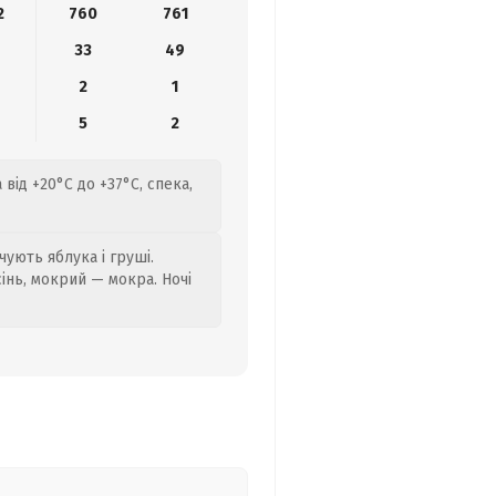
2
760
761
33
49
2
1
5
2
від +20°C до +37°C, спека,
ують яблука і груші.
сінь, мокрий — мокра. Ночі