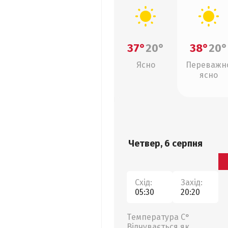
37°
20°
38°
20°
Ясно
Переважн
ясно
Четвер, 6 серпня
Схід:
Захід:
05:30
20:20
Температура С°
Відчувається як