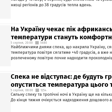
низці регіонів до 38 градусів тепла вдень.
На Україну чекає пік африкансь
температури стануть комфорт
5 серпня,
20:00
5680
Найближчими днями спека, що накрила Україну, сяг
температура повітря сягатиме +40 градусів, а вже 
розпеченому повітрю почне надходити прохолодніш
Спека не відступає: де будуть г
опуститься температура цього
5 серпня,
08:00
1254
Сильну спеку та тропічні ночі в Україну ще на кіль
До кінця тижня очікується надходження дощового 