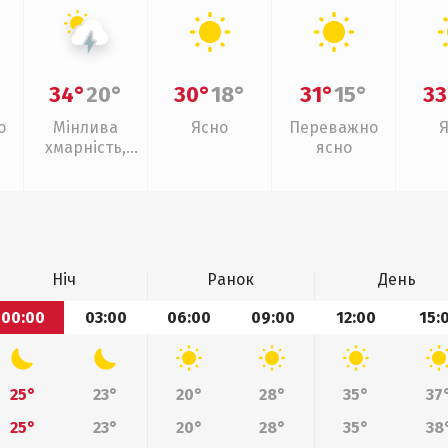
34°
20°
30°
18°
31°
15°
33
о
Мінлива
Ясно
Переважно
хмарність,
ясно
грози
Ніч
Ранок
День
00:00
03:00
06:00
09:00
12:00
15:
25°
23°
20°
28°
35°
37
25°
23°
20°
28°
35°
38