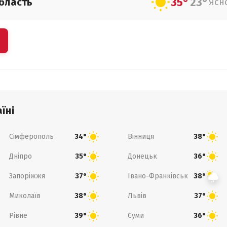
35°
23°
бласть
Ясн
їні
Сімферополь
Вінниця
34°
38°
Дніпро
Донецьк
35°
36°
Запоріжжя
Івано-Франківськ
37°
38°
Миколаїв
Львів
38°
37°
Рівне
Суми
39°
36°