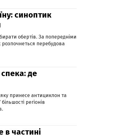
їну: синоптик
и
бирати обертів. За попередніми
х розпочнеться перебудова
спека: де
 яку принесе антициклон та
 більшості регіонів
в.
е в частині