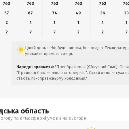
763
763
763
763
762
76
57
67
74
49
36
33
2
1
1
1
1
1
2
2
2
2
2
2
Цілий день небо буде чистим, без опадів. Температура 
уникайте прямого сонця.
Народні прикмети:
"Преображення (Яблучний Спас). Освяч
"Прийшов Спас — пішло літо від нас". Сухий день — суха о
стають по-справжньому холодними."
адська
область
огоду та атмосферні умови на сьогодні