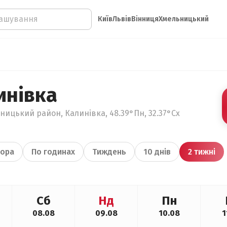
Київ
Львів
Вінниця
Хмельницький
инівка
ницький район, Калинівка, 48.39°Пн, 32.37°Сх
ора
По годинах
Тиждень
10 днів
2 тижні
Сб
Нд
Пн
08.08
09.08
10.08
1