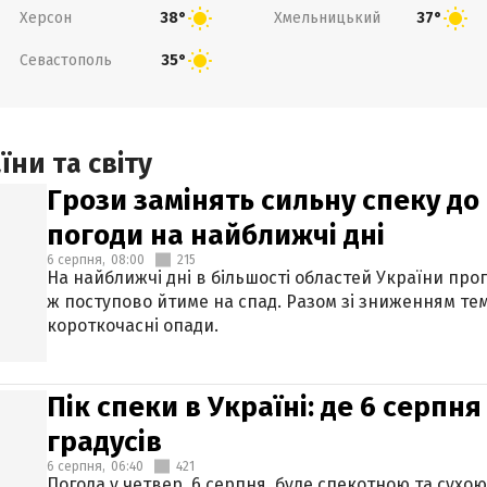
Херсон
Хмельницький
38°
37°
Севастополь
35°
ни та світу
Грози замінять сильну спеку до 
погоди на найближчі дні
6 серпня,
08:00
215
На найближчі дні в більшості областей України про
ж поступово йтиме на спад. Разом зі зниженням те
короткочасні опади.
Пік спеки в Україні: де 6 серпня
градусів
6 серпня,
06:40
421
Погода у четвер, 6 серпня, буде спекотною та сухо