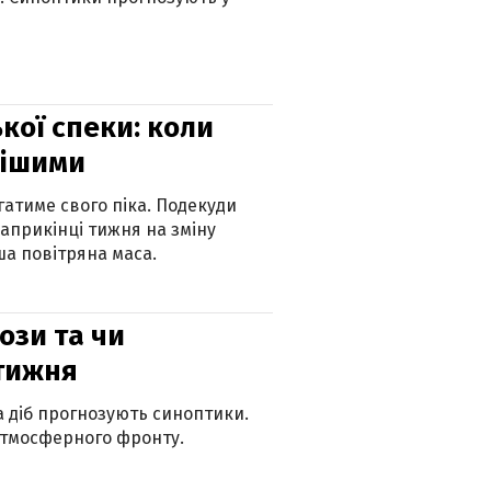
кої спеки: коли
нішими
атиме свого піка. Подекуди
наприкінці тижня на зміну
а повітряна маса.
рози та чи
 тижня
ка діб прогнозують синоптики.
атмосферного фронту.