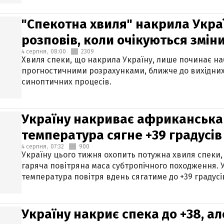
"Спекотна хвиля" накрила Укра
розповів, коли очікуються змін
4 серпня,
08:00
2309
Хвиля спеки, що накрила Україну, лише починає на
прогностичними розрахунками, ближче до вихідни
синоптичних процесів.
Україну накриває африканська 
температура сягне +39 градусів
4 серпня,
07:32
900
Україну цього тижня охопить потужна хвиля спеки,
гаряча повітряна маса субтропічного походження. У
температура повітря вдень сягатиме до +39 градусі
Україну накриє спека до +38, ал