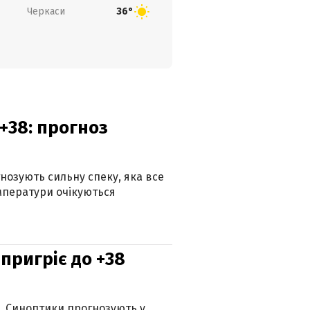
Черкаси
36°
+38: прогноз
гнозують сильну спеку, яка все
мператури очікуються
 пригріє до +38
ю. Синоптики прогнозують у