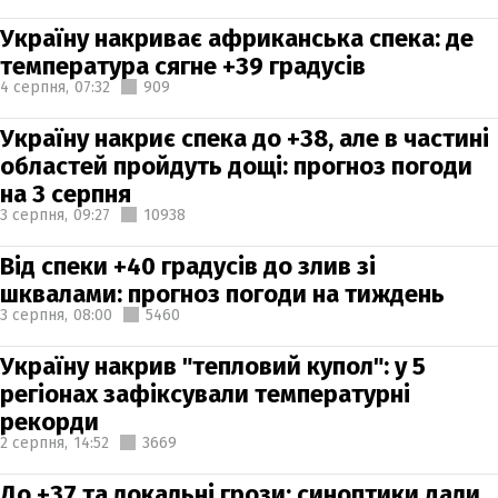
Україну накриває африканська спека: де
температура сягне +39 градусів
4 серпня,
07:32
909
Україну накриє спека до +38, але в частині
областей пройдуть дощі: прогноз погоди
на 3 серпня
3 серпня,
09:27
10938
Від спеки +40 градусів до злив зі
шквалами: прогноз погоди на тиждень
3 серпня,
08:00
5460
Україну накрив "тепловий купол": у 5
регіонах зафіксували температурні
рекорди
2 серпня,
14:52
3669
До +37 та локальні грози: синоптики дали