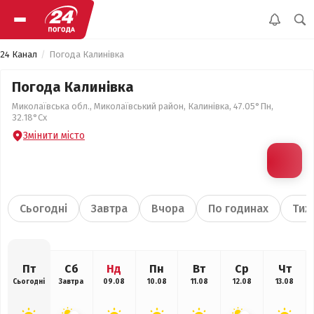
24 Канал
Погода Калинівка
Погода Калинівка
Миколаївська обл., Миколаївський район, Калинівка, 47.05°Пн,
32.18°Сх
Змінити місто
Сьогодні
Завтра
Вчора
По годинах
Тиж
Пт
Сб
Нд
Пн
Вт
Ср
Чт
Сьогодні
Завтра
09.08
10.08
11.08
12.08
13.08