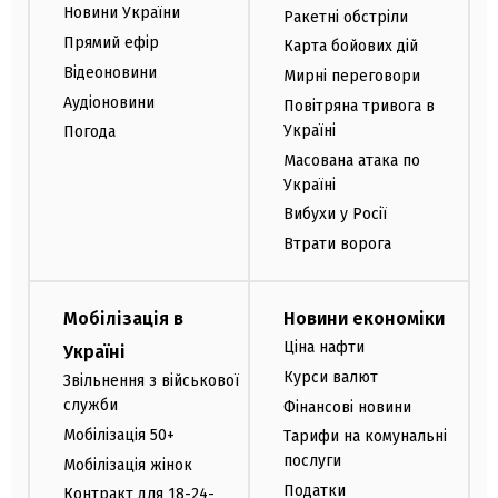
Новини України
Ракетні обстріли
Прямий ефір
Карта бойових дій
Відеоновини
Мирні переговори
Аудіоновини
Повітряна тривога в
Україні
Погода
Масована атака по
Україні
Вибухи у Росії
Втрати ворога
Мобілізація в
Новини економіки
Ціна нафти
Україні
Курси валют
Звільнення з військової
служби
Фінансові новини
Мобілізація 50+
Тарифи на комунальні
послуги
Мобілізація жінок
Податки
Контракт для 18-24-