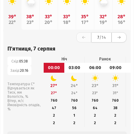
39°
38°
33°
33°
35°
32°
28°
22°
23°
20°
18°
17°
19°
16°
7
/14
П'ятниця, 7 серпня
Ніч
Ранок
Схід:
05:38
00:00
03:00
06:00
09:00
1
Захід:
20:16
Температура С°
27°
24°
23°
31°
Відчувається як
Тиск, мм
27°
24°
23°
31°
Вологість, %
760
760
760
760
Вітер, м/с
Ймовірність опадів,
47
56
64
38
%
2
1
2
2
2
2
2
2