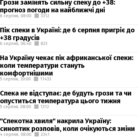
Грози замінять сильну спеку до +38:
прогноз погоди на найближчі дні
6 серпня,
08:00
3312
Пік спеки в Україні: де 6 серпня пригріє до
+38 градусів
6 серпня,
06:40
823
На Україну чекає пік африканської спеки:
коли температури стануть
комфортнішими
5 серпня,
20:00
11433
Спека не відступає: де будуть грози та чи
опуститься температура цього тижня
5 серпня,
08:00
1312
"Спекотна хвиля" накрила Україну:
синоптик розповів, коли очікуються зміни
4 серпня,
08:00
2341