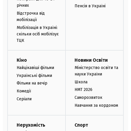
річних
Пенсія в Україні
Відстрочка від
мобілізації
Мобілізація в Україні:
скільки осіб мобілізує
ТЦК
Кіно
Новини Освіти
Найцікавіші фільми
Міністерство освіти та
науки України
Українські фільми
Школа
Фільми на вечір
НМТ 2026
Комедії
Саморозвиток
Серіали
Навчання за кордоном
Нерухомість
Спорт