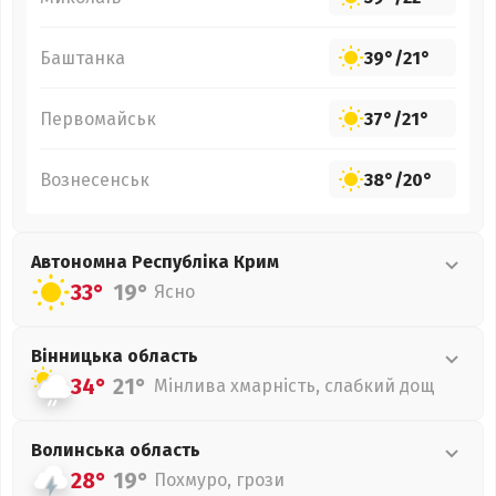
Баштанка
39°
/
21°
Первомайськ
37°
/
21°
Вознесенськ
38°
/
20°
Автономна Республіка Крим
33°
19°
Ясно
Вінницька
область
34°
21°
Мінлива хмарність, слабкий дощ
Волинська
область
28°
19°
Похмуро, грози