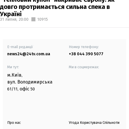
довго протримається сильна спека в
Україні
31 липня,
20:00
10915
E-mail редакції
Номер телефону:
news24@24tv.com.ua
+38 044 390 5077
Ми тут:
Ми в соцмережах:
м.Київ
,
вул. Володимирська
офіс
61/11,
50
Про нас
Угода Користувача Спільноти