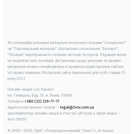
android
apple
smart tv
samsung smart tv
Всі комерційні рекламні матеріали позначені словами "Спецпроєкт"
чи "Партнерський матеріал". Матеріали з позначкою "Експерт",
"Позиція" відображають позицію авторів та героїв. Редакція може
не поділяти їхніх поглядів. Детальніше щодо реклами та правил
цитування можна ознайомитись в правилах користування сайтом.
Усі права захищені.
Матеріали сайту призначені для осіб старше
21
року (21+)
Онлайн-медіа «24 Канал»
пл. Галицька, буд. 15, м. Львів, 79008
Телефон
+380 (32) 229-77-77
Адреса електронної пошти —
legal@24tv.com.ua
Ідентифікатор онлайн-медіа в Реєстрі суб'єктів у сфері медіа —
R40-06057
© 2005—2026,
ПрАТ «Телерадіокомпанія "Люкс"», 24 Канал.