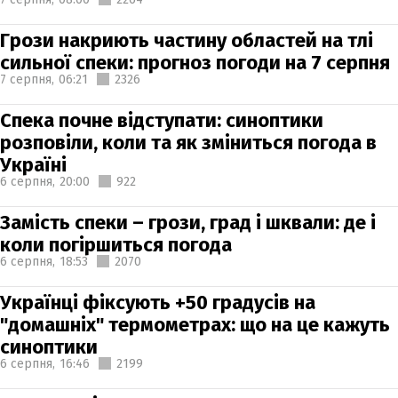
Грози накриють частину областей на тлі
сильної спеки: прогноз погоди на 7 серпня
7 серпня,
06:21
2326
Спека почне відступати: синоптики
розповіли, коли та як зміниться погода в
Україні
6 серпня,
20:00
922
Замість спеки – грози, град і шквали: де і
коли погіршиться погода
6 серпня,
18:53
2070
Українці фіксують +50 градусів на
"домашніх" термометрах: що на це кажуть
синоптики
6 серпня,
16:46
2199