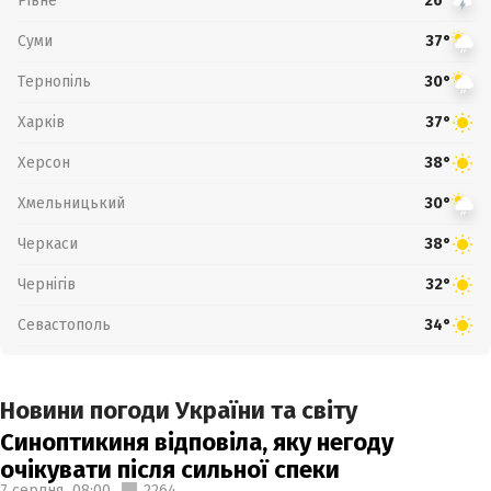
Рівне
26°
Суми
37°
Тернопіль
30°
Харків
37°
Херсон
38°
Хмельницький
30°
Черкаси
38°
Чернігів
32°
Севастополь
34°
Новини погоди України та світу
Синоптикиня відповіла, яку негоду
очікувати після сильної спеки
7 серпня,
08:00
2264