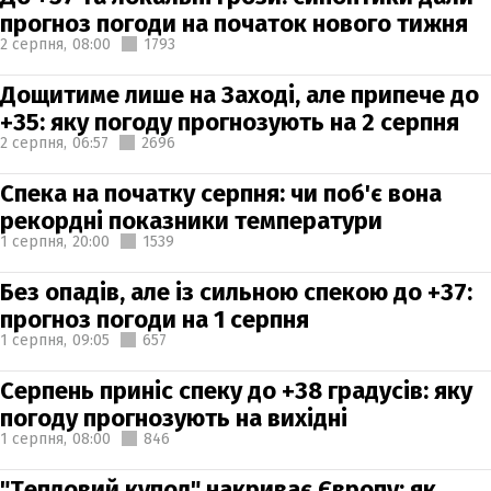
прогноз погоди на початок нового тижня
2 серпня,
08:00
1793
Дощитиме лише на Заході, але припече до
+35: яку погоду прогнозують на 2 серпня
2 серпня,
06:57
2696
Спека на початку серпня: чи поб'є вона
рекордні показники температури
1 серпня,
20:00
1539
Без опадів, але із сильною спекою до +37:
прогноз погоди на 1 серпня
1 серпня,
09:05
657
Серпень приніс спеку до +38 градусів: яку
погоду прогнозують на вихідні
1 серпня,
08:00
846
"Тепловий купол" накриває Європу: як