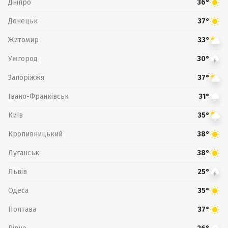
Дніпро
36°
Донецьк
37°
Житомир
33°
Ужгород
30°
Запоріжжя
37°
Івано-Франківськ
31°
Київ
35°
Кропивницький
38°
Луганськ
38°
Львів
25°
Одеса
35°
Полтава
37°