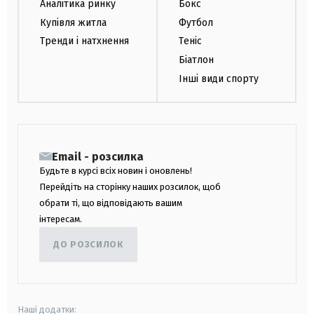
Аналітика ринку
Бокс
Купівля житла
Футбол
Тренди і натхнення
Теніс
Біатлон
Інші види спорту
Email - розсилка
Будьте в курсі всіх новин і оновлень!
Перейдіть на сторінку наших розсилок, щоб
обрати ті, що відповідають вашим
інтересам.
ДО РОЗСИЛОК
Наші додатки: