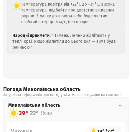
Температура повітря від +22°C до +39°C, висока
температура, подбайте про достатнє вживання
рідини. З ранку до вечора небо буде чистим,
слабкий вітер до 4 м/с, без опадів.
Народні прикмети:
"Пимена. Лелеки відлітають у
теплі краї. Якщо відлетіли до цього дня — зима буде
ранньою."
Погода Миколаївська
область
Актуальна інформація про погоду та атмосферні умови на сьогодні
Миколаївська
область
39°
22°
Ясно
Миколаїв
39°
/
22°