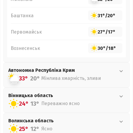
Баштанка
31°
/
20°
Первомайськ
27°
/
17°
Вознесенськ
30°
/
18°
Автономна Республіка Крим
33°
20°
Мінлива хмарність, зливи
Вінницька
область
24°
13°
Переважно ясно
Волинська
область
25°
12°
Ясно