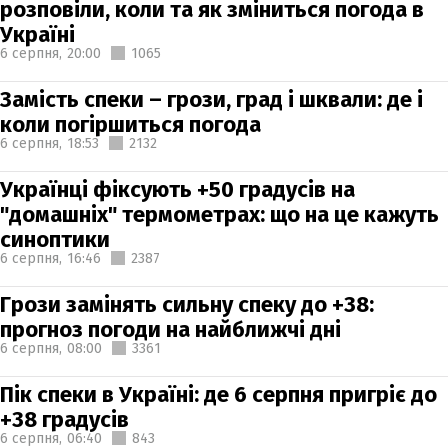
розповіли, коли та як зміниться погода в
Україні
6 серпня,
20:00
1065
Замість спеки – грози, град і шквали: де і
коли погіршиться погода
6 серпня,
18:53
2132
Українці фіксують +50 градусів на
"домашніх" термометрах: що на це кажуть
синоптики
6 серпня,
16:46
2387
Грози замінять сильну спеку до +38:
прогноз погоди на найближчі дні
6 серпня,
08:00
3361
Пік спеки в Україні: де 6 серпня пригріє до
+38 градусів
6 серпня,
06:40
843