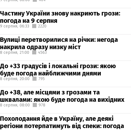
Частину України знову накриють грози:
погода на 9 серпня
9 серпня,
06:33
2220
Вулиці перетворилися на річки: негода
накрила одразу низку міст
8 серпня,
21:00
4563
До +33 градусів і локальні грози: якою
буде погода найближчими днями
8 серпня,
20:00
795
До +38, але місцями з грозами та
шквалами: якою буде погода на вихідних
8 серпня,
08:00
978
Похолодання йде в Україну, але деякі
регіони потерпатимуть від спеки: погода