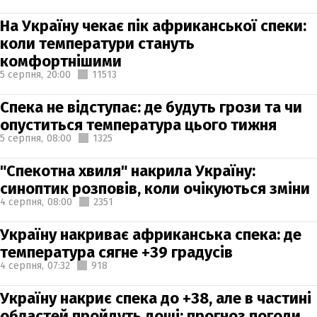
На Україну чекає пік африканської спеки:
коли температури стануть
комфортнішими
5 серпня,
20:00
11513
Спека не відступає: де будуть грози та чи
опуститься температура цього тижня
5 серпня,
08:00
1325
"Спекотна хвиля" накрила Україну:
синоптик розповів, коли очікуються зміни
4 серпня,
08:00
2351
Україну накриває африканська спека: де
температура сягне +39 градусів
4 серпня,
07:32
918
Україну накриє спека до +38, але в частині
областей пройдуть дощі: прогноз погоди