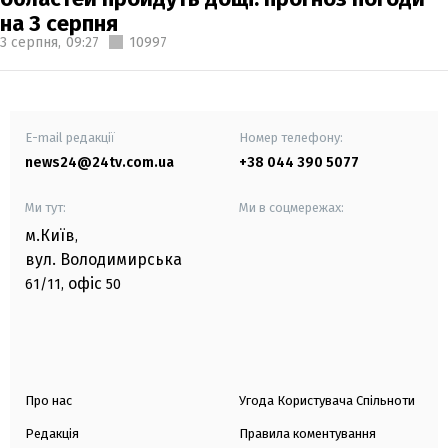
на 3 серпня
3 серпня,
09:27
10997
E-mail редакції
Номер телефону:
news24@24tv.com.ua
+38 044 390 5077
Ми тут:
Ми в соцмережах:
м.Київ
,
вул. Володимирська
офіс
61/11,
50
Про нас
Угода Користувача Спільноти
Редакція
Правила коментування