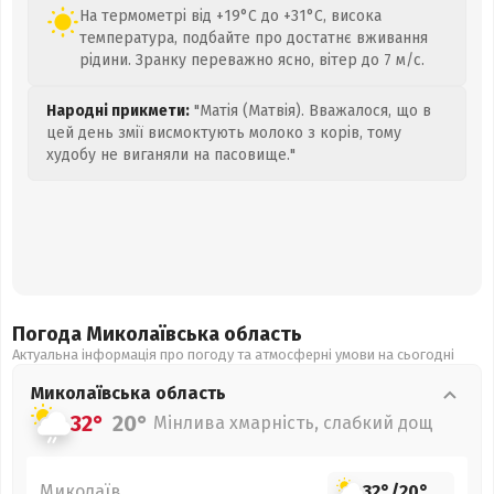
На термометрі від +19°C до +31°C, висока
температура, подбайте про достатнє вживання
рідини. Зранку переважно ясно, вітер до 7 м/с.
Народні прикмети:
"Матія (Матвія). Вважалося, що в
цей день змії висмоктують молоко з корів, тому
худобу не виганяли на пасовище."
Погода Миколаївська
область
Актуальна інформація про погоду та атмосферні умови на сьогодні
Миколаївська
область
32°
20°
Мінлива хмарність, слабкий дощ
Миколаїв
32°
/
20°