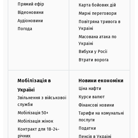
Прямий ефір
Карта бойових дій
Відеоновини
Мирні переговори
Аудіоновини
Повітряна тривога в
Україні
Погода
Масована атака по
Україні
Вибухи у Росії
Втрати ворога
Мобілізація в
Новини економіки
Ціна нафти
Україні
Курси валют
Звільнення з військової
служби
Фінансові новини
Мобілізація 50+
Тарифи на комунальні
послуги
Мобілізація жінок
Податки
Контракт для 18-24-
річних
Пенсія в Україні