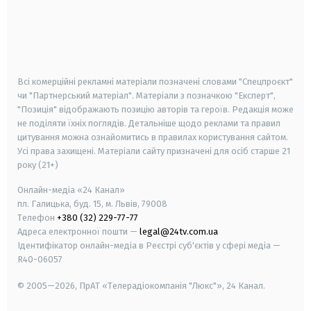
android
apple
smart tv
samsung smart tv
Всі комерційні рекламні матеріали позначені словами "Спецпроєкт"
чи "Партнерський матеріал". Матеріали з позначкою "Експерт",
"Позиція" відображають позицію авторів та героїв. Редакція може
не поділяти їхніх поглядів. Детальніше щодо реклами та правил
цитування можна ознайомитись в правилах користування сайтом.
Усі права захищені.
Матеріали сайту призначені для осіб старше
21
року (21+)
Онлайн-медіа «24 Канал»
пл. Галицька, буд. 15, м. Львів, 79008
Телефон
+380 (32) 229-77-77
Адреса електронної пошти —
legal@24tv.com.ua
Ідентифікатор онлайн-медіа в Реєстрі суб'єктів у сфері медіа —
R40-06057
© 2005—2026,
ПрАТ «Телерадіокомпанія "Люкс"», 24 Канал.