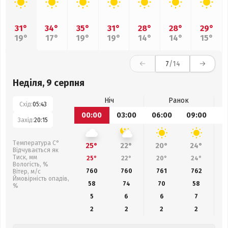
31°
34°
35°
31°
28°
28°
29°
19°
17°
19°
19°
14°
14°
15°
7
/14
Неділя, 9 серпня
Ніч
Ранок
Схід:
05:43
00:00
03:00
06:00
09:00
1
Захід:
20:15
Температура С°
25°
22°
20°
24°
Відчувається як
Тиск, мм
25°
22°
20°
24°
Вологість, %
760
760
761
762
Вітер, м/с
Ймовірність опадів,
58
74
70
58
%
5
6
6
7
2
2
2
2