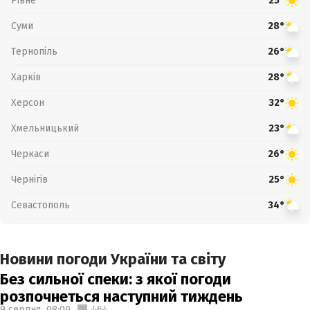
Рівне
25°
Суми
28°
Тернопіль
26°
Харків
28°
Херсон
32°
Хмельницький
23°
Черкаси
26°
Чернігів
25°
Севастополь
34°
Новини погоди України та світу
Без сильної спеки: з якої погоди
розпочнеться наступний тиждень
9 серпня,
08:00
464