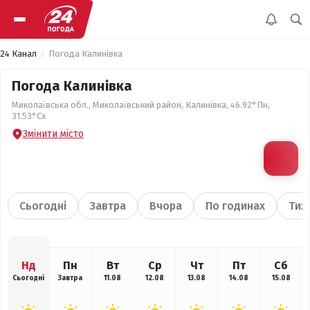
24 Канал
Погода Калинівка
Погода Калинівка
Миколаївська обл., Миколаївський район, Калинівка, 46.92°Пн,
31.53°Сх
Змінити місто
Сьогодні
Завтра
Вчора
По годинах
Тиж
Нд
Пн
Вт
Ср
Чт
Пт
Сб
Сьогодні
Завтра
11.08
12.08
13.08
14.08
15.08