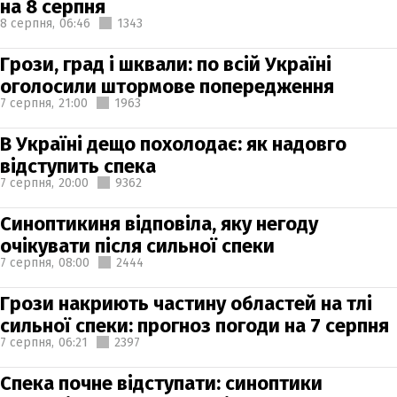
на 8 серпня
8 серпня,
06:46
1343
Грози, град і шквали: по всій Україні
оголосили штормове попередження
7 серпня,
21:00
1963
В Україні дещо похолодає: як надовго
відступить спека
7 серпня,
20:00
9362
Синоптикиня відповіла, яку негоду
очікувати після сильної спеки
7 серпня,
08:00
2444
Грози накриють частину областей на тлі
сильної спеки: прогноз погоди на 7 серпня
7 серпня,
06:21
2397
Спека почне відступати: синоптики