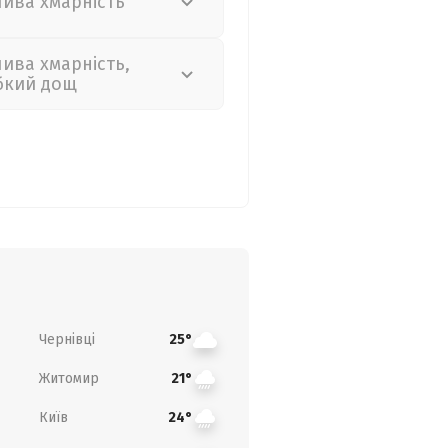
лива хмарність
лива хмарність,
бкий дощ
Чернівці
25°
Житомир
21°
Київ
24°