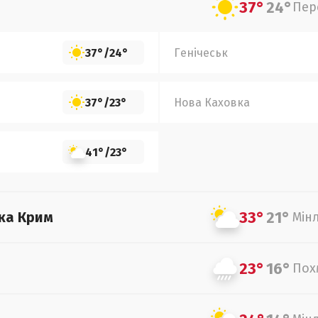
37°
24°
Пер
37°
/
24°
Генічеськ
37°
/
23°
Нова Каховка
41°
/
23°
33°
21°
ка Крим
Мін
23°
16°
Пох