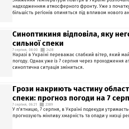
надходженням атмосферного фронту. Уже з початку
більшість регіонів опиняться під впливом нового а
Синоптикиня відповіла, яку нег
сильної спеки
7 серпня,
08:00
2438
Наразі в Україні переважає слабкий вітер, який м
погоду. Однак уже із 7 серпня через проходження 
синоптична ситуація зміниться.
Грози накриють частину областе
спеки: прогноз погоди на 7 сер
7 серпня,
06:21
2389
У п'ятницю, 7 серпня, в Україні подекуди утримаєт
прогнозують мінливу хмарність та опади у низці рег