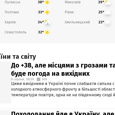
Луганськ
Миколаїв
38°
39°
Полтава
Рівне
33°
25°
Харків
Хмельницький
34°
23°
Севастополь
32°
ни та світу
До +38, але місцями з грозами 
буде погода на вихідних
8 серпня,
08:00
906
Цими вихідними в Україні почне слабшати сильна 
холодного атмосферного фронту в більшості област
температури повітря, одна не на південному сході й
Похолодання йде в Україну, але