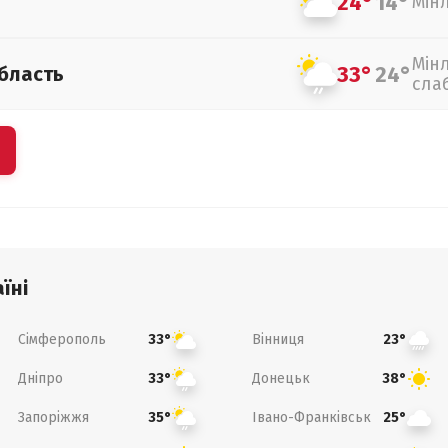
24°
14°
Мін
Мін
33°
24°
бласть
сла
їні
Сімферополь
Вінниця
33°
23°
Дніпро
Донецьк
33°
38°
Запоріжжя
Івано-Франківськ
35°
25°