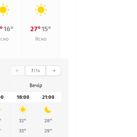
°
16°
27°
15°
Ясно
Ясно
7
/14
Вечір
00
18:00
21:00
°
32°
28°
°
33°
29°