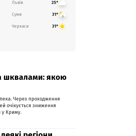
Львів
25°
Суми
31°
Черкаси
31°
та шквалами: якою
спека. Через проходження
ей очікується зниження
 у Криму.
 деякі регіони