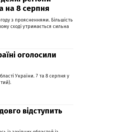
а на 8 серпня
огоду з проясненнями. Більшість
ному сході утримається сильна
країні оголосили
ласті України. 7 та 8 серпня у
тий).
адовго відступить
ь із західних областей із