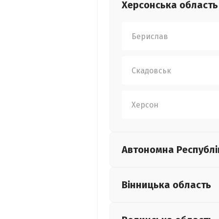
Херсонська
область
Берислав
Скадовськ
Херсон
Автономна Республі
Вінницька
область