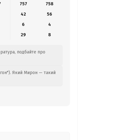
7
757
758
42
56
6
4
29
8
ература, подбайте про
гон"). Який Мирон — такий