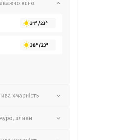
еважно ясно
31°
/
23°
38°
/
23°
лива хмарність
муро, зливи