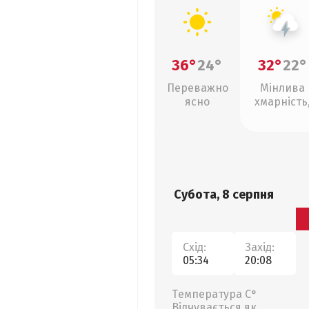
36°
24°
32°
22°
Переважно
Мінлива
ясно
хмарність
грози
Субота, 8 серпня
Схід:
Захід:
05:34
20:08
Температура С°
Відчувається як