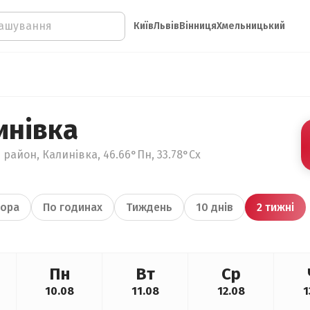
Київ
Львів
Вінниця
Хмельницький
инівка
 район, Калинівка, 46.66°Пн, 33.78°Сх
ора
По годинах
Тиждень
10 днів
2 тижні
Пн
Вт
Ср
10.08
11.08
12.08
1