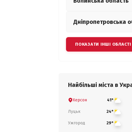
Волинська
область
Дніпропетровська
о
ПОКАЗАТИ ІНШІ ОБЛАСТІ
Найбільші міста в Укра
Херсон
41°
Луцьк
24°
Ужгород
29°