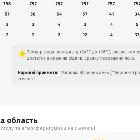
758
757
757
757
757
75
57
58
54
57
41
34
2
3
4
3
4
5
2
2
2
12
4
33
Температура повітря від +24°C до +36°C, висока темп
достатнє вживання рідини. Зранку переважно ясно.
Народні прикмети:
"Мирона. Вітряний день ("Мирон-вітро
і січень."
ка
область
огоду та атмосферні умови на сьогодні