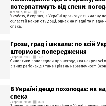
потерпатимуть від спеки: погод
8 серпня,
06:46
1299
У суботу, 8 серпня, в Україні прогнозують хмарну п
областей накриють дощі, однак на півдні та півден
спека.
Грози, град і шквали: по всій У
штормове попередження
7 серпня,
21:00
1936
Синоптики попередили про негоду, яка накриє усі об
різних регіонах діятиме І рівень небезпечності (жов
В Україні дещо похолодає: як н
спека
7 серпня,
20:00
7600
Зниження температури повітря в Україні розпочалос