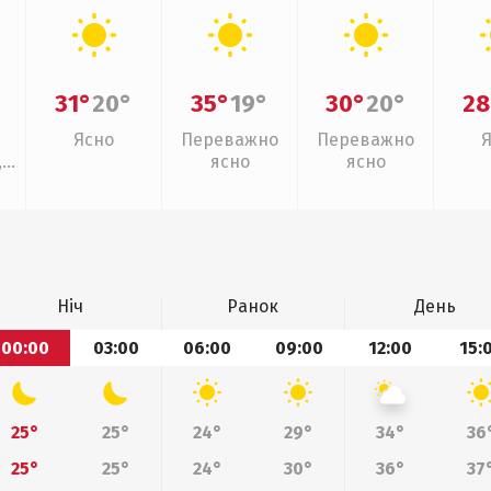
31°
20°
35°
19°
30°
20°
28
Ясно
Переважно
Переважно
,
ясно
ясно
Ніч
Ранок
День
00:00
03:00
06:00
09:00
12:00
15:
25°
25°
24°
29°
34°
36
25°
25°
24°
30°
36°
37