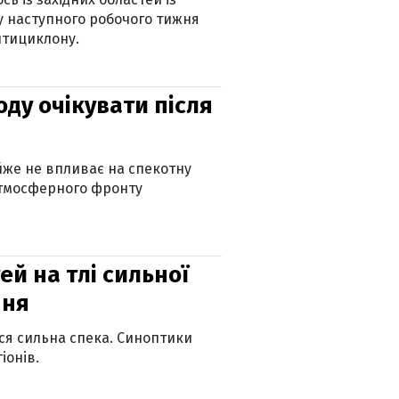
 наступного робочого тижня
нтициклону.
оду очікувати після
айже не впливає на спекотну
атмосферного фронту
й на тлі сильної
пня
ься сильна спека. Синоптики
іонів.