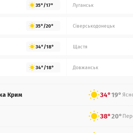
35°
/
17°
Луганськ
35°
/
20°
Сіверськодонецьк
34°
/
18°
Щастя
34°
/
18°
Довжанськ
34°
19°
ка Крим
Ясн
38°
20°
Пер