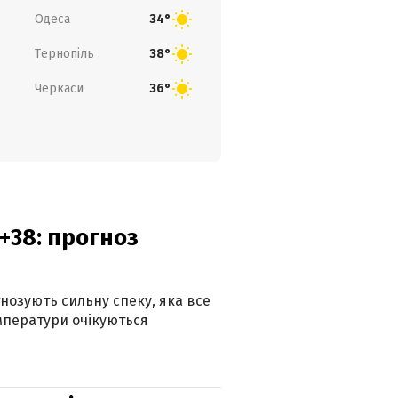
Одеса
34°
Тернопіль
38°
Черкаси
36°
+38: прогноз
гнозують сильну спеку, яка все
мператури очікуються