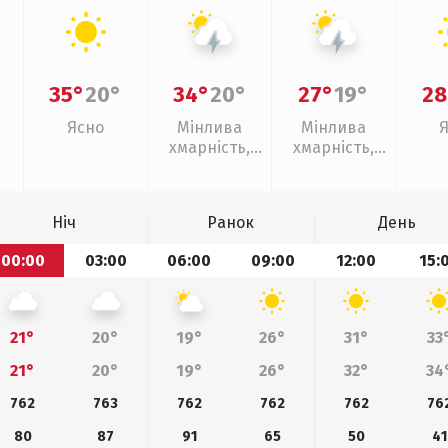
35°
20°
34°
20°
27°
19°
28
Ясно
Мінлива
Мінлива
хмарність,
хмарність,
грози
грози
Ніч
Ранок
День
00:00
03:00
06:00
09:00
12:00
15:
21°
20°
19°
26°
31°
33
21°
20°
19°
26°
32°
34
762
763
762
762
762
76
80
87
91
65
50
41