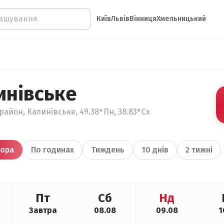
Київ
Львів
Вінниця
Хмельницький
инівське
район, Калинівське, 49.38°Пн, 38.83°Сх
ора
По годинах
Тиждень
10 днів
2 тижні
Пт
Сб
Нд
Завтра
08.08
09.08
1