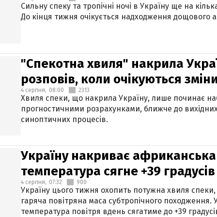
Сильну спеку та тропічні ночі в Україну ще на кіль
До кінця тижня очікується надходження дощового 
"Спекотна хвиля" накрила Укра
розповів, коли очікуються змін
4 серпня,
08:00
2313
Хвиля спеки, що накрила Україну, лише починає на
прогностичними розрахунками, ближче до вихідни
синоптичних процесів.
Україну накриває африканська 
температура сягне +39 градусів
4 серпня,
07:32
900
Україну цього тижня охопить потужна хвиля спеки,
гаряча повітряна маса субтропічного походження. У
температура повітря вдень сягатиме до +39 градусі