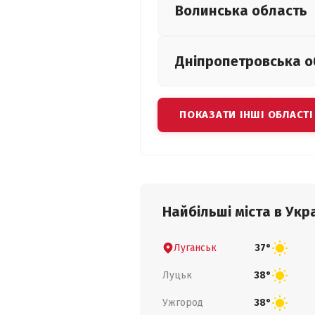
Волинська
область
Дніпропетровська
о
ПОКАЗАТИ ІНШІ ОБЛАСТІ
Найбільші міста в Укра
Луганськ
37°
Луцьк
38°
Ужгород
38°