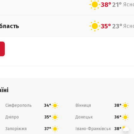
38°
21°
Ясн
35°
23°
бласть
Ясн
їні
Сімферополь
Вінниця
34°
38°
Дніпро
Донецьк
35°
36°
Запоріжжя
Івано-Франківськ
37°
38°