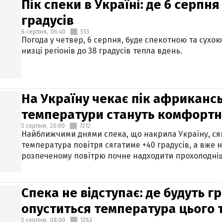
Пік спеки в Україні: де 6 серпня
градусів
6 серпня,
06:40
553
Погода у четвер, 6 серпня, буде спекотною та сухо
низці регіонів до 38 градусів тепла вдень.
На Україну чекає пік африкансь
температури стануть комфорт
5 серпня,
20:00
7212
Найближчими днями спека, що накрила Україну, сяг
температура повітря сягатиме +40 градусів, а вже 
розпеченому повітрю почне надходити прохолодніш
Спека не відступає: де будуть г
опуститься температура цього
5 серпня,
08:00
1263