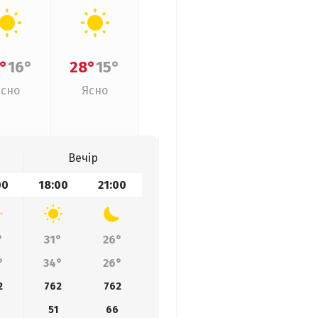
°
16°
28°
15°
Ясно
Ясно
Вечір
00
18:00
21:00
°
31°
26°
°
34°
26°
2
762
762
51
66