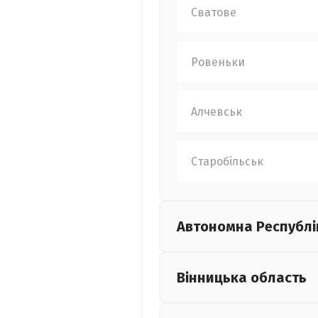
Сватове
Ровеньки
Алчевськ
Старобільськ
Автономна Республі
Вінницька
область