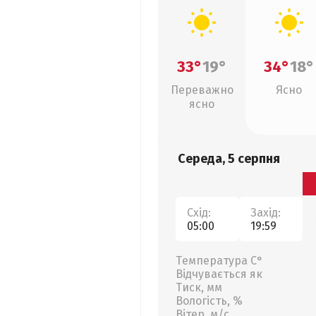
33°
19°
34°
18°
Переважно
Ясно
ясно
Середа, 5 серпня
Схід:
Захід:
05:00
19:59
Температура С°
Відчувається як
Тиск, мм
Вологість, %
Вітер, м/с