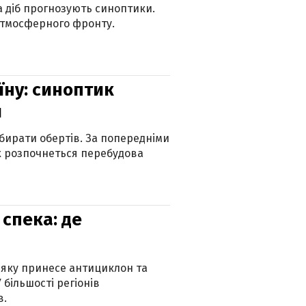
ка діб прогнозують синоптики.
атмосферного фронту.
їну: синоптик
и
бирати обертів. За попередніми
х розпочнеться перебудова
спека: де
 яку принесе антициклон та
 більшості регіонів
в.