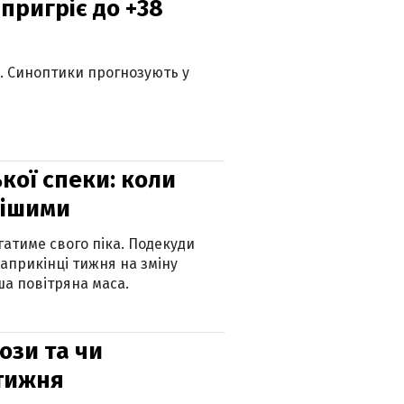
 пригріє до +38
ю. Синоптики прогнозують у
кої спеки: коли
нішими
атиме свого піка. Подекуди
наприкінці тижня на зміну
а повітряна маса.
рози та чи
 тижня