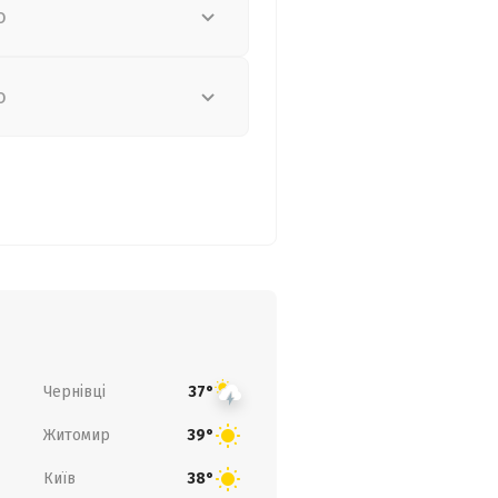
о
о
Чернівці
37°
Житомир
39°
Київ
38°