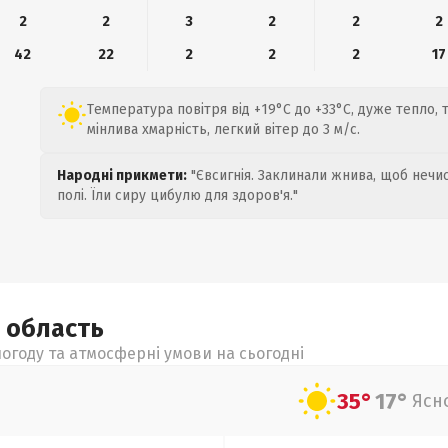
2
2
3
2
2
2
42
22
2
2
2
17
Температура повітря від +19°C до +33°C, дуже тепло, т
мінлива хмарність, легкий вітер до 3 м/с.
Народні прикмети:
"Євсигнія. Заклинали жнива, щоб нечис
полі. Їли сиру цибулю для здоров'я."
а
область
огоду та атмосферні умови на сьогодні
35°
17°
Ясн