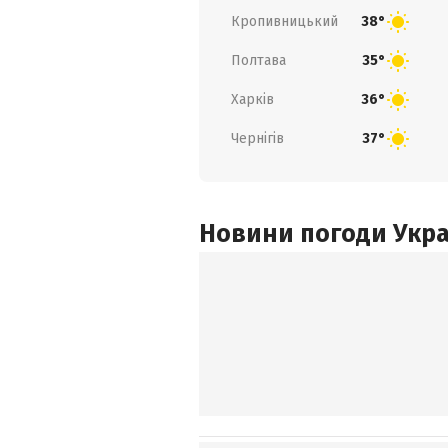
Кропивницький
38°
Полтава
35°
Харків
36°
Чернігів
37°
Новини погоди Украї