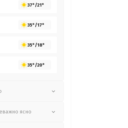
37°
/
21°
35°
/
17°
35°
/
18°
35°
/
20°
о
еважно ясно