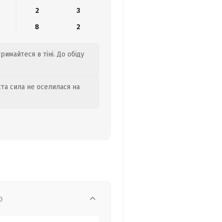
2
3
8
2
римайтеся в тіні. До обіду
та сила не оселилася на
о