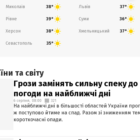
Миколаїв
Львів
38°
37°
Рівне
Суми
39°
36°
Херсон
Хмельницький
38°
37°
Севастополь
35°
ни та світу
Грози замінять сильну спеку до 
погоди на найближчі дні
6 серпня,
08:00
321
На найближчі дні в більшості областей України про
ж поступово йтиме на спад. Разом зі зниженням те
короткочасні опади.