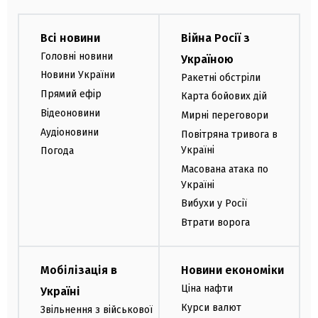
Всі новини
Війна Росії з
Головні новини
Україною
Новини України
Ракетні обстріли
Прямий ефір
Карта бойових дій
Відеоновини
Мирні переговори
Аудіоновини
Повітряна тривога в
Україні
Погода
Масована атака по
Україні
Вибухи у Росії
Втрати ворога
Мобілізація в
Новини економіки
Ціна нафти
Україні
Курси валют
Звільнення з військової