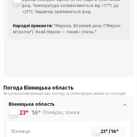
дощ. Температура коливатиметься від +17°C до
+23°C. Надвечір припиниться дощ.
Народні прикмети:
"Мирона. Вітряний день ("Мирон-
вітрогон"). Який Мирон — такий і січень."
Погода Вінницька
область
Актуальна інформація про погоду та атмосферні умови на сьогодні
Вінницька
область
23°
16°
Похмуро, зливи
Вінниця
23°
/
16°