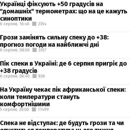
Українці фіксують +50 градусів на
"домашніх" термометрах: що на це кажуть
синоптики
6 серпня,
16:46
2354
Грози замінять сильну спеку до +38:
прогноз погоди на найближчі дні
6 серпня,
08:00
3357
Пік спеки в Україні: де 6 серпня пригріє до
+38 градусів
6 серпня,
06:40
836
На Україну чекає пік африканської спеки:
коли температури стануть
комфортнішими
5 серпня,
20:00
11499
Спека не відступає: де будуть грози та чи