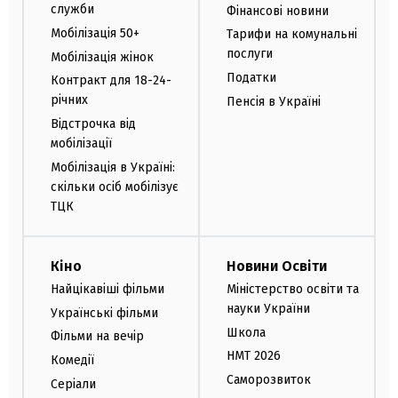
служби
Фінансові новини
Мобілізація 50+
Тарифи на комунальні
послуги
Мобілізація жінок
Податки
Контракт для 18-24-
річних
Пенсія в Україні
Відстрочка від
мобілізації
Мобілізація в Україні:
скільки осіб мобілізує
ТЦК
Кіно
Новини Освіти
Найцікавіші фільми
Міністерство освіти та
науки України
Українські фільми
Школа
Фільми на вечір
НМТ 2026
Комедії
Саморозвиток
Серіали