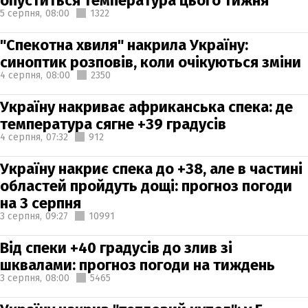
опуститься температура цього тижня
5 серпня,
08:00
1322
"Спекотна хвиля" накрила Україну:
синоптик розповів, коли очікуються зміни
4 серпня,
08:00
2350
Україну накриває африканська спека: де
температура сягне +39 градусів
4 серпня,
07:32
912
Україну накриє спека до +38, але в частині
областей пройдуть дощі: прогноз погоди
на 3 серпня
3 серпня,
09:27
10991
Від спеки +40 градусів до злив зі
шквалами: прогноз погоди на тиждень
3 серпня,
08:00
5465