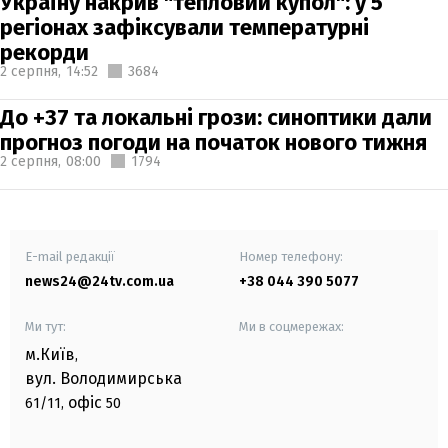
Україну накрив "тепловий купол": у 5
регіонах зафіксували температурні
рекорди
2 серпня,
14:52
3684
До +37 та локальні грози: синоптики дали
прогноз погоди на початок нового тижня
2 серпня,
08:00
1794
E-mail редакції
Номер телефону:
news24@24tv.com.ua
+38 044 390 5077
Ми тут:
Ми в соцмережах:
м.Київ
,
вул. Володимирська
офіс
61/11,
50