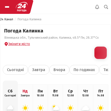
24 Канал
Погода Калинка
Погода Калинка
Вінницька обл., Тульчинський район, Калинка, 48.5°Пн, 28.37°Сх
Змінити місто
Сьогодні
Завтра
Вчора
По годинах
Тиж
Сб
Нд
Пн
Вт
Ср
Чт
Пт
Сьогодні
Завтра
10.08
11.08
12.08
13.08
14.08