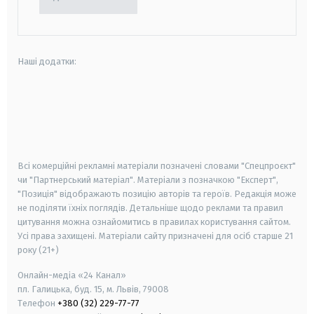
Наші додатки:
android
apple
smart tv
samsung smart tv
Всі комерційні рекламні матеріали позначені словами "Спецпроєкт"
чи "Партнерський матеріал". Матеріали з позначкою "Експерт",
"Позиція" відображають позицію авторів та героїв. Редакція може
не поділяти їхніх поглядів. Детальніше щодо реклами та правил
цитування можна ознайомитись в правилах користування сайтом.
Усі права захищені.
Матеріали сайту призначені для осіб старше
21
року (21+)
Онлайн-медіа «24 Канал»
пл. Галицька, буд. 15, м. Львів, 79008
Телефон
+380 (32) 229-77-77