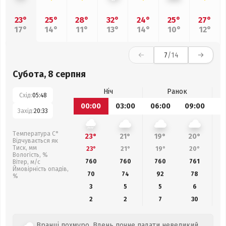
23°
25°
28°
32°
24°
25°
27°
17°
14°
11°
13°
14°
10°
12°
7
/14
Субота, 8 серпня
Ніч
Ранок
Схід:
05:48
00:00
03:00
06:00
09:00
1
Захід:
20:33
Температура С°
23°
21°
19°
20°
Відчувається як
Тиск, мм
23°
21°
19°
20°
Вологість, %
760
760
760
761
Вітер, м/с
Ймовірність опадів,
70
74
92
78
%
3
5
5
6
2
2
7
30
Вранці похмуро. Вдень почне падати невеликий