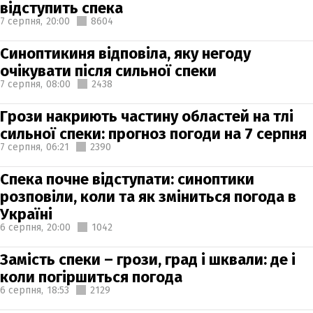
відступить спека
7 серпня,
20:00
8604
Синоптикиня відповіла, яку негоду
очікувати після сильної спеки
7 серпня,
08:00
2438
Грози накриють частину областей на тлі
сильної спеки: прогноз погоди на 7 серпня
7 серпня,
06:21
2390
Спека почне відступати: синоптики
розповіли, коли та як зміниться погода в
Україні
6 серпня,
20:00
1042
Замість спеки – грози, град і шквали: де і
коли погіршиться погода
6 серпня,
18:53
2129