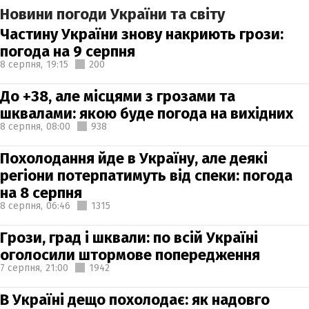
Новини погоди України та світу
Частину України знову накриють грози:
погода на 9 серпня
8 серпня,
19:15
200
До +38, але місцями з грозами та
шквалами: якою буде погода на вихідних
8 серпня,
08:00
938
Похолодання йде в Україну, але деякі
регіони потерпатимуть від спеки: погода
на 8 серпня
8 серпня,
06:46
1315
Грози, град і шквали: по всій Україні
оголосили штормове попередження
7 серпня,
21:00
1942
В Україні дещо похолодає: як надовго