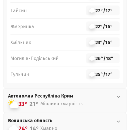
Гайсин
27°
/
17°
Жмеринка
22°
/
16°
Хмільник
23°
/
16°
Могилів-Подільський
26°
/
18°
Тульчин
25°
/
17°
Автономна Республіка Крим
33°
21°
Мінлива хмарність
Волинська
область
24°
14°
Хмарно