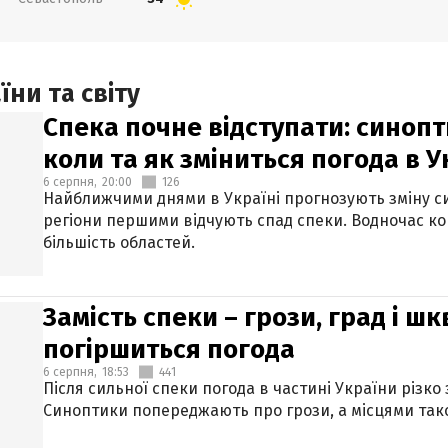
ни та світу
Спека почне відступати: синопт
коли та як зміниться погода в У
6 серпня,
20:00
126
Найближчими днями в Україні прогнозують зміну син
регіони першими відчують спад спеки. Водночас к
більшість областей.
Замість спеки – грози, град і шк
погіршиться погода
6 серпня,
18:53
441
Після сильної спеки погода в частині України різко
Синоптики попереджають про грози, а місцями тако