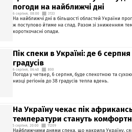
погоди на найближчі дні
6 серпня,
08:00
3133
На найближчі дні в більшості областей України про
ж поступово йтиме на спад. Разом зі зниженням те
короткочасні опади.
Пік спеки в Україні: де 6 серпня
градусів
6 серпня,
06:40
800
Погода у четвер, 6 серпня, буде спекотною та сухо
низці регіонів до 38 градусів тепла вдень.
На Україну чекає пік африкансь
температури стануть комфорт
5 серпня,
20:00
11209
Найближчими днями спека, що накрила Україну, сяг