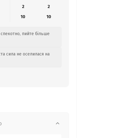
2
2
10
10
 спекотно, пийте більше
та сила не оселилася на
о