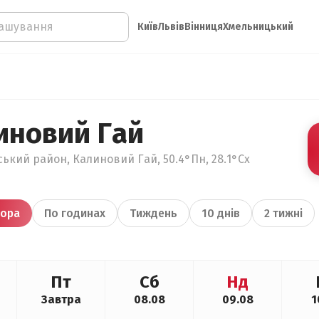
Київ
Львів
Вінниця
Хмельницький
иновий Гай
ький район, Калиновий Гай, 50.4°Пн, 28.1°Сх
ора
По годинах
Тиждень
10 днів
2 тижні
Пт
Сб
Нд
Завтра
08.08
09.08
1