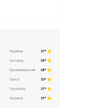
Чернівці
37°
Ужгород
39°
Кропивницький
38°
Одеса
33°
Тернопіль
37°
Черкаси
37°