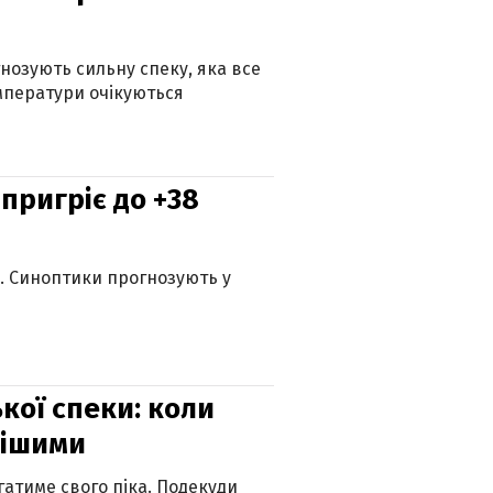
гнозують сильну спеку, яка все
мператури очікуються
 пригріє до +38
ю. Синоптики прогнозують у
кої спеки: коли
нішими
атиме свого піка. Подекуди