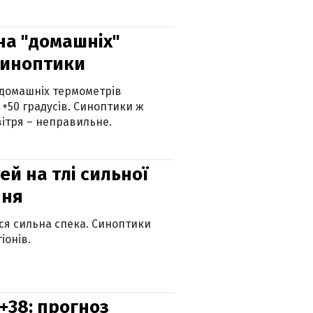
 на "домашніх"
синоптики
 домашніх термометрів
 +50 градусів. Синоптики ж
ітря – неправильне.
й на тлі сильної
пня
ься сильна спека. Синоптики
іонів.
+38: прогноз