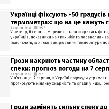
Українці фіксують +50 градусів
термометрах: що на це кажуть 
6 серпня,
16:46
1007
У четвер, 6 серпня, мережею стали ширитись фото
українців, показники на яких нібито перевалили за
пояснюють, що таке вимірювання температури пов
Грози накриють частину областе
спеки: прогноз погоди на 7 сер
6 серпня,
15:54
287
У п'ятницю, 7 серпня, в Україні подекуди утримаєт
прогнозують мінливу хмарність та опади у низці рег
Грози замінять сильну спеку до 