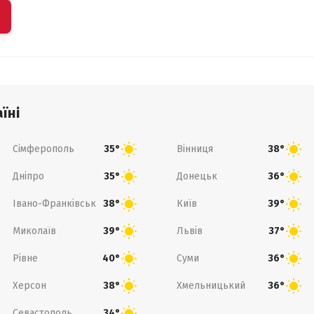
їні
Сімферополь
Вінниця
35°
38°
Дніпро
Донецьк
35°
36°
Івано-Франківськ
Київ
38°
39°
Миколаїв
Львів
39°
37°
Рівне
Суми
40°
36°
Херсон
Хмельницький
38°
36°
Севастополь
34°