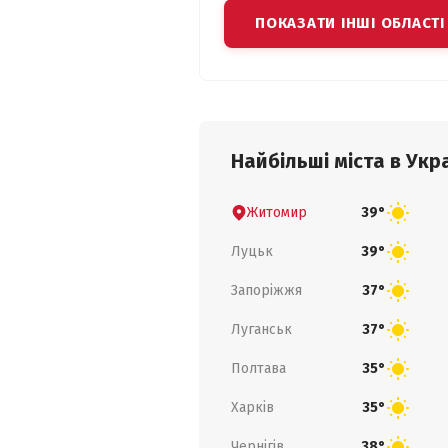
ПОКАЗАТИ ІНШІ ОБЛАСТІ
Найбільші міста в Укра
Житомир
39°
Луцьк
39°
Запоріжжя
37°
Луганськ
37°
Полтава
35°
Харків
35°
Чернігів
38°