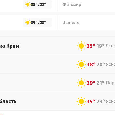
38°
/
22°
Житомир
39°
/
23°
Звягель
35°
19°
ка Крим
Ясн
38°
20°
Ясн
39°
21°
Пер
35°
23°
бласть
Ясн