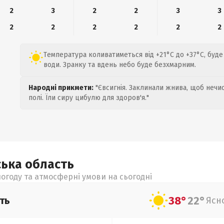
2
3
2
2
3
3
2
2
2
2
2
2
Температура коливатиметься від +21°C до +37°C, буде
води. Зранку та вдень небо буде безхмарним.
Народні прикмети:
"Євсигнія. Заклинали жнива, щоб нечис
полі. Їли сиру цибулю для здоров'я."
ська
область
огоду та атмосферні умови на сьогодні
38°
22°
ть
Ясн