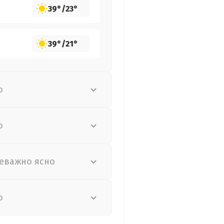
39°
/
23°
39°
/
21°
о
о
еважно ясно
о