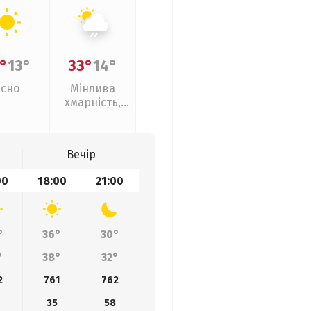
°
13°
33°
14°
Ясно
Мінлива
хмарність,
слабкий дощ
Вечір
00
18:00
21:00
°
36°
30°
°
38°
32°
2
761
762
35
58