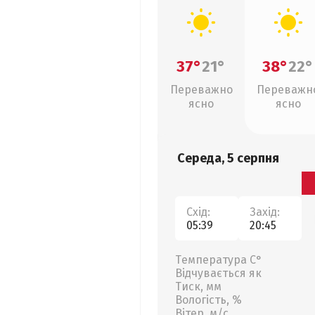
37°
21°
38°
22°
Переважно
Переважн
ясно
ясно
Середа, 5 серпня
Схід:
Захід:
05:39
20:45
Температура С°
Відчувається як
Тиск, мм
Вологість, %
Вітер, м/с