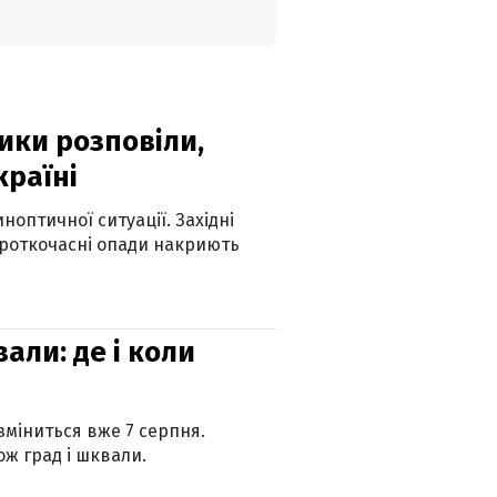
ики розповіли,
країні
оптичної ситуації. Західні
ороткочасні опади накриють
вали: де і коли
 зміниться вже 7 серпня.
ж град і шквали.