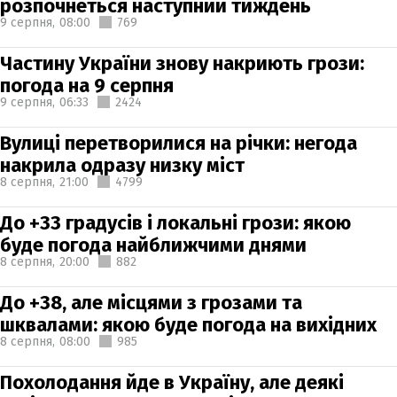
розпочнеться наступний тиждень
9 серпня,
08:00
769
Частину України знову накриють грози:
погода на 9 серпня
9 серпня,
06:33
2424
Вулиці перетворилися на річки: негода
накрила одразу низку міст
8 серпня,
21:00
4799
До +33 градусів і локальні грози: якою
буде погода найближчими днями
8 серпня,
20:00
882
До +38, але місцями з грозами та
шквалами: якою буде погода на вихідних
8 серпня,
08:00
985
Похолодання йде в Україну, але деякі