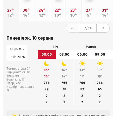
27°
30°
24°
22°
23°
27°
31°
12°
14°
12°
10°
10°
9°
14°
7
/14
Понеділок, 10 серпня
Ніч
Ранок
Схід:
05:34
00:00
03:00
06:00
09:00
1
Захід:
20:26
Температура С°
16°
14°
13°
19°
Відчувається як
Тиск, мм
16°
14°
13°
19°
Вологість, %
766
766
766
766
Вітер, м/с
Ймовірність опадів,
79
78
82
65
%
2
2
2
2
2
2
2
2
З ранку до вечора небо буде чистим, легкий вітер