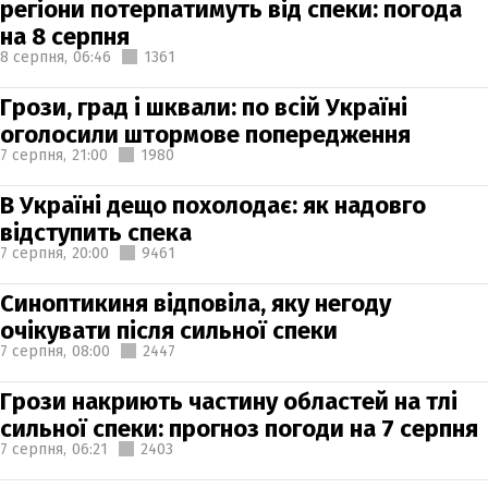
регіони потерпатимуть від спеки: погода
на 8 серпня
8 серпня,
06:46
1361
Грози, град і шквали: по всій Україні
оголосили штормове попередження
7 серпня,
21:00
1980
В Україні дещо похолодає: як надовго
відступить спека
7 серпня,
20:00
9461
Синоптикиня відповіла, яку негоду
очікувати після сильної спеки
7 серпня,
08:00
2447
Грози накриють частину областей на тлі
сильної спеки: прогноз погоди на 7 серпня
7 серпня,
06:21
2403