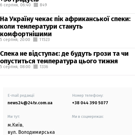
6 серпня,
06:40
849
На Україну чекає пік африканської спеки:
коли температури стануть
комфортнішими
5 серпня,
20:00
11523
Спека не відступає: де будуть грози та чи
опуститься температура цього тижня
5 серпня,
08:00
1336
E-mail редакції
Номер телефону:
news24@24tv.com.ua
+38 044 390 5077
Ми тут:
Ми в соцмережах:
м.Київ
,
вул. Володимирська