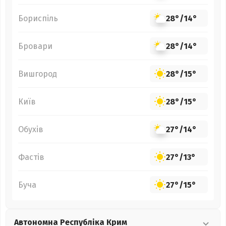
Бориспіль
28°
/
14°
Бровари
28°
/
14°
Вишгород
28°
/
15°
Київ
28°
/
15°
Обухів
27°
/
14°
Фастів
27°
/
13°
Буча
27°
/
15°
Автономна Республіка Крим