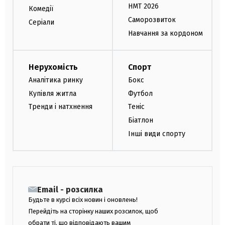
НМТ 2026
Комедії
Саморозвиток
Серіали
Навчання за кордоном
Нерухомість
Спорт
Аналітика ринку
Бокс
Купівля житла
Футбол
Тренди і натхнення
Теніс
Біатлон
Інші види спорту
Email - розсилка
Будьте в курсі всіх новин і оновлень!
Перейдіть на сторінку наших розсилок, щоб
обрати ті, що відповідають вашим