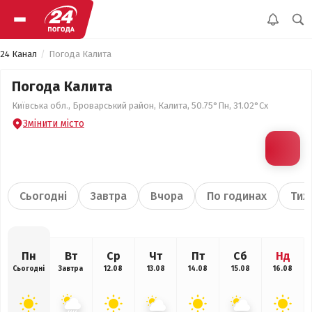
24 Канал
Погода Калита
Погода Калита
Київська обл., Броварський район, Калита, 50.75°Пн, 31.02°Сх
Змінити місто
Сьогодні
Завтра
Вчора
По годинах
Тиж
Пн
Вт
Ср
Чт
Пт
Сб
Нд
Сьогодні
Завтра
12.08
13.08
14.08
15.08
16.08