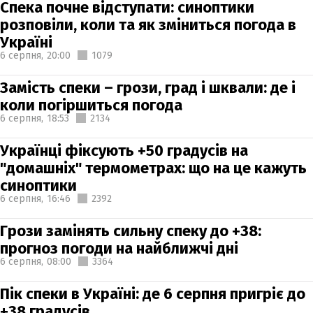
Спека почне відступати: синоптики
розповіли, коли та як зміниться погода в
Україні
6 серпня,
20:00
1079
Замість спеки – грози, град і шквали: де і
коли погіршиться погода
6 серпня,
18:53
2134
Українці фіксують +50 градусів на
"домашніх" термометрах: що на це кажуть
синоптики
6 серпня,
16:46
2392
Грози замінять сильну спеку до +38:
прогноз погоди на найближчі дні
6 серпня,
08:00
3364
Пік спеки в Україні: де 6 серпня пригріє до
+38 градусів