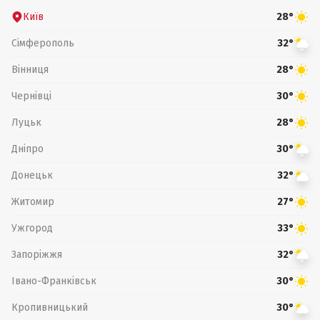
Київ
28°
Сімферополь
32°
Вінниця
28°
Чернівці
30°
Луцьк
28°
Дніпро
30°
Донецьк
32°
Житомир
27°
Ужгород
33°
Запоріжжя
32°
Івано-Франківськ
30°
Кропивницький
30°