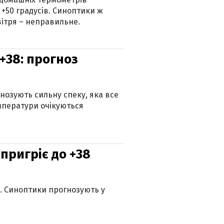
 +50 градусів. Синоптики ж
ітря – неправильне.
+38: прогноз
гнозують сильну спеку, яка все
мператури очікуються
 пригріє до +38
ю. Синоптики прогнозують у