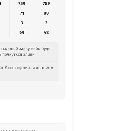
0
759
759
4
71
88
3
2
69
48
го сонця. Зранку небо буде
у почнуться зливи.
аї. Якщо відлетіли до цього