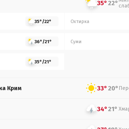
Мін
35°
22°
сла
35°
/
22°
Охтирка
36°
/
21°
Суми
35°
/
21°
33°
20°
ка Крим
Пер
34°
21°
Хма