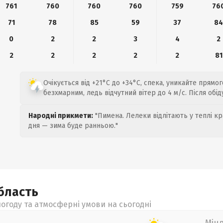
761
760
760
760
759
76
71
78
85
59
37
8
0
2
2
3
4
2
2
2
2
2
2
81
Очікується від +21°C до +34°C, спека, уникайте прямо
безхмарним, ледь відчутний вітер до 4 м/с. Після обід
Народні прикмети:
"Пимена. Лелеки відлітають у теплі кр
дня — зима буде ранньою."
бласть
огоду та атмосферні умови на сьогодні