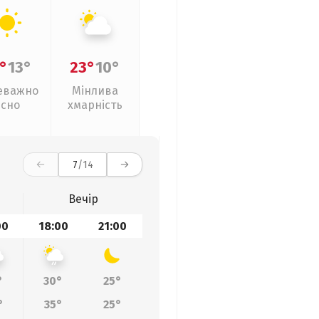
°
13°
23°
10°
еважно
Мінлива
ясно
хмарність
7
/14
Вечір
00
18:00
21:00
°
30°
25°
°
35°
25°