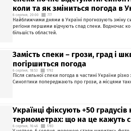
коли та як зміниться погода в У
6 серпня,
20:00
777
Найближчими днями в Україні прогнозують зміну син
регіони першими відчують спад спеки. Водночас к
більшість областей.
Замість спеки – грози, град і шк
погіршиться погода
6 серпня,
18:53
1792
Після сильної спеки погода в частині України різко
Синоптики попереджають про грози, а місцями тако
Українці фіксують +50 градусів
термометрах: що на це кажуть 
6 серпня,
16:46
1783
У четвер, 6 серпня, мережею стали ширитись фото