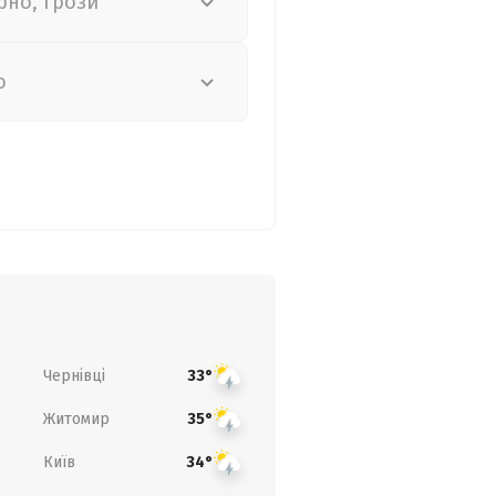
рно, грози
о
Чернівці
33°
Житомир
35°
Київ
34°