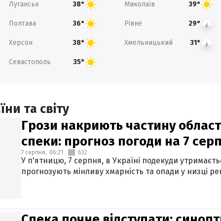
Луганськ
Миколаїв
38°
39°
Полтава
Рівне
36°
29°
Херсон
Хмельницький
38°
31°
Севастополь
35°
ни та світу
Грози накриють частину областе
спеки: прогноз погоди на 7 сер
7 серпня,
06:21
632
У п'ятницю, 7 серпня, в Україні подекуди утримаєт
прогнозують мінливу хмарність та опади у низці рег
Спека почне відступати: синопт