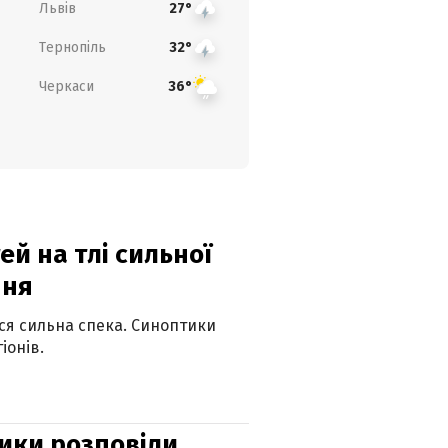
Львів
27°
Тернопіль
32°
Черкаси
36°
й на тлі сильної
пня
ься сильна спека. Синоптики
іонів.
ики розповіли,