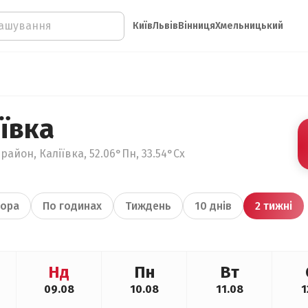
Київ
Львів
Вінниця
Хмельницький
ївка
айон, Каліївка, 52.06°Пн, 33.54°Сх
ора
По годинах
Тиждень
10 днів
2 тижні
Нд
Пн
Вт
09.08
10.08
11.08
1