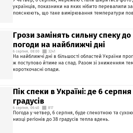
українців, показники на яких нібито перевалили за
пояснюють, що таке вимірювання температури пов
Грози замінять сильну спеку до 
погоди на найближчі дні
6 серпня,
08:00
3241
На найближчі дні в більшості областей України про
ж поступово йтиме на спад. Разом зі зниженням те
короткочасні опади.
Пік спеки в Україні: де 6 серпня
градусів
6 серпня,
06:40
817
Погода у четвер, 6 серпня, буде спекотною та сухо
низці регіонів до 38 градусів тепла вдень.