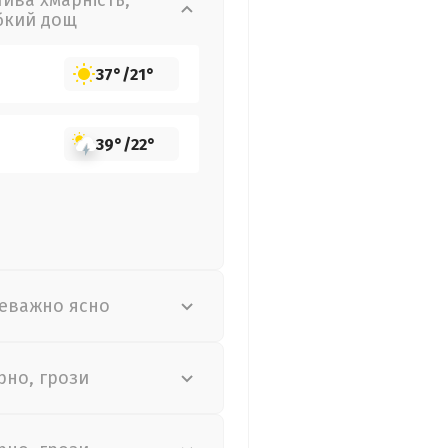
лива хмарність,
бкий дощ
37°
/
21°
39°
/
22°
еважно ясно
рно, грози