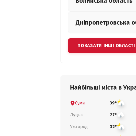
Волинська
область
Дніпропетровська
о
ПОКАЗАТИ ІНШІ ОБЛАСТІ
Найбільші міста в Укра
Суми
39°
Луцьк
27°
Ужгород
32°