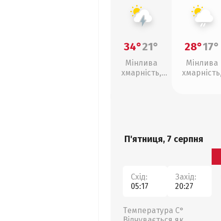
34°
21°
28°
17°
Мінлива
Мінлива
хмарність,
хмарність
грози
слабкий д
П'ятниця, 7 серпня
Схід:
Захід:
05:17
20:27
Температура С°
Відчувається як