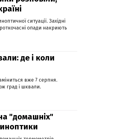
країні
оптичної ситуації. Західні
ороткочасні опади накриють
вали: де і коли
 зміниться вже 7 серпня.
ж град і шквали.
 на "домашніх"
синоптики
 домашніх термометрів