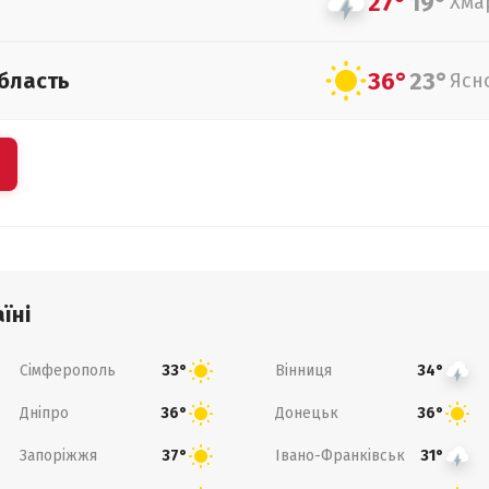
27°
19°
Хма
36°
23°
бласть
Ясн
їні
Сімферополь
Вінниця
33°
34°
Дніпро
Донецьк
36°
36°
Запоріжжя
Івано-Франківськ
37°
31°