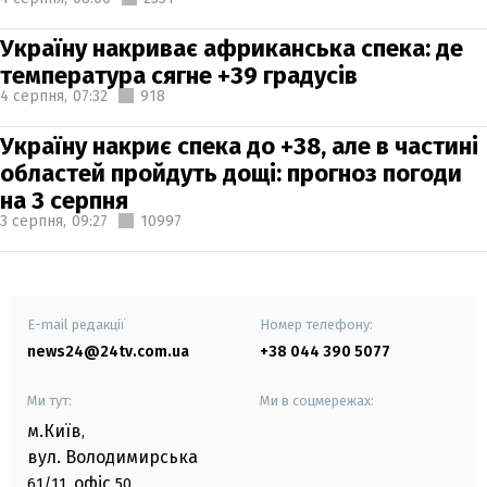
Україну накриває африканська спека: де
температура сягне +39 градусів
4 серпня,
07:32
918
Україну накриє спека до +38, але в частині
областей пройдуть дощі: прогноз погоди
на 3 серпня
3 серпня,
09:27
10997
E-mail редакції
Номер телефону:
news24@24tv.com.ua
+38 044 390 5077
Ми тут:
Ми в соцмережах:
м.Київ
,
вул. Володимирська
офіс
61/11,
50