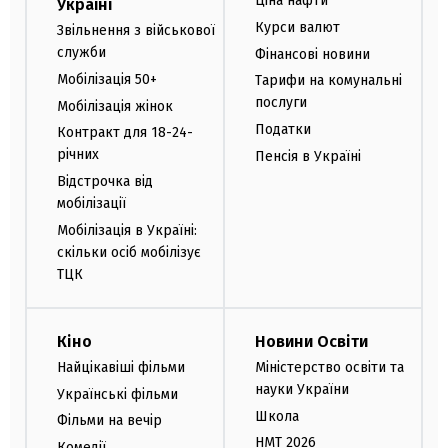
Ціна нафти
Україні
Курси валют
Звільнення з військової
служби
Фінансові новини
Мобілізація 50+
Тарифи на комунальні
послуги
Мобілізація жінок
Податки
Контракт для 18-24-
річних
Пенсія в Україні
Відстрочка від
мобілізації
Мобілізація в Україні:
скільки осіб мобілізує
ТЦК
Кіно
Новини Освіти
Найцікавіші фільми
Міністерство освіти та
науки України
Українські фільми
Школа
Фільми на вечір
НМТ 2026
Комедії