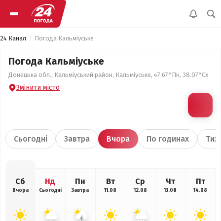
24 Канал
Погода Кальміуське
Погода Кальміуське
Донецька обл., Кальміуський район, Кальміуське, 47.67°Пн, 38.07°Сх
Змінити місто
Сьогодні
Завтра
Вчора
По годинах
Тиж
Сб
Нд
Пн
Вт
Ср
Чт
Пт
Вчора
Сьогодні
Завтра
11.08
12.08
13.08
14.08