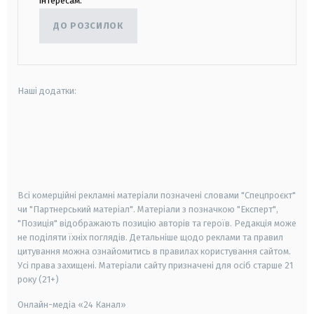
інтересам.
ДО РОЗСИЛОК
Наші додатки:
android
apple
smart tv
samsung smart tv
Всі комерційні рекламні матеріали позначені словами "Спецпроєкт"
чи "Партнерський матеріал". Матеріали з позначкою "Експерт",
"Позиція" відображають позицію авторів та героїв. Редакція може
не поділяти їхніх поглядів. Детальніше щодо реклами та правил
цитування можна ознайомитись в правилах користування сайтом.
Усі права захищені.
Матеріали сайту призначені для осіб старше
21
року (21+)
Онлайн-медіа «24 Канал»