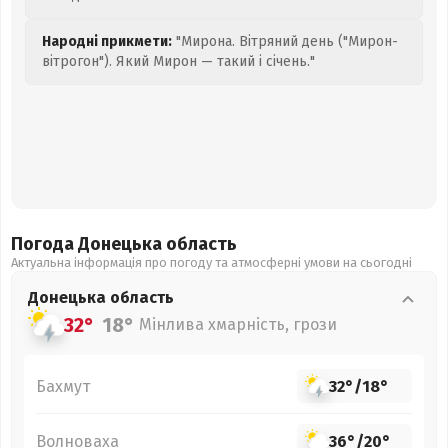
Народні прикмети:
"Мирона. Вітряний день ("Мирон-
вітрогон"). Який Мирон — такий і січень."
Погода Донецька
область
Актуальна інформація про погоду та атмосферні умови на сьогодні
Донецька
область
32°
18°
Мінлива хмарність, грози
Бахмут
32°
/
18°
Волноваха
36°
/
20°