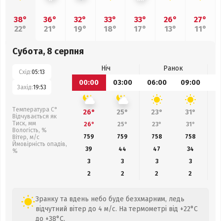
38°
36°
32°
33°
33°
26°
27°
22°
21°
19°
18°
17°
13°
11°
Субота, 8 серпня
Ніч
Ранок
Схід:
05:13
00:00
03:00
06:00
09:00
1
Захід:
19:53
Температура С°
26°
25°
23°
31°
Відчувається як
Тиск, мм
26°
25°
23°
31°
Вологість, %
759
759
758
758
Вітер, м/с
Ймовірність опадів,
39
44
47
34
%
3
3
3
3
2
2
2
2
Зранку та вдень небо буде безхмарним, ледь
відчутний вітер до 4 м/с. На термометрі від +22°C
до +38°C.