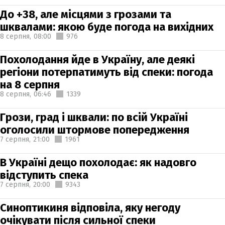
До +38, але місцями з грозами та
шквалами: якою буде погода на вихідних
8 серпня,
08:00
976
Похолодання йде в Україну, але деякі
регіони потерпатимуть від спеки: погода
на 8 серпня
8 серпня,
06:46
1339
Грози, град і шквали: по всій Україні
оголосили штормове попередження
7 серпня,
21:00
1961
В Україні дещо похолодає: як надовго
відступить спека
7 серпня,
20:00
9343
Синоптикиня відповіла, яку негоду
очікувати після сильної спеки