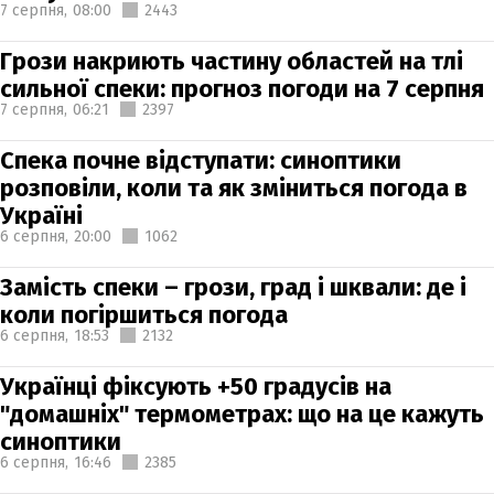
7 серпня,
08:00
2443
Грози накриють частину областей на тлі
сильної спеки: прогноз погоди на 7 серпня
7 серпня,
06:21
2397
Спека почне відступати: синоптики
розповіли, коли та як зміниться погода в
Україні
6 серпня,
20:00
1062
Замість спеки – грози, град і шквали: де і
коли погіршиться погода
6 серпня,
18:53
2132
Українці фіксують +50 градусів на
"домашніх" термометрах: що на це кажуть
синоптики
6 серпня,
16:46
2385