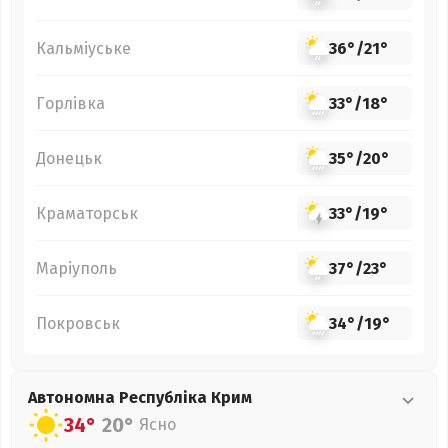
Кальміуське
36°
/
21°
Горлівка
33°
/
18°
Донецьк
35°
/
20°
Краматорськ
33°
/
19°
Маріуполь
37°
/
23°
Покровськ
34°
/
19°
Автономна Республіка Крим
34°
20°
Ясно