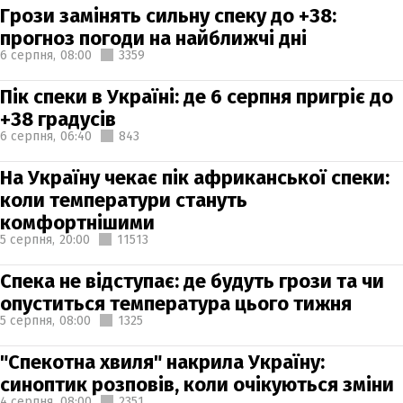
Грози замінять сильну спеку до +38:
прогноз погоди на найближчі дні
6 серпня,
08:00
3359
Пік спеки в Україні: де 6 серпня пригріє до
+38 градусів
6 серпня,
06:40
843
На Україну чекає пік африканської спеки:
коли температури стануть
комфортнішими
5 серпня,
20:00
11513
Спека не відступає: де будуть грози та чи
опуститься температура цього тижня
5 серпня,
08:00
1325
"Спекотна хвиля" накрила Україну:
синоптик розповів, коли очікуються зміни
4 серпня,
08:00
2351