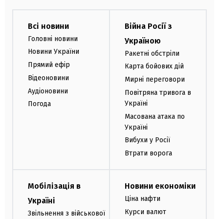
Всі новини
Війна Росії з
Головні новини
Україною
Новини України
Ракетні обстріли
Прямий ефір
Карта бойових дій
Відеоновини
Мирні переговори
Аудіоновини
Повітряна тривога в
Україні
Погода
Масована атака по
Україні
Вибухи у Росії
Втрати ворога
Мобілізація в
Новини економіки
Ціна нафти
Україні
Курси валют
Звільнення з військової