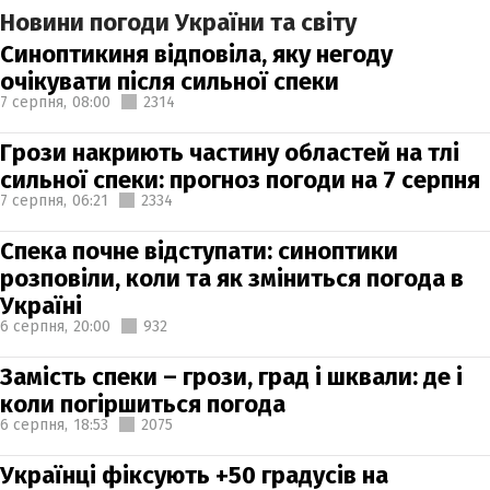
Новини погоди України та світу
Синоптикиня відповіла, яку негоду
очікувати після сильної спеки
7 серпня,
08:00
2314
Грози накриють частину областей на тлі
сильної спеки: прогноз погоди на 7 серпня
7 серпня,
06:21
2334
Спека почне відступати: синоптики
розповіли, коли та як зміниться погода в
Україні
6 серпня,
20:00
932
Замість спеки – грози, град і шквали: де і
коли погіршиться погода
6 серпня,
18:53
2075
Українці фіксують +50 градусів на