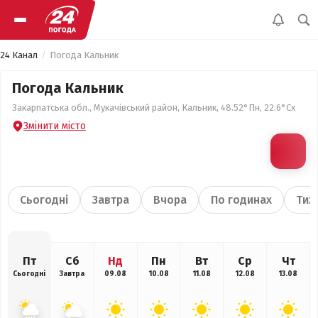
24 Канал
Погода Кальник
Погода Кальник
Закарпатська обл., Мукачівський район, Кальник, 48.52°Пн, 22.6°Сх
Змінити місто
Сьогодні
Завтра
Вчора
По годинах
Тиж
Пт
Сб
Нд
Пн
Вт
Ср
Чт
Сьогодні
Завтра
09.08
10.08
11.08
12.08
13.08