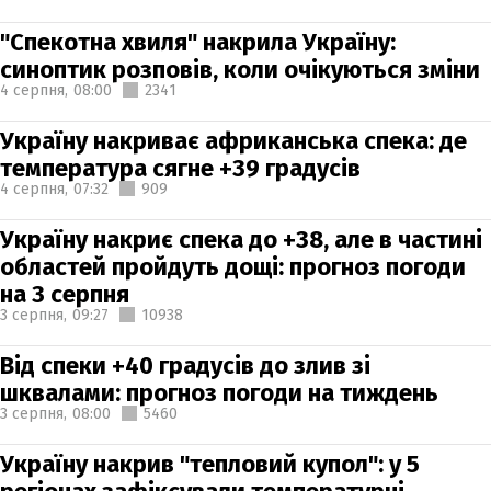
"Спекотна хвиля" накрила Україну:
синоптик розповів, коли очікуються зміни
4 серпня,
08:00
2341
Україну накриває африканська спека: де
температура сягне +39 градусів
4 серпня,
07:32
909
Україну накриє спека до +38, але в частині
областей пройдуть дощі: прогноз погоди
на 3 серпня
3 серпня,
09:27
10938
Від спеки +40 градусів до злив зі
шквалами: прогноз погоди на тиждень
3 серпня,
08:00
5460
Україну накрив "тепловий купол": у 5