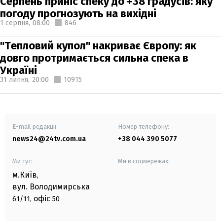
Серпень приніс спеку до +38 градусів: яку
погоду прогнозують на вихідні
1 серпня,
08:00
846
"Тепловий купол" накриває Європу: як
довго протримається сильна спека в
Україні
31 липня,
20:00
10915
E-mail редакції
Номер телефону:
news24@24tv.com.ua
+38 044 390 5077
Ми тут:
Ми в соцмережах:
м.Київ
,
вул. Володимирська
офіс
61/11,
50