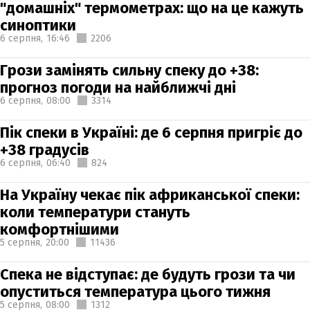
"домашніх" термометрах: що на це кажуть
синоптики
6 серпня,
16:46
2206
Грози замінять сильну спеку до +38:
прогноз погоди на найближчі дні
6 серпня,
08:00
3314
Пік спеки в Україні: де 6 серпня пригріє до
+38 градусів
6 серпня,
06:40
824
На Україну чекає пік африканської спеки:
коли температури стануть
комфортнішими
5 серпня,
20:00
11436
Спека не відступає: де будуть грози та чи
опуститься температура цього тижня
5 серпня,
08:00
1312