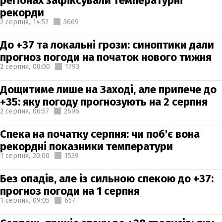
регіонах зафіксували температурні
рекорди
2 серпня,
14:52
3669
До +37 та локальні грози: синоптики дали
прогноз погоди на початок нового тижня
2 серпня,
08:00
1793
Дощитиме лише на Заході, але припече до
+35: яку погоду прогнозують на 2 серпня
2 серпня,
06:57
2696
Спека на початку серпня: чи поб'є вона
рекордні показники температури
1 серпня,
20:00
1539
Без опадів, але із сильною спекою до +37:
прогноз погоди на 1 серпня
1 серпня,
09:05
657