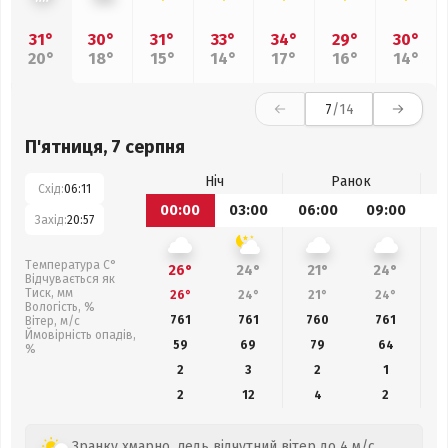
31°
30°
31°
33°
34°
29°
30°
20°
18°
15°
14°
17°
16°
14°
7
/14
П'ятниця, 7 серпня
Ніч
Ранок
Схід:
06:11
00:00
03:00
06:00
09:00
1
Захід:
20:57
Температура С°
26°
24°
21°
24°
Відчувається як
Тиск, мм
26°
24°
21°
24°
Вологість, %
761
761
760
761
Вітер, м/с
Ймовірність опадів,
59
69
79
64
%
2
3
2
1
2
12
4
2
Зранку хмарно, ледь відчутний вітер до 4 м/с.