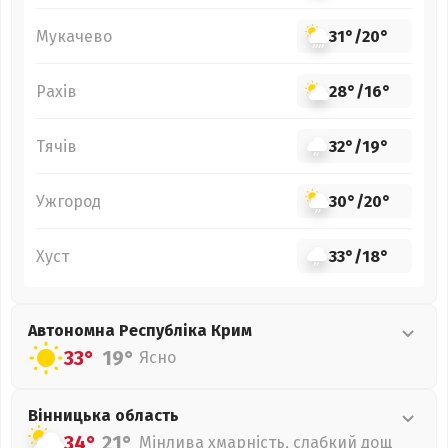
Мукачево
31°
/
20°
Рахів
28°
/
16°
Тячів
32°
/
19°
Ужгород
30°
/
20°
Хуст
33°
/
18°
Автономна Республіка Крим
33°
19°
Ясно
Вінницька
область
34°
21°
Мінлива хмарність, слабкий дощ