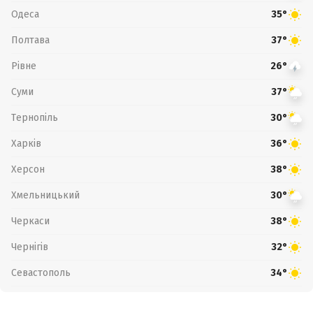
Одеса
35°
Полтава
37°
Рівне
26°
Суми
37°
Тернопіль
30°
Харків
36°
Херсон
38°
Хмельницький
30°
Черкаси
38°
Чернігів
32°
Севастополь
34°