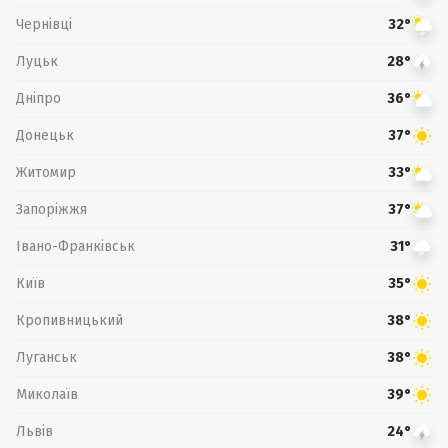
Чернівці
32°
Луцьк
28°
Дніпро
36°
Донецьк
37°
Житомир
33°
Запоріжжя
37°
Івано-Франківськ
31°
Київ
35°
Кропивницький
38°
Луганськ
38°
Миколаїв
39°
Львів
24°