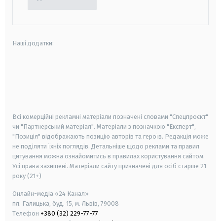
Наші додатки:
android
apple
smart tv
samsung smart tv
Всі комерційні рекламні матеріали позначені словами "Спецпроєкт"
чи "Партнерський матеріал". Матеріали з позначкою "Експерт",
"Позиція" відображають позицію авторів та героїв. Редакція може
не поділяти їхніх поглядів. Детальніше щодо реклами та правил
цитування можна ознайомитись в правилах користування сайтом.
Усі права захищені.
Матеріали сайту призначені для осіб старше
21
року (21+)
Онлайн-медіа «24 Канал»
пл. Галицька, буд. 15, м. Львів, 79008
Телефон
+380 (32) 229-77-77