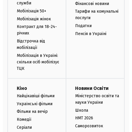
служби
Фінансові новини
Мобілізація 50+
Тарифи на комунальні
послуги
Мобілізація жінок
Податки
Контракт для 18-24-
річних
Пенсія в Україні
Відстрочка від
мобілізації
Мобілізація в Україні:
скільки осіб мобілізує
ТЦК
Кіно
Новини Освіти
Найцікавіші фільми
Міністерство освіти та
науки України
Українські фільми
Школа
Фільми на вечір
НМТ 2026
Комедії
Саморозвиток
Серіали