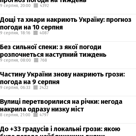
9 серпня,
20:00
4392
Дощі та хмари накриють Україну: прогноз
погоди на 10 серпня
9 серпня,
18:16
4087
Без сильної спеки: з якої погоди
розпочнеться наступний тиждень
9 серпня,
08:00
768
Частину України знову накриють грози:
погода на 9 серпня
9 серпня,
06:33
2422
Вулиці перетворилися на річки: негода
накрила одразу низку міст
8 серпня,
21:00
4797
До +33 градусів і локальні грози: якою