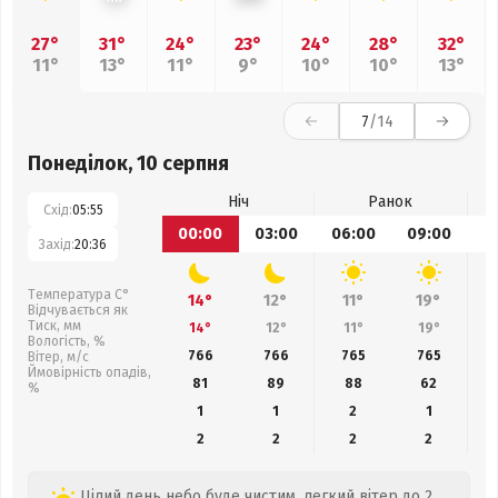
27°
31°
24°
23°
24°
28°
32°
11°
13°
11°
9°
10°
10°
13°
7
/14
Понеділок, 10 серпня
Ніч
Ранок
Схід:
05:55
00:00
03:00
06:00
09:00
1
Захід:
20:36
Температура С°
14°
12°
11°
19°
Відчувається як
Тиск, мм
14°
12°
11°
19°
Вологість, %
766
766
765
765
Вітер, м/с
Ймовірність опадів,
81
89
88
62
%
1
1
2
1
2
2
2
2
Цілий день небо буде чистим, легкий вітер до 2