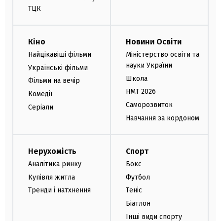
ТЦК
Кіно
Новини Освіти
Найцікавіші фільми
Міністерство освіти та
науки України
Українські фільми
Школа
Фільми на вечір
НМТ 2026
Комедії
Саморозвиток
Серіали
Навчання за кордоном
Нерухомість
Спорт
Аналітика ринку
Бокс
Купівля житла
Футбол
Тренди і натхнення
Теніс
Біатлон
Інші види спорту