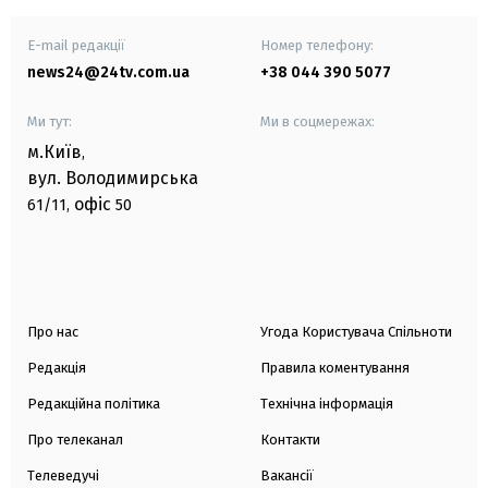
E-mail редакції
Номер телефону:
news24@24tv.com.ua
+38 044 390 5077
Ми тут:
Ми в соцмережах:
м.Київ
,
вул. Володимирська
офіс
61/11,
50
Про нас
Угода Користувача Спільноти
Редакція
Правила коментування
Редакційна політика
Технічна інформація
Про телеканал
Контакти
Телеведучі
Вакансії