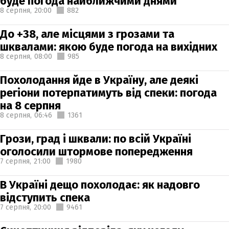
буде погода найближчими днями
8 серпня,
20:00
882
До +38, але місцями з грозами та
шквалами: якою буде погода на вихідних
8 серпня,
08:00
985
Похолодання йде в Україну, але деякі
регіони потерпатимуть від спеки: погода
на 8 серпня
8 серпня,
06:46
1361
Грози, град і шквали: по всій Україні
оголосили штормове попередження
7 серпня,
21:00
1980
В Україні дещо похолодає: як надовго
відступить спека
7 серпня,
20:00
9461