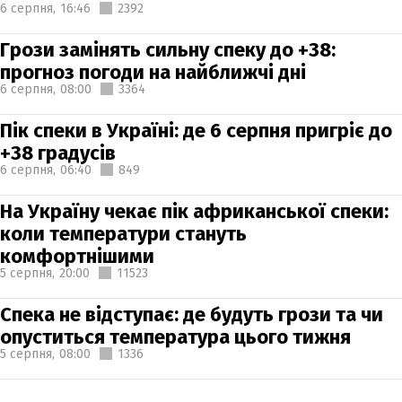
6 серпня,
16:46
2392
Грози замінять сильну спеку до +38:
прогноз погоди на найближчі дні
6 серпня,
08:00
3364
Пік спеки в Україні: де 6 серпня пригріє до
+38 градусів
6 серпня,
06:40
849
На Україну чекає пік африканської спеки:
коли температури стануть
комфортнішими
5 серпня,
20:00
11523
Спека не відступає: де будуть грози та чи
опуститься температура цього тижня
5 серпня,
08:00
1336