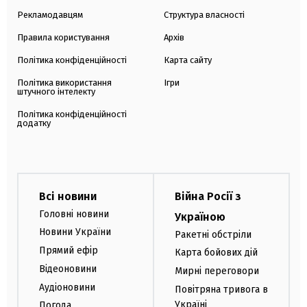
Рекламодавцям
Структура власності
Правила користування
Архів
Політика конфіденційності
Карта сайту
Політика використання
Ігри
штучного інтелекту
Політика конфіденційності
додатку
Всі новини
Війна Росії з
Головні новини
Україною
Новини України
Ракетні обстріли
Прямий ефір
Карта бойових дій
Відеоновини
Мирні переговори
Аудіоновини
Повітряна тривога в
Україні
Погода