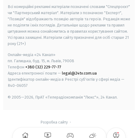
Всі комерційні рекламні матеріали позначені словами "Спецпроєкт"
чи "Партнерський матеріал". Матеріали з позначкою "Експерт",
"Позиція" відображають позицію авторів та героїв. Редакція може
не поділяти їхніх поглядів. Детальніше щодо реклами та правил
цитування можна ознайомитись в правилах користування сайтом.
Усі права захищені.
Матеріали сайту призначені для осіб старше
21
року (21+)
Онлайн-медіа «24 Канал»
пл. Галицька, буд. 15, м. Львів, 79008
Телефон
+380 (32) 229-77-77
Адреса електронної пошти —
legal@24tv.com.ua
Ідентифікатор онлайн-медіа в Реєстрі суб'єктів у сфері медіа —
R40-06057
© 2005—2026,
ПрАТ «Телерадіокомпанія "Люкс"», 24 Канал.
Розробка сайту
-