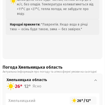
м/с, без опадів. Температура коливатиметься від
+11°C до +27°C, тепла погода, не забудьте про
воду.
Народні прикмети:
"Лаврентія. Якщо вода в річці
тиха — осінь буде тихою, зима — без завірюх."
Погода Хмельницька
область
Актуальна інформація про погоду та атмосферні умови на сьогодні
Хмельницька
область
26°
12°
Ясно
Хмельницький
26°
/
12°