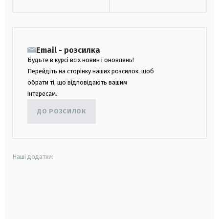
Email - розсилка
Будьте в курсі всіх новин і оновлень!
Перейдіть на сторінку наших розсилок, щоб
обрати ті, що відповідають вашим
інтересам.
ДО РОЗСИЛОК
Наші додатки:
android
apple
smart tv
samsung smart tv