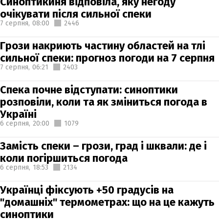
Синоптикиня відповіла, яку негоду
очікувати після сильної спеки
7 серпня,
08:00
2446
Грози накриють частину областей на тлі
сильної спеки: прогноз погоди на 7 серпня
7 серпня,
06:21
2403
Спека почне відступати: синоптики
розповіли, коли та як зміниться погода в
Україні
6 серпня,
20:00
1079
Замість спеки – грози, град і шквали: де і
коли погіршиться погода
6 серпня,
18:53
2134
Українці фіксують +50 градусів на
"домашніх" термометрах: що на це кажуть
синоптики