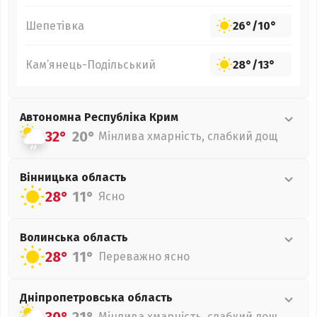
Шепетівка
26°
/
10°
Кам’янець-Подільський
28°
/
13°
Автономна Республіка Крим
32°
20°
Мінлива хмарність, слабкий дощ
Вінницька
область
28°
11°
Ясно
Волинська
область
28°
11°
Переважно ясно
Дніпропетровська
область
Мінлива хмарність, слабкий дощ