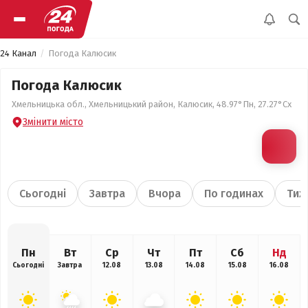
24 Канал
Погода Калюсик
Погода Калюсик
Хмельницька обл., Хмельницький район, Калюсик, 48.97°Пн, 27.27°Сх
Змінити місто
Сьогодні
Завтра
Вчора
По годинах
Тиж
Пн
Вт
Ср
Чт
Пт
Сб
Нд
Сьогодні
Завтра
12.08
13.08
14.08
15.08
16.08