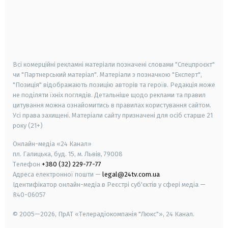
android
apple
smart tv
samsung smart tv
Всі комерційні рекламні матеріали позначені словами "Спецпроєкт"
чи "Партнерський матеріал". Матеріали з позначкою "Експерт",
"Позиція" відображають позицію авторів та героїв. Редакція може
не поділяти їхніх поглядів. Детальніше щодо реклами та правил
цитування можна ознайомитись в правилах користування сайтом.
Усі права захищені.
Матеріали сайту призначені для осіб старше
21
року (21+)
Онлайн-медіа «24 Канал»
пл. Галицька, буд. 15, м. Львів, 79008
Телефон
+380 (32) 229-77-77
Адреса електронної пошти —
legal@24tv.com.ua
Ідентифікатор онлайн-медіа в Реєстрі суб'єктів у сфері медіа —
R40-06057
© 2005—2026,
ПрАТ «Телерадіокомпанія "Люкс"», 24 Канал.