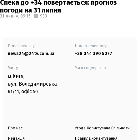
Спека до +34 повертається: прогноз
погоди на 31 липня
31 липня,
09:15
939
E-mail редакції
Номер телефону:
news24@24tv.com.ua
+38 044 390 5077
Ми тут:
Ми в соцмережах:
м.Київ
,
вул. Володимирська
офіс
61/11,
50
Про нас
Угода Користувача Спільноти
Редакція
Правила коментування