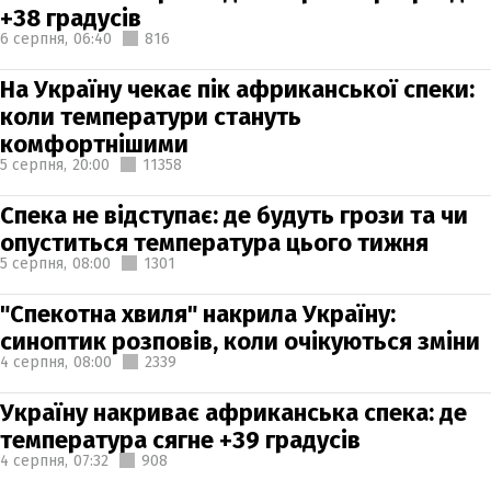
+38 градусів
6 серпня,
06:40
816
На Україну чекає пік африканської спеки:
коли температури стануть
комфортнішими
5 серпня,
20:00
11358
Спека не відступає: де будуть грози та чи
опуститься температура цього тижня
5 серпня,
08:00
1301
"Спекотна хвиля" накрила Україну:
синоптик розповів, коли очікуються зміни
4 серпня,
08:00
2339
Україну накриває африканська спека: де
температура сягне +39 градусів
4 серпня,
07:32
908