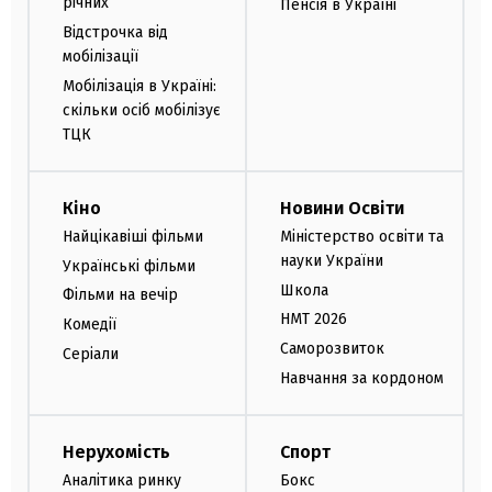
річних
Пенсія в Україні
Відстрочка від
мобілізації
Мобілізація в Україні:
скільки осіб мобілізує
ТЦК
Кіно
Новини Освіти
Найцікавіші фільми
Міністерство освіти та
науки України
Українські фільми
Школа
Фільми на вечір
НМТ 2026
Комедії
Саморозвиток
Серіали
Навчання за кордоном
Нерухомість
Спорт
Аналітика ринку
Бокс