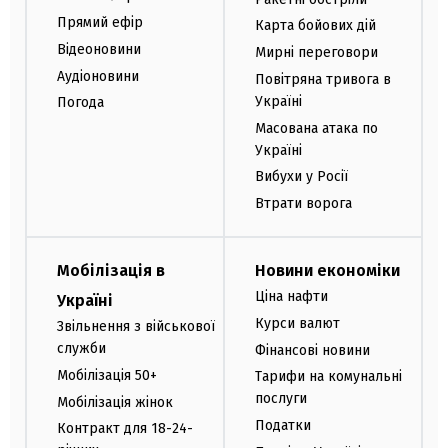
Прямий ефір
Карта бойових дій
Відеоновини
Мирні переговори
Аудіоновини
Повітряна тривога в
Україні
Погода
Масована атака по
Україні
Вибухи у Росії
Втрати ворога
Мобілізація в
Новини економіки
Ціна нафти
Україні
Курси валют
Звільнення з військової
служби
Фінансові новини
Мобілізація 50+
Тарифи на комунальні
послуги
Мобілізація жінок
Податки
Контракт для 18-24-