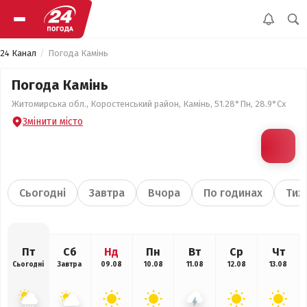
24 Канал
Погода Камінь
Погода Камінь
Житомирська обл., Коростенський район, Камінь, 51.28°Пн, 28.9°Сх
Змінити місто
Сьогодні
Завтра
Вчора
По годинах
Тиж
Пт
Сб
Нд
Пн
Вт
Ср
Чт
Сьогодні
Завтра
09.08
10.08
11.08
12.08
13.08