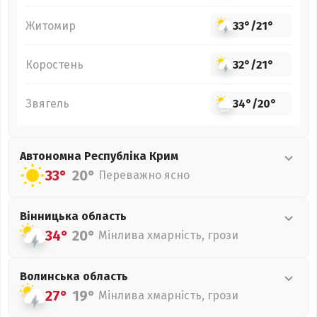
Житомир
33°
/
21°
Коростень
32°
/
21°
Звягель
34°
/
20°
Автономна Республіка Крим
33°
20°
Переважно ясно
Вінницька
область
34°
20°
Мінлива хмарність, грози
Волинська
область
27°
19°
Мінлива хмарність, грози