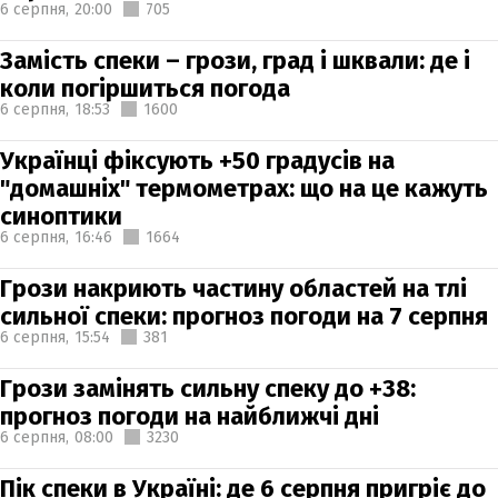
6 серпня,
20:00
705
Замість спеки – грози, град і шквали: де і
коли погіршиться погода
6 серпня,
18:53
1600
Українці фіксують +50 градусів на
"домашніх" термометрах: що на це кажуть
синоптики
6 серпня,
16:46
1664
Грози накриють частину областей на тлі
сильної спеки: прогноз погоди на 7 серпня
6 серпня,
15:54
381
Грози замінять сильну спеку до +38:
прогноз погоди на найближчі дні
6 серпня,
08:00
3230
Пік спеки в Україні: де 6 серпня пригріє до