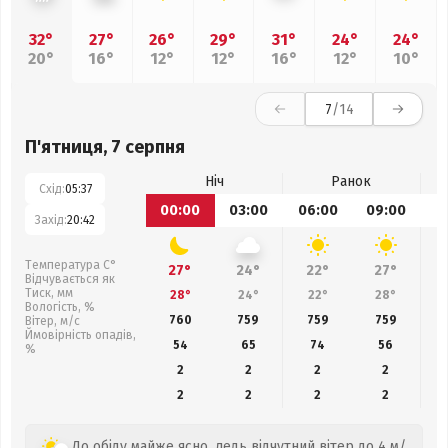
32°
27°
26°
29°
31°
24°
24°
20°
16°
12°
12°
16°
12°
10°
7
/14
П'ятниця, 7 серпня
Ніч
Ранок
Схід:
05:37
00:00
03:00
06:00
09:00
1
Захід:
20:42
Температура С°
27°
24°
22°
27°
Відчувається як
Тиск, мм
28°
24°
22°
28°
Вологість, %
760
759
759
759
Вітер, м/с
Ймовірність опадів,
54
65
74
56
%
2
2
2
2
2
2
2
2
До обіду майже ясно, ледь відчутний вітер до 4 м/