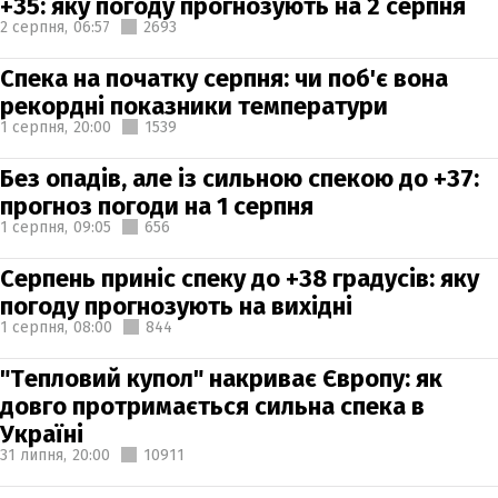
+35: яку погоду прогнозують на 2 серпня
2 серпня,
06:57
2693
Спека на початку серпня: чи поб'є вона
рекордні показники температури
1 серпня,
20:00
1539
Без опадів, але із сильною спекою до +37:
прогноз погоди на 1 серпня
1 серпня,
09:05
656
Серпень приніс спеку до +38 градусів: яку
погоду прогнозують на вихідні
1 серпня,
08:00
844
"Тепловий купол" накриває Європу: як
довго протримається сильна спека в
Україні
31 липня,
20:00
10911