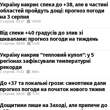
Україну накриє спека до +38, але в частині
областей пройдуть дощі: прогноз погоди
на 3 серпня
3 серпня,
09:27
10936
Від спеки +40 градусів до злив зі
шквалами: прогноз погоди на тиждень
3 серпня,
08:00
5458
Україну накрив "тепловий купол": у 5
регіонах зафіксували температурні
рекорди
2 серпня,
14:52
3664
До +37 та локальні грози: синоптики дали
прогноз погоди на початок нового тижня
2 серпня,
08:00
1793
Дощитиме лише на Заході, але припече до