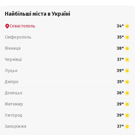
Найбільші міста в Україні
Севастополь
34°
Сімферополь
35°
Вінниця
38°
Чернівці
37°
Луцьк
39°
Дніпро
35°
Донецьк
36°
Житомир
39°
Ужгород
39°
Запоріжжя
37°