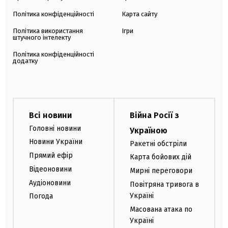
Політика конфіденційності
Карта сайту
Політика використання
Ігри
штучного інтелекту
Політика конфіденційності
додатку
Всі новини
Війна Росії з
Головні новини
Україною
Новини України
Ракетні обстріли
Прямий ефір
Карта бойових дій
Відеоновини
Мирні переговори
Аудіоновини
Повітряна тривога в
Україні
Погода
Масована атака по
Україні