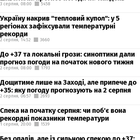
3 серпня,
08:00
5458
Україну накрив "тепловий купол": у 5
регіонах зафіксували температурні
рекорди
2 серпня,
14:52
3660
До +37 та локальні грози: синоптики дали
прогноз погоди на початок нового тижня
2 серпня,
08:00
1793
Дощитиме лише на Заході, але припече до
+35: яку погоду прогнозують на 2 серпня
2 серпня,
06:57
2693
Спека на початку серпня: чи поб'є вона
рекордні показники температури
1 серпня,
20:00
1539
Без опадів, але із сильною спекою до +37: