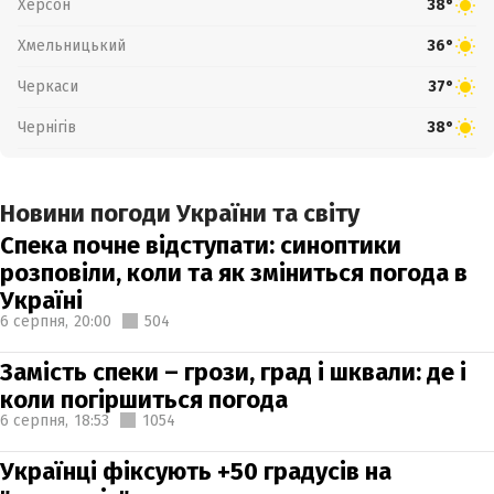
Херсон
38°
Хмельницький
36°
Черкаси
37°
Чернігів
38°
Новини погоди України та світу
Спека почне відступати: синоптики
розповіли, коли та як зміниться погода в
Україні
6 серпня,
20:00
504
Замість спеки – грози, град і шквали: де і
коли погіршиться погода
6 серпня,
18:53
1054
Українці фіксують +50 градусів на