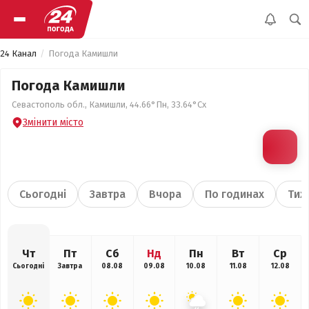
24 Канал
Погода Камишли
Погода Камишли
Севастополь обл., Камишли, 44.66°Пн, 33.64°Сх
Змінити місто
Сьогодні
Завтра
Вчора
По годинах
Тиж
Чт
Пт
Сб
Нд
Пн
Вт
Ср
Сьогодні
Завтра
08.08
09.08
10.08
11.08
12.08