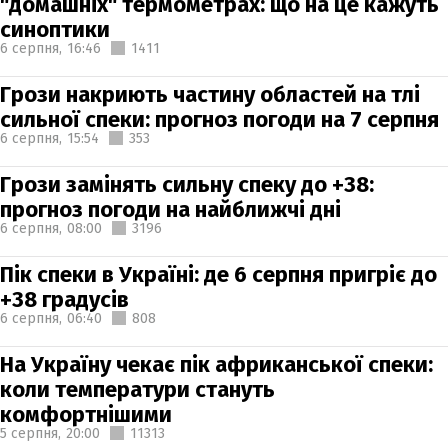
"домашніх" термометрах: що на це кажуть
синоптики
6 серпня,
16:46
1411
Грози накриють частину областей на тлі
сильної спеки: прогноз погоди на 7 серпня
6 серпня,
15:54
353
Грози замінять сильну спеку до +38:
прогноз погоди на найближчі дні
6 серпня,
08:00
3196
Пік спеки в Україні: де 6 серпня пригріє до
+38 градусів
6 серпня,
06:40
808
На Україну чекає пік африканської спеки:
коли температури стануть
комфортнішими
5 серпня,
20:00
11313