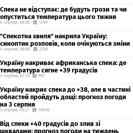
Спека не відступає: де будуть грози та чи
опуститься температура цього тижня
5 серпня,
08:00
1299
"Спекотна хвиля" накрила Україну:
синоптик розповів, коли очікуються зміни
4 серпня,
08:00
2338
Україну накриває африканська спека: де
температура сягне +39 градусів
4 серпня,
07:32
907
Україну накриє спека до +38, але в частині
областей пройдуть дощі: прогноз погоди
на 3 серпня
3 серпня,
09:27
10936
Від спеки +40 градусів до злив зі
шквалами: прогноз погоди на тиждень