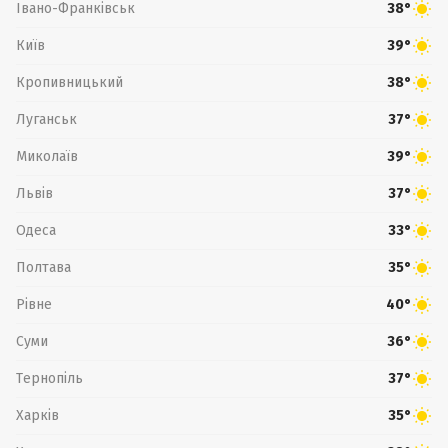
Івано-Франківськ
38°
Київ
39°
Кропивницький
38°
Луганськ
37°
Миколаїв
39°
Львів
37°
Одеса
33°
Полтава
35°
Рівне
40°
Суми
36°
Тернопіль
37°
Харків
35°