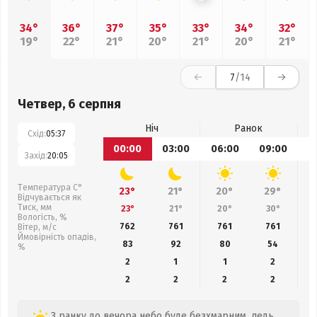
34°
36°
37°
35°
33°
34°
32°
19°
22°
21°
20°
21°
20°
21°
7
/14
Четвер, 6 серпня
Ніч
Ранок
Схід:
05:37
00:00
03:00
06:00
09:00
1
Захід:
20:05
Температура С°
23°
21°
20°
29°
Відчувається як
Тиск, мм
23°
21°
20°
30°
Вологість, %
762
761
761
761
Вітер, м/с
Ймовірність опадів,
83
92
80
54
%
2
1
1
2
2
2
2
2
З ранку до вечора небо буде безхмарним, ледь