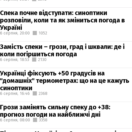
Спека почне відступати: синоптики
розповіли, коли та як зміниться погода в
Україні
6 серпня,
20:00
1052
Замість спеки – грози, град і шквали: де і
коли погіршиться погода
6 серпня,
18:53
2130
Українці фіксують +50 градусів на
"домашніх" термометрах: що на це кажуть
синоптики
6 серпня,
16:46
2368
Грози замінять сильну спеку до +38:
прогноз погоди на найближчі дні
6 серпня,
08:00
3358