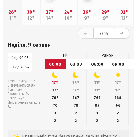
26°
30°
27°
24°
26°
29°
32°
11°
12°
14°
10°
9°
9°
13°
7
/14
Неділя, 9 серпня
Ніч
Ранок
Схід:
06:03
00:00
03:00
06:00
09:00
1
Захід:
20:54
Температура С°
17°
14°
11°
17°
Відчувається як
Тиск, мм
17°
14°
11°
17°
Вологість, %
767
767
767
768
Вітер, м/с
Ймовірність опадів,
70
78
85
66
%
3
2
1
2
2
2
2
2
Вранці небо буде безхмарним, легкий вітер до 3