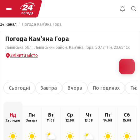
24 Канал
Погода Кам’яна Гора
Погода Кам’яна Гора
Львівська обл., Львівський район, Кам’яна Гора, 50.13°Пн, 23.65°Сх
Змінити місто
Сьогодні
Завтра
Вчора
По годинах
Тиж
Нд
Пн
Вт
Ср
Чт
Пт
Сб
Сьогодні
Завтра
11.08
12.08
13.08
14.08
15.08