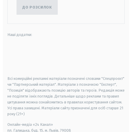
ДО РОЗСИЛОК
Наші додатки:
android
apple
smart tv
samsung smart tv
Всі комерційні рекламні матеріали позначені словами "Спецпроєкт"
чи "Партнерський матеріал". Матеріали з позначкою "Експерт",
"Позиція" відображають позицію авторів та героїв. Редакція може
не поділяти їхніх поглядів. Детальніше щодо реклами та правил
цитування можна ознайомитись в правилах користування сайтом.
Усі права захищені.
Матеріали сайту призначені для осіб старше
21
року (21+)
Онлайн-медіа «24 Канал»
пл. Галицька, буд. 15, м. Львів, 79008