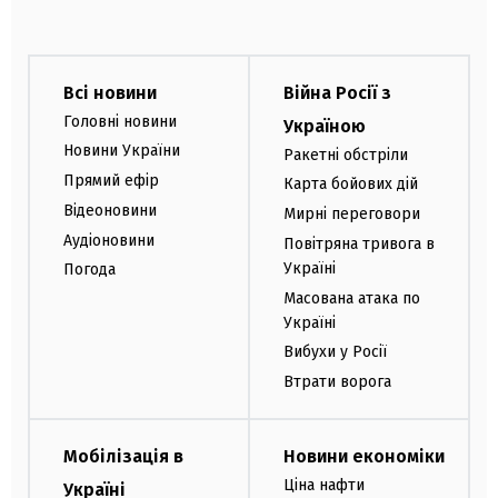
Всі новини
Війна Росії з
Головні новини
Україною
Новини України
Ракетні обстріли
Прямий ефір
Карта бойових дій
Відеоновини
Мирні переговори
Аудіоновини
Повітряна тривога в
Україні
Погода
Масована атака по
Україні
Вибухи у Росії
Втрати ворога
Мобілізація в
Новини економіки
Ціна нафти
Україні