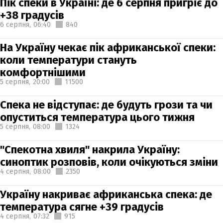
Пік спеки в Україні: де 6 серпня пригріє до
+38 градусів
6 серпня,
06:40
840
На Україну чекає пік африканської спеки:
коли температури стануть
комфортнішими
5 серпня,
20:00
11500
Спека не відступає: де будуть грози та чи
опуститься температура цього тижня
5 серпня,
08:00
1324
"Спекотна хвиля" накрила Україну:
синоптик розповів, коли очікуються зміни
4 серпня,
08:00
2350
Україну накриває африканська спека: де
температура сягне +39 градусів
4 серпня,
07:32
915