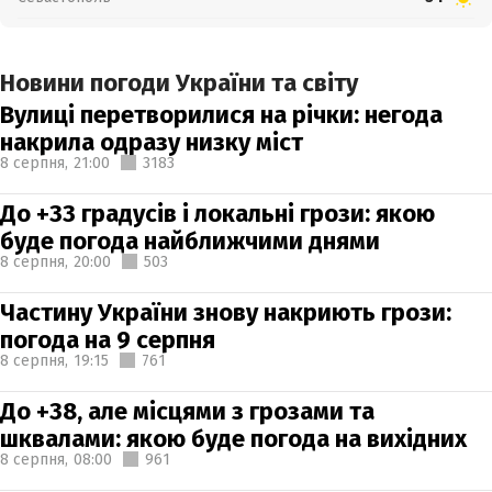
Новини погоди України та світу
Вулиці перетворилися на річки: негода
накрила одразу низку міст
8 серпня,
21:00
3183
До +33 градусів і локальні грози: якою
буде погода найближчими днями
8 серпня,
20:00
503
Частину України знову накриють грози:
погода на 9 серпня
8 серпня,
19:15
761
До +38, але місцями з грозами та
шквалами: якою буде погода на вихідних
8 серпня,
08:00
961