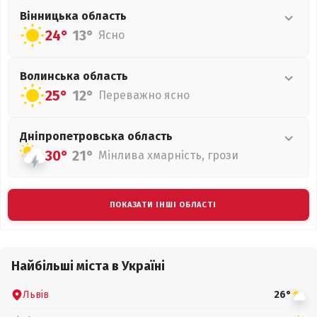
Вінницька
область
24°
13°
Ясно
Волинська
область
25°
12°
Переважно ясно
Дніпропетровська
область
30°
21°
Мінлива хмарність, грози
ПОКАЗАТИ ІНШІ ОБЛАСТІ
Найбільші міста в Україні
Львів
26°