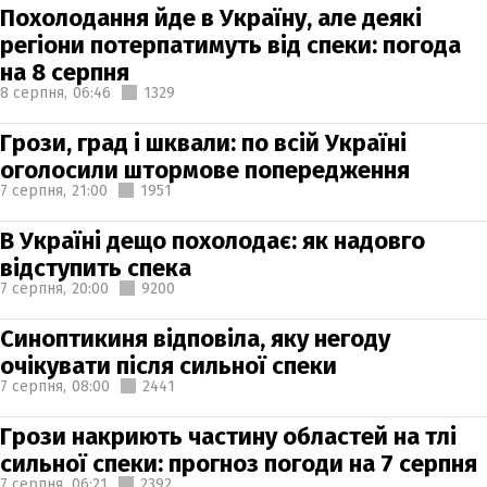
Похолодання йде в Україну, але деякі
регіони потерпатимуть від спеки: погода
на 8 серпня
8 серпня,
06:46
1329
Грози, град і шквали: по всій Україні
оголосили штормове попередження
7 серпня,
21:00
1951
В Україні дещо похолодає: як надовго
відступить спека
7 серпня,
20:00
9200
Синоптикиня відповіла, яку негоду
очікувати після сильної спеки
7 серпня,
08:00
2441
Грози накриють частину областей на тлі
сильної спеки: прогноз погоди на 7 серпня
7 серпня,
06:21
2392