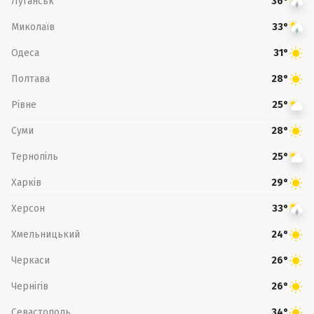
Луганськ
36°
Миколаїв
33°
Одеса
31°
Полтава
28°
Рівне
25°
Суми
28°
Тернопіль
25°
Харків
29°
Херсон
33°
Хмельницький
24°
Черкаси
26°
Чернігів
26°
Севастополь
34°