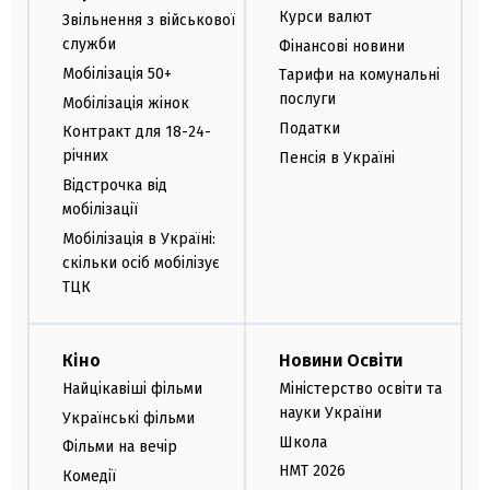
Курси валют
Звільнення з військової
служби
Фінансові новини
Мобілізація 50+
Тарифи на комунальні
послуги
Мобілізація жінок
Податки
Контракт для 18-24-
річних
Пенсія в Україні
Відстрочка від
мобілізації
Мобілізація в Україні:
скільки осіб мобілізує
ТЦК
Кіно
Новини Освіти
Найцікавіші фільми
Міністерство освіти та
науки України
Українські фільми
Школа
Фільми на вечір
НМТ 2026
Комедії