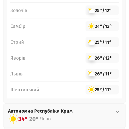
Золочів
25°
/
12°
Самбір
24°
/
13°
Стрий
25°
/
11°
Яворів
26°
/
12°
Львів
26°
/
11°
Шептицький
25°
/
11°
Автономна Республіка Крим
34°
20°
Ясно