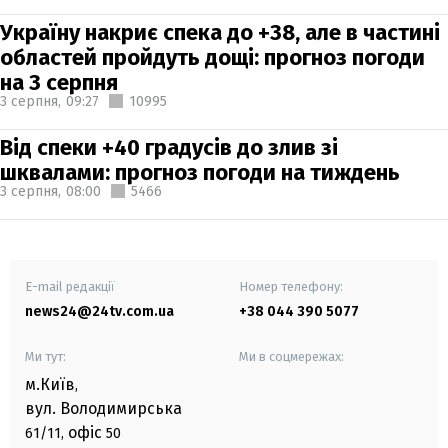
Україну накриє спека до +38, але в частині
областей пройдуть дощі: прогноз погоди
на 3 серпня
3 серпня,
09:27
10995
Від спеки +40 градусів до злив зі
шквалами: прогноз погоди на тиждень
3 серпня,
08:00
5466
E-mail редакції
Номер телефону:
news24@24tv.com.ua
+38 044 390 5077
Ми тут:
Ми в соцмережах:
м.Київ
,
вул. Володимирська
офіс
61/11,
50