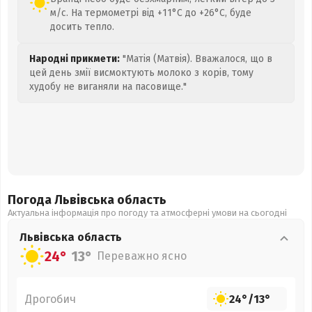
м/с. На термометрі від +11°C до +26°C, буде
досить тепло.
Народні прикмети:
"Матія (Матвія). Вважалося, що в
цей день змії висмоктують молоко з корів, тому
худобу не виганяли на пасовище."
Погода Львівська
область
Актуальна інформація про погоду та атмосферні умови на сьогодні
Львівська
область
24°
13°
Переважно ясно
Дрогобич
24°
/
13°