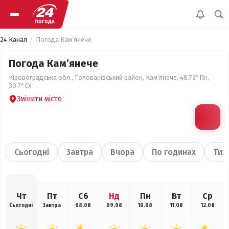
24 Канал
Погода Кам’янече
Погода Кам’янече
Кіровоградська обл., Голованівський район, Кам’янече, 48.73°Пн,
30.7°Сх
Змінити місто
Сьогодні
Завтра
Вчора
По годинах
Тиж
Чт
Пт
Сб
Нд
Пн
Вт
Ср
Сьогодні
Завтра
08.08
09.08
10.08
11.08
12.08