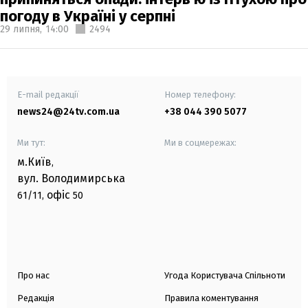
погоду в Україні у серпні
29 липня,
14:00
2494
E-mail редакції
Номер телефону:
news24@24tv.com.ua
+38 044 390 5077
Ми тут:
Ми в соцмережах:
м.Київ
,
вул. Володимирська
офіс
61/11,
50
Про нас
Угода Користувача Спільноти
Редакція
Правила коментування