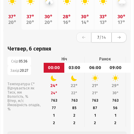
37°
37°
30°
28°
30°
33°
30°
20°
20°
20°
16°
14°
13°
17°
7
/14
Четвер, 6 серпня
Ніч
Ранок
Схід:
05:36
00:00
03:00
06:00
09:00
1
Захід:
20:27
Температура С°
24°
22°
21°
29°
Відчувається як
Тиск, мм
24°
22°
21°
30°
Вологість, %
763
763
763
763
Вітер, м/с
Ймовірність опадів,
77
85
87
56
%
1
2
1
1
2
2
2
2