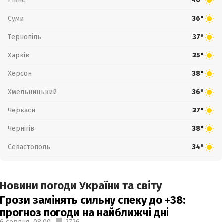
Рівне
40°
Суми
36°
Тернопіль
37°
Харків
35°
Херсон
38°
Хмельницький
36°
Черкаси
37°
Чернігів
38°
Севастополь
34°
Новини погоди України та світу
Грози замінять сильну спеку до +38:
прогноз погоди на найближчі дні
6 серпня,
08:00
2726