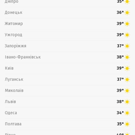
Дніпро
35°
Донецьк
36°
Житомир
39°
Ужгород
39°
Запоріжжя
37°
Івано-Франківськ
38°
Київ
39°
Луганськ
37°
Миколаїв
39°
Львів
38°
Одеса
34°
Полтава
35°