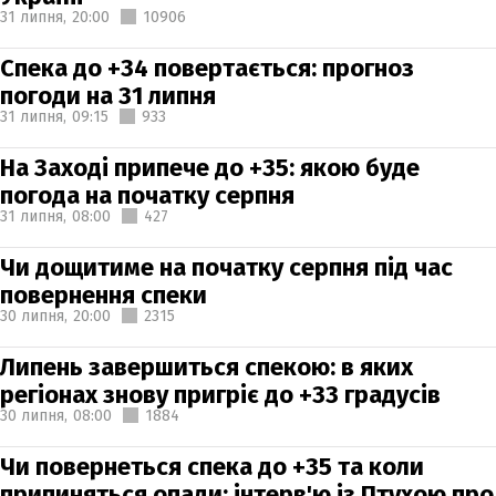
31 липня,
20:00
10906
Спека до +34 повертається: прогноз
погоди на 31 липня
31 липня,
09:15
933
На Заході припече до +35: якою буде
погода на початку серпня
31 липня,
08:00
427
Чи дощитиме на початку серпня під час
повернення спеки
30 липня,
20:00
2315
Липень завершиться спекою: в яких
регіонах знову пригріє до +33 градусів
30 липня,
08:00
1884
Чи повернеться спека до +35 та коли
припиняться опади: інтерв'ю із Птухою про