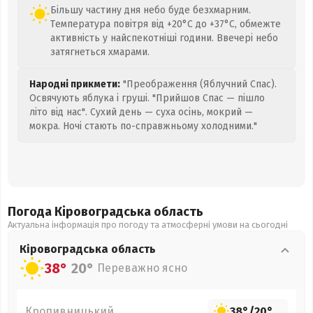
Більшу частину дня небо буде безхмарним.
Температура повітря від +20°C до +37°C, обмежте
активність у найспекотніші години. Ввечері небо
затягнеться хмарами.
Народні прикмети:
"Преображення (Яблучний Спас).
Освячують яблука і груші. "Прийшов Спас — пішло
літо від нас". Сухий день — суха осінь, мокрий —
мокра. Ночі стають по-справжньому холодними."
Погода Кіровоградська
область
Актуальна інформація про погоду та атмосферні умови на сьогодні
Кіровоградська
область
38°
20°
Переважно ясно
Кропивницький
38°
/
20°