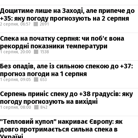
Дощитиме лише на Заході, але припече до
+35: яку погоду прогнозують на 2 серпня
2 серпня,
06:57
2691
Спека на початку серпня: чи поб'є вона
рекордні показники температури
1 серпня,
20:00
1538
Без опадів, але із сильною спекою до +37:
прогноз погоди на 1 серпня
1 серпня,
09:05
653
Серпень приніс спеку до +38 градусів: яку
погоду прогнозують на вихідні
1 серпня,
08:00
842
"Тепловий купол" накриває Європу: як
довго протримається сильна спека в
Україні