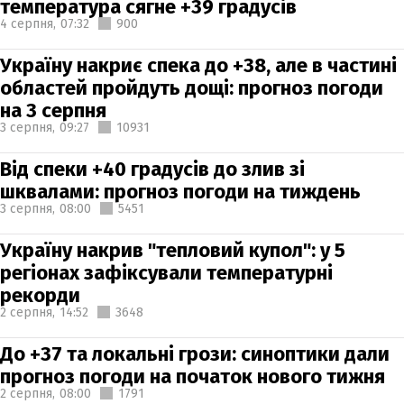
температура сягне +39 градусів
4 серпня,
07:32
900
Україну накриє спека до +38, але в частині
областей пройдуть дощі: прогноз погоди
на 3 серпня
3 серпня,
09:27
10931
Від спеки +40 градусів до злив зі
шквалами: прогноз погоди на тиждень
3 серпня,
08:00
5451
Україну накрив "тепловий купол": у 5
регіонах зафіксували температурні
рекорди
2 серпня,
14:52
3648
До +37 та локальні грози: синоптики дали
прогноз погоди на початок нового тижня
2 серпня,
08:00
1791