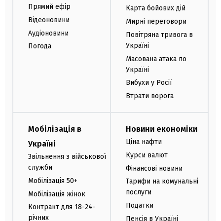
Прямий ефір
Карта бойових дій
Відеоновини
Мирні переговори
Аудіоновини
Повітряна тривога в
Україні
Погода
Масована атака по
Україні
Вибухи у Росії
Втрати ворога
Мобілізація в
Новини економіки
Ціна нафти
Україні
Курси валют
Звільнення з військової
служби
Фінансові новини
Мобілізація 50+
Тарифи на комунальні
послуги
Мобілізація жінок
Податки
Контракт для 18-24-
річних
Пенсія в Україні