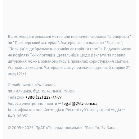
android
apple
smart tv
samsung smart tv
Всі комерційні рекламні матеріали позначені словами "Спецпроєкт"
чи "Партнерський матеріал". Матеріали з позначкою "Експерт",
"Позиція" відображають позицію авторів та героїв. Редакція може
не поділяти їхніх поглядів. Детальніше щодо реклами та правил
цитування можна ознайомитись в правилах користування сайтом.
Усі права захищені.
Матеріали сайту призначені для осіб старше
21
року (21+)
Онлайн-медіа «24 Канал»
пл. Галицька, буд. 15, м. Львів, 79008
Телефон
+380 (32) 229-77-77
Адреса електронної пошти —
legal@24tv.com.ua
Ідентифікатор онлайн-медіа в Реєстрі суб'єктів у сфері медіа —
R40-06057
© 2005—2026,
ПрАТ «Телерадіокомпанія "Люкс"», 24 Канал.