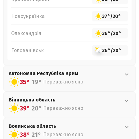
Новоукраїнка
37°
/
20°
Олександрія
36°
/
20°
Голованівськ
36°
/
20°
Автономна Республіка Крим
35°
19°
Переважно ясно
Вінницька
область
39°
20°
Переважно ясно
Волинська
область
38°
21°
Переважно ясно