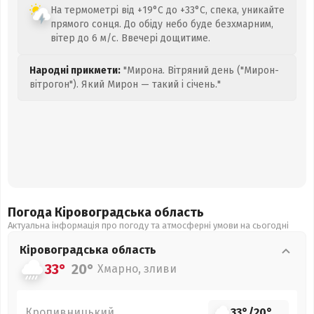
На термометрі від +19°C до +33°C, спека, уникайте
прямого сонця. До обіду небо буде безхмарним,
вітер до 6 м/с. Ввечері дощитиме.
Народні прикмети:
"Мирона. Вітряний день ("Мирон-
вітрогон"). Який Мирон — такий і січень."
Погода Кіровоградська
область
Актуальна інформація про погоду та атмосферні умови на сьогодні
Кіровоградська
область
33°
20°
Хмарно, зливи
Кропивницький
33°
/
20°