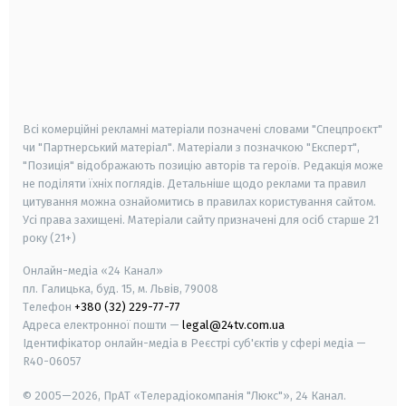
android
apple
smart tv
samsung smart tv
Всі комерційні рекламні матеріали позначені словами "Спецпроєкт"
чи "Партнерський матеріал". Матеріали з позначкою "Експерт",
"Позиція" відображають позицію авторів та героїв. Редакція може
не поділяти їхніх поглядів. Детальніше щодо реклами та правил
цитування можна ознайомитись в правилах користування сайтом.
Усі права захищені.
Матеріали сайту призначені для осіб старше
21
року (21+)
Онлайн-медіа «24 Канал»
пл. Галицька, буд. 15, м. Львів, 79008
Телефон
+380 (32) 229-77-77
Адреса електронної пошти —
legal@24tv.com.ua
Ідентифікатор онлайн-медіа в Реєстрі суб'єктів у сфері медіа —
R40-06057
© 2005—2026,
ПрАТ «Телерадіокомпанія "Люкс"», 24 Канал.