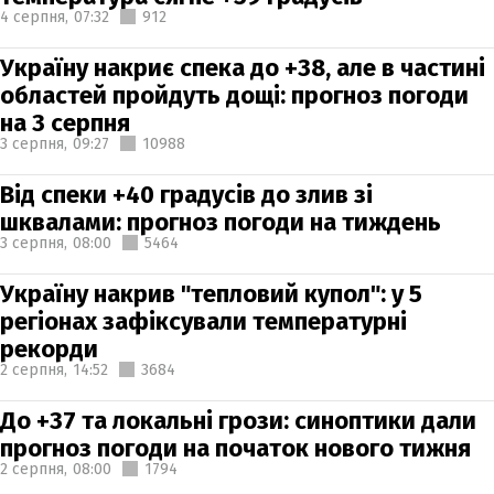
4 серпня,
07:32
912
Україну накриє спека до +38, але в частині
областей пройдуть дощі: прогноз погоди
на 3 серпня
3 серпня,
09:27
10988
Від спеки +40 градусів до злив зі
шквалами: прогноз погоди на тиждень
3 серпня,
08:00
5464
Україну накрив "тепловий купол": у 5
регіонах зафіксували температурні
рекорди
2 серпня,
14:52
3684
До +37 та локальні грози: синоптики дали
прогноз погоди на початок нового тижня
2 серпня,
08:00
1794