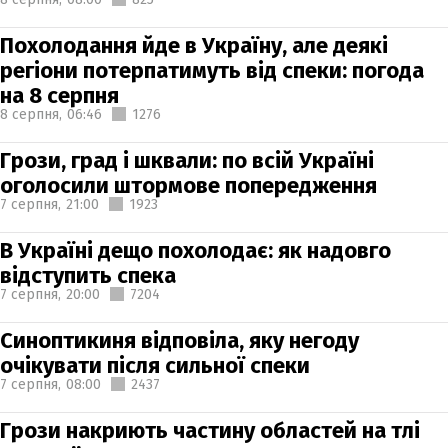
Похолодання йде в Україну, але деякі
регіони потерпатимуть від спеки: погода
на 8 серпня
8 серпня,
06:46
1276
Грози, град і шквали: по всій Україні
оголосили штормове попередження
7 серпня,
21:00
1923
В Україні дещо похолодає: як надовго
відступить спека
7 серпня,
20:00
7204
Синоптикиня відповіла, яку негоду
очікувати після сильної спеки
7 серпня,
08:00
2437
Грози накриють частину областей на тлі