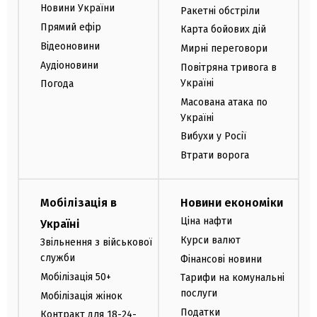
Новини України
Ракетні обстріли
Прямий ефір
Карта бойових дій
Відеоновини
Мирні переговори
Аудіоновини
Повітряна тривога в
Україні
Погода
Масована атака по
Україні
Вибухи у Росії
Втрати ворога
Мобілізація в
Новини економіки
Ціна нафти
Україні
Курси валют
Звільнення з військової
служби
Фінансові новини
Мобілізація 50+
Тарифи на комунальні
послуги
Мобілізація жінок
Податки
Контракт для 18-24-