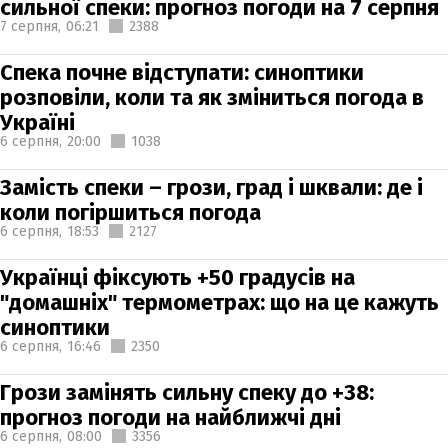
сильної спеки: прогноз погоди на 7 серпня
7 серпня,
06:21
2388
Спека почне відступати: синоптики
розповіли, коли та як зміниться погода в
Україні
6 серпня,
20:00
1038
Замість спеки – грози, град і шквали: де і
коли погіршиться погода
6 серпня,
18:53
2127
Українці фіксують +50 градусів на
"домашніх" термометрах: що на це кажуть
синоптики
6 серпня,
16:46
2350
Грози замінять сильну спеку до +38:
прогноз погоди на найближчі дні
6 серпня,
08:00
3356