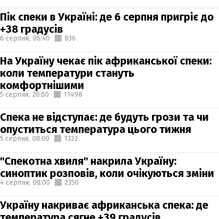
Пік спеки в Україні: де 6 серпня пригріє до
+38 градусів
6 серпня,
06:40
836
На Україну чекає пік африканської спеки:
коли температури стануть
комфортнішими
5 серпня,
20:00
11498
Спека не відступає: де будуть грози та чи
опуститься температура цього тижня
5 серпня,
08:00
1322
"Спекотна хвиля" накрила Україну:
синоптик розповів, коли очікуються зміни
4 серпня,
08:00
2350
Україну накриває африканська спека: де
температура сягне +39 градусів