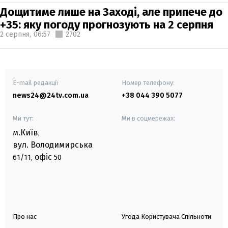
Дощитиме лише на Заході, але припече до
+35: яку погоду прогнозують на 2 серпня
2 серпня,
06:57
2702
E-mail редакції
Номер телефону:
news24@24tv.com.ua
+38 044 390 5077
Ми тут:
Ми в соцмережах:
м.Київ
,
вул. Володимирська
офіс
61/11,
50
Про нас
Угода Користувача Спільноти