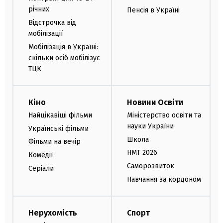
річних
Пенсія в Україні
Відстрочка від
мобілізації
Мобілізація в Україні:
скільки осіб мобілізує
ТЦК
Кіно
Новини Освіти
Найцікавіші фільми
Міністерство освіти та
науки України
Українські фільми
Школа
Фільми на вечір
НМТ 2026
Комедії
Саморозвиток
Серіали
Навчання за кордоном
Нерухомість
Спорт