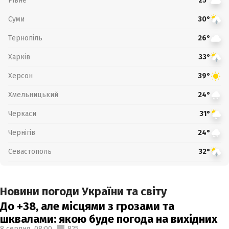
Рівне
25°
Суми
30°
Тернопіль
26°
Харків
33°
Херсон
39°
Хмельницький
24°
Черкаси
31°
Чернігів
24°
Севастополь
32°
Новини погоди України та світу
До +38, але місцями з грозами та
шквалами: якою буде погода на вихідних
8 серпня,
08:00
825