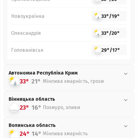
Новоукраїнка
33°
/
19°
Олександрія
33°
/
20°
Голованівськ
29°
/
17°
Автономна Республіка Крим
33°
21°
Мінлива хмарність, грози
Вінницька
область
23°
16°
Похмуро, зливи
Волинська
область
24°
14°
Мінлива хмарність