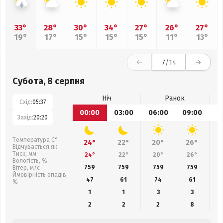
33°
28°
30°
34°
27°
26°
27°
19°
17°
15°
15°
15°
11°
13°
7
/14
Субота, 8 серпня
Ніч
Ранок
Схід:
05:37
00:00
03:00
06:00
09:00
1
Захід:
20:20
Температура С°
24°
22°
20°
26°
Відчувається як
Тиск, мм
24°
22°
20°
26°
Вологість, %
759
759
759
759
Вітер, м/с
Ймовірність опадів,
47
61
74
61
%
1
1
3
3
2
2
2
8