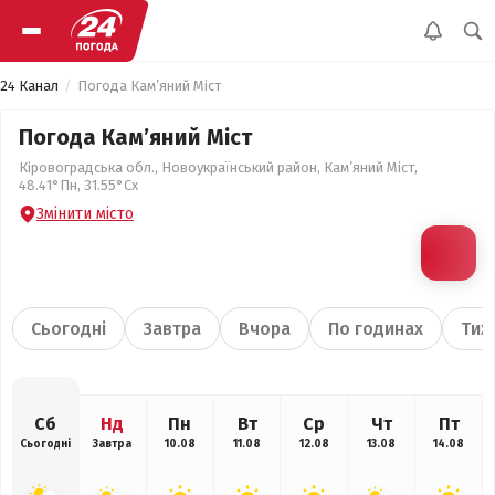
24 Канал
Погода Кам’яний Міст
Погода Кам’яний Міст
Кіровоградська обл., Новоукраїнський район, Кам’яний Міст,
48.41°Пн, 31.55°Сх
Змінити місто
Сьогодні
Завтра
Вчора
По годинах
Тиж
Сб
Нд
Пн
Вт
Ср
Чт
Пт
Сьогодні
Завтра
10.08
11.08
12.08
13.08
14.08