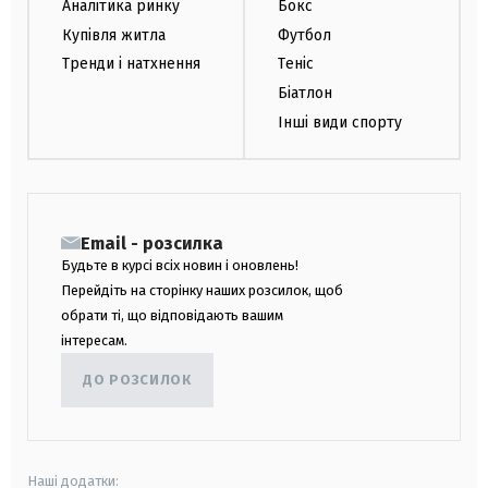
Аналітика ринку
Бокс
Купівля житла
Футбол
Тренди і натхнення
Теніс
Біатлон
Інші види спорту
Email - розсилка
Будьте в курсі всіх новин і оновлень!
Перейдіть на сторінку наших розсилок, щоб
обрати ті, що відповідають вашим
інтересам.
ДО РОЗСИЛОК
Наші додатки: