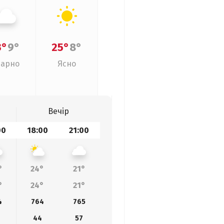
3°
9°
25°
8°
арно
Ясно
Вечір
00
18:00
21:00
°
24°
21°
°
24°
21°
4
764
765
44
57