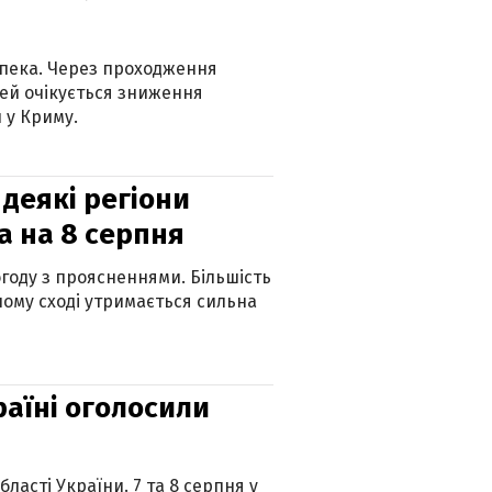
спека. Через проходження
ей очікується зниження
 у Криму.
 деякі регіони
а на 8 серпня
огоду з проясненнями. Більшість
ному сході утримається сильна
країні оголосили
ласті України. 7 та 8 серпня у