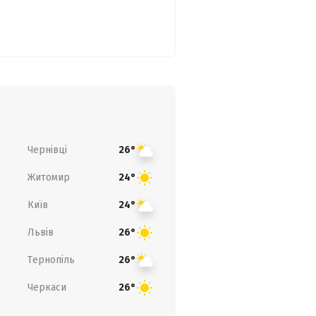
Чернівці
26°
Житомир
24°
Київ
24°
Львів
26°
Тернопіль
26°
Черкаси
26°