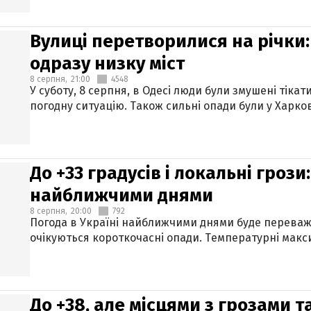
Вулиці перетворилися на річки
одразу низку міст
8 серпня,
21:00
4548
У суботу, 8 серпня, в Одесі люди були змушені тікат
погодну ситуацію. Також сильні опади були у Харкові
До +33 градусів і локальні гроз
найближчими днями
8 серпня,
20:00
792
Погода в Україні найближчими днями буде переваж
очікуються короткочасні опади. Температурні макси
До +38, але місцями з грозами 