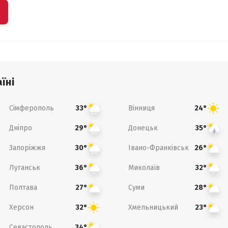
їні
Сімферополь
Вінниця
33°
24°
Дніпро
Донецьк
29°
35°
Запоріжжя
Івано-Франківськ
30°
26°
Луганськ
Миколаїв
36°
32°
Полтава
Суми
27°
28°
Херсон
Хмельницький
32°
23°
Севастополь
34°