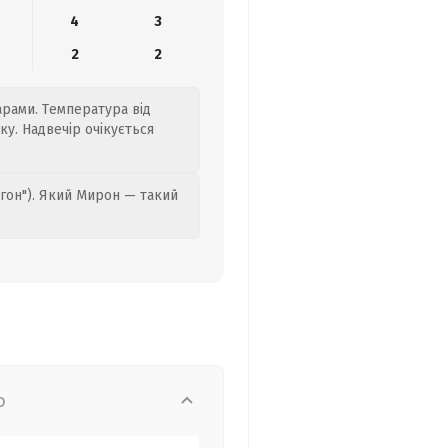
4
3
2
2
арами. Температура від
ку. Надвечір очікується
гон"). Який Мирон — такий
о