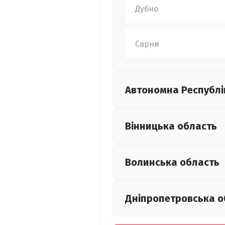
Дубно
Сарни
Автономна Республі
Вінницька
область
Волинська
область
Дніпропетровська
о