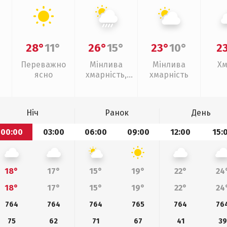
28°
11°
26°
15°
23°
10°
2
Переважно
Мінлива
Мінлива
Хм
ясно
хмарність,
хмарність
зливи
Ніч
Ранок
День
00:00
03:00
06:00
09:00
12:00
15:
18°
17°
15°
19°
22°
24
18°
17°
15°
19°
22°
24
764
764
764
765
764
76
75
62
71
67
41
39