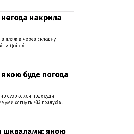
: негода накрила
и з пляжів через складну
 та Дніпрі.
и: якою буде погода
но сухою, хоч подекуди
муми сягнуть +33 градусів.
та шквалами: якою