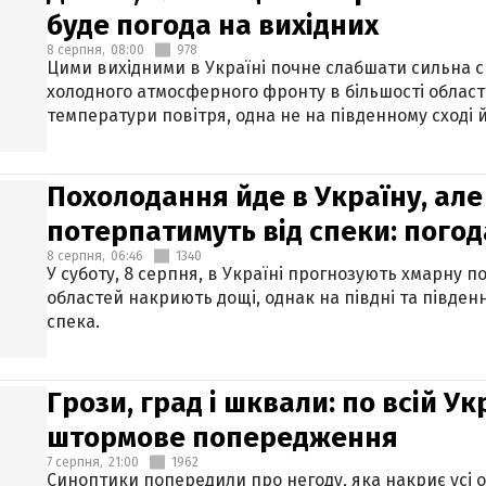
буде погода на вихідних
8 серпня,
08:00
978
Цими вихідними в Україні почне слабшати сильна 
холодного атмосферного фронту в більшості област
температури повітря, одна не на південному сході й
Похолодання йде в Україну, але
потерпатимуть від спеки: погод
8 серпня,
06:46
1340
У суботу, 8 серпня, в Україні прогнозують хмарну п
областей накриють дощі, однак на півдні та півден
спека.
Грози, град і шквали: по всій У
штормове попередження
7 серпня,
21:00
1962
Синоптики попередили про негоду, яка накриє усі об