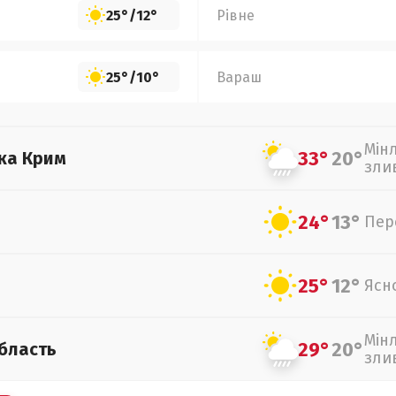
25°
/
12°
Рівне
25°
/
10°
Вараш
Мін
33°
20°
ка Крим
зли
24°
13°
Пер
25°
12°
Ясн
Мін
29°
20°
бласть
зли