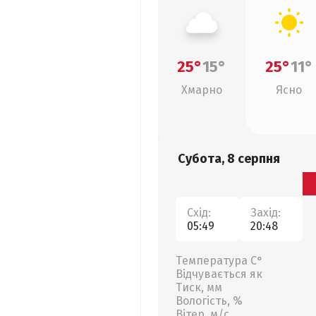
25°
15°
25°
11°
Хмарно
Ясно
Субота, 8 серпня
Схід:
Захід:
05:49
20:48
Температура С°
Відчувається як
Тиск, мм
Вологість, %
Вітер, м/с