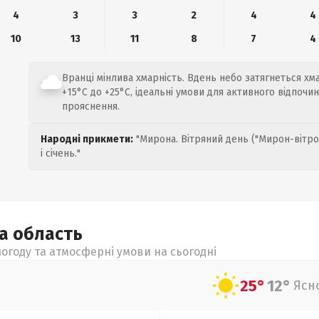
4
3
3
2
4
4
10
13
11
8
7
4
Вранці мінлива хмарність. Вдень небо затягнеться хм
+15°C до +25°C, ідеальні умови для активного відпочин
прояснення.
Народні прикмети:
"Мирона. Вітряний день ("Мирон-вітро
і січень."
ка
область
огоду та атмосферні умови на сьогодні
25°
12°
Ясн