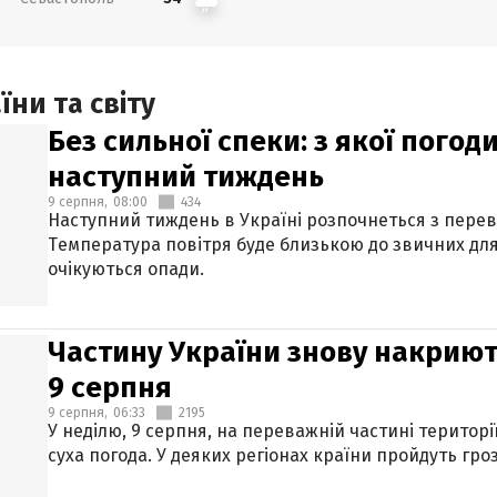
ни та світу
Без сильної спеки: з якої пого
наступний тиждень
9 серпня,
08:00
434
Наступний тиждень в Україні розпочнеться з перев
Температура повітря буде близькою до звичних для
очікуються опади.
Частину України знову накриют
9 серпня
9 серпня,
06:33
2195
У неділю, 9 серпня, на переважній частині територі
суха погода. У деяких регіонах країни пройдуть гро