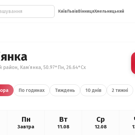
Київ
Львів
Вінниця
Хмельницький
’янка
 район, Кам’янка, 50.97°Пн, 26.64°Сх
ора
По годинах
Тиждень
10 днів
2 тижні
Пн
Вт
Ср
Завтра
11.08
12.08
1