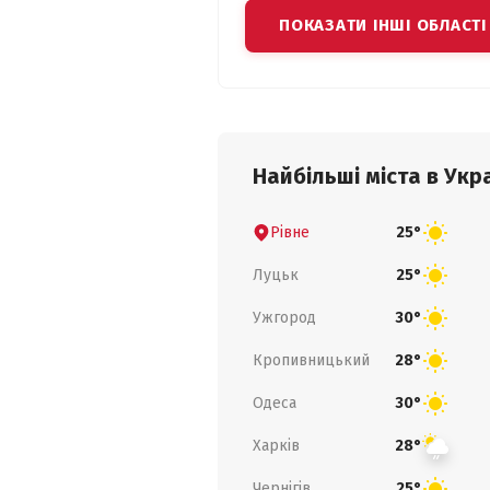
ПОКАЗАТИ ІНШІ ОБЛАСТІ
Найбільші міста в Укра
Рівне
25°
Луцьк
25°
Ужгород
30°
Кропивницький
28°
Одеса
30°
Харків
28°
Чернігів
25°