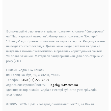
android
apple
smart tv
samsung smart tv
Всі комерційні рекламні матеріали позначені словами "Спецпроєкт"
чи "Партнерський матеріал". Матеріали з позначкою "Експерт",
"Позиція" відображають позицію авторів та героїв. Редакція може
не поділяти їхніх поглядів. Детальніше щодо реклами та правил
цитування можна ознайомитись в правилах користування сайтом.
Усі права захищені.
Матеріали сайту призначені для осіб старше
21
року (21+)
Онлайн-медіа «24 Канал»
пл. Галицька, буд. 15, м. Львів, 79008
Телефон
+380 (32) 229-77-77
Адреса електронної пошти —
legal@24tv.com.ua
Ідентифікатор онлайн-медіа в Реєстрі суб'єктів у сфері медіа —
R40-06057
© 2005—2026,
ПрАТ «Телерадіокомпанія "Люкс"», 24 Канал.