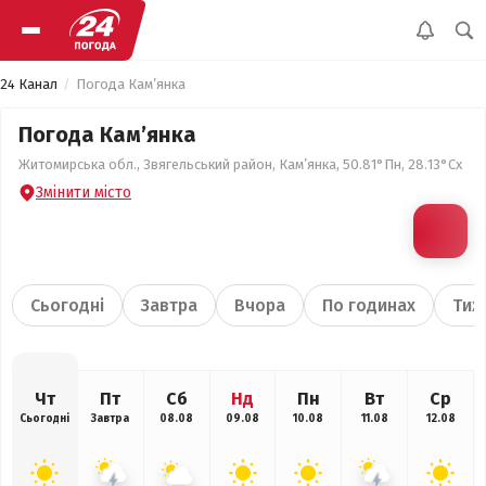
24 Канал
Погода Кам’янка
Погода Кам’янка
Житомирська обл., Звягельський район, Кам’янка, 50.81°Пн, 28.13°Сх
Змінити місто
Сьогодні
Завтра
Вчора
По годинах
Тиж
Чт
Пт
Сб
Нд
Пн
Вт
Ср
Сьогодні
Завтра
08.08
09.08
10.08
11.08
12.08