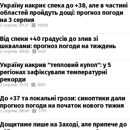
Україну накриє спека до +38, але в частині
областей пройдуть дощі: прогноз погоди
на 3 серпня
3 серпня,
09:27
10935
Від спеки +40 градусів до злив зі
шквалами: прогноз погоди на тиждень
3 серпня,
08:00
5457
Україну накрив "тепловий купол": у 5
регіонах зафіксували температурні
рекорди
2 серпня,
14:52
3655
До +37 та локальні грози: синоптики дали
прогноз погоди на початок нового тижня
2 серпня,
08:00
1791
Дощитиме лише на Заході, але припече до