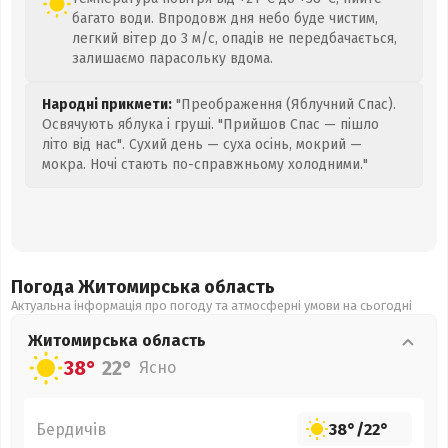
багато води. Впродовж дня небо буде чистим,
легкий вітер до 3 м/с, опадів не передбачається,
залишаємо парасольку вдома.
Народні прикмети:
"Преображення (Яблучний Спас).
Освячують яблука і груші. "Прийшов Спас — пішло
літо від нас". Сухий день — суха осінь, мокрий —
мокра. Ночі стають по-справжньому холодними."
Погода Житомирська
область
Актуальна інформація про погоду та атмосферні умови на сьогодні
Житомирська
область
38°
22°
Ясно
Бердичів
38°
/
22°