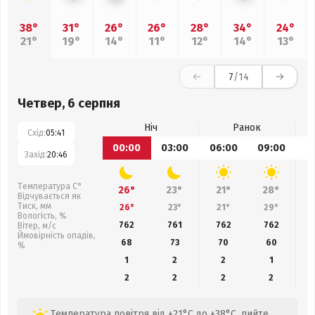
38°
31°
26°
26°
28°
34°
24°
21°
19°
14°
11°
12°
14°
13°
7
/14
Четвер, 6 серпня
Ніч
Ранок
Схід:
05:41
00:00
03:00
06:00
09:00
1
Захід:
20:46
Температура С°
26°
23°
21°
28°
Відчувається як
Тиск, мм
26°
23°
21°
29°
Вологість, %
762
761
762
762
Вітер, м/с
Ймовірність опадів,
68
73
70
60
%
1
2
2
1
2
2
2
2
Температура повітря від +21°C до +38°C, пийте