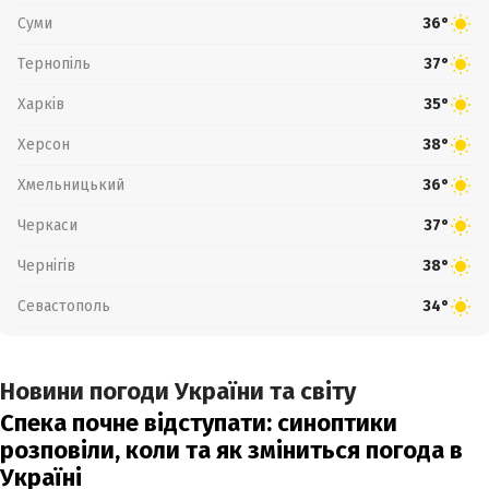
Суми
36°
Тернопіль
37°
Харків
35°
Херсон
38°
Хмельницький
36°
Черкаси
37°
Чернігів
38°
Севастополь
34°
Новини погоди України та світу
Спека почне відступати: синоптики
розповіли, коли та як зміниться погода в
Україні