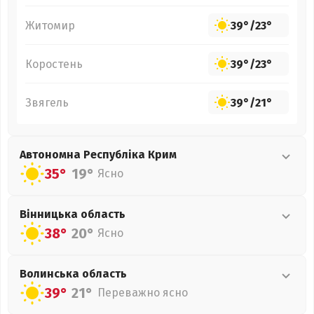
Житомир
39°
/
23°
Коростень
39°
/
23°
Звягель
39°
/
21°
Автономна Республіка Крим
35°
19°
Ясно
Вінницька
область
38°
20°
Ясно
Волинська
область
39°
21°
Переважно ясно