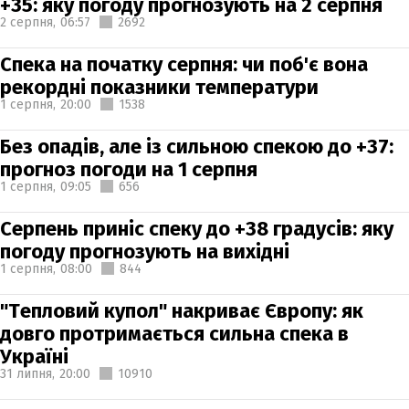
+35: яку погоду прогнозують на 2 серпня
2 серпня,
06:57
2692
Спека на початку серпня: чи поб'є вона
рекордні показники температури
1 серпня,
20:00
1538
Без опадів, але із сильною спекою до +37:
прогноз погоди на 1 серпня
1 серпня,
09:05
656
Серпень приніс спеку до +38 градусів: яку
погоду прогнозують на вихідні
1 серпня,
08:00
844
"Тепловий купол" накриває Європу: як
довго протримається сильна спека в
Україні
31 липня,
20:00
10910