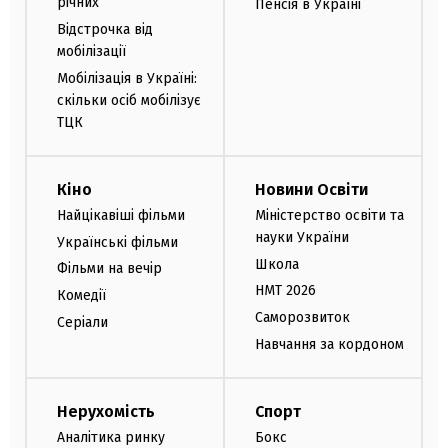
річних
Пенсія в Україні
Відстрочка від
мобілізації
Мобілізація в Україні:
скільки осіб мобілізує
ТЦК
Кіно
Новини Освіти
Найцікавіші фільми
Міністерство освіти та
науки України
Українські фільми
Школа
Фільми на вечір
НМТ 2026
Комедії
Саморозвиток
Серіали
Навчання за кордоном
Нерухомість
Спорт
Аналітика ринку
Бокс