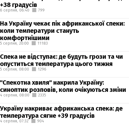
+38 градусів
6 серпня,
06:40
799
На Україну чекає пік африканської спеки:
коли температури стануть
комфортнішими
5 серпня,
20:00
11183
Спека не відступає: де будуть грози та чи
опуститься температура цього тижня
5 серпня,
08:00
1296
"Спекотна хвиля" накрила Україну:
синоптик розповів, коли очікуються зміни
4 серпня,
08:00
2335
Україну накриває африканська спека: де
температура сягне +39 градусів
4 серпня,
07:32
904