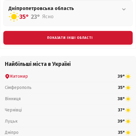
Дніпропетровська
область
35°
23°
Ясно
ПОКАЗАТИ ІНШІ ОБЛАСТІ
Найбільші міста в Україні
Житомир
39°
Сімферополь
35°
Вінниця
38°
Чернівці
37°
Луцьк
39°
Дніпро
35°