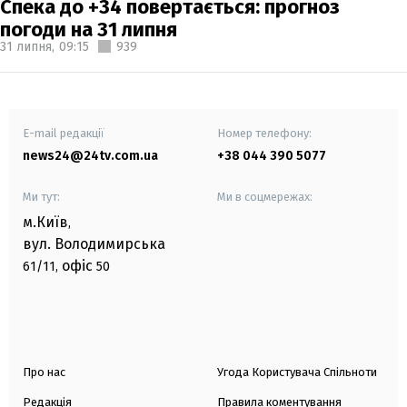
Спека до +34 повертається: прогноз
погоди на 31 липня
31 липня,
09:15
939
E-mail редакції
Номер телефону:
news24@24tv.com.ua
+38 044 390 5077
Ми тут:
Ми в соцмережах:
м.Київ
,
вул. Володимирська
офіс
61/11,
50
Про нас
Угода Користувача Спільноти
Редакція
Правила коментування