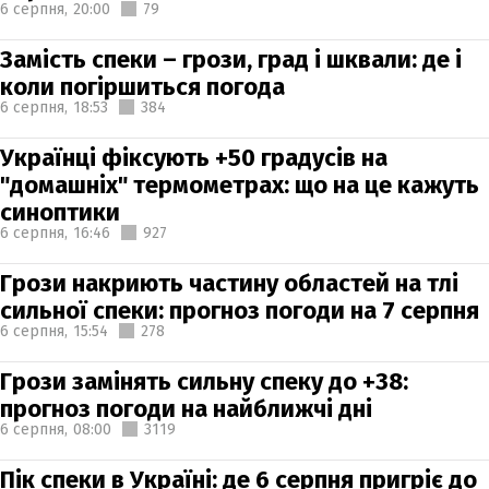
6 серпня,
20:00
79
Замість спеки – грози, град і шквали: де і
коли погіршиться погода
6 серпня,
18:53
384
Українці фіксують +50 градусів на
"домашніх" термометрах: що на це кажуть
синоптики
6 серпня,
16:46
927
Грози накриють частину областей на тлі
сильної спеки: прогноз погоди на 7 серпня
6 серпня,
15:54
278
Грози замінять сильну спеку до +38:
прогноз погоди на найближчі дні
6 серпня,
08:00
3119
Пік спеки в Україні: де 6 серпня пригріє до