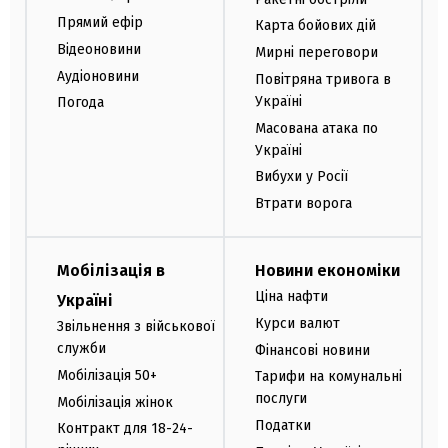
Прямий ефір
Карта бойових дій
Відеоновини
Мирні переговори
Аудіоновини
Повітряна тривога в
Україні
Погода
Масована атака по
Україні
Вибухи у Росії
Втрати ворога
Мобілізація в
Новини економіки
Ціна нафти
Україні
Курси валют
Звільнення з військової
служби
Фінансові новини
Мобілізація 50+
Тарифи на комунальні
послуги
Мобілізація жінок
Податки
Контракт для 18-24-