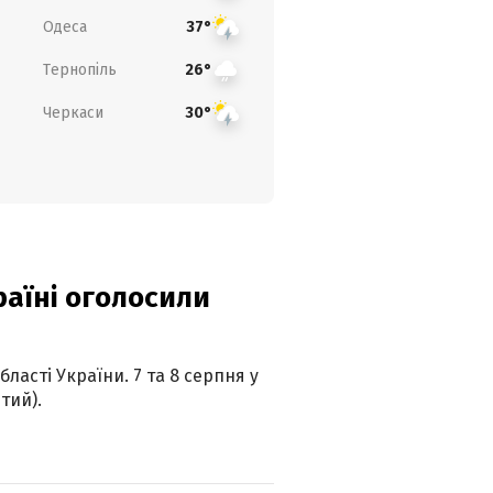
Одеса
37°
Тернопіль
26°
Черкаси
30°
країні оголосили
ласті України. 7 та 8 серпня у
тий).