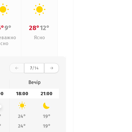
5°
9°
28°
12°
еважно
Ясно
ясно
7
/14
Вечір
00
18:00
21:00
°
24°
19°
°
24°
19°