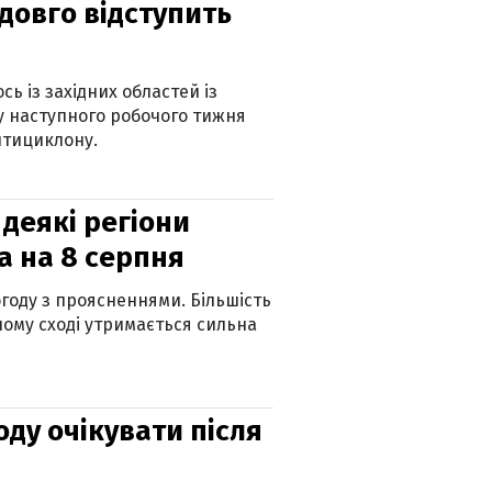
адовго відступить
ь із західних областей із
 наступного робочого тижня
нтициклону.
 деякі регіони
а на 8 серпня
огоду з проясненнями. Більшість
ному сході утримається сильна
оду очікувати після