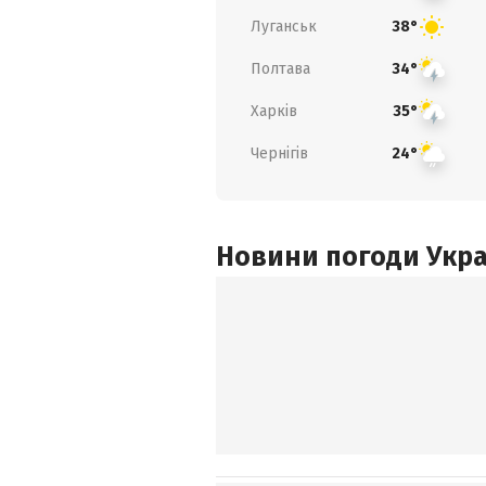
Луганськ
38°
Полтава
34°
Харків
35°
Чернігів
24°
Новини погоди Украї