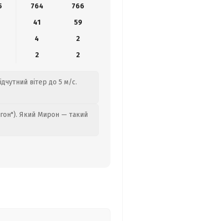
5
764
766
41
59
4
2
2
2
ідчутний вітер до 5 м/с.
гон"). Який Мирон — такий