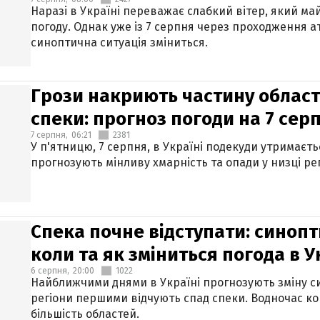
Наразі в Україні переважає слабкий вітер, який м
погоду. Однак уже із 7 серпня через проходження 
синоптична ситуація зміниться.
Грози накриють частину областе
спеки: прогноз погоди на 7 сер
7 серпня,
06:21
2381
У п'ятницю, 7 серпня, в Україні подекуди утримаєт
прогнозують мінливу хмарність та опади у низці рег
Спека почне відступати: синопт
коли та як зміниться погода в У
6 серпня,
20:00
1022
Найближчими днями в Україні прогнозують зміну син
регіони першими відчують спад спеки. Водночас к
більшість областей.