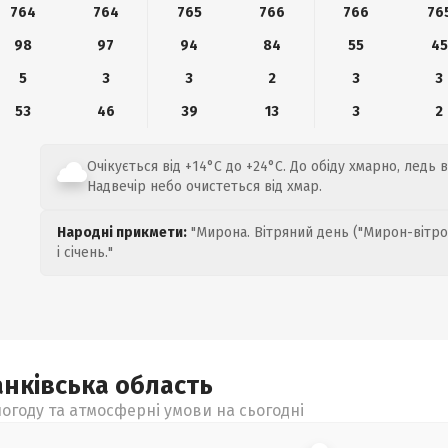
764
764
765
766
766
76
98
97
94
84
55
45
5
3
3
2
3
3
53
46
39
13
3
2
Очікується від +14°C до +24°C. До обіду хмарно, ледь в
Надвечір небо очистеться від хмар.
Народні прикмети:
"Мирона. Вітряний день ("Мирон-вітро
і січень."
анківська
область
огоду та атмосферні умови на сьогодні