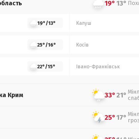
19°
13°
область
Пох
19°
/
13°
Калуш
25°
/
16°
Косів
22°
/
15°
Івано-Франківськ
Мін
33°
21°
ка Крим
сла
Мін
25°
17°
гро