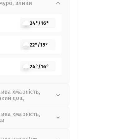
муро, зливи
24°
/
16°
22°
/
15°
24°
/
16°
лива хмарність,
бкий дощ
лива хмарність,
зи