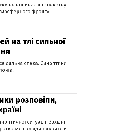
айже не впливає на спекотну
атмосферного фронту
й на тлі сильної
пня
ься сильна спека. Синоптики
іонів.
ики розповіли,
країні
оптичної ситуації. Західні
ороткочасні опади накриють