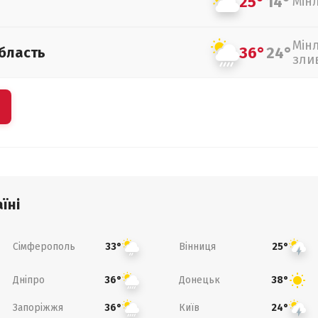
25°
14°
Мін
Мін
36°
24°
бласть
зли
їні
Сімферополь
Вінниця
33°
25°
Дніпро
Донецьк
36°
38°
Запоріжжя
Київ
36°
24°