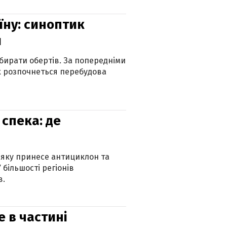
їну: синоптик
и
бирати обертів. За попередніми
х розпочнеться перебудова
спека: де
 яку принесе антициклон та
 більшості регіонів
в.
е в частині