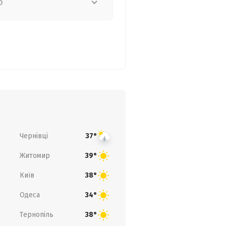
о
Чернівці
37°
Житомир
39°
Київ
38°
Одеса
34°
Тернопіль
38°