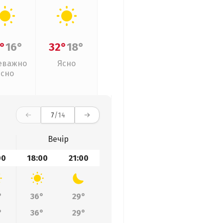
°
16°
32°
18°
еважно
Ясно
ясно
7
/14
Вечір
00
18:00
21:00
°
36°
29°
°
36°
29°