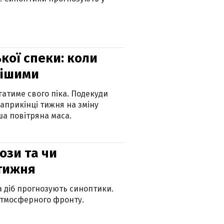
кої спеки: коли
нішими
атиме свого піка. Подекуди
наприкінці тижня на зміну
а повітряна маса.
рози та чи
 тижня
ка діб прогнозують синоптики.
атмосферного фронту.