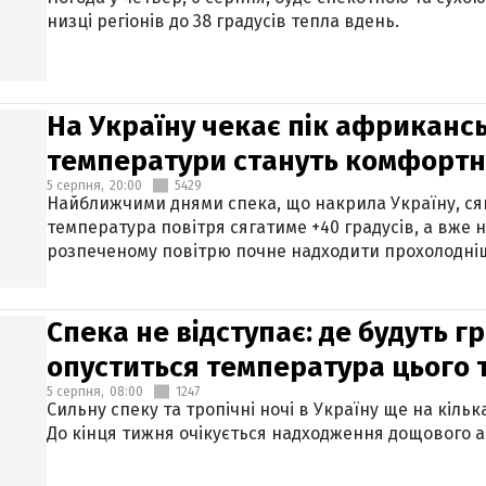
низці регіонів до 38 градусів тепла вдень.
На Україну чекає пік африкансь
температури стануть комфорт
5 серпня,
20:00
5429
Найближчими днями спека, що накрила Україну, сяг
температура повітря сягатиме +40 градусів, а вже 
розпеченому повітрю почне надходити прохолодніш
Спека не відступає: де будуть г
опуститься температура цього
5 серпня,
08:00
1247
Сильну спеку та тропічні ночі в Україну ще на кіль
До кінця тижня очікується надходження дощового 