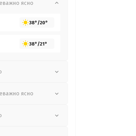
еважно ясно
38°
/
20°
38°
/
21°
о
еважно ясно
о