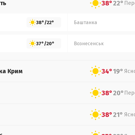
38°
22°
ть
Пер
38°
/
22°
Баштанка
37°
/
20°
Вознесенськ
34°
19°
ка Крим
Ясн
38°
20°
Пер
38°
21°
Ясн