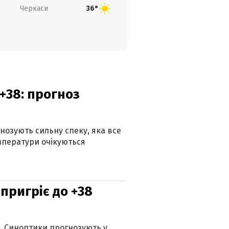
Черкаси
36°
+38: прогноз
гнозують сильну спеку, яка все
мператури очікуються
 пригріє до +38
ю. Синоптики прогнозують у