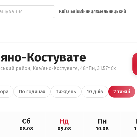
Київ
Львів
Вінниця
Хмельницький
’яно-Костувате
ський район, Кам’яно-Костувате, 48°Пн, 31.57°Сх
ора
По годинах
Тиждень
10 днів
2 тижні
Сб
Нд
Пн
08.08
09.08
10.08
1