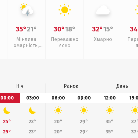
35°
21°
30°
18°
32°
15°
34
Мінлива
Переважно
Хмарно
Пер
хмарність,
ясно
грози
Ніч
Ранок
День
00:00
03:00
06:00
09:00
12:00
15:
25°
23°
20°
29°
35°
37
25°
23°
20°
29°
35°
37