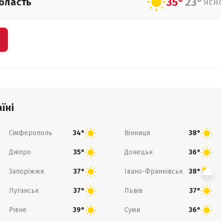
35°
23°
бласть
Ясн
їні
Сімферополь
Вінниця
34°
38°
Дніпро
Донецьк
35°
36°
Запоріжжя
Івано-Франківськ
37°
38°
Луганськ
Львів
37°
37°
Рівне
Суми
39°
36°