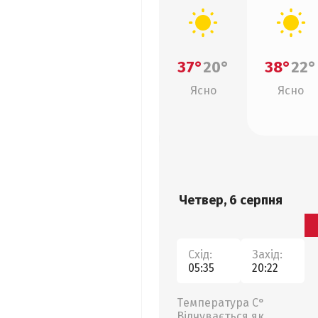
37°
20°
38°
22°
Ясно
Ясно
Четвер, 6 серпня
Схід:
Захід:
05:35
20:22
Температура С°
Відчувається як