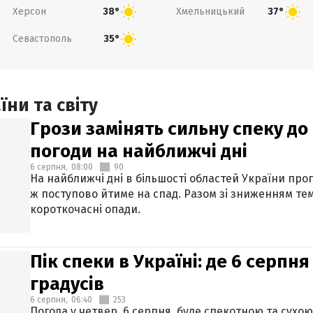
Херсон
Хмельницький
38°
37°
Севастополь
35°
ни та світу
Грози замінять сильну спеку до 
погоди на найближчі дні
6 серпня,
08:00
90
На найближчі дні в більшості областей України про
ж поступово йтиме на спад. Разом зі зниженням те
короткочасні опади.
Пік спеки в Україні: де 6 серпня
градусів
6 серпня,
06:40
253
Погода у четвер, 6 серпня, буде спекотною та сухо