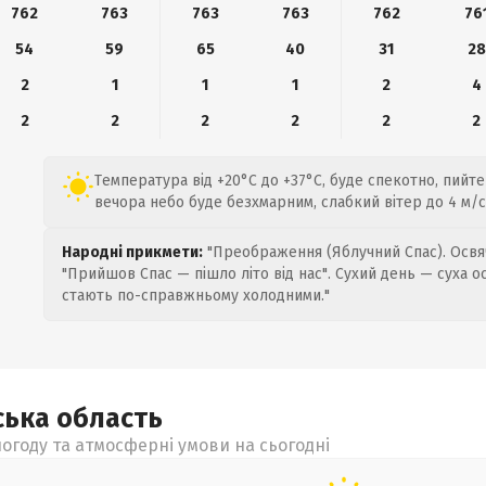
762
763
763
763
762
76
54
59
65
40
31
28
2
1
1
1
2
4
2
2
2
2
2
2
Температура від +20°C до +37°C, буде спекотно, пийте
вечора небо буде безхмарним, слабкий вітер до 4 м/с
Народні прикмети:
"Преображення (Яблучний Спас). Освяч
"Прийшов Спас — пішло літо від нас". Сухий день — суха о
стають по-справжньому холодними."
ська
область
огоду та атмосферні умови на сьогодні