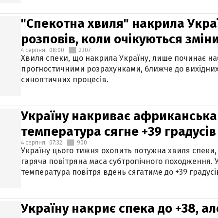
"Спекотна хвиля" накрила Укра
розповів, коли очікуються змін
4 серпня,
08:00
2307
Хвиля спеки, що накрила Україну, лише починає на
прогностичними розрахунками, ближче до вихідни
синоптичних процесів.
Україну накриває африканська 
температура сягне +39 градусів
4 серпня,
07:32
900
Україну цього тижня охопить потужна хвиля спеки,
гаряча повітряна маса субтропічного походження. У
температура повітря вдень сягатиме до +39 градусі
Україну накриє спека до +38, ал