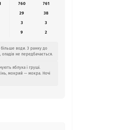
1
760
761
29
38
3
3
9
2
 більше води. З ранку до
, опадів не передбачається.
ують яблука і груші.
сінь, мокрий — мокра. Ночі