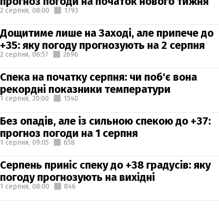
прогноз погоди на початок нового тижня
2 серпня,
08:00
1793
Дощитиме лише на Заході, але припече до
+35: яку погоду прогнозують на 2 серпня
2 серпня,
06:57
2696
Спека на початку серпня: чи поб'є вона
рекордні показники температури
1 серпня,
20:00
1540
Без опадів, але із сильною спекою до +37:
прогноз погоди на 1 серпня
1 серпня,
09:05
658
Серпень приніс спеку до +38 градусів: яку
погоду прогнозують на вихідні
1 серпня,
08:00
846