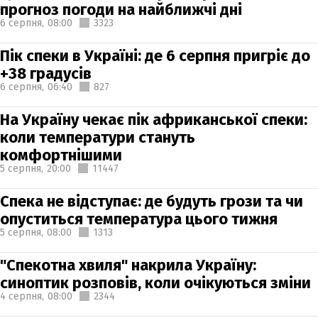
прогноз погоди на найближчі дні
6 серпня,
08:00
3323
Пік спеки в Україні: де 6 серпня пригріє до
+38 градусів
6 серпня,
06:40
827
На Україну чекає пік африканської спеки:
коли температури стануть
комфортнішими
5 серпня,
20:00
11447
Спека не відступає: де будуть грози та чи
опуститься температура цього тижня
5 серпня,
08:00
1313
"Спекотна хвиля" накрила Україну:
синоптик розповів, коли очікуються зміни
4 серпня,
08:00
2344