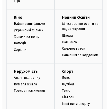
ТЦК
Кіно
Новини Освіти
Найцікавіші фільми
Міністерство освіти та
науки України
Українські фільми
Школа
Фільми на вечір
НМТ 2026
Комедії
Саморозвиток
Серіали
Навчання за кордоном
Нерухомість
Спорт
Аналітика ринку
Бокс
Купівля житла
Футбол
Тренди і натхнення
Теніс
Біатлон
Інші види спорту