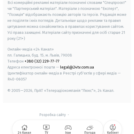
Всі комерційні рекламні матеріали позначені словами "Спецпроєкт"
чи "Партнерський матеріал". Матеріали з позначкою "Експерт",
"Позиція" відображають позицію авторів та героїв. Редакція може
не поділяти їхніх поглядів. Детальніше щодо реклами та правил
цитування можна ознайомитись в правилах користування сайтом.
Усі права захищені.
Матеріали сайту призначені для осіб старше
21
року (21+)
Онлайн-медіа «24 Канал»
пл. Галицька, буд. 15, м. Львів, 79008
Телефон
+380 (32) 229-77-77
Адреса електронної пошти —
legal@24tv.com.ua
Ідентифікатор онлайн-медіа в Реєстрі суб'єктів у сфері медіа —
R40-06057
© 2005—2026,
ПрАТ «Телерадіокомпанія "Люкс"», 24 Канал.
Розробка сайту
-
24 Канал
TV
Ігри
Погода
Кабінет