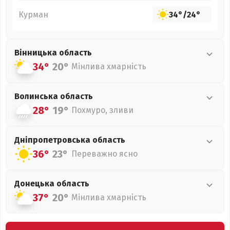
Курман
34°
/
24°
Вінницька
область
34°
20°
Мінлива хмарність
Волинська
область
28°
19°
Похмуро, зливи
Дніпропетровська
область
36°
23°
Переважно ясно
Донецька
область
37°
20°
Мінлива хмарність