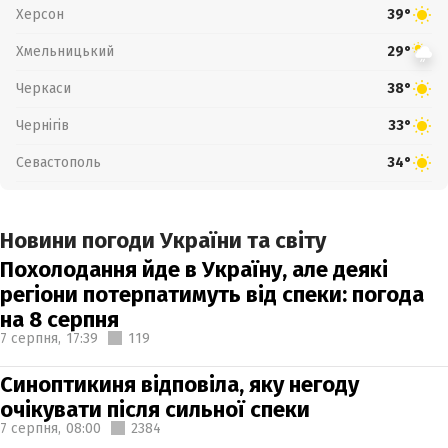
Херсон
39°
Хмельницький
29°
Черкаси
38°
Чернігів
33°
Севастополь
34°
Новини погоди України та світу
Похолодання йде в Україну, але деякі
регіони потерпатимуть від спеки: погода
на 8 серпня
7 серпня,
17:39
119
Синоптикиня відповіла, яку негоду
очікувати після сильної спеки
7 серпня,
08:00
2384