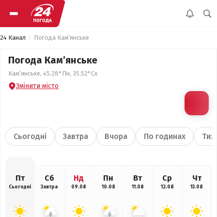
24 Канал
Погода Кам’янське
Погода Кам’янське
Кам’янське, 45.28°Пн, 35.52°Сх
Змінити місто
Сьогодні
Завтра
Вчора
По годинах
Тиж
Пт
Сб
Нд
Пн
Вт
Ср
Чт
Сьогодні
Завтра
09.08
10.08
11.08
12.08
13.08