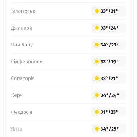
Білогірськ
33°
/
21°
Джанкой
33°
/
24°
Яни Капу
34°
/
23°
Сімферополь
33°
/
19°
Євпаторія
33°
/
21°
Керч
34°
/
24°
Феодосія
31°
/
23°
Ялта
34°
/
25°