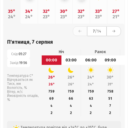
35°
34°
32°
30°
32°
33°
27°
24°
24°
23°
23°
23°
23°
21°
7
/14
П'ятниця, 7 серпня
Ніч
Ранок
Схід:
05:27
00:00
03:00
06:00
09:00
1
Захід:
19:56
Температура С°
26°
26°
24°
30°
Відчувається як
Тиск, мм
26°
26°
24°
31°
Вологість, %
759
759
759
758
Вітер, м/с
Ймовірність опадів,
69
66
63
51
%
4
4
4
7
2
2
2
2
Температура повітря від +24°C до +35°C, буде