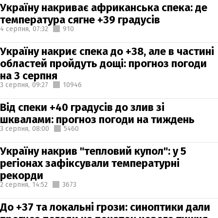
Україну накриває африканська спека: де
температура сягне +39 градусів
4 серпня,
07:32
910
Україну накриє спека до +38, але в частині
областей пройдуть дощі: прогноз погоди
на 3 серпня
3 серпня,
09:27
10946
Від спеки +40 градусів до злив зі
шквалами: прогноз погоди на тиждень
3 серпня,
08:00
5460
Україну накрив "тепловий купол": у 5
регіонах зафіксували температурні
рекорди
2 серпня,
14:52
3673
До +37 та локальні грози: синоптики дали