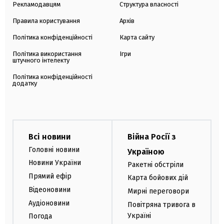
Рекламодавцям
Структура власності
Правила користування
Архів
Політика конфіденційності
Карта сайту
Політика використання
Ігри
штучного інтелекту
Політика конфіденційності
додатку
Всі новини
Війна Росії з
Головні новини
Україною
Новини України
Ракетні обстріли
Прямий ефір
Карта бойових дій
Відеоновини
Мирні переговори
Аудіоновини
Повітряна тривога в
Україні
Погода