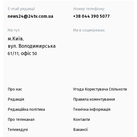
E-mail редакції
Номер телефону:
news24@24tv.com.ua
+38 044 390 5077
Ми тут:
Ми в соцмережах:
м.Київ
,
вул. Володимирська
офіс
61/11,
50
Про нас
Угода Користувача Спільноти
Редакція
Правила коментування
Редакційна політика
Технічна інформація
Про телеканал
Контакти
Телеведучі
Вакансії