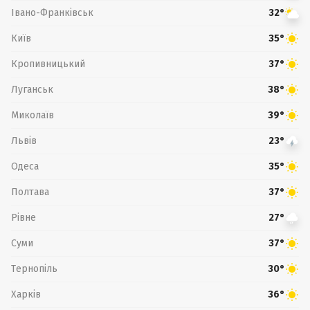
Івано-Франківськ
32°
Київ
35°
Кропивницький
37°
Луганськ
38°
Миколаїв
39°
Львів
23°
Одеса
35°
Полтава
37°
Рівне
27°
Суми
37°
Тернопіль
30°
Харків
36°