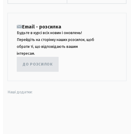
Email - розсилка
Будьте в курсі всіх новин і оновлень!
Перейдіть на сторінку наших розсилок, щоб
обрати ті, що відповідають вашим
інтересам.
ДО РОЗСИЛОК
Наші додатки:
android
apple
smart tv
samsung smart tv