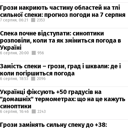
Грози накриють частину областей на тлі
сильної спеки: прогноз погоди на 7 серпня
7 серпня,
06:21
2353
Спека почне відступати: синоптики
розповіли, коли та як зміниться погода в
Україні
6 серпня,
20:00
956
Замість спеки – грози, град і шквали: де і
коли погіршиться погода
6 серпня,
18:53
2096
Українці фіксують +50 градусів на
"домашніх" термометрах: що на це кажуть
синоптики
6 серпня,
16:46
2243
Грози замінять сильну спеку до +38: