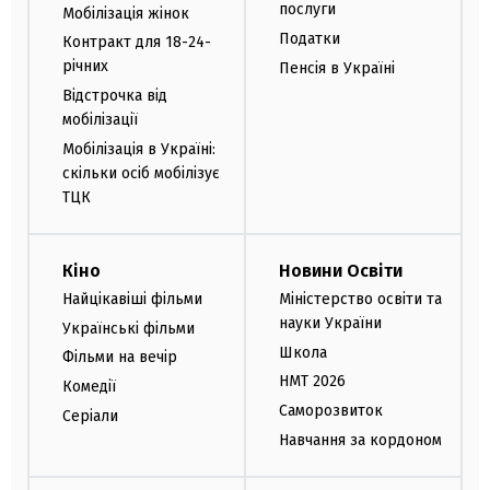
послуги
Мобілізація жінок
Податки
Контракт для 18-24-
річних
Пенсія в Україні
Відстрочка від
мобілізації
Мобілізація в Україні:
скільки осіб мобілізує
ТЦК
Кіно
Новини Освіти
Найцікавіші фільми
Міністерство освіти та
науки України
Українські фільми
Школа
Фільми на вечір
НМТ 2026
Комедії
Саморозвиток
Серіали
Навчання за кордоном