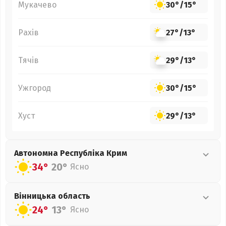
Мукачево
30°
/
15°
Рахів
27°
/
13°
Тячів
29°
/
13°
Ужгород
30°
/
15°
Хуст
29°
/
13°
Автономна Республіка Крим
34°
20°
Ясно
Вінницька
область
24°
13°
Ясно