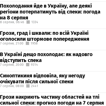
Похолодання йде в Україну, але деякі
регіони потерпатимуть від спеки: погода
на 8 серпня
8 серпня,
06:46
1334
Грози, град і шквали: по всій Україні
оголосили штормове попередження
7 серпня,
21:00
1958
В Україні дещо похолодає: як надовго
відступить спека
7 серпня,
20:00
9314
Синоптикиня відповіла, яку негоду
очікувати після сильної спеки
7 серпня,
08:00
2441
Грози накриють частину областей на тлі
сильної спеки: прогноз погоди на 7 серпня