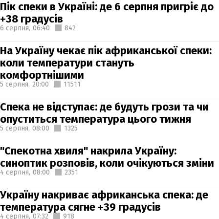
Пік спеки в Україні: де 6 серпня пригріє до
+38 градусів
6 серпня,
06:40
842
На Україну чекає пік африканської спеки:
коли температури стануть
комфортнішими
5 серпня,
20:00
11511
Спека не відступає: де будуть грози та чи
опуститься температура цього тижня
5 серпня,
08:00
1325
"Спекотна хвиля" накрила Україну:
синоптик розповів, коли очікуються зміни
4 серпня,
08:00
2351
Україну накриває африканська спека: де
температура сягне +39 градусів
4 серпня,
07:32
918