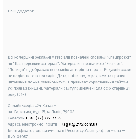
Наші додатки:
android
apple
smart tv
samsung smart tv
Всі комерційні рекламні матеріали позначені словами "Спецпроєкт"
чи "Партнерський матеріал". Матеріали з позначкою "Експерт",
"Позиція" відображають позицію авторів та героїв. Редакція може
не поділяти їхніх поглядів. Детальніше щодо реклами та правил
цитування можна ознайомитись в правилах користування сайтом.
Усі права захищені.
Матеріали сайту призначені для осіб старше
21
року (21+)
Онлайн-медіа «24 Канал»
пл. Галицька, буд. 15, м. Львів, 79008
Телефон
+380 (32) 229-77-77
Адреса електронної пошти —
legal@24tv.com.ua
Ідентифікатор онлайн-медіа в Реєстрі суб'єктів у сфері медіа —
R40-06057