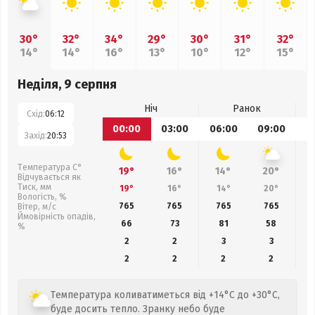
30°
32°
34°
29°
30°
31°
32°
14°
14°
16°
13°
10°
12°
15°
Неділя, 9 серпня
Ніч
Ранок
Схід:
06:12
00:00
03:00
06:00
09:00
1
Захід:
20:53
Температура С°
19°
16°
14°
20°
Відчувається як
Тиск, мм
19°
16°
14°
20°
Вологість, %
765
765
765
765
Вітер, м/с
Ймовірність опадів,
66
73
81
58
%
2
2
3
3
2
2
2
2
Температура коливатиметься від +14°C до +30°C,
буде досить тепло. Зранку небо буде