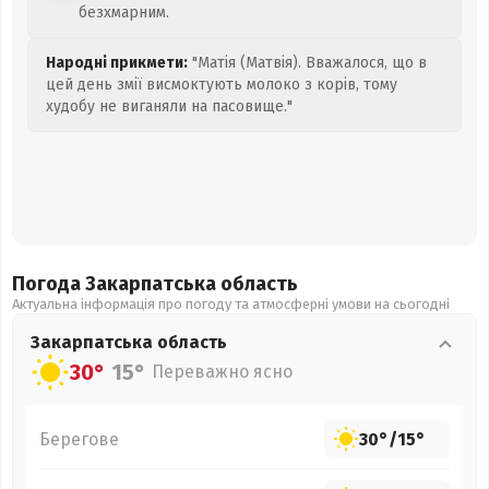
безхмарним.
Народні прикмети:
"Матія (Матвія). Вважалося, що в
цей день змії висмоктують молоко з корів, тому
худобу не виганяли на пасовище."
Погода Закарпатська
область
Актуальна інформація про погоду та атмосферні умови на сьогодні
Закарпатська
область
30°
15°
Переважно ясно
Берегове
30°
/
15°