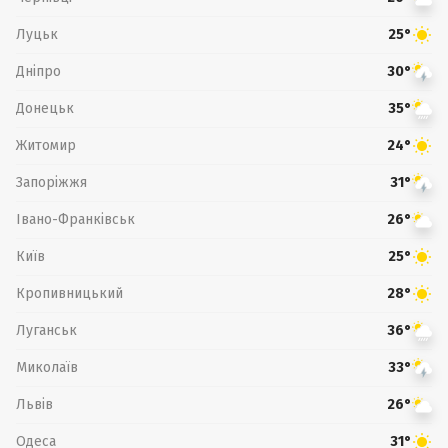
Луцьк
25°
Дніпро
30°
Донецьк
35°
Житомир
24°
Запоріжжя
31°
Івано-Франківськ
26°
Київ
25°
Кропивницький
28°
Луганськ
36°
Миколаїв
33°
Львів
26°
Одеса
31°