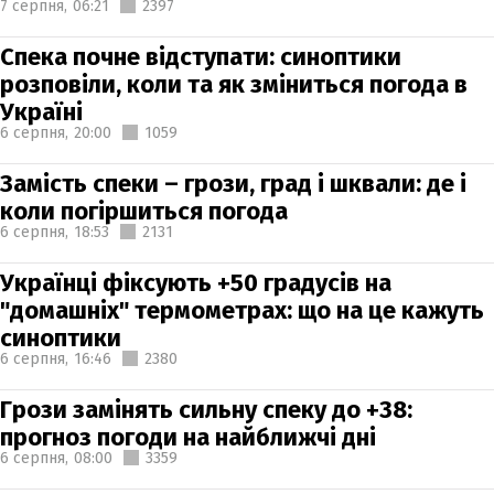
7 серпня,
06:21
2397
Спека почне відступати: синоптики
розповіли, коли та як зміниться погода в
Україні
6 серпня,
20:00
1059
Замість спеки – грози, град і шквали: де і
коли погіршиться погода
6 серпня,
18:53
2131
Українці фіксують +50 градусів на
"домашніх" термометрах: що на це кажуть
синоптики
6 серпня,
16:46
2380
Грози замінять сильну спеку до +38:
прогноз погоди на найближчі дні
6 серпня,
08:00
3359