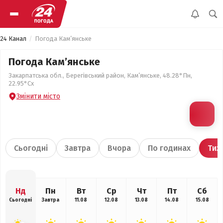
24 Канал
Погода Кам’янське
Погода Кам’янське
Закарпатська обл., Берегівський район, Кам’янське, 48.28°Пн,
22.95°Сх
Змінити місто
Сьогодні
Завтра
Вчора
По годинах
Тиж
Нд
Пн
Вт
Ср
Чт
Пт
Сб
Сьогодні
Завтра
11.08
12.08
13.08
14.08
15.08