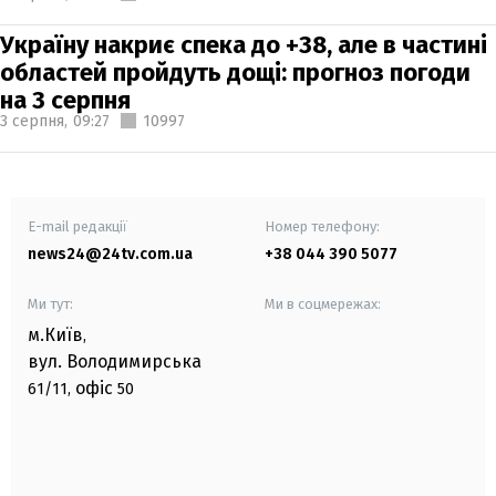
Україну накриє спека до +38, але в частині
областей пройдуть дощі: прогноз погоди
на 3 серпня
3 серпня,
09:27
10997
E-mail редакції
Номер телефону:
news24@24tv.com.ua
+38 044 390 5077
Ми тут:
Ми в соцмережах:
м.Київ
,
вул. Володимирська
офіс
61/11,
50