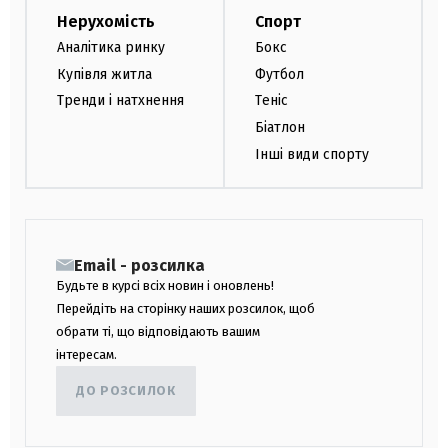
Нерухомість
Спорт
Аналітика ринку
Бокс
Купівля житла
Футбол
Тренди і натхнення
Теніс
Біатлон
Інші види спорту
Email - розсилка
Будьте в курсі всіх новин і оновлень!
Перейдіть на сторінку наших розсилок, щоб
обрати ті, що відповідають вашим
інтересам.
ДО РОЗСИЛОК