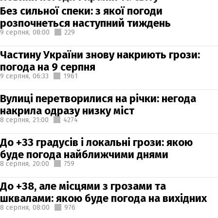
Без сильної спеки: з якої погоди
розпочнеться наступний тиждень
9 серпня,
08:00
229
Частину України знову накриють грози:
погода на 9 серпня
9 серпня,
06:33
1961
Вулиці перетворилися на річки: негода
накрила одразу низку міст
8 серпня,
21:00
4274
До +33 градусів і локальні грози: якою
буде погода найближчими днями
8 серпня,
20:00
759
До +38, але місцями з грозами та
шквалами: якою буде погода на вихідних
8 серпня,
08:00
976