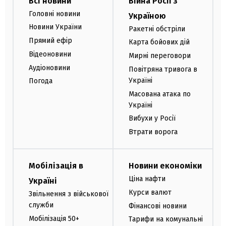
Всі новини
Війна Росії з
Головні новини
Україною
Новини України
Ракетні обстріли
Прямий ефір
Карта бойових дій
Відеоновини
Мирні переговори
Аудіоновини
Повітряна тривога в
Україні
Погода
Масована атака по
Україні
Вибухи у Росії
Втрати ворога
Мобілізація в
Новини економіки
Ціна нафти
Україні
Курси валют
Звільнення з військової
служби
Фінансові новини
Мобілізація 50+
Тарифи на комунальні