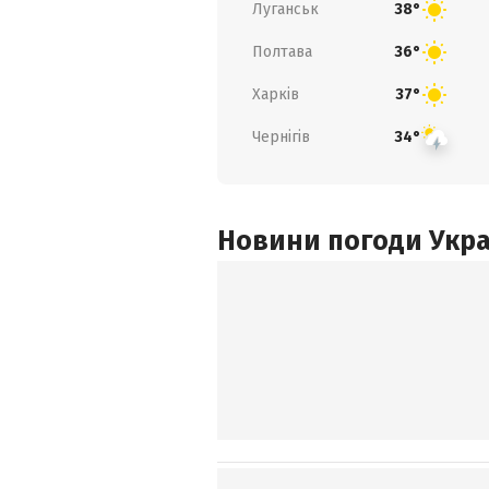
Луганськ
38°
Полтава
36°
Харків
37°
Чернігів
34°
Новини погоди Украї