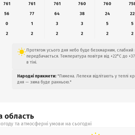
761
761
761
760
760
75
56
77
64
38
24
22
0
1
3
3
5
5
2
2
2
2
2
2
Протягом усього дня небо буде безхмарним, слабкий в
передбачається. Температура повітря від +22°C до +3
в тіні.
Народні прикмети:
"Пимена. Лелеки відлітають у теплі кр
дня — зима буде ранньою."
ка
область
огоду та атмосферні умови на сьогодні