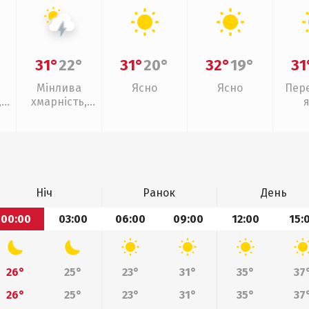
31°
22°
31°
20°
32°
19°
31
Мінлива
Ясно
Ясно
Пер
,
хмарність,
ощ
грози
Ніч
Ранок
День
00:00
03:00
06:00
09:00
12:00
15:
26°
25°
23°
31°
35°
37
26°
25°
23°
31°
35°
37