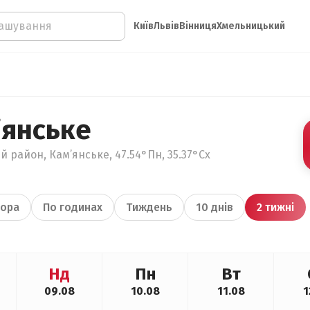
Київ
Львів
Вінниця
Хмельницький
’янське
й район, Кам’янське, 47.54°Пн, 35.37°Сх
ора
По годинах
Тиждень
10 днів
2 тижні
Нд
Пн
Вт
09.08
10.08
11.08
1