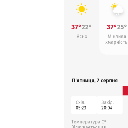
37°
22°
37°
25°
Ясно
Мінлива
хмарність
слабкий д
П'ятниця, 7 серпня
Схід:
Захід:
05:23
20:04
Температура С°
Відчувається як