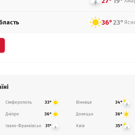
27°
19°
Хма
36°
23°
бласть
Ясн
їні
Сімферополь
Вінниця
33°
34°
Дніпро
Донецьк
36°
36°
Івано-Франківськ
Київ
31°
35°