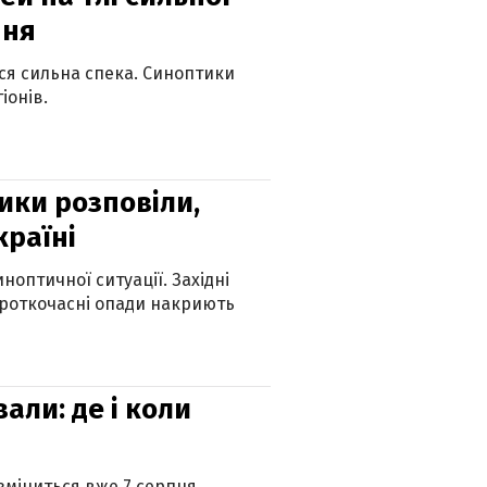
пня
ься сильна спека. Синоптики
іонів.
ики розповіли,
країні
оптичної ситуації. Західні
ороткочасні опади накриють
вали: де і коли
 зміниться вже 7 серпня.