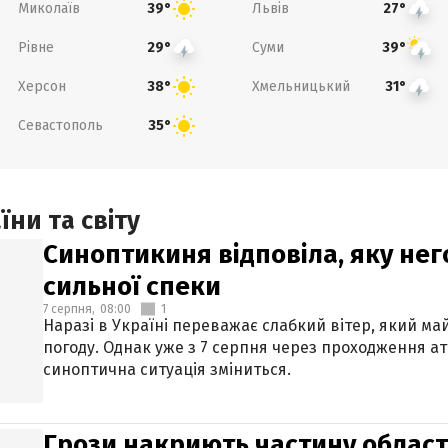
Миколаїв
Львів
39°
27°
Рівне
Суми
29°
39°
Херсон
Хмельницький
38°
31°
Севастополь
35°
ни та світу
Синоптикиня відповіла, яку нег
сильної спеки
7 серпня,
08:00
1
Наразі в Україні переважає слабкий вітер, який м
погоду. Однак уже з 7 серпня через проходження 
синоптична ситуація зміниться.
Грози накриють частину областе