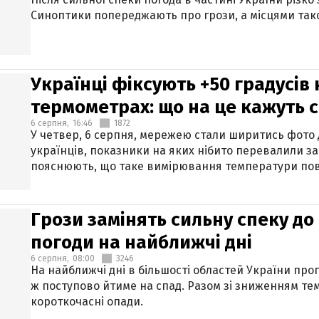
Синоптики попереджають про грози, а місцями тако
Українці фіксують +50 градусів
термометрах: що на це кажуть 
6 серпня,
16:46
1872
У четвер, 6 серпня, мережею стали ширитись фото
українців, показники на яких нібито перевалили за
пояснюють, що таке вимірювання температури пов
Грози замінять сильну спеку до 
погоди на найближчі дні
6 серпня,
08:00
3246
На найближчі дні в більшості областей України про
ж поступово йтиме на спад. Разом зі зниженням те
короткочасні опади.