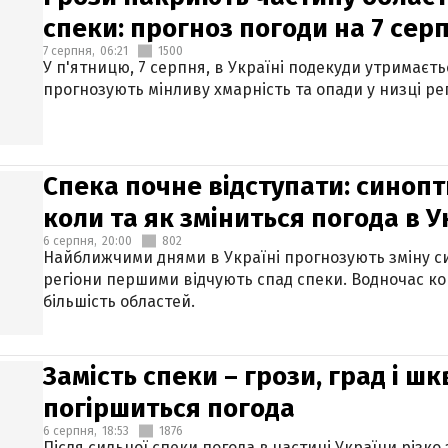
спеки: прогноз погоди на 7 сер
7 серпня,
06:21
1500
У п'ятницю, 7 серпня, в Україні подекуди утримаєт
прогнозують мінливу хмарність та опади у низці рег
Спека почне відступати: синопт
коли та як зміниться погода в У
6 серпня,
20:00
802
Найближчими днями в Україні прогнозують зміну син
регіони першими відчують спад спеки. Водночас к
більшість областей.
Замість спеки – грози, град і шк
погіршиться погода
6 серпня,
18:53
1876
Після сильної спеки погода в частині України різко