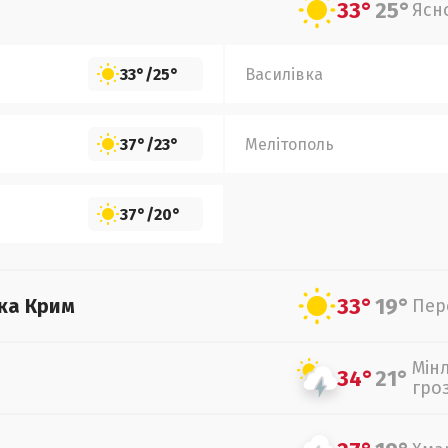
33°
25°
Ясн
33°
/
25°
Василівка
37°
/
23°
Мелітополь
37°
/
20°
33°
19°
ка Крим
Пер
Мін
34°
21°
гро