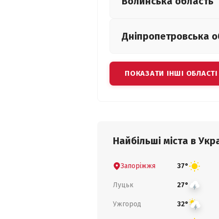
Волинська
область
Дніпропетровська
о
ПОКАЗАТИ ІНШІ ОБЛАСТІ
Найбільші міста в Укра
Запоріжжя
37°
Луцьк
27°
Ужгород
32°