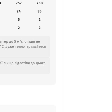
8
757
758
24
35
5
2
2
2
ітер до 5 м/с, опадів не
7°C, дуже тепло, тримайтеся
аї. Якщо відлетіли до цього