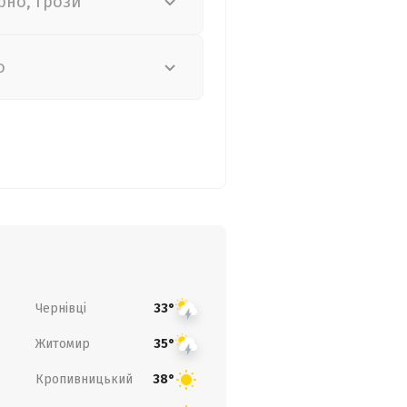
рно, грози
о
Чернівці
33°
Житомир
35°
Кропивницький
38°