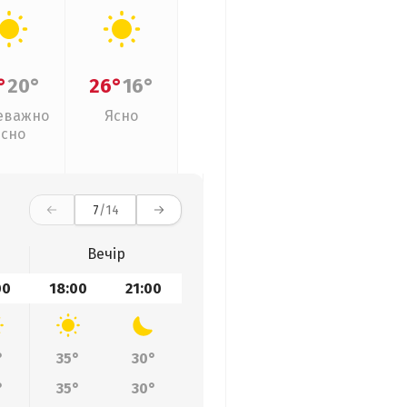
°
20°
26°
16°
еважно
Ясно
ясно
7
/14
Вечір
00
18:00
21:00
°
35°
30°
°
35°
30°