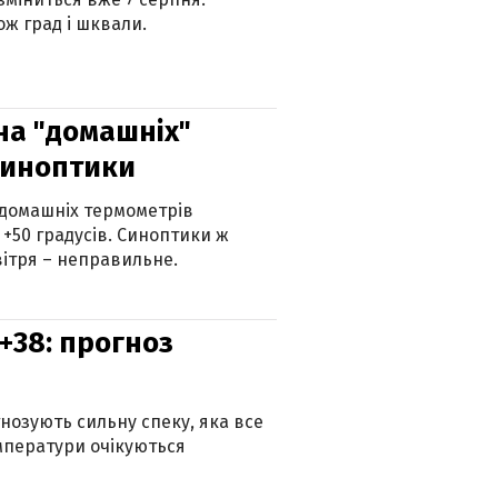
ж град і шквали.
 на "домашніх"
синоптики
 домашніх термометрів
 +50 градусів. Синоптики ж
ітря – неправильне.
+38: прогноз
гнозують сильну спеку, яка все
мператури очікуються