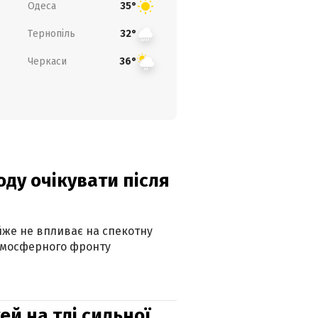
Одеса
35°
Тернопіль
32°
Черкаси
36°
оду очікувати після
айже не впливає на спекотну
атмосферного фронту
й на тлі сильної