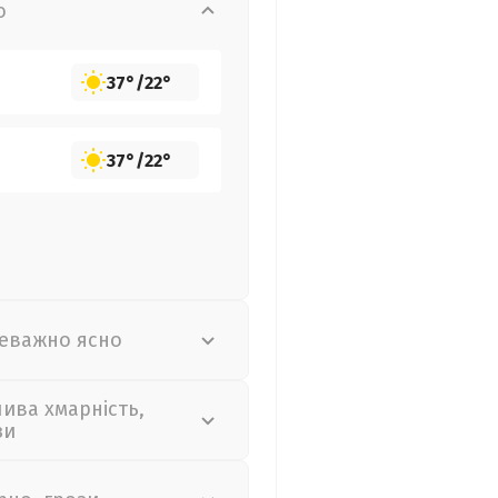
о
37°
/
22°
37°
/
22°
еважно ясно
лива хмарність,
зи