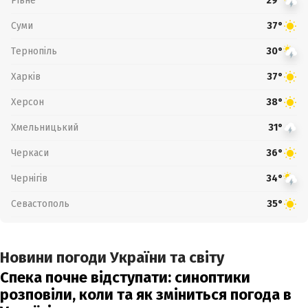
Рівне
29°
Суми
37°
Тернопіль
30°
Харків
37°
Херсон
38°
Хмельницький
31°
Черкаси
36°
Чернігів
34°
Севастополь
35°
Новини погоди України та світу
Спека почне відступати: синоптики
розповіли, коли та як зміниться погода в