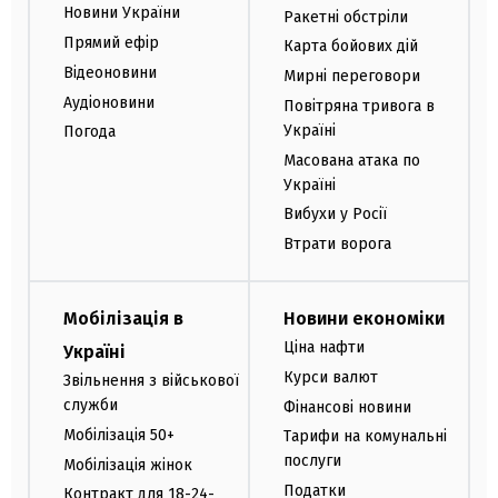
Новини України
Ракетні обстріли
Прямий ефір
Карта бойових дій
Відеоновини
Мирні переговори
Аудіоновини
Повітряна тривога в
Україні
Погода
Масована атака по
Україні
Вибухи у Росії
Втрати ворога
Мобілізація в
Новини економіки
Ціна нафти
Україні
Курси валют
Звільнення з військової
служби
Фінансові новини
Мобілізація 50+
Тарифи на комунальні
послуги
Мобілізація жінок
Податки
Контракт для 18-24-