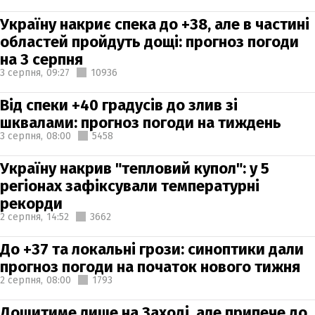
Україну накриє спека до +38, але в частині
областей пройдуть дощі: прогноз погоди
на 3 серпня
3 серпня,
09:27
10936
Від спеки +40 градусів до злив зі
шквалами: прогноз погоди на тиждень
3 серпня,
08:00
5458
Україну накрив "тепловий купол": у 5
регіонах зафіксували температурні
рекорди
2 серпня,
14:52
3662
До +37 та локальні грози: синоптики дали
прогноз погоди на початок нового тижня
2 серпня,
08:00
1793
Дощитиме лише на Заході, але припече до