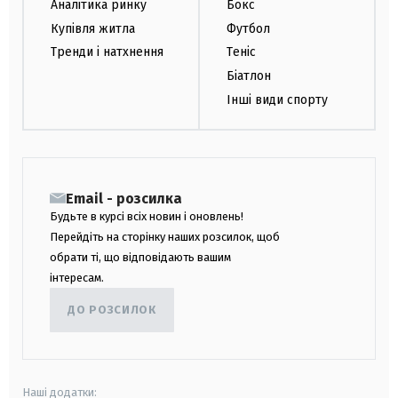
Аналітика ринку
Бокс
Купівля житла
Футбол
Тренди і натхнення
Теніс
Біатлон
Інші види спорту
Email - розсилка
Будьте в курсі всіх новин і оновлень!
Перейдіть на сторінку наших розсилок, щоб
обрати ті, що відповідають вашим
інтересам.
ДО РОЗСИЛОК
Наші додатки: