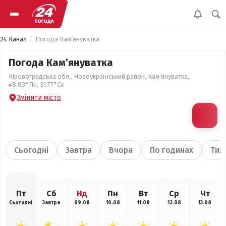
24 Канал
Погода Кам’януватка
Погода Кам’януватка
Кіровоградська обл., Новоукраїнський район, Кам’януватка,
48.83°Пн, 31.77°Сх
Змінити місто
Сьогодні
Завтра
Вчора
По годинах
Тиж
Пт
Сб
Нд
Пн
Вт
Ср
Чт
Сьогодні
Завтра
09.08
10.08
11.08
12.08
13.08