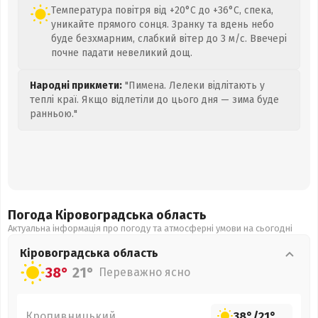
Температура повітря від +20°C до +36°C, спека,
уникайте прямого сонця. Зранку та вдень небо
буде безхмарним, слабкий вітер до 3 м/с. Ввечері
почне падати невеликий дощ.
Народні прикмети:
"Пимена. Лелеки відлітають у
теплі краї. Якщо відлетіли до цього дня — зима буде
ранньою."
Погода Кіровоградська
область
Актуальна інформація про погоду та атмосферні умови на сьогодні
Кіровоградська
область
38°
21°
Переважно ясно
Кропивницький
38°
/
21°