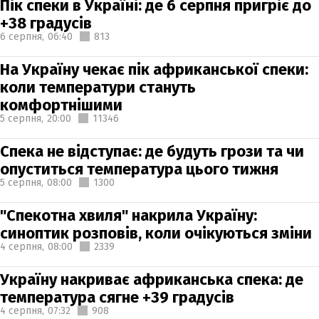
Пік спеки в Україні: де 6 серпня пригріє до
+38 градусів
6 серпня,
06:40
813
На Україну чекає пік африканської спеки:
коли температури стануть
комфортнішими
5 серпня,
20:00
11346
Спека не відступає: де будуть грози та чи
опуститься температура цього тижня
5 серпня,
08:00
1300
"Спекотна хвиля" накрила Україну:
синоптик розповів, коли очікуються зміни
4 серпня,
08:00
2339
Україну накриває африканська спека: де
температура сягне +39 градусів
4 серпня,
07:32
908