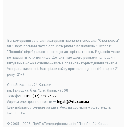
android
apple
smart tv
samsung smart tv
Всі комерційні рекламні матеріали позначені словами "Спецпроєкт"
чи "Партнерський матеріал". Матеріали з позначкою "Експерт",
"Позиція" відображають позицію авторів та героїв. Редакція може
не поділяти їхніх поглядів. Детальніше щодо реклами та правил
цитування можна ознайомитись в правилах користування сайтом.
Усі права захищені.
Матеріали сайту призначені для осіб старше
21
року (21+)
Онлайн-медіа «24 Канал»
пл. Галицька, буд. 15, м. Львів, 79008
Телефон
+380 (32) 229-77-77
Адреса електронної пошти —
legal@24tv.com.ua
Ідентифікатор онлайн-медіа в Реєстрі суб'єктів у сфері медіа —
R40-06057
© 2005—2026,
ПрАТ «Телерадіокомпанія "Люкс"», 24 Канал.