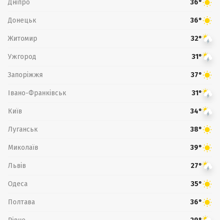
Дніпро
36°
Донецьк
36°
Житомир
32°
Ужгород
31°
Запоріжжя
37°
Івано-Франківськ
31°
Київ
34°
Луганськ
38°
Миколаїв
39°
Львів
27°
Одеса
35°
Полтава
36°