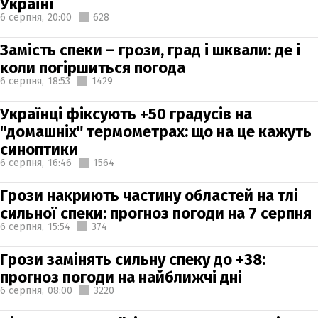
Україні
6 серпня,
20:00
628
Замість спеки – грози, град і шквали: де і
коли погіршиться погода
6 серпня,
18:53
1429
Українці фіксують +50 градусів на
"домашніх" термометрах: що на це кажуть
синоптики
6 серпня,
16:46
1564
Грози накриють частину областей на тлі
сильної спеки: прогноз погоди на 7 серпня
6 серпня,
15:54
374
Грози замінять сильну спеку до +38:
прогноз погоди на найближчі дні
6 серпня,
08:00
3220