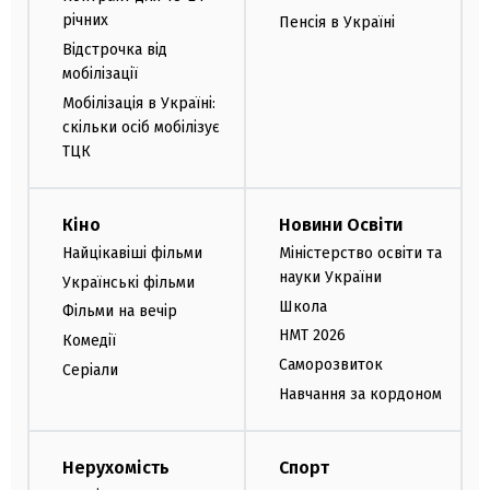
річних
Пенсія в Україні
Відстрочка від
мобілізації
Мобілізація в Україні:
скільки осіб мобілізує
ТЦК
Кіно
Новини Освіти
Найцікавіші фільми
Міністерство освіти та
науки України
Українські фільми
Школа
Фільми на вечір
НМТ 2026
Комедії
Саморозвиток
Серіали
Навчання за кордоном
Нерухомість
Спорт