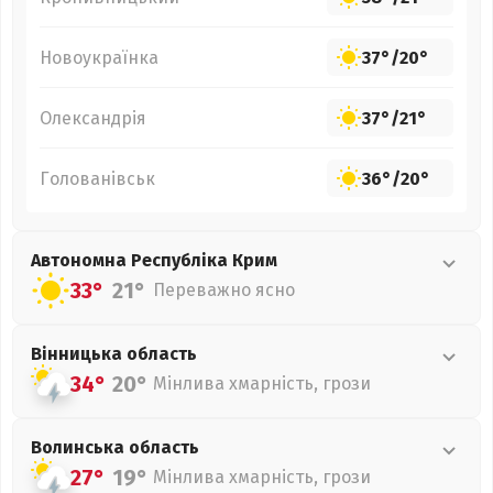
Новоукраїнка
37°
/
20°
Олександрія
37°
/
21°
Голованівськ
36°
/
20°
Автономна Республіка Крим
33°
21°
Переважно ясно
Вінницька
область
34°
20°
Мінлива хмарність, грози
Волинська
область
27°
19°
Мінлива хмарність, грози