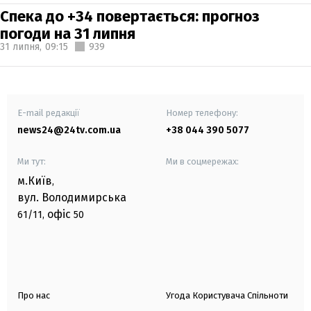
Спека до +34 повертається: прогноз
погоди на 31 липня
31 липня,
09:15
939
E-mail редакції
Номер телефону:
news24@24tv.com.ua
+38 044 390 5077
Ми тут:
Ми в соцмережах:
м.Київ
,
вул. Володимирська
офіс
61/11,
50
Про нас
Угода Користувача Спільноти