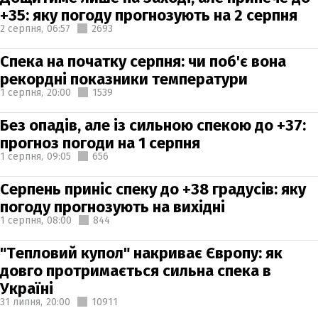
+35: яку погоду прогнозують на 2 серпня
2 серпня,
06:57
2693
Спека на початку серпня: чи поб'є вона
рекордні показники температури
1 серпня,
20:00
1539
Без опадів, але із сильною спекою до +37:
прогноз погоди на 1 серпня
1 серпня,
09:05
656
Серпень приніс спеку до +38 градусів: яку
погоду прогнозують на вихідні
1 серпня,
08:00
844
"Тепловий купол" накриває Європу: як
довго протримається сильна спека в
Україні
31 липня,
20:00
10911