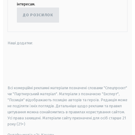
інтересам.
ДО РОЗСИЛОК
Наші додатки:
android
apple
smart tv
samsung smart tv
Всі комерційні рекламні матеріали позначені словами "Спецпроєкт"
чи "Партнерський матеріал". Матеріали з позначкою "Експерт",
"Позиція" відображають позицію авторів та героїв. Редакція може
не поділяти їхніх поглядів. Детальніше щодо реклами та правил
цитування можна ознайомитись в правилах користування сайтом.
Усі права захищені.
Матеріали сайту призначені для осіб старше
21
року (21+)
Онлайн-медіа «24 Канал»