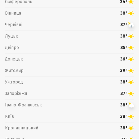
Сімферополь
34°
Вінниця
38°
Чернівці
37°
Луцьк
38°
Дніпро
35°
Донецьк
36°
Житомир
39°
Ужгород
38°
Запоріжжя
37°
Івано-Франківськ
38°
Київ
38°
Кропивницький
38°