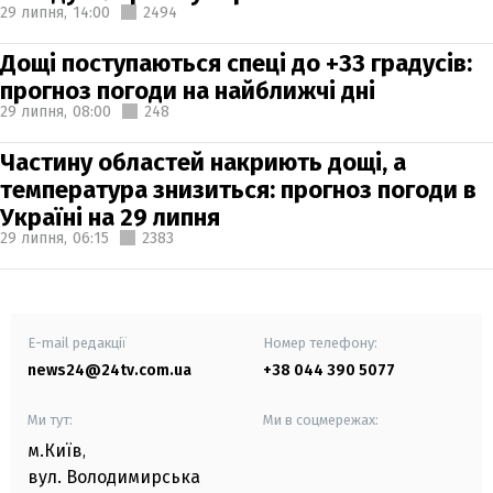
29 липня,
14:00
2494
Дощі поступаються спеці до +33 градусів:
прогноз погоди на найближчі дні
29 липня,
08:00
248
Частину областей накриють дощі, а
температура знизиться: прогноз погоди в
Україні на 29 липня
29 липня,
06:15
2383
E-mail редакції
Номер телефону:
news24@24tv.com.ua
+38 044 390 5077
Ми тут:
Ми в соцмережах:
м.Київ
,
вул. Володимирська