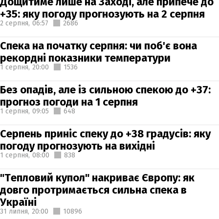
Дощитиме лише на Заході, але припече до
+35: яку погоду прогнозують на 2 серпня
2 серпня,
06:57
2686
Спека на початку серпня: чи поб'є вона
рекордні показники температури
1 серпня,
20:00
1536
Без опадів, але із сильною спекою до +37:
прогноз погоди на 1 серпня
1 серпня,
09:05
648
Серпень приніс спеку до +38 градусів: яку
погоду прогнозують на вихідні
1 серпня,
08:00
838
"Тепловий купол" накриває Європу: як
довго протримається сильна спека в
Україні
31 липня,
20:00
10896