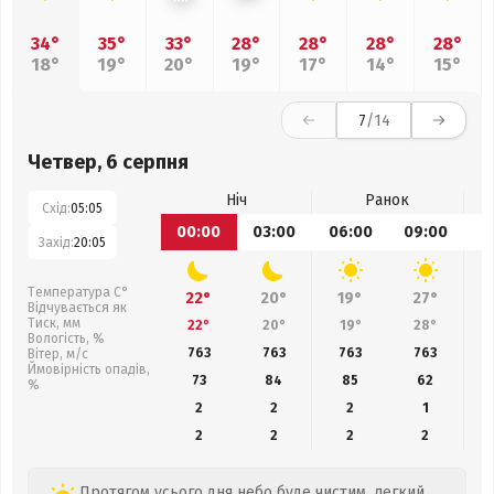
34°
35°
33°
28°
28°
28°
28°
18°
19°
20°
19°
17°
14°
15°
7
/14
Четвер, 6 серпня
Ніч
Ранок
Схід:
05:05
00:00
03:00
06:00
09:00
1
Захід:
20:05
Температура С°
22°
20°
19°
27°
Відчувається як
Тиск, мм
22°
20°
19°
28°
Вологість, %
763
763
763
763
Вітер, м/с
Ймовірність опадів,
73
84
85
62
%
2
2
2
1
2
2
2
2
Протягом усього дня небо буде чистим, легкий