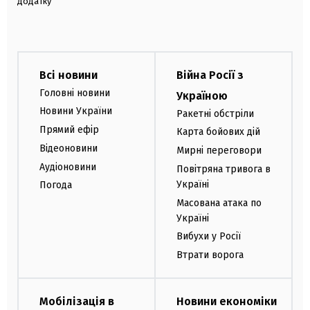
додатку
Всі новини
Війна Росії з
Головні новини
Україною
Новини України
Ракетні обстріли
Прямий ефір
Карта бойових дій
Відеоновини
Мирні переговори
Аудіоновини
Повітряна тривога в
Україні
Погода
Масована атака по
Україні
Вибухи у Росії
Втрати ворога
Мобілізація в
Новини економіки