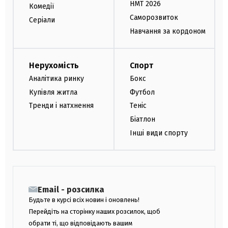
НМТ 2026
Комедії
Саморозвиток
Серіали
Навчання за кордоном
Нерухомість
Спорт
Аналітика ринку
Бокс
Купівля житла
Футбол
Тренди і натхнення
Теніс
Біатлон
Інші види спорту
Email - розсилка
Будьте в курсі всіх новин і оновлень!
Перейдіть на сторінку наших розсилок, щоб
обрати ті, що відповідають вашим