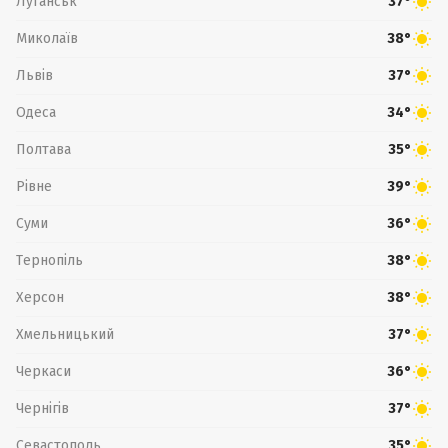
Луганськ
37°
Миколаїв
38°
Львів
37°
Одеса
34°
Полтава
35°
Рівне
39°
Суми
36°
Тернопіль
38°
Херсон
38°
Хмельницький
37°
Черкаси
36°
Чернігів
37°
Севастополь
35°