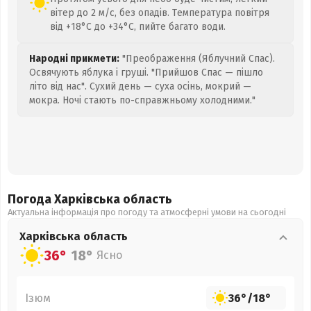
вітер до 2 м/с, без опадів. Температура повітря
від +18°C до +34°C, пийте багато води.
Народні прикмети:
"Преображення (Яблучний Спас).
Освячують яблука і груші. "Прийшов Спас — пішло
літо від нас". Сухий день — суха осінь, мокрий —
мокра. Ночі стають по-справжньому холодними."
Погода Харківська
область
Актуальна інформація про погоду та атмосферні умови на сьогодні
Харківська
область
36°
18°
Ясно
Ізюм
36°
/
18°