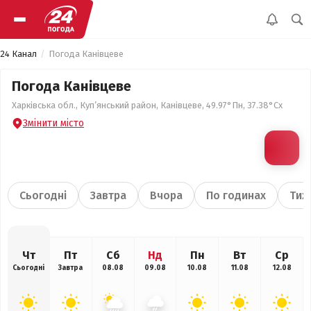
24 Канал
Погода Канівцеве
Погода Канівцеве
Харківська обл., Куп’янський район, Канівцеве, 49.97°Пн, 37.38°Сх
Змінити місто
Сьогодні
Завтра
Вчора
По годинах
Тиж
Чт
Пт
Сб
Нд
Пн
Вт
Ср
Сьогодні
Завтра
08.08
09.08
10.08
11.08
12.08