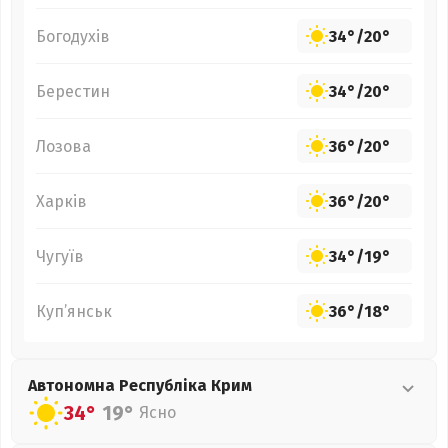
Богодухів
34°
/
20°
Берестин
34°
/
20°
Лозова
36°
/
20°
Харків
36°
/
20°
Чугуїв
34°
/
19°
Куп’янськ
36°
/
18°
Автономна Республіка Крим
34°
19°
Ясно