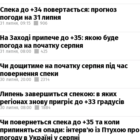
Спека до +34 повертається: прогноз
погоди на 31 липня
31 липня,
09:15
906
На Заході припече до +35: якою буде
погода на початку серпня
31 липня,
08:00
425
Чи дощитиме на початку серпня під час
повернення спеки
30 липня,
20:00
2314
Липень завершиться спекою: в яких
регіонах знову пригріє до +33 градусів
30 липня,
08:00
1884
Чи повернеться спека до +35 та коли
припиняться опади: інтерв'ю із Птухою про
погоду в Україні у серпні