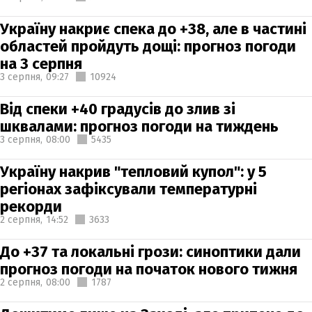
Україну накриє спека до +38, але в частині
областей пройдуть дощі: прогноз погоди
на 3 серпня
3 серпня,
09:27
10924
Від спеки +40 градусів до злив зі
шквалами: прогноз погоди на тиждень
3 серпня,
08:00
5435
Україну накрив "тепловий купол": у 5
регіонах зафіксували температурні
рекорди
2 серпня,
14:52
3633
До +37 та локальні грози: синоптики дали
прогноз погоди на початок нового тижня
2 серпня,
08:00
1787